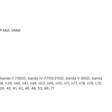
 Mail, GMail
nda II (1900), banda IV (1700/2100), banda V (850), banda
n38, n39, n40, n41, n48, n53, n66, n70, n71, n77, n78, n79; LTE:
, 39, 40, 41, 42, 46, 48, 53, 66, 71