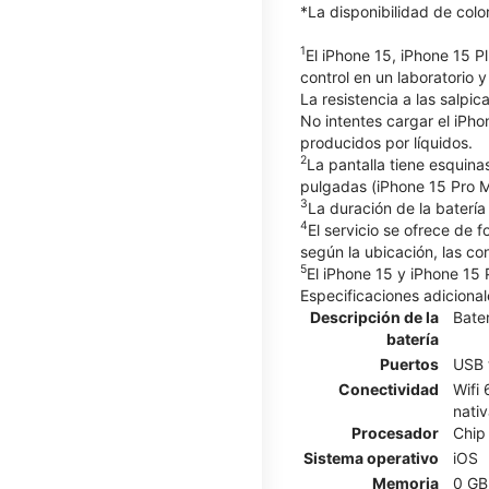
*La disponibilidad de col
1
El iPhone 15, iPhone 15 P
control en un laboratorio
La resistencia a las salpi
No intentes cargar el iPho
producidos por líquidos.
2
La pantalla tiene esquina
pulgadas (iPhone 15 Pro Ma
3
La duración de la batería
4
El servicio se ofrece de 
según la ubicación, las c
5
El iPhone 15 y iPhone 15 
Especificaciones adicional
Descripción de la
Bater
batería
Puertos
USB 
Conectividad
Wifi
nativ
Procesador
Chip
Sistema operativo
iOS
Memoria
0 GB