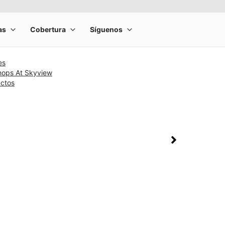
es
hops At Skyview
uctos
rge product image at a time. Use the Previous and Next buttons to m
olumn of small thumbnails. Selecting a thumbnail will change the main 