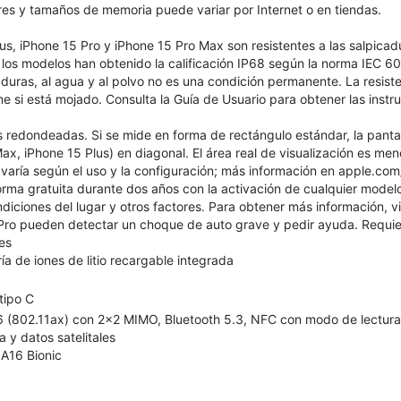
ores y tamaños de memoria puede variar por Internet o en tiendas.
lus, iPhone 15 Pro y iPhone 15 Pro Max son resistentes a las salpicad
 y los modelos han obtenido la calificación IP68 según la norma IEC
caduras, al agua y al polvo no es una condición permanente. La resis
ne si está mojado. Consulta la Guía de Usuario para obtener las inst
s redondeadas. Si se mide en forma de rectángulo estándar, la pantal
x, iPhone 15 Plus) en diagonal. El área real de visualización es men
 varía según el uso y la configuración; más información en apple.com
forma gratuita durante dos años con la activación de cualquier mode
ondiciones del lugar y otros factores. Para obtener más información,
Pro pueden detectar un choque de auto grave y pedir ayuda. Requiere
es
ía de iones de litio recargable integrada
tipo C
 6 (802.11ax) con 2x2 MIMO, Bluetooth 5.3, NFC con modo de lectura, 
a y datos satelitales
 A16 Bionic