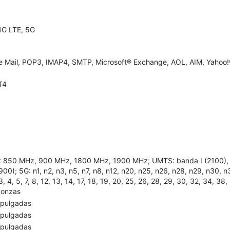
4G LTE, 5G
e Mail, POP3, IMAP4, SMTP, Microsoft® Exchange, AOL, AIM, Yahoo!®
T4
 850 MHz, 900 MHz, 1800 MHz, 1900 MHz; UMTS: banda I (2100), ba
(900); 5G: n1, n2, n3, n5, n7, n8, n12, n20, n25, n26, n28, n29, n30, 
 3, 4, 5, 7, 8, 12, 13, 14, 17, 18, 19, 20, 25, 26, 28, 29, 30, 32, 34, 38
 onzas
 pulgadas
 pulgadas
 pulgadas