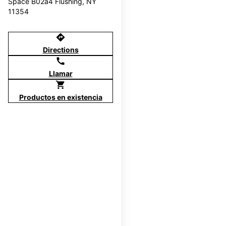
Space B02a4 Flushing, NY
11354
directions
Directions
call
Llamar
shopping_cart
Productos en existencia