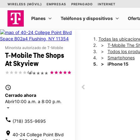
Todas las ubicacion
T-Mobile The S
Minorista autorizado de T-Mobile
Todos los prod
T-Mobile The Shops
Smartphones
At Skyview
iPhone 15
4.6
★★★★★
This carousel shows one la
access_time
This carousel contains a c
Cerrado ahora
Abrir
10:00 a.m. a 8:00 p.m.
arrow_drop_down
call
(718) 355-9695
location_on
40-24 College Point Blvd