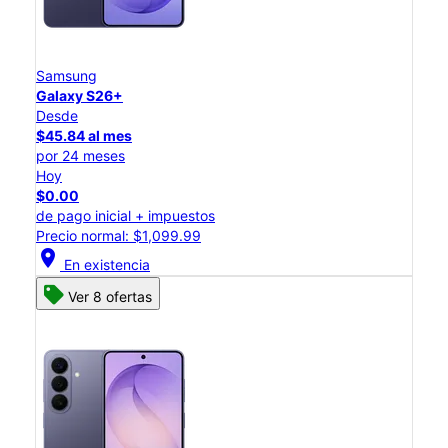
Samsung
Galaxy S26+
Desde
$45.84 al mes
por 24 meses
Hoy
$0.00
de pago inicial + impuestos
Precio normal: $1,099.99
location_on
En existencia
Ver 8 ofertas