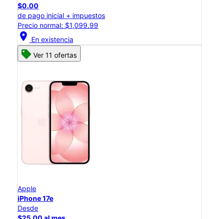
$0.00
de pago inicial + impuestos
Precio normal: $1,099.99
location_on
En existencia
Ver 11 ofertas
Apple
iPhone 17e
Desde
$25.00 al mes