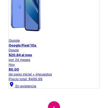
Google
Google Pixel 10a
Desde
$20.84 al mes
por 24 meses
Hoy
$0.00
de pago inicial + impuestos
Precio total: $499.99
location_on
En existencia
arrow_right