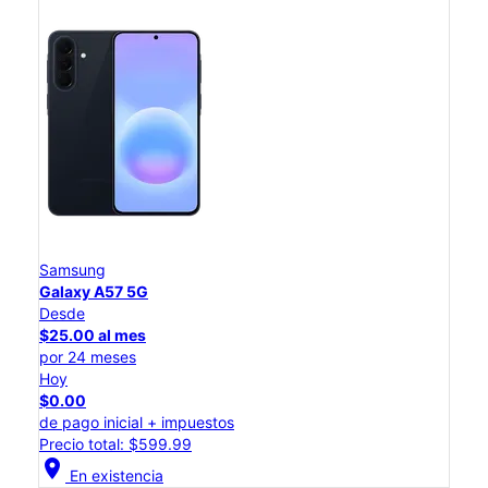
Samsung
Galaxy A57 5G
Desde
$25.00 al mes
por 24 meses
Hoy
$0.00
de pago inicial + impuestos
Precio total: $599.99
location_on
En existencia