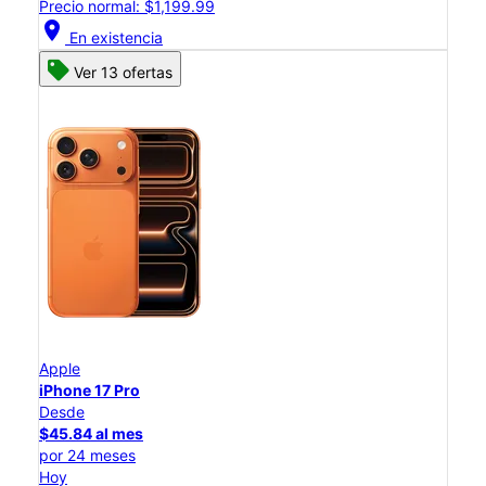
Precio normal: $1,199.99
location_on
En existencia
Ver 13 ofertas
Apple
iPhone 17 Pro
Desde
$45.84 al mes
por 24 meses
Hoy