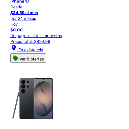
iPhone 17
Desde
$34.59 al mes
por 24 meses
Hoy
$0.00
de pago inicial + impuestos
Precio total: $829.99
location_on
En existencia
Ver 8 ofertas