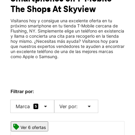
Mié.:
10:00 a.m. a 8:00 p.m.
The Shops At Skyview
Jue.:
10:00 a.m. a 8:00 p.m.
location_on
40-24 College Point Blvd Space B02a4 Flushing, NY 11354
Visítanos hoy y consigue una excelente oferta en tu
próximo smartphone en tu tienda T-Mobile cercana de
Flushing, NY. Simplemente elige un teléfono en existencia
y llama o concierta una cita para recogerlo en la tienda
hoy mismo. ¿Necesitas más ayuda? Visítanos hoy para
que nuestros expertos vendedores te ayuden a encontrar
un excelente teléfono de una de las mejores marcas
como Apple o Samsung.
Filtrar por:
arrow_drop_down
arrow_drop_down
Marca
Ver por:
5
Ver 6 ofertas