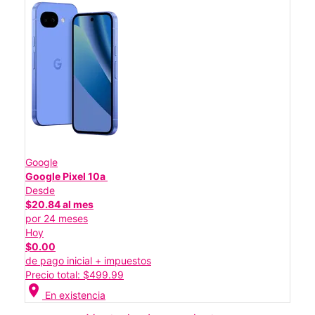
Google
Google Pixel 10a
Desde
$20.84 al mes
por 24 meses
Hoy
$0.00
de pago inicial + impuestos
Precio total: $499.99
location_on
En existencia