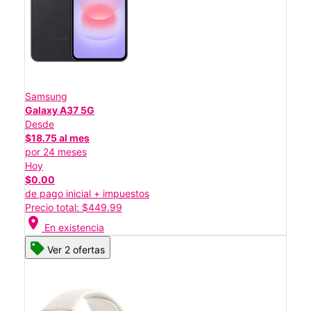
Samsung
Galaxy A37 5G
Desde
$18.75 al mes
por 24 meses
Hoy
$0.00
de pago inicial + impuestos
Precio total: $449.99
location_on
En existencia
Ver 2 ofertas