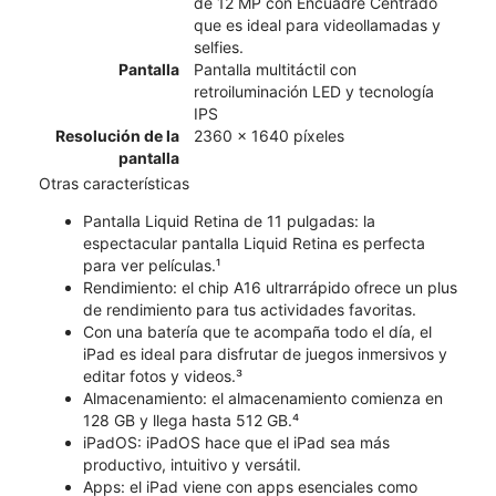
de 12 MP con Encuadre Centrado
que es ideal para videollamadas y
selfies.
Pantalla
Pantalla multitáctil con
retroiluminación LED y tecnología
IPS
Resolución de la
2360 x 1640 píxeles
pantalla
Otras características
Pantalla Liquid Retina de 11 pulgadas: la
espectacular pantalla Liquid Retina es perfecta
para ver películas.¹
Rendimiento: el chip A16 ultrarrápido ofrece un plus
de rendimiento para tus actividades favoritas.
Con una batería que te acompaña todo el día, el
iPad es ideal para disfrutar de juegos inmersivos y
editar fotos y videos.³
Almacenamiento: el almacenamiento comienza en
128 GB y llega hasta 512 GB.⁴
iPadOS: iPadOS hace que el iPad sea más
productivo, intuitivo y versátil.
Apps: el iPad viene con apps esenciales como