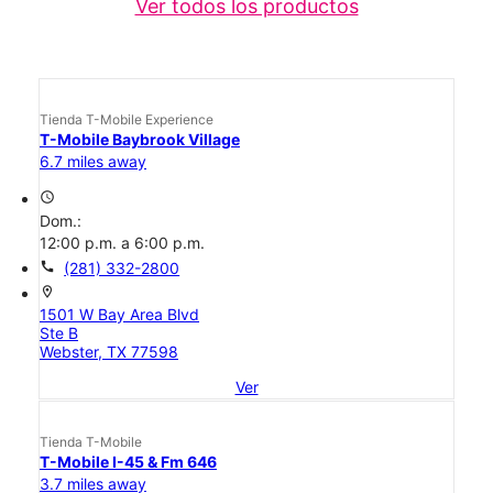
Ver todos los productos
Tienda T-Mobile Experience
T-Mobile Baybrook Village
6.7 miles away
access_time
Dom.:
12:00 p.m. a 6:00 p.m.
call
(281) 332-2800
location_on
1501 W Bay Area Blvd
Ste B
Webster, TX 77598
Ver
Tienda T-Mobile
T-Mobile I-45 & Fm 646
3.7 miles away