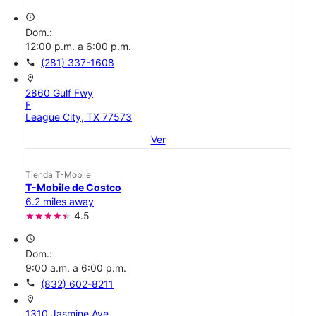
access_time
Dom.:
12:00 p.m. a 6:00 p.m.
call
(281) 337-1608
location_on
2860 Gulf Fwy
F
League City, TX 77573
Ver
Tienda T-Mobile
T-Mobile de Costco
6.2 miles away
4.5
access_time
Dom.:
9:00 a.m. a 6:00 p.m.
call
(832) 602-8211
location_on
1310 Jasmine Ave