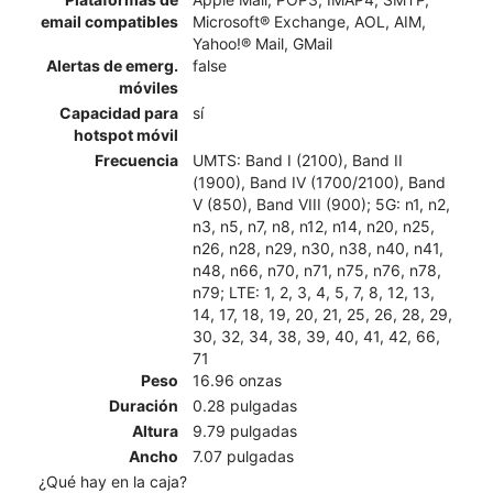
email compatibles
Microsoft® Exchange, AOL, AIM,
Yahoo!® Mail, GMail
Alertas de emerg.
false
móviles
Capacidad para
sí
hotspot móvil
Frecuencia
UMTS: Band I (2100), Band II
(1900), Band IV (1700/2100), Band
V (850), Band VIII (900); 5G: n1, n2,
n3, n5, n7, n8, n12, n14, n20, n25,
n26, n28, n29, n30, n38, n40, n41,
n48, n66, n70, n71, n75, n76, n78,
n79; LTE: 1, 2, 3, 4, 5, 7, 8, 12, 13,
14, 17, 18, 19, 20, 21, 25, 26, 28, 29,
30, 32, 34, 38, 39, 40, 41, 42, 66,
71
Peso
16.96 onzas
Duración
0.28 pulgadas
Altura
9.79 pulgadas
Ancho
7.07 pulgadas
¿Qué hay en la caja?