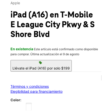
Sáb.:
10:00 a.m. a 8:00 p.m.
Apple
location_on
2575 E League City Pkwy #150 League City, TX 77573
iPad (A16)
en T-Mobile
E League City Pkwy & S
Shore Blvd
En existencia
Este artículo está confirmado como disponible
para comprar. Última actualización el 9 de agosto
sell
Llévate el iPad (A16) por solo $199
Términos y condiciones
Elegibilidad para financiamiento
Color: