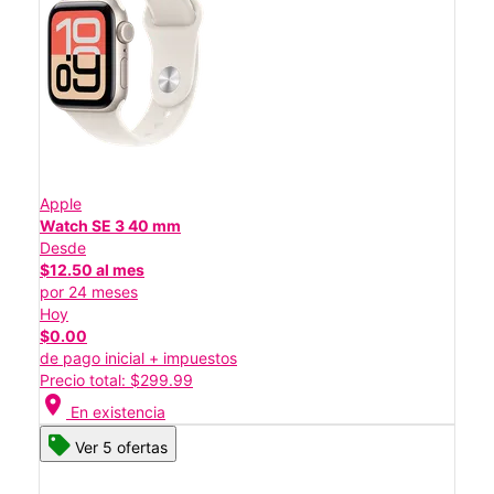
Apple
Watch SE 3 40 mm
Desde
$12.50 al mes
por 24 meses
Hoy
$0.00
de pago inicial + impuestos
Precio total: $299.99
location_on
En existencia
Ver 5 ofertas