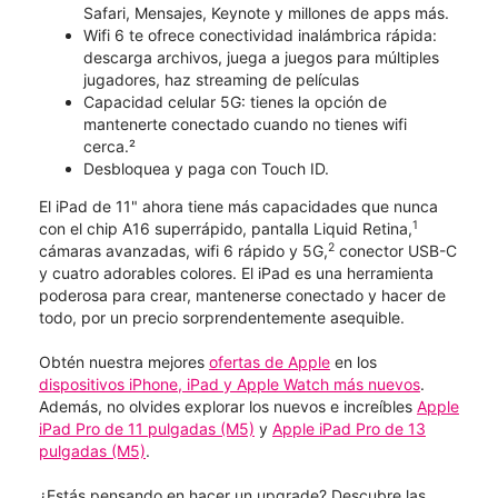
Safari, Mensajes, Keynote y millones de apps más.
Wifi 6 te ofrece conectividad inalámbrica rápida:
descarga archivos, juega a juegos para múltiples
jugadores, haz streaming de películas
Capacidad celular 5G: tienes la opción de
mantenerte conectado cuando no tienes wifi
cerca.²
Desbloquea y paga con Touch ID.
El iPad de 11" ahora tiene más capacidades que nunca
1
con el chip A16 superrápido, pantalla Liquid Retina,
2
cámaras avanzadas, wifi 6 rápido y 5G,
conector USB-C
y cuatro adorables colores. El iPad es una herramienta
poderosa para crear, mantenerse conectado y hacer de
todo, por un precio sorprendentemente asequible.
Obtén nuestra mejores
ofertas de Apple
en los
dispositivos iPhone, iPad y Apple Watch más nuevos
.
Además, no olvides explorar los nuevos e increíbles
Apple
iPad Pro de 11 pulgadas (M5)
y
Apple iPad Pro de 13
pulgadas (M5)
.
¿Estás pensando en hacer un upgrade? Descubre las