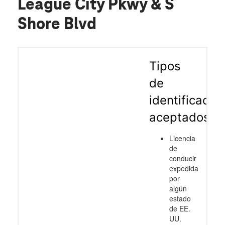
League City Pkwy & S
Shore Blvd
Tipos
de
identificació
aceptados
Licencia
de
conducir
expedida
por
algún
estado
de EE.
UU.