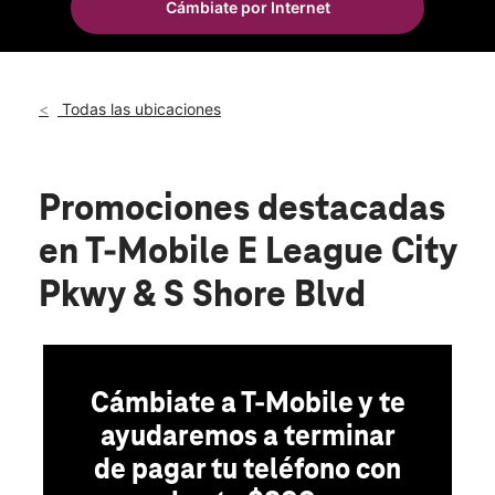
Cámbiate por Internet
Sáb.:
10:00 a.m. a 8:00 p.m.
location_on
2575 E League City Pkwy #150 League City, TX 77573
Todas las ubicaciones
Promociones destacadas
en T-Mobile E League City
Pkwy & S Shore Blvd
Cámbiate a T-Mobile y te
ayudaremos a terminar
de pagar tu teléfono con