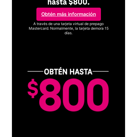
hasta $800.
Obtén más información
A través de una tarjeta virtual de prepago
Mastercard. Normalmente, la tarjeta demora 15
días.
Ver términos completos
C