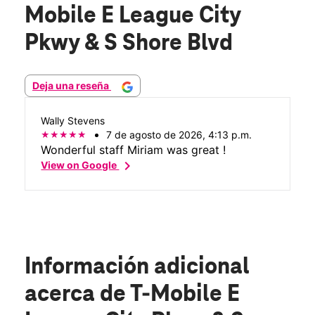
Mobile E League City
Pkwy & S Shore Blvd
Deja una reseña
Wally Stevens
7 de agosto de 2026, 4:13 p.m.
Wonderful staff Miriam was great !
chevron_right
View on Google
Información adicional
acerca de T-Mobile E