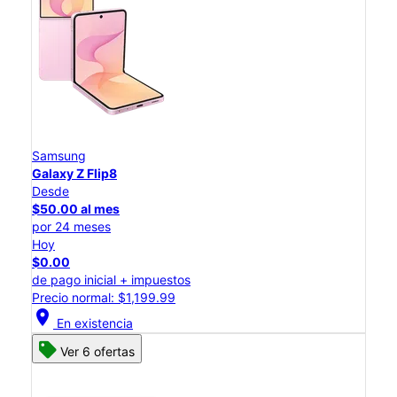
Samsung
Galaxy Z Flip8
Desde
$50.00 al mes
por 24 meses
Hoy
$0.00
de pago inicial + impuestos
Precio normal: $1,199.99
location_on
En existencia
Ver 6 ofertas