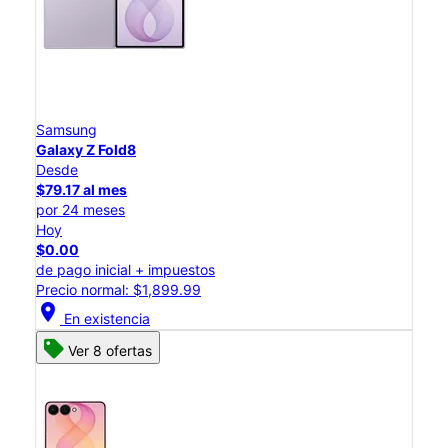
Samsung
Galaxy Z Fold8
Desde
$79.17 al mes
por 24 meses
Hoy
$0.00
de pago inicial + impuestos
Precio normal: $1,899.99
location_on
En existencia
Ver 8 ofertas