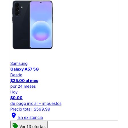
Samsung
Galaxy A57 5G
Desde
$25.00 al mes
por 24 meses
Hoy
$0.00
de pago inicial + impuestos
Precio total: $599.99
location_on
En existencia
Ver 13 ofertas