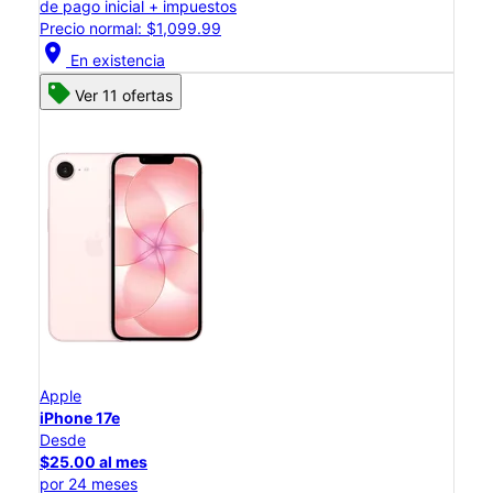
de pago inicial + impuestos
Precio normal: $1,099.99
location_on
En existencia
Ver 11 ofertas
Apple
iPhone 17e
Desde
$25.00 al mes
por 24 meses