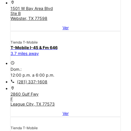
location_on
1501 W Bay Area Blvd
Ste B
Webster, TX 77598
Ver
Tienda T-Mobile
T-Mobile I-45 & Fm 646
3.7 miles away
access_time
Dom.:
12:00 p.m. a 6:00 p.m.
call
(281) 337-1608
location_on
2860 Gulf Fwy
F
League City, TX 77573
Ver
Tienda T-Mobile