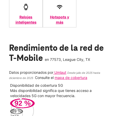
Relojes
Hotspots y
inteligentes
más
Rendimiento de la red de
T-Mobile
en
77573
, League City, TX
Datos proporcionados por
Umlaut
Desde julio de 2025 hasta
Consulte el
mapa de cobertura
diciembre de 2025
Disponibilidad de cobertura 5G
Velo
ad
Más disponibilidad significa que tienes acceso a
Mayo
le.
velocidades 5G con mayor frecuencia.
vide
92
%
222
89
%
Mbp