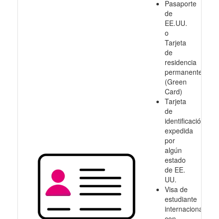
Pasaporte
de
EE.UU.
o
Tarjeta
de
residencia
permanente
(Green
Card)
Tarjeta
de
identificación
expedida
por
algún
estado
de EE.
UU.
Visa de
estudiante
internacional
con