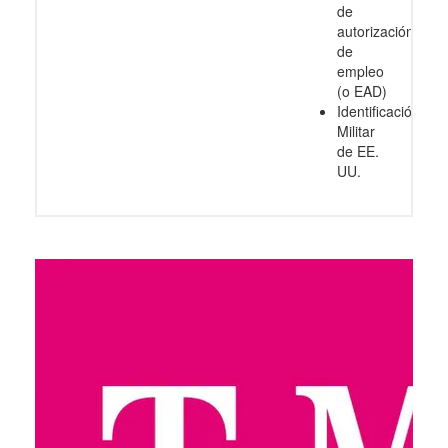
de
autorización
de
empleo
(o EAD)
Identificación
Militar
de EE.
UU.