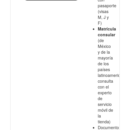
pasaporte
(visas
M, J y
F)
Matrícula
consular
(de
México
y de la
mayoría
de los
países
latinoamericanos
consulta
con el
experto
de
servicio
móvil de
la
tienda)
Documento