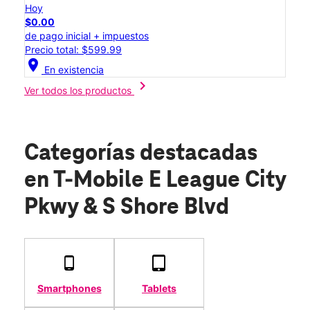
Hoy
$0.00
de pago inicial + impuestos
Precio total: $599.99
location_on
En existencia
chevron_right
Ver todos los productos
Categorías destacadas
en T-Mobile E League City
Pkwy & S Shore Blvd
Smartphones
Tablets