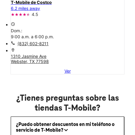
T-Mobile de Costco
6.2 miles away
4.5
access_time
Dom.:
9:00 a.m. a 6:00 p.m.
call
(832) 602-8211
location_on
1310 Jasmine Ave
Webster, TX 77598
Ver
¿Tienes preguntas sobre las
tiendas T-Mobile?
¿Puedo obtener descuentos en mi teléfono o
servicio de T-Mobile?