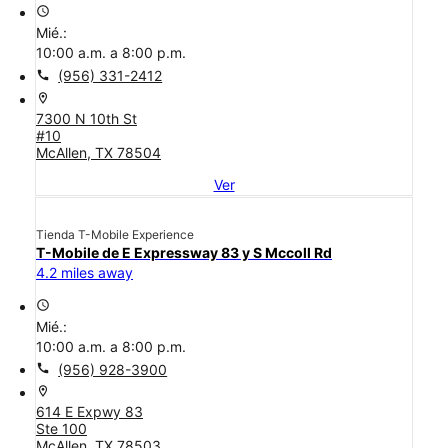
access_time
Mié.:
10:00 a.m. a 8:00 p.m.
call
(956) 331-2412
location_on
7300 N 10th St
#10
McAllen, TX 78504
Ver
Tienda T-Mobile Experience
T-Mobile de E Expressway 83 y S Mccoll Rd
4.2 miles away
access_time
Mié.:
10:00 a.m. a 8:00 p.m.
call
(956) 928-3900
location_on
614 E Expwy 83
Ste 100
McAllen, TX 78503