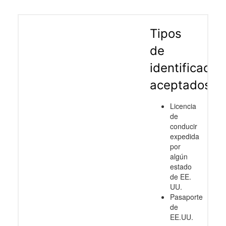
Tipos
de
identificació
aceptados
Licencia
de
conducir
expedida
por
algún
estado
de EE.
UU.
Pasaporte
de
EE.UU.