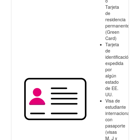
o
Tarjeta
de
residencia
permanente
(Green
Card)
Tarjeta
de
identificación
expedida
por
algún
estado
de EE.
UU.
Visa de
estudiante
internacional
con
pasaporte
(visas
M, J y