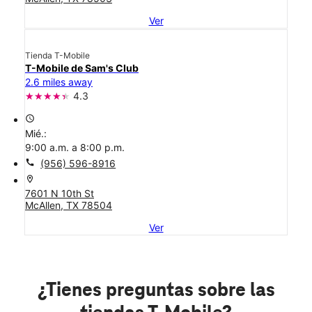
Ver
Tienda T-Mobile
T-Mobile de Sam's Club
2.6 miles away
4.3
access_time
Mié.:
9:00 a.m. a 8:00 p.m.
call
(956) 596-8916
location_on
7601 N 10th St
McAllen, TX 78504
Ver
¿Tienes preguntas sobre las