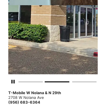
Detener carrusel
T-Mobile
W Nolana & N 29th
2708 W Nolana Ave
(956) 683-6364