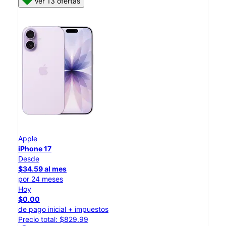
Ver 13 ofertas
Apple
iPhone 17
Desde
$34.59 al mes
por 24 meses
Hoy
$0.00
de pago inicial + impuestos
Precio total: $829.99