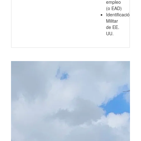
empleo
(o EAD)
Identificación
Militar
de EE.
UU.