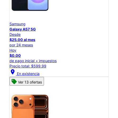
Samsung
Galaxy A57 5G
Desde
$25.00 al mes
por 24 meses
Hoy
$0.00
de pago inicial + impuestos
Precio total: $599.99
location_on
En existencia
Ver 13 ofertas