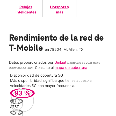
Relojes
Hotspots y
inteligentes
más
Rendimiento de la red de
T-Mobile
en
78504
, McAllen, TX
Datos proporcionados por
Umlaut
Desde julio de 2025 hasta
Consulte el
mapa de cobertura
diciembre de 2025
Disponibilidad de cobertura 5G
Velo
ad
Más disponibilidad significa que tienes acceso a
Mayo
le.
velocidades 5G con mayor frecuencia.
vide
93
%
103
87
%
Mbp
AT&T
79
%