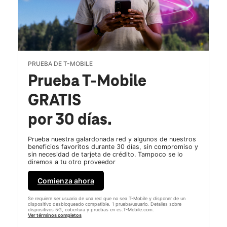
PRUEBA DE T-MOBILE
Prueba T-Mobile
GRATIS
por 30 días.
Prueba nuestra galardonada red y algunos de nuestros
beneficios favoritos durante 30 días, sin compromiso y
sin necesidad de tarjeta de crédito. Tampoco se lo
diremos a tu otro proveedor
Comienza ahora
Se requiere ser usuario de una red que no sea T-Mobile y disponer de un
dispositivo desbloqueado compatible. 1 prueba/usuario. Detalles sobre
dispositivos 5G, cobertura y pruebas en es.T-Mobile.com.
Ver términos completos