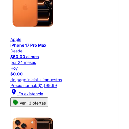
Apple
iPhone 17 Pro Max
Desde
$50.00 al mes
por 24 meses
Hoy
$0.00
de pago inicial + impuestos
Precio normal: $1,199.99
location_on
En existencia
Ver 13 ofertas