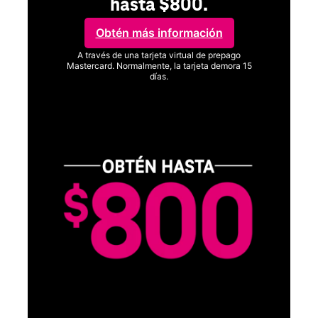
hasta $800.
Obtén más información
A través de una tarjeta virtual de prepago
Mastercard. Normalmente, la tarjeta demora 15
días.
Ver términos completos
SA
D
S
Obt
fun
O