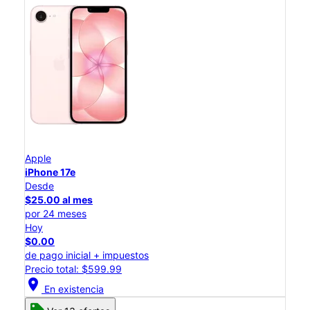
Apple
iPhone 17e
Desde
$25.00 al mes
por 24 meses
Hoy
$0.00
de pago inicial + impuestos
Precio total: $599.99
location_on
En existencia