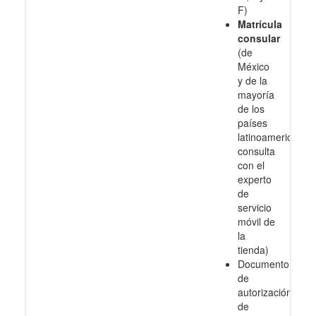
F)
Matrícula
consular
(de
México
y de la
mayoría
de los
países
latinoamericanos
consulta
con el
experto
de
servicio
móvil de
la
tienda)
Documento
de
autorización
de