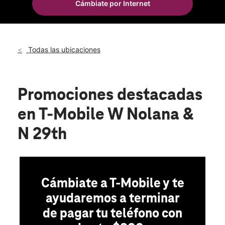
Cámbiate por Internet
Mar.:
10:00 a.m. a 8:00 p.m.
location_on
2708 W Nolana Ave 260 McAllen, TX 78504
Todas las ubicaciones
Promociones destacadas
en T-Mobile W Nolana &
N 29th
Cámbiate a T-Mobile y te
ayudaremos a terminar
de pagar tu teléfono con