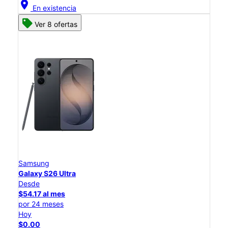
location_on
En existencia
Ver 8 ofertas
Samsung
Galaxy S26 Ultra
Desde
$54.17 al mes
por 24 meses
Hoy
$0.00