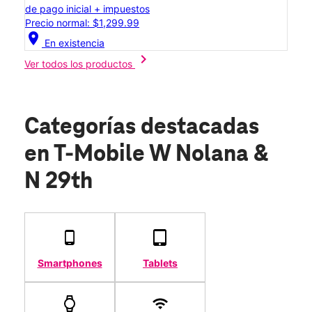
de pago inicial + impuestos
Precio normal: $1,299.99
location_on
En existencia
chevron_right
Ver todos los productos
Categorías destacadas
en T-Mobile W Nolana &
N 29th
Smartphones
Tablets