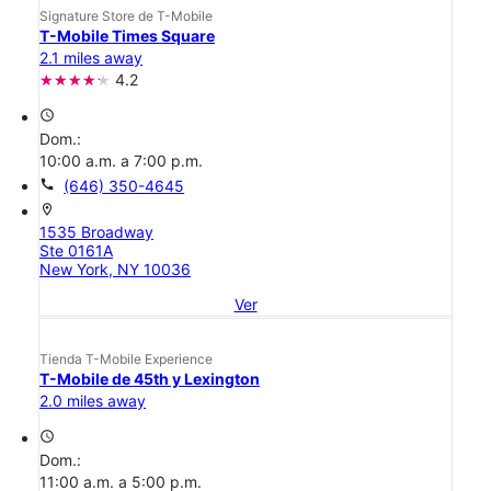
Signature Store de T-Mobile
T-Mobile Times Square
2.1 miles away
4.2
access_time
Dom.:
10:00 a.m. a 7:00 p.m.
call
(646) 350-4645
location_on
1535 Broadway
Ste 0161A
New York, NY 10036
Ver
Tienda T-Mobile Experience
T-Mobile de 45th y Lexington
2.0 miles away
access_time
Dom.:
11:00 a.m. a 5:00 p.m.