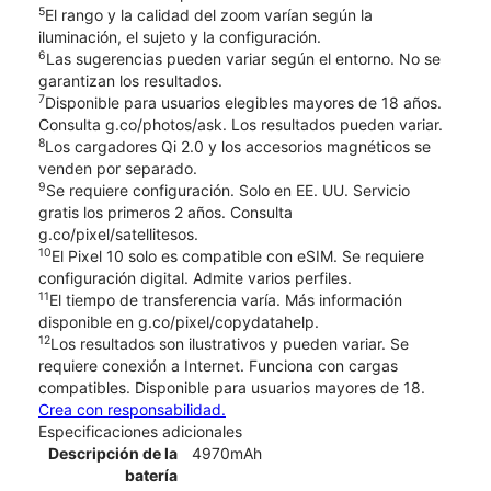
5
El rango y la calidad del zoom varían según la
iluminación, el sujeto y la configuración.
6
Las sugerencias pueden variar según el entorno. No se
garantizan los resultados.
7
Disponible para usuarios elegibles mayores de 18 años.
Consulta g.co/photos/ask. Los resultados pueden variar.
8
Los cargadores Qi 2.0 y los accesorios magnéticos se
venden por separado.
9
Se requiere configuración. Solo en EE. UU. Servicio
gratis los primeros 2 años. Consulta
g.co/pixel/satellitesos.
10
El Pixel 10 solo es compatible con eSIM. Se requiere
configuración digital. Admite varios perfiles.
11
El tiempo de transferencia varía. Más información
disponible en g.co/pixel/copydatahelp.
12
Los resultados son ilustrativos y pueden variar. Se
requiere conexión a Internet. Funciona con cargas
compatibles. Disponible para usuarios mayores de 18.
Crea con responsabilidad.
Especificaciones adicionales
Descripción de la
4970mAh
batería