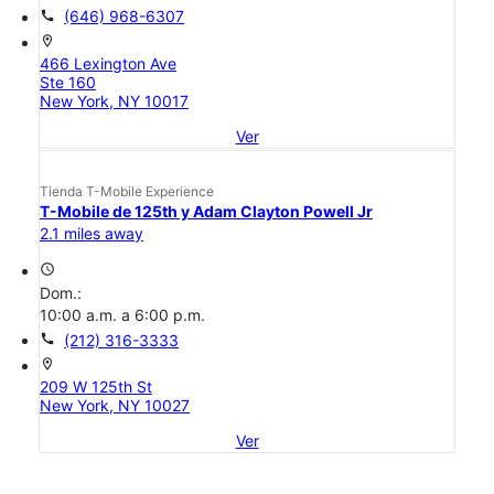
call
(646) 968-6307
location_on
466 Lexington Ave
Ste 160
New York, NY 10017
Ver
Tienda T-Mobile Experience
T-Mobile de 125th y Adam Clayton Powell Jr
2.1 miles away
access_time
Dom.:
10:00 a.m. a 6:00 p.m.
call
(212) 316-3333
location_on
209 W 125th St
New York, NY 10027
Ver