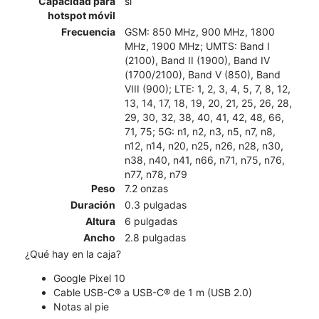
Capacidad para
sí
hotspot móvil
Frecuencia
GSM: 850 MHz, 900 MHz, 1800
MHz, 1900 MHz; UMTS: Band I
(2100), Band II (1900), Band IV
(1700/2100), Band V (850), Band
VIII (900); LTE: 1, 2, 3, 4, 5, 7, 8, 12,
13, 14, 17, 18, 19, 20, 21, 25, 26, 28,
29, 30, 32, 38, 40, 41, 42, 48, 66,
71, 75; 5G: n1, n2, n3, n5, n7, n8,
n12, n14, n20, n25, n26, n28, n30,
n38, n40, n41, n66, n71, n75, n76,
n77, n78, n79
Peso
7.2 onzas
Duración
0.3 pulgadas
Altura
6 pulgadas
Ancho
2.8 pulgadas
¿Qué hay en la caja?
Google Pixel 10
Cable USB-C® a USB-C® de 1 m (USB 2.0)
Notas al pie