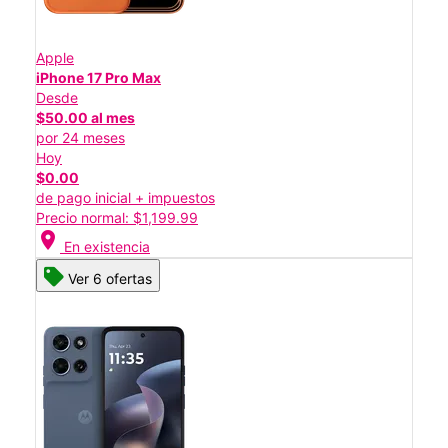
Apple
iPhone 17 Pro Max
Desde
$50.00 al mes
por 24 meses
Hoy
$0.00
de pago inicial + impuestos
Precio normal: $1,199.99
location_on
En existencia
Ver 6 ofertas