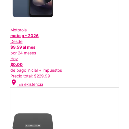
Motorola
moto g - 2026
Desde
$9.59 al mes
por 24 meses
Hoy
$0.00
de pago inicial + impuestos
Precio total: $229.99
location_on
En existencia