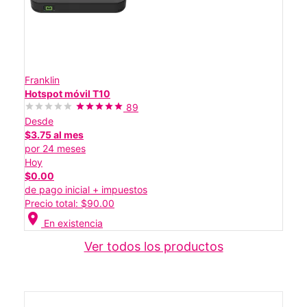
Franklin
Hotspot móvil T10
89
Desde
$3.75 al mes
por 24 meses
Hoy
$0.00
de pago inicial + impuestos
Precio total: $90.00
location_on
En existencia
Ver todos los productos