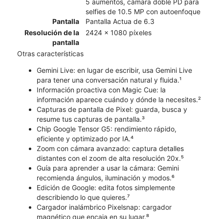
5 aumentos, cámara doble PD para
selfies de 10.5 MP con autoenfoque
Pantalla
Pantalla Actua de 6.3
Resolución de la
2424 x 1080 píxeles
pantalla
Otras características
Gemini Live: en lugar de escribir, usa Gemini Live
para tener una conversación natural y fluida.¹
Información proactiva con Magic Cue: la
información aparece cuándo y dónde la necesites.²
Capturas de pantalla de Pixel: guarda, busca y
resume tus capturas de pantalla.³
Chip Google Tensor G5: rendimiento rápido,
eficiente y optimizado por IA.⁴
Zoom con cámara avanzado: captura detalles
distantes con el zoom de alta resolución 20x.⁵
Guía para aprender a usar la cámara: Gemini
recomienda ángulos, iluminación y modos.⁶
Edición de Google: edita fotos simplemente
describiendo lo que quieres.⁷
Cargador inalámbrico Pixelsnap: cargador
magnético que encaja en su lugar.⁸