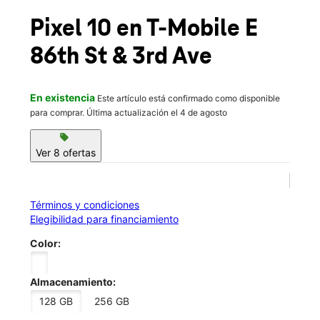
Sáb.:
10:00 a.m. a 8:00 p.m.
location_on
Pixel 10
en T-Mobile
E
169 E 86th St New York, NY 10028
86th St & 3rd Ave
En existencia
Este artículo está confirmado como disponible
para comprar. Última actualización el 4 de agosto
sell
Ver 8 ofertas
Términos y condiciones
Elegibilidad para financiamiento
Color:
Almacenamiento:
128 GB
256 GB