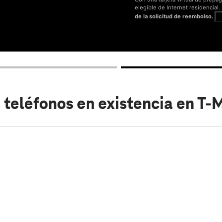
elegible de Internet residencial
de la solicitud de reembolso.
V
 teléfonos en existencia
en T-M