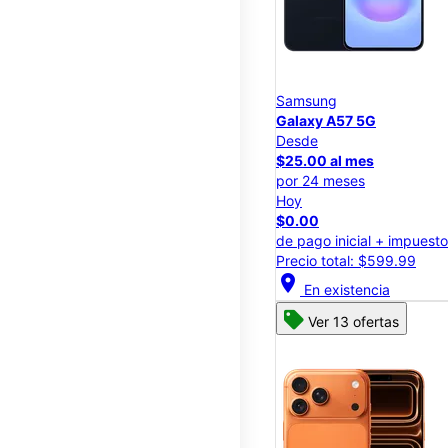
Samsung
Galaxy A57 5G
Desde
$25.00 al mes
por 24 meses
Hoy
$0.00
de pago inicial + impuest
Precio total: $599.99
location_on
En existencia
Ver 13 ofertas