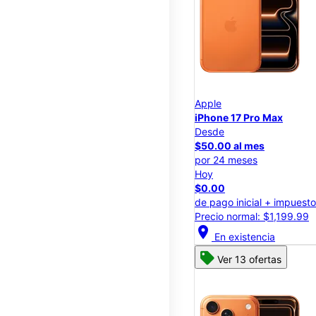
Apple
iPhone 17 Pro Max
Desde
$50.00 al mes
por 24 meses
Hoy
$0.00
de pago inicial + impuest
Precio normal: $1,199.99
location_on
En existencia
Ver 13 ofertas