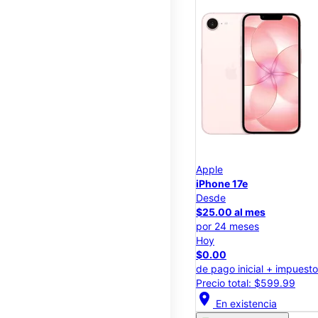
Apple
iPhone 17e
Desde
$25.00 al mes
por 24 meses
Hoy
$0.00
de pago inicial + impuest
Precio total: $599.99
location_on
En existencia