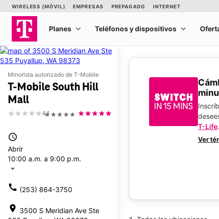
Minorista autorizado de T-Mobile
​​​​​​
T-Mobile South Hill
minu
Mall
Inscrí
4.1
★★★★★
desee
T-Life
access_time
Ver té
Abrir
10:00 a.m. a 9:00 p.m.
arrow_drop_down
call
(253) 864-3750
location_on
3500 S Meridian Ave Ste