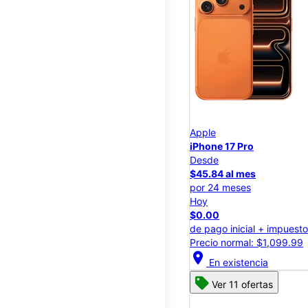
Apple
iPhone 17 Pro
Desde
$45.84 al mes
por 24 meses
Hoy
$0.00
de pago inicial + impuest
Precio normal: $1,099.99
location_on
En existencia
Ver 11 ofertas