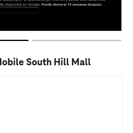
. No disponible en tiendas.
Puede demorar 14 semanas después
er términos completos
obile South Hill Mall