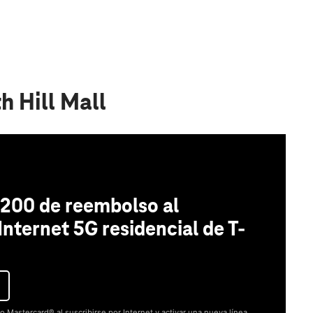
h Hill Mall
200 de reembolso al
 Internet 5G residencial de T-
o Mastercard® al suscribirse por Internet y activar una nueva línea