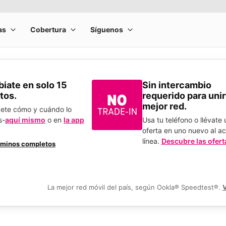
​Cámbiate en solo 15
Sin intercambio
tos.
requerido para unirt
mejor red.
bete cómo y cuándo lo
s-
aquí mismo
o en
la app
Usa tu teléfono o llévate
.
oferta en uno nuevo al ac
línea.
Descubre las ofert
rminos completos
La mejor red móvil del país, según Ookla® Speedtest®.
V