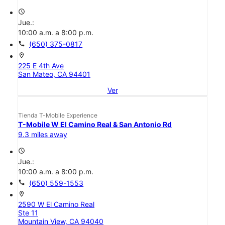
access_time
Jue.:
10:00 a.m. a 8:00 p.m.
call
(650) 375-0817
location_on
225 E 4th Ave
San Mateo, CA 94401
Ver
Tienda T-Mobile Experience
T-Mobile W El Camino Real & San Antonio Rd
9.3 miles away
access_time
Jue.:
10:00 a.m. a 8:00 p.m.
call
(650) 559-1553
location_on
2590 W El Camino Real
Ste 11
Mountain View, CA 94040