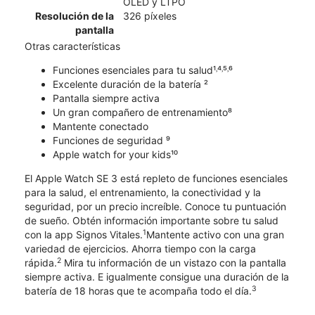
OLED y LTPO
Resolución de la
326 píxeles
pantalla
Otras características
Funciones esenciales para tu salud¹˒⁴˒⁵˒⁶
Excelente duración de la batería ²
Pantalla siempre activa
Un gran compañero de entrenamiento⁸
Mantente conectado
Funciones de seguridad ⁹
Apple watch for your kids¹⁰
El Apple Watch SE 3 está repleto de funciones esenciales
para la salud, el entrenamiento, la conectividad y la
seguridad, por un precio increíble. Conoce tu puntuación
de sueño. Obtén información importante sobre tu salud
1
con la app Signos Vitales.
Mantente activo con una gran
variedad de ejercicios. Ahorra tiempo con la carga
2
rápida.
Mira tu información de un vistazo con la pantalla
siempre activa. E igualmente consigue una duración de la
3
batería de 18 horas que te acompaña todo el día.