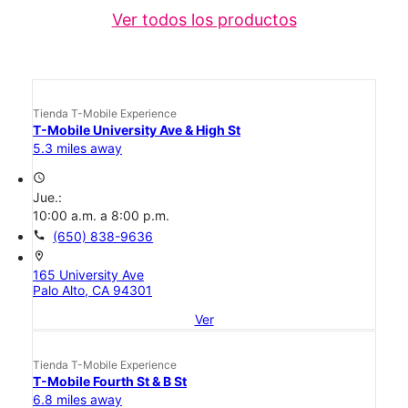
Ver todos los productos
Tienda T-Mobile Experience
T-Mobile University Ave & High St
5.3 miles away
access_time
Jue.:
10:00 a.m. a 8:00 p.m.
call
(650) 838-9636
location_on
165 University Ave
Palo Alto, CA 94301
Ver
Tienda T-Mobile Experience
T-Mobile Fourth St & B St
6.8 miles away