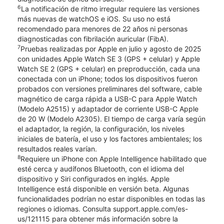
6
La notificación de ritmo irregular requiere las versiones
más nuevas de watchOS e iOS. Su uso no está
recomendado para menores de 22 años ni personas
diagnosticadas con fibrilación auricular (FibA).
7
Pruebas realizadas por Apple en julio y agosto de 2025
con unidades Apple Watch SE 3 (GPS + celular) y Apple
Watch SE 2 (GPS + celular) en preproducción, cada una
conectada con un iPhone; todos los dispositivos fueron
probados con versiones preliminares del software, cable
magnético de carga rápida a USB-C para Apple Watch
(Modelo A2515) y adaptador de corriente USB-C Apple
de 20 W (Modelo A2305). El tiempo de carga varía según
el adaptador, la región, la configuración, los niveles
iniciales de batería, el uso y los factores ambientales; los
resultados reales varían.
8
Requiere un iPhone con Apple Intelligence habilitado que
esté cerca y audífonos Bluetooth, con el idioma del
dispositivo y Siri configurados en inglés. Apple
Intelligence está disponible en versión beta. Algunas
funcionalidades podrían no estar disponibles en todas las
regiones o idiomas. Consulta support.apple.com/es-
us/121115 para obtener más información sobre la