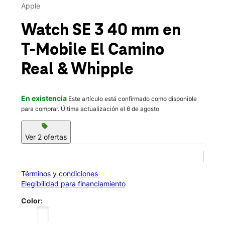
Mié.:
10:00 a.m. a 8:00 p.m.
Apple
location_on
490 El Camino Real 130 Redwood City, CA 94062
Watch SE 3 40 mm
en
T-Mobile
El Camino
Real & Whipple
En existencia
Este artículo está confirmado como disponible
para comprar. Última actualización el 6 de agosto
sell
Ver 2 ofertas
Términos y condiciones
Elegibilidad para financiamiento
Color: