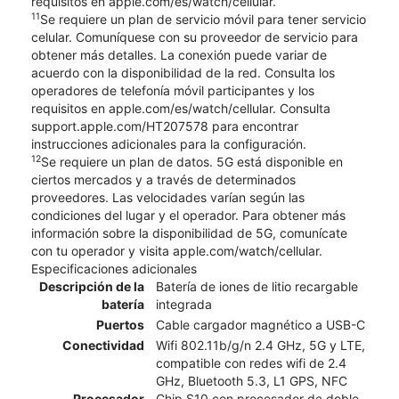
requisitos en apple.com/es/watch/cellular.
11
Se requiere un plan de servicio móvil para tener servicio
celular. Comuníquese con su proveedor de servicio para
obtener más detalles. La conexión puede variar de
acuerdo con la disponibilidad de la red. Consulta los
operadores de telefonía móvil participantes y los
requisitos en apple.com/es/watch/cellular. Consulta
support.apple.com/HT207578 para encontrar
instrucciones adicionales para la configuración.
12
Se requiere un plan de datos. 5G está disponible en
ciertos mercados y a través de determinados
proveedores. Las velocidades varían según las
condiciones del lugar y el operador. Para obtener más
información sobre la disponibilidad de 5G, comunícate
con tu operador y visita apple.com/watch/cellular.
Especificaciones adicionales
Descripción de la
Batería de iones de litio recargable
batería
integrada
Puertos
Cable cargador magnético a USB-C
Conectividad
Wifi 802.11b/g/n 2.4 GHz, 5G y LTE,
compatible con redes wifi de 2.4
GHz, Bluetooth 5.3, L1 GPS, NFC
Procesador
Chip S10 con procesador de doble