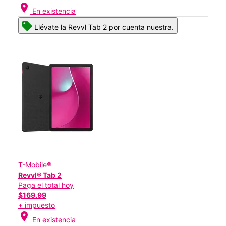
location_on
En existencia
Llévate la Revvl Tab 2 por cuenta nuestra.
T-Mobile®
Revvl® Tab 2
Paga el total hoy
$169.99
+ impuesto
location_on
En existencia