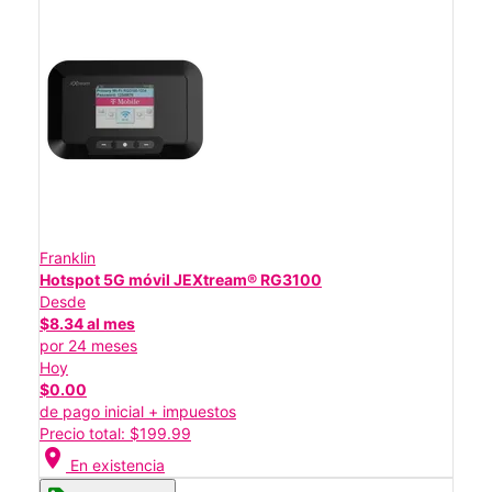
Franklin
Hotspot 5G móvil JEXtream® RG3100
Desde
$8.34 al mes
por 24 meses
Hoy
$0.00
de pago inicial + impuestos
Precio total: $199.99
location_on
En existencia