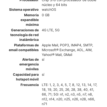
núcleo y 64 bits
Sistema operativo
watchOS
Memoria
0 GB
expandible
máxima
Generaciones de
4G LTE, 5G
tecnología de red
inalámbrica
Plataformas de
Apple Mail, POP3, IMAP4, SMTP,
email compatibles
Microsoft® Exchange, AOL, AIM,
Yahoo!® Mail, GMail
Alertas de
sí
emergencia
móviles
Capacidad para
sí
hotspot móvil
Frecuencia
LTE: 1, 2, 3, 4, 5, 7, 8, 12, 13, 14, 17,
18, 19, 20, 25, 26, 28, 38, 40, 41,
66, 71; 5G: n1, n2, n3, n5, n7, n8,
n12, n14, n20, n25, n26, n28, n66,
n71