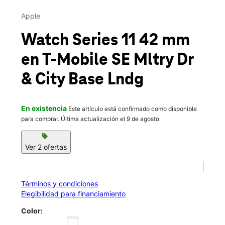
Vie.:
10:00 a.m. a 8:00 p.m.
This carousel contains a column of small thumbnails. Selecting 
Sáb.:
10:00 a.m. a 8:00 p.m.
Apple
location_on
3207 SE Military Dr 103 San Antonio, TX 78223
Watch Series 11 42 mm
en T-Mobile
SE Mltry Dr
& City Base Lndg
En existencia
Este artículo está confirmado como disponible
para comprar. Última actualización el 9 de agosto
sell
Ver 2 ofertas
Términos y condiciones
Elegibilidad para financiamiento
Color: