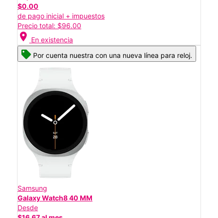
$0.00
de pago inicial + impuestos
Precio total: $96.00
location_on
En existencia
Por cuenta nuestra con una nueva línea para reloj.
Samsung
Galaxy Watch8 40 MM
Desde
$16.67 al mes