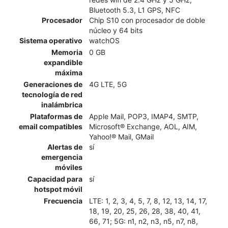
Bluetooth 5.3, L1 GPS, NFC
Procesador
Chip S10 con procesador de doble
núcleo y 64 bits
Sistema operativo
watchOS
Memoria
0 GB
expandible
máxima
Generaciones de
4G LTE, 5G
tecnología de red
inalámbrica
Plataformas de
Apple Mail, POP3, IMAP4, SMTP,
email compatibles
Microsoft® Exchange, AOL, AIM,
Yahoo!® Mail, GMail
Alertas de
sí
emergencia
móviles
Capacidad para
sí
hotspot móvil
Frecuencia
LTE: 1, 2, 3, 4, 5, 7, 8, 12, 13, 14, 17,
18, 19, 20, 25, 26, 28, 38, 40, 41,
66, 71; 5G: n1, n2, n3, n5, n7, n8,