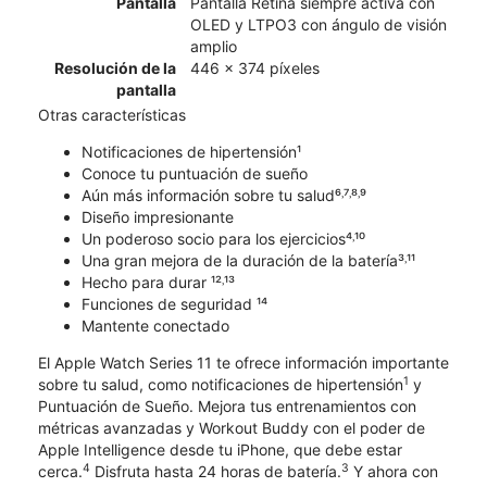
Pantalla
Pantalla Retina siempre activa con
OLED y LTPO3 con ángulo de visión
amplio
Resolución de la
446 x 374 píxeles
pantalla
Otras características
Notificaciones de hipertensión¹
Conoce tu puntuación de sueño
Aún más información sobre tu salud⁶˒⁷˒⁸˒⁹
Diseño impresionante
Un poderoso socio para los ejercicios⁴˒¹⁰
Una gran mejora de la duración de la batería³˒¹¹
Hecho para durar ¹²˒¹³
Funciones de seguridad ¹⁴
Mantente conectado
El Apple Watch Series 11 te ofrece información importante
1
sobre tu salud, como notificaciones de hipertensión
y
Puntuación de Sueño. Mejora tus entrenamientos con
métricas avanzadas y Workout Buddy con el poder de
Apple Intelligence desde tu iPhone, que debe estar
4
3
cerca.
Disfruta hasta 24 horas de batería.
Y ahora con