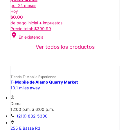
por 24 meses
Hoy
$0.00
de pago inicial + impuestos
Precio total: $399.99
location_on
En existencia
Ver todos los productos
Tienda T-Mobile Experience
T-Mobile de Alamo Quarry Market
10.1 miles away
access_time
Dom.:
12:00 p.m. a 6:00 p.m.
call
(210) 832-5300
location_on
255 E Basse Rd