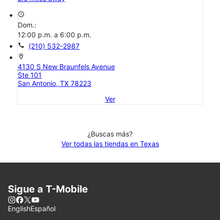
access_time
Dom.:
12:00 p.m. a 6:00 p.m.
call
(210) 532-2987
location_on
4130 S New Braunfels Avenue
Ste 101
San Antonio, TX 78223
Ver
¿Buscas más?
Ver todas las tiendas en Texas