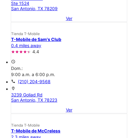
Ste 1524
San Antonio, TX 78209
Ver
Tienda T-Mobile
T-Mobile de Sam's Club
0.4 miles away
4.4
access_time
Dom.:
9:00 a.m. a 6:00 p.m.
call
(210) 204-9568
location_on
3239 Goliad Rd
San Antonio, TX 78223
Ver
Tienda T-Mobile
T-Mobile de McCreless
2.3 miles away