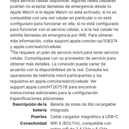
haya servicio celular disponible. Algunas redes celulares
podrían no aceptar llamadas de emergencia desde tu
Apple Watch si el Apple Watch no está activado, si no es
compatible con una red celular en particular o no está
configurado para funcionar en ella, si no está configurado
para funcionar con el servicio celular, o si la red celular no
admite llamadas de emergencia por IMS. Para obtener
más información, visita support.apple.com/es-us/108374
y apple.com/watch/cellular.
15
Se requiere un plan de servicio móvil para tener servicio
celular. Comuníquese con su proveedor de servicio para
obtener más detalles. La conexión puede variar de
acuerdo con la disponibilidad de la red. Consulta los
operadores de telefonía móvil participantes y los
requisitos en apple.com/es/watch/cellular. Ver
support.apple.com/HT207578 para encontrar
instrucciones adicionales para la configuración
Especificaciones adicionales
Descripción de la
Batería de iones de litio recargable
batería
integrada
Puertos
Cable cargador magnético a USB-C
Conectividad
Wifi 4 (802.11n), compatible con
redes wifi de 2.4 GHz y 5 GHz,