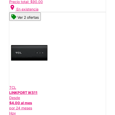
Precio total: $90.00
location_on
En existencia
Ver 2 ofertas
TCL
LINKPORT IK511
Desde
$4.00 al mes
por 24 meses
Hoy