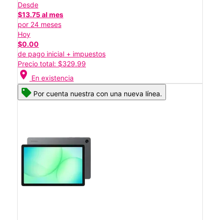
Desde
$13.75 al mes
por 24 meses
Hoy
$0.00
de pago inicial + impuestos
Precio total: $329.99
location_on
En existencia
Por cuenta nuestra con una nueva línea.