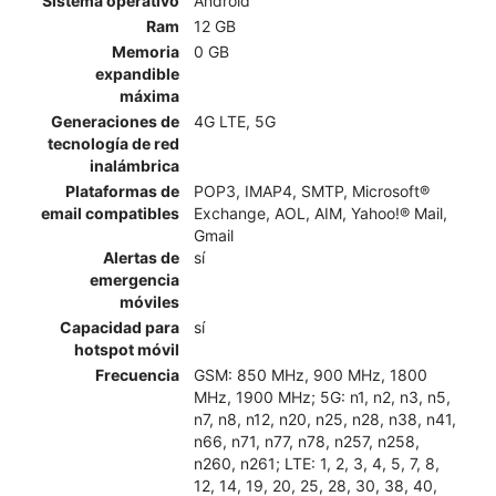
Sistema operativo
Android
Ram
12 GB
Memoria
0 GB
expandible
máxima
Generaciones de
4G LTE, 5G
tecnología de red
inalámbrica
Plataformas de
POP3, IMAP4, SMTP, Microsoft®
email compatibles
Exchange, AOL, AIM, Yahoo!® Mail,
Gmail
Alertas de
sí
emergencia
móviles
Capacidad para
sí
hotspot móvil
Frecuencia
GSM: 850 MHz, 900 MHz, 1800
MHz, 1900 MHz; 5G: n1, n2, n3, n5,
n7, n8, n12, n20, n25, n28, n38, n41,
n66, n71, n77, n78, n257, n258,
n260, n261; LTE: 1, 2, 3, 4, 5, 7, 8,
12, 14, 19, 20, 25, 28, 30, 38, 40,