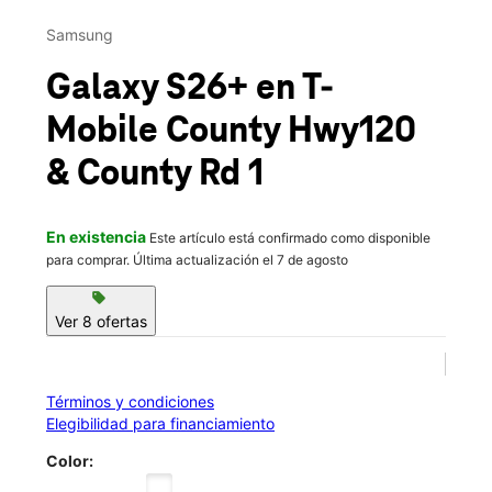
Jue.:
10:00 a.m. a 8:00 p.m.
This carousel contains a column of small thumbnails. Selecting 
Vie.:
10:00 a.m. a 8:00 p.m.
Samsung
location_on
71 County Road 120 Ste 100 Sartell, MN 56303
Galaxy S26+
en T-
Mobile
County Hwy120
& County Rd 1
En existencia
Este artículo está confirmado como disponible
para comprar. Última actualización el 7 de agosto
sell
Ver 8 ofertas
Términos y condiciones
Elegibilidad para financiamiento
Color: