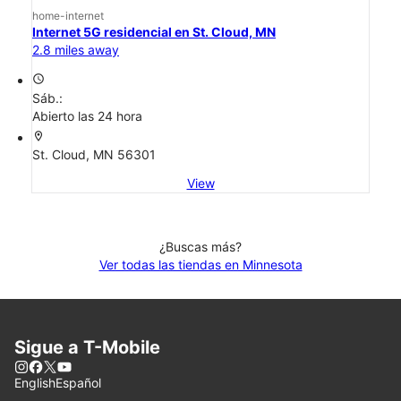
home-internet
Internet 5G residencial en St. Cloud, MN
2.8 miles away
access_time
Sáb.:
Abierto las 24 hora
location_on
St. Cloud, MN 56301
View
¿Buscas más?
Ver todas las tiendas en Minnesota