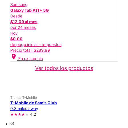
Samsung
Galaxy Tab A11+ 5G
Desde
$12.09 al mes
por 24 meses
Hoy
$0.00
de pago inicial + impuestos
Precio total: $289.99
location_on
En existencia
Ver todos los productos
Tienda T-Mobile
T-Mobile de Sam's Club
0.3 miles away
4.2
access_time