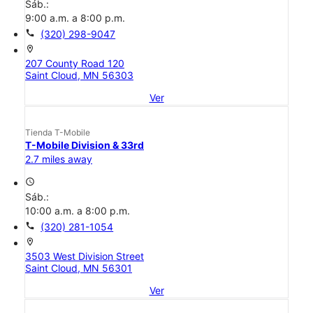
Sáb.:
9:00 a.m. a 8:00 p.m.
call
(320) 298-9047
location_on
207 County Road 120
Saint Cloud, MN 56303
Ver
Tienda T-Mobile
T-Mobile Division & 33rd
2.7 miles away
access_time
Sáb.:
10:00 a.m. a 8:00 p.m.
call
(320) 281-1054
location_on
3503 West Division Street
Saint Cloud, MN 56301
Ver