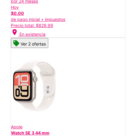
por 24 meses
Hoy
$0.00
de pago inicial + impuestos
Precio total: $829.99
location_on
En existencia
Ver 2 ofertas
Apple
Watch SE 3 44 mm