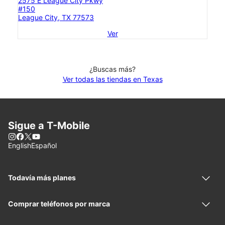
2575 E League City Pkwy
#150
League City, TX 77573
Ver
¿Buscas más?
Ver todas las tiendas en Texas