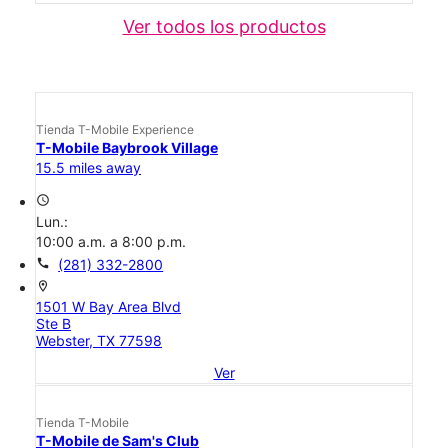
Ver todos los productos
Tienda T-Mobile Experience
T-Mobile Baybrook Village
15.5 miles away
access_time
Lun.:
10:00 a.m. a 8:00 p.m.
call
(281) 332-2800
location_on
1501 W Bay Area Blvd
Ste B
Webster, TX 77598
Ver
Tienda T-Mobile
T-Mobile de Sam's Club