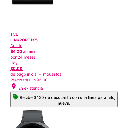
TCL
LINKPORT IK511
Desde
$4.00 al mes
por 24 meses
Hoy
$0.00
de pago inicial + impuestos
Precio total: $96.00
location_on
En existencia
Recibe $430 de descuento con una línea para reloj
nueva.