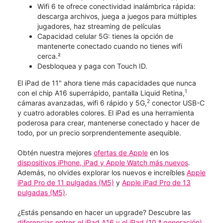
Wifi 6 te ofrece conectividad inalámbrica rápida:
descarga archivos, juega a juegos para múltiples
jugadores, haz streaming de películas
Capacidad celular 5G: tienes la opción de
mantenerte conectado cuando no tienes wifi
cerca.²
Desbloquea y paga con Touch ID.
El iPad de 11" ahora tiene más capacidades que nunca
1
con el chip A16 superrápido, pantalla Liquid Retina,
2
cámaras avanzadas, wifi 6 rápido y 5G,
conector USB-C
y cuatro adorables colores. El iPad es una herramienta
poderosa para crear, mantenerse conectado y hacer de
todo, por un precio sorprendentemente asequible.
Obtén nuestra mejores
ofertas de Apple
en los
dispositivos iPhone, iPad y Apple Watch más nuevos
.
Además, no olvides explorar los nuevos e increíbles
Apple
iPad Pro de 11 pulgadas (M5)
y
Apple iPad Pro de 13
pulgadas (M5)
.
¿Estás pensando en hacer un upgrade? Descubre las
diferencias entres el iPad A16 y el iPad (10.ª generación)
.