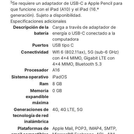
5
Se requiere un adaptador de USB-C a Apple Pencil para
que funcione con el iPad (A10) y el iPad (16.ª
generación). Sujeto a disponibilidad.
Especificaciones adicionales
Descripción de la
Carga a través de adaptador de
batería
energía o USB-C conectado a la
computadora
Puertos
USB tipo C
Conectividad
Wifi 6 (802.11ax), 5G (sub-6 GHz)
con 4x4 MIMO, Gigabit LTE con
4x4 MIMO, Bluetooth 5.3
Procesador
A16
Sistema operativo
iPadOS
Ram
8 GB
Memoria
0 GB
expandible
máxima
Generaciones de
4G, 4G LTE, 5G
tecnología de red
inalámbrica
Plataformas de
Apple Mail, POP3, IMAP4, SMTP,