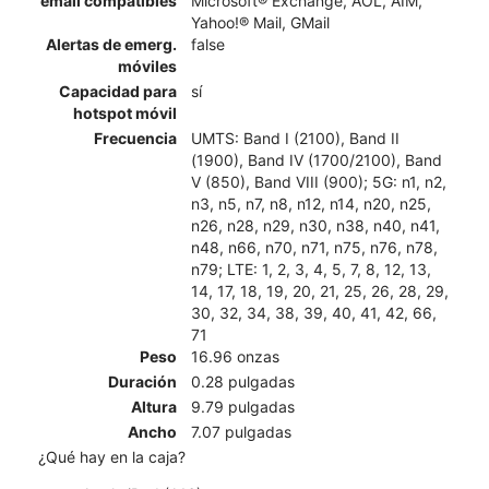
email compatibles
Microsoft® Exchange, AOL, AIM,
Yahoo!® Mail, GMail
Alertas de emerg.
false
móviles
Capacidad para
sí
hotspot móvil
Frecuencia
UMTS: Band I (2100), Band II
(1900), Band IV (1700/2100), Band
V (850), Band VIII (900); 5G: n1, n2,
n3, n5, n7, n8, n12, n14, n20, n25,
n26, n28, n29, n30, n38, n40, n41,
n48, n66, n70, n71, n75, n76, n78,
n79; LTE: 1, 2, 3, 4, 5, 7, 8, 12, 13,
14, 17, 18, 19, 20, 21, 25, 26, 28, 29,
30, 32, 34, 38, 39, 40, 41, 42, 66,
71
Peso
16.96 onzas
Duración
0.28 pulgadas
Altura
9.79 pulgadas
Ancho
7.07 pulgadas
¿Qué hay en la caja?