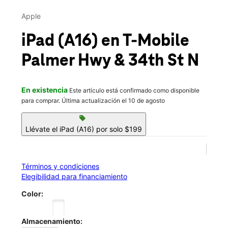
Sáb.:
10:00 a.m. a 8:00 p.m.
This carousel contains a column of small thumbnails. Selecting 
Dom.:
11:00 a.m. a 6:00 p.m.
Apple
location_on
3402 Palmer Hwy Ste B Texas City, TX 77590
iPad (A16)
en T-Mobile
Palmer Hwy & 34th St N
En existencia
Este artículo está confirmado como disponible
para comprar. Última actualización el 10 de agosto
sell
Llévate el iPad (A16) por solo $199
Términos y condiciones
Elegibilidad para financiamiento
Color:
Almacenamiento: