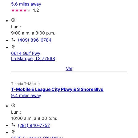
5.6 miles away
4.2
access_time
Lun.:
9:00 a.m. a 8:00 p.m.
call
(409) 896-6784
location_on
6614 Gulf Fwy
La Marque, TX 77568
Ver
Tienda T-Mobile
T-Mobile E League City Pkwy & S Shore Blvd
9.4 miles away
access_time
Lun.:
10:00 a.m. a 8:00 p.m.
call
(281) 940-7757
location_on