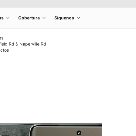
es
field Rd & Naperville Rd
uctos
rge product image at a time. Use the Previous and Next buttons to m