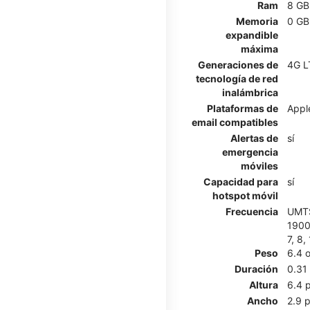
Ram
8 GB
Memoria
0 GB
expandible
máxima
Generaciones de
4G L
tecnología de red
inalámbrica
Plataformas de
Appl
email compatibles
Alertas de
sí
emergencia
móviles
Capacidad para
sí
hotspot móvil
Frecuencia
UMTS
1900 
7, 8,
Peso
6.4 
Duración
0.31
Altura
6.4 
Ancho
2.9 