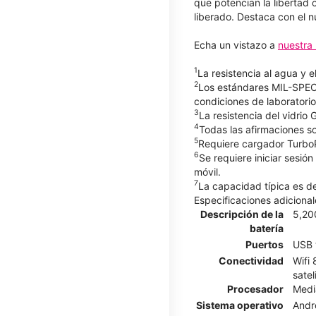
que potencian la libertad 
liberado. Destaca con el 
Echa un vistazo a
nuestra 
1
La resistencia al agua y 
2
Los estándares MIL-SPEC 
condiciones de laboratorio
3
La resistencia del vidrio 
4
Todas las afirmaciones so
5
Requiere cargador ​​​​​​​
6
Se requiere iniciar sesió
móvil.
7
La capacidad típica es 
Especificaciones adicional
Descripción de la
5,20
batería
Puertos
USB 
Conectividad
Wifi 
satel
Procesador
Medi
Sistema operativo
Andr