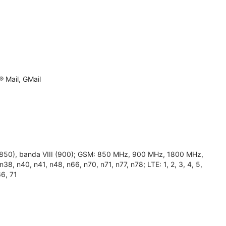
 Mail, GMail
 (850), banda VIII (900); GSM: 850 MHz, 900 MHz, 1800 MHz,
38, n40, n41, n48, n66, n70, n71, n77, n78; LTE: 1, 2, 3, 4, 5,
66, 71