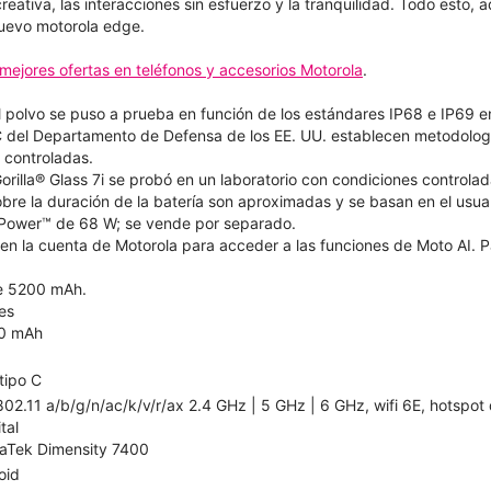
creativa, las interacciones sin esfuerzo y la tranquilidad. Todo esto
nuevo motorola edge.
mejores ofertas en teléfonos y accesorios Motorola
.
el polvo se puso a prueba en función de los estándares IP68 e IP69 e
del Departamento de Defensa de los EE. UU. establecen metodologí
 controladas.
Gorilla® Glass 7i se probó en un laboratorio con condiciones controlad
bre la duración de la batería son aproximadas y se basan en el usuar
TurboPower™ de 68 W; se vende por separado.
n en la cuenta de Motorola para acceder a las funciones de Moto AI. P
de 5200 mAh.
es
0 mAh
tipo C
802.11 a/b/g/n/ac/k/v/r/ax 2.4 GHz | 5 GHz | 6 GHz, wifi 6E, hotspot
ital
aTek Dimensity 7400
oid