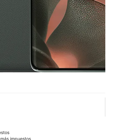
25
en T-Mobile
d Rd & Naperville Rd
lo está confirmado como disponible para comprar. Última
olumn of small thumbnails. Selecting a thumbnail will change the main 
estos
9 más impuestos