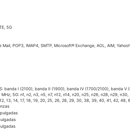
TE, 5G
e Mail, POP3, IMAP4, SMTP, Microsoft® Exchange, AOL, AIM, Yahoo!®
: banda I (2100), banda II (1900), banda IV (1700/2100), banda V
MHz; 5G: n1, n2, n3, n5, n7, n12, n14, n20, n25, n26, n28, n29, n30, n
 12, 13, 14, 17, 18, 19, 20, 25, 26, 28, 29, 30, 38, 39, 40, 41, 42, 48, 
onzas
 pulgadas
pulgadas
pulgadas