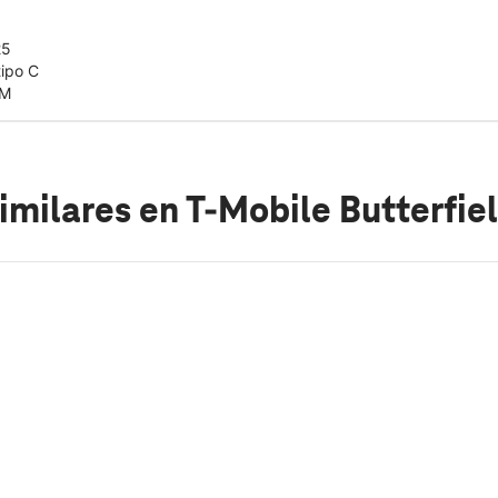
25
tipo C
IM
imilares
en T-Mobile Butterfie