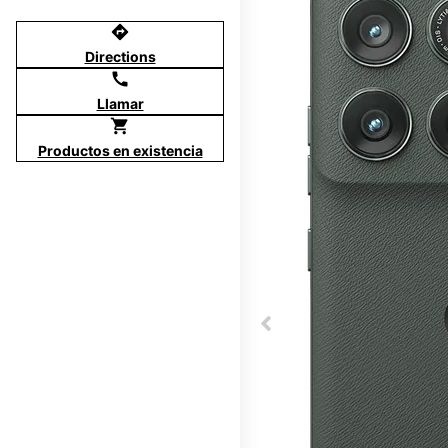
directions
Directions
call
Llamar
shopping_cart
Productos en existencia