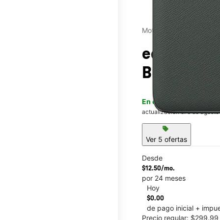
Motorola
edge - 20
Butterfiel
En existencia
Este artícu
actualización el 6 de agosto
sell
Ver 5 ofertas
Desde
$12.50/mo.
por 24 meses
Hoy
This carousel contains a c
$0.00
de pago inicial + impu
Precio regular: $299.9