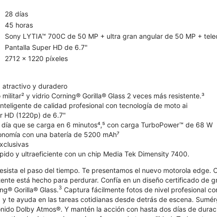
28 días
45 horas
Sony LYTIA™ 700C de 50 MP + ultra gran angular de 50 MP + teleo
Pantalla Super HD de 6.7"
2712 x 1220 píxeles
atractivo y duradero
militar² y vidrio Corning® Gorilla® Glass 2 veces más resistente.³
nteligente de calidad profesional con tecnología de moto ai
er HD (1220p) de 6.7"
l día que se carga en 6 minutos⁴,⁵ con carga TurboPower™ de 68 W
tonomía con una batería de 5200 mAh⁷
xclusivas
pido y ultraeficiente con un chip Media Tek Dimensity 7400.
esista el paso del tiempo. Te presentamos el nuevo motorola edge.
tente está hecho para perdurar. Confía en un diseño certificado de gr
3
ing® Gorilla® Glass.
Captura fácilmente fotos de nivel profesional 
 y te ayuda en las tareas cotidianas desde detrás de escena. Sumér
nido Dolby Atmos®. Y mantén la acción con hasta dos días de duraci