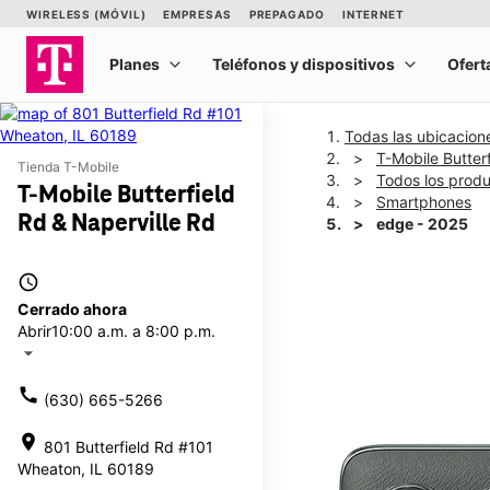
Todas las ubicacion
T-Mobile Butter
Tienda T-Mobile
Todos los prod
T-Mobile Butterfield
Smartphones
Rd & Naperville Rd
edge - 2025
access_time
This carousel shows one la
Cerrado ahora
Abrir
10:00 a.m. a 8:00 p.m.
arrow_drop_down
call
(630) 665-5266
location_on
801 Butterfield Rd #101
Wheaton, IL 60189