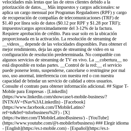
velocidades más lentas que las de otros clientes debido a la
priorización de datos.__ Más impuestos y cargos adicionales: se
aplica un cargo mensual por Programas Reguladores (RPF) y cargo
de recuperación de compañías de telecomunicaciones (TRF) de
$1.40 por línea solo de datos ($0.12 por RPF y $1.28 por TRF);
impuestos/cargos aproximadamente del 3-12% de la factura.
Requiere aprobación de crédito. Para usar solo en la ubicación
proporcionada en la activación. La resolución de streaming de
__videos__ depende de las velocidades disponibles. Para obtener el
mejor rendimiento, deja las apps de streaming de video en su
configuración de resolución predeterminada. No compatible con
algunos servicios de streaming de TV en vivo. La __cobertura__ no
está disponible en todas partes. __Control de la red:__ el servicio
puede ponerse lento, suspenderse, cancelarse o restringirse por mal
uso, uso anormal, interferencia con nuestra red o con nuestra
capacidad de brindar un servicio de calidad a otros usuarios.
Consulte el contrato para obtener información adicional. ## Sigue T-
Mobile para Empresas - [LinkedIn]
(https://www.linkedin.com/showcase/t-mobile-business/?
INTNAV=fNav%3ALinkedIn) - [Facebook]
(https://www.facebook.com/TMobileLatino?
ref=ts&fref=tsforbusiness%2F) - [X]
(https://twitter.com/TMobileLatinoBusiness/) - [YouTube]
(https://www.youtube.com/@t-mobileforbusiness) ### Elegir idioma
- [English](https://es.t-mobile.com) - [Español](https://es.t-