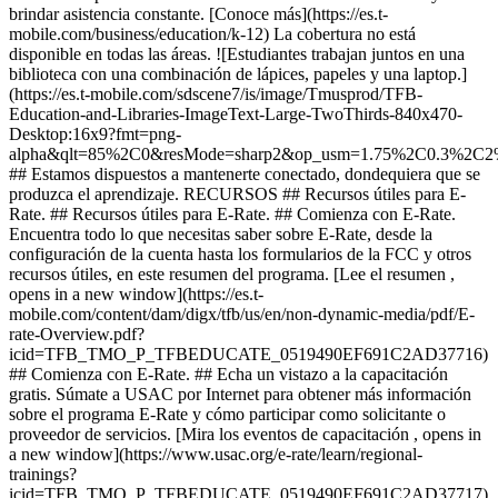
brindar asistencia constante. [Conoce más](https://es.t-
mobile.com/business/education/k-12) La cobertura no está
disponible en todas las áreas. ![Estudiantes trabajan juntos en una
biblioteca con una combinación de lápices, papeles y una laptop.]
(https://es.t-mobile.com/sdscene7/is/image/Tmusprod/TFB-
Education-and-Libraries-ImageText-Large-TwoThirds-840x470-
Desktop:16x9?fmt=png-
alpha&qlt=85%2C0&resMode=sharp2&op_usm=1.75%2C0.3%2C2
## Estamos dispuestos a mantenerte conectado, dondequiera que se
produzca el aprendizaje. RECURSOS ## Recursos útiles para E-
Rate. ## Recursos útiles para E-Rate. ## Comienza con E-Rate.
Encuentra todo lo que necesitas saber sobre E-Rate, desde la
configuración de la cuenta hasta los formularios de la FCC y otros
recursos útiles, en este resumen del programa. [Lee el resumen ,
opens in a new window](https://es.t-
mobile.com/content/dam/digx/tfb/us/en/non-dynamic-media/pdf/E-
rate-Overview.pdf?
icid=TFB_TMO_P_TFBEDUCATE_0519490EF691C2AD37716)
## Comienza con E-Rate. ## Echa un vistazo a la capacitación
gratis. Súmate a USAC por Internet para obtener más información
sobre el programa E-Rate y cómo participar como solicitante o
proveedor de servicios. [Mira los eventos de capacitación , opens in
a new window](https://www.usac.org/e-rate/learn/regional-
trainings?
icid=TFB_TMO_P_TFBEDUCATE_0519490EF691C2AD37717)