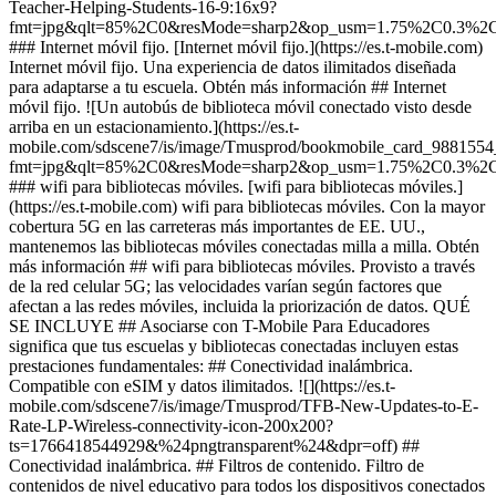
Teacher-Helping-Students-16-9:16x9?
fmt=jpg&qlt=85%2C0&resMode=sharp2&op_usm=1.75%2C0.3%2
### Internet móvil fijo. [Internet móvil fijo.](https://es.t-mobile.com)
Internet móvil fijo. Una experiencia de datos ilimitados diseñada
para adaptarse a tu escuela. Obtén más información ## Internet
móvil fijo. ![Un autobús de biblioteca móvil conectado visto desde
arriba en un estacionamiento.](https://es.t-
mobile.com/sdscene7/is/image/Tmusprod/bookmobile_card_988155
fmt=jpg&qlt=85%2C0&resMode=sharp2&op_usm=1.75%2C0.3%2
### wifi para bibliotecas móviles. [wifi para bibliotecas móviles.]
(https://es.t-mobile.com) wifi para bibliotecas móviles. Con la mayor
cobertura 5G en las carreteras más importantes de EE. UU.,
mantenemos las bibliotecas móviles conectadas milla a milla. Obtén
más información ## wifi para bibliotecas móviles. Provisto a través
de la red celular 5G; las velocidades varían según factores que
afectan a las redes móviles, incluida la priorización de datos. QUÉ
SE INCLUYE ## Asociarse con T-Mobile Para Educadores
significa que tus escuelas y bibliotecas conectadas incluyen estas
prestaciones fundamentales: ## Conectividad inalámbrica.
Compatible con eSIM y datos ilimitados. ![](https://es.t-
mobile.com/sdscene7/is/image/Tmusprod/TFB-New-Updates-to-E-
Rate-LP-Wireless-connectivity-icon-200x200?
ts=1766418544929&%24pngtransparent%24&dpr=off) ##
Conectividad inalámbrica. ## Filtros de contenido. Filtro de
contenidos de nivel educativo para todos los dispositivos conectados