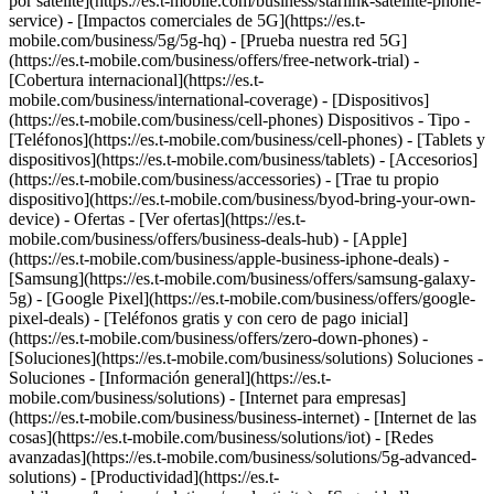
por satélite](https://es.t-mobile.com/business/starlink-satellite-phone-
service) - [Impactos comerciales de 5G](https://es.t-
mobile.com/business/5g/5g-hq) - [Prueba nuestra red 5G]
(https://es.t-mobile.com/business/offers/free-network-trial) -
[Cobertura internacional](https://es.t-
mobile.com/business/international-coverage) - [Dispositivos]
(https://es.t-mobile.com/business/cell-phones) Dispositivos - Tipo -
[Teléfonos](https://es.t-mobile.com/business/cell-phones) - [Tablets y
dispositivos](https://es.t-mobile.com/business/tablets) - [Accesorios]
(https://es.t-mobile.com/business/accessories) - [Trae tu propio
dispositivo](https://es.t-mobile.com/business/byod-bring-your-own-
device) - Ofertas - [Ver ofertas](https://es.t-
mobile.com/business/offers/business-deals-hub) - [Apple]
(https://es.t-mobile.com/business/apple-business-iphone-deals) -
[Samsung](https://es.t-mobile.com/business/offers/samsung-galaxy-
5g) - [Google Pixel](https://es.t-mobile.com/business/offers/google-
pixel-deals) - [Teléfonos gratis y con cero de pago inicial]
(https://es.t-mobile.com/business/offers/zero-down-phones) -
[Soluciones](https://es.t-mobile.com/business/solutions) Soluciones -
Soluciones - [Información general](https://es.t-
mobile.com/business/solutions) - [Internet para empresas]
(https://es.t-mobile.com/business/business-internet) - [Internet de las
cosas](https://es.t-mobile.com/business/solutions/iot) - [Redes
avanzadas](https://es.t-mobile.com/business/solutions/5g-advanced-
solutions) - [Productividad](https://es.t-