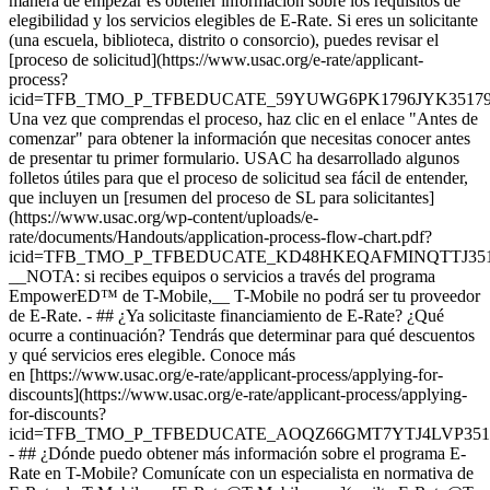
manera de empezar es obtener información sobre los requisitos de
elegibilidad y los servicios elegibles de E-Rate. Si eres un solicitante
(una escuela, biblioteca, distrito o consorcio), puedes revisar el
[proceso de solicitud](https://www.usac.org/e-rate/applicant-
process?
icid=TFB_TMO_P_TFBEDUCATE_59YUWG6PK1796JYK35179
Una vez que comprendas el proceso, haz clic en el enlace "Antes de
comenzar" para obtener la información que necesitas conocer antes
de presentar tu primer formulario. USAC ha desarrollado algunos
folletos útiles para que el proceso de solicitud sea fácil de entender,
que incluyen un [resumen del proceso de SL para solicitantes]
(https://www.usac.org/wp-content/uploads/e-
rate/documents/Handouts/application-process-flow-chart.pdf?
icid=TFB_TMO_P_TFBEDUCATE_KD48HKEQAFMINQTTJ351
__NOTA: si recibes equipos o servicios a través del programa
EmpowerED™ de T-Mobile,__ T-Mobile no podrá ser tu proveedor
de E-Rate. - ## ¿Ya solicitaste financiamiento de E-Rate? ¿Qué
ocurre a continuación? Tendrás que determinar para qué descuentos
y qué servicios eres elegible. Conoce más
en [https://www.usac.org/e-rate/applicant-process/applying-for-
discounts](https://www.usac.org/e-rate/applicant-process/applying-
for-discounts?
icid=TFB_TMO_P_TFBEDUCATE_AOQZ66GMT7YTJ4LVP3518
- ## ¿Dónde puedo obtener más información sobre el programa E-
Rate en T-Mobile? Comunícate con un especialista en normativa de