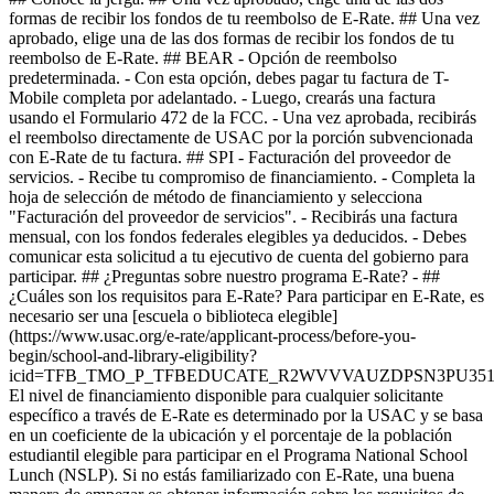
formas de recibir los fondos de tu reembolso de E-Rate. ## Una vez
aprobado, elige una de las dos formas de recibir los fondos de tu
reembolso de E-Rate. ## BEAR - Opción de reembolso
predeterminada. - Con esta opción, debes pagar tu factura de T-
Mobile completa por adelantado.
- Luego, crearás una factura
usando el Formulario 472 de la FCC.
- Una vez aprobada, recibirás
el reembolso directamente de USAC por la porción subvencionada
con E-Rate de tu factura. ## SPI - Facturación del proveedor de
servicios. - Recibe tu compromiso de financiamiento.
- Completa la
hoja de selección de método de financiamiento y selecciona
"Facturación del proveedor de servicios".
- Recibirás una factura
mensual, con los fondos federales elegibles ya deducidos.
- Debes
comunicar esta solicitud a tu ejecutivo de cuenta del gobierno para
participar. ## ¿Preguntas sobre nuestro programa E-Rate? - ##
¿Cuáles son los requisitos para E-Rate? Para participar en E-Rate, es
necesario ser una [escuela o biblioteca elegible]
(https://www.usac.org/e-rate/applicant-process/before-you-
begin/school-and-library-eligibility?
icid=TFB_TMO_P_TFBEDUCATE_R2WVVVAUZDPSN3PU3517
El nivel de financiamiento disponible para cualquier solicitante
específico a través de E-Rate es determinado por la USAC y se basa
en un coeficiente de la ubicación y el porcentaje de la población
estudiantil elegible para participar en el Programa National School
Lunch (NSLP). Si no estás familiarizado con E-Rate, una buena