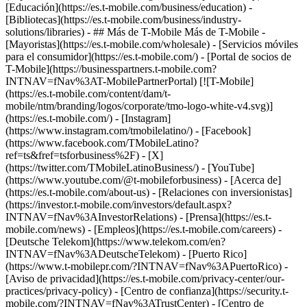
[Educación](https://es.t-mobile.com/business/education) -
[Bibliotecas](https://es.t-mobile.com/business/industry-
solutions/libraries) - ## Más de T-Mobile Más de T-Mobile -
[Mayoristas](https://es.t-mobile.com/wholesale) - [Servicios móviles
para el consumidor](https://es.t-mobile.com/) - [Portal de socios de
T-Mobile](https://businesspartners.t-mobile.com?
INTNAV=fNav%3AT-MobilePartnerPortal) [![T-Mobile]
(https://es.t-mobile.com/content/dam/t-
mobile/ntm/branding/logos/corporate/tmo-logo-white-v4.svg)]
(https://es.t-mobile.com/) - [Instagram]
(https://www.instagram.com/tmobilelatino/) - [Facebook]
(https://www.facebook.com/TMobileLatino?
ref=ts&fref=tsforbusiness%2F) - [X]
(https://twitter.com/TMobileLatinoBusiness/) - [YouTube]
(https://www.youtube.com/@t-mobileforbusiness)
- [Acerca de]
(https://es.t-mobile.com/about-us) - [Relaciones con inversionistas]
(https://investor.t-mobile.com/investors/default.aspx?
INTNAV=fNav%3AInvestorRelations) - [Prensa](https://es.t-
mobile.com/news) - [Empleos](https://es.t-mobile.com/careers) -
[Deutsche Telekom](https://www.telekom.com/en?
INTNAV=fNav%3ADeutscheTelekom) - [Puerto Rico]
(https://www.t-mobilepr.com/?INTNAV=fNav%3APuertoRico)
-
[Aviso de privacidad](https://es.t-mobile.com/privacy-center/our-
practices/privacy-policy) - [Centro de confianza](https://security.t-
mobile.com/?INTNAV=fNav%3ATrustCenter) - [Centro de