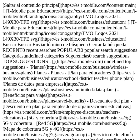
[Saltar al contenido principal](https://es.t-mobile.com#content-main)
[![T-Mobile para Educadores](https://es.t-mobile.com/content/dam/t-
mobile/ntm/branding/icons/iconography/TMO-Logos-2021-
149X30-TFE.svg)](https://es.t-mobile.com/business/education) [![T-
Mobile para Educadores](https://es.t-mobile.com/content/dam/t-
mobile/ntm/branding/icons/iconography/TMO-Logos-2021-
149X30-TFE.svg)](https://es.t-mobile.com/business/education)
Buscar Buscar Enviar término de búsqueda Cerrar la búsqueda
RECENT0 recent searches POPULAR0 popular search suggestions
Categoríasundefined categories Sugerencias0 search suggestions
TOP SUGGESTIONS - [](https://es.t-mobile.com) undefined top
suggestions - [Planes](https://es.t-mobile.com/business/wireless-
business-plans) Planes - Planes - [Plan para educadores](https://es.t-
mobile.com/business/education/school-district-teacher-phone-plan) -
[Planes de datos para empresas](https://es.t-
mobile.com/business/plans/business-unlimited-data-plans) -
[Beneficios para viajes](https://es.t-
mobile.com/business/plans/travel-benefits) - Descuentos del plan -
[Descuento en plan para empleado de organizaciones educativas]
(https://es.t-mobile.com/offers/employee-discounts/teachers-
educators) - [5G y cobertura](https://es.t-mobile.com/business/5g)
5G y cobertura - [Red 5G](https://es.t-mobile.com/business/5g) -
[Mapa de cobertura 5G y 4G](https://es.t-
mobile.com/business/5g/5g-coverage-map) - [Servicio de telefonía