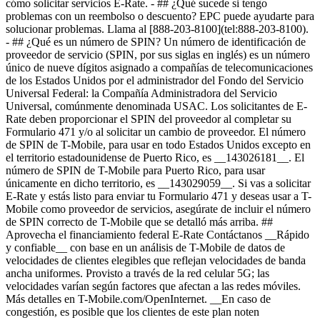
cómo solicitar servicios E-Rate. - ## ¿Qué sucede si tengo
problemas con un reembolso o descuento? EPC puede ayudarte para
solucionar problemas. Llama al [888-203-8100](tel:888-203-8100).
- ## ¿Qué es un número de SPIN? Un número de identificación de
proveedor de servicio (SPIN, por sus siglas en inglés) es un número
único de nueve dígitos asignado a compañías de telecomunicaciones
de los Estados Unidos por el administrador del Fondo del Servicio
Universal Federal: la Compañía Administradora del Servicio
Universal, comúnmente denominada USAC. Los solicitantes de E-
Rate deben proporcionar el SPIN del proveedor al completar su
Formulario 471 y/o al solicitar un cambio de proveedor. El número
de SPIN de T-Mobile, para usar en todo Estados Unidos excepto en
el territorio estadounidense de Puerto Rico, es __143026181__. El
número de SPIN de T-Mobile para Puerto Rico, para usar
únicamente en dicho territorio, es __143029059__. Si vas a solicitar
E-Rate y estás listo para enviar tu Formulario 471 y deseas usar a T-
Mobile como proveedor de servicios, asegúrate de incluir el número
de SPIN correcto de T-Mobile que se detalló más arriba. ##
Aprovecha el financiamiento federal E-Rate Contáctanos __Rápido
y confiable__ con base en un análisis de T-Mobile de datos de
velocidades de clientes elegibles que reflejan velocidades de banda
ancha uniformes. Provisto a través de la red celular 5G; las
velocidades varían según factores que afectan a las redes móviles.
Más detalles en T-Mobile.com/OpenInternet. __En caso de
congestión, es posible que los clientes de este plan noten