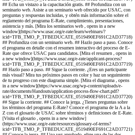
## Echa un vistazo a la capacitación gratis. ## Profundiza con un
seminario web. Asiste a un seminario web ofrecido por USAC, con
preguntas y respuestas incluidas, y obtén más información sobre el
reglamento del programa E-Rate, cumplimiento, presentaciones,
asistencia y más. [Mira los seminarios web , opens in a new
window](https://www.usac.org/e-rate/learn/webinars/?
icid=TFB_TMO_P_TFBEDUCATE_0519490EF691C2AD37718)
## Profundiza con un seminario web. ## Hazlo paso a paso. Conoce
el programa en detalle con el resumen interactivo del proceso de E-
Rate que ofrece USAC para candidatos. [Mira el resumen , opens in
a new window](https://www.usac.org/e-rate/applicant-process?
icid=TFB_TMO_P_TFBEDUCATE_0519490EF691C2AD37719)
## Hazlo paso a paso. ## Sigue la corriente. ¿Eres un participante
más visual? Mira tus próximos pasos en color y haz un seguimiento
de tu progreso con este diagrama simple. [Mira el diagrama , opens
in a new window](https://www.usac.org/wp-content/uploads/e-
rate/documents/Handouts/application-process-flow-chart.pdf?
icid=TFB_TMO_P_TFBEDUCATE_0519490EF691C2AD37720)
## Sigue la corriente. ## Conoce la jerga. ¿Tienes preguntas sobre
los términos del programa E-Rate? Conoce el programa de la A a la
Z con el glosario de USAC sobre términos y definiciones de E-Rate.
[Visita el glosario , opens in a new window]
(https://www.usac.org/e-rate/resources/glossary-of-terms?
icid=TFB_TMO_P_TFBEDUCATE_0519490EF691C2AD37721)
## Conoce la jerga. ## Una vez aprobado, elige una de las dos