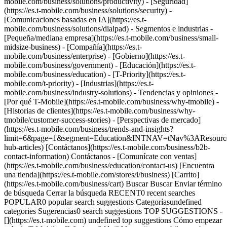
mobile.com/business/solutions/productivity) - [Seguridad]
(https://es.t-mobile.com/business/solutions/security) -
[Comunicaciones basadas en IA](https://es.t-
mobile.com/business/solutions/dialpad) - Segmentos e industrias -
[Pequeña/mediana empresa](https://es.t-mobile.com/business/small-
midsize-business) - [Compañía](https://es.t-
mobile.com/business/enterprise) - [Gobierno](https://es.t-
mobile.com/business/government) - [Educación](https://es.t-
mobile.com/business/education) - [T-Priority](https://es.t-
mobile.com/t-priority) - [Industrias](https://es.t-
mobile.com/business/industry-solutions) - Tendencias y opiniones -
[Por qué T-Mobile](https://es.t-mobile.com/business/why-tmobile) -
[Historias de clientes](https://es.t-mobile.com/business/why-
tmobile/customer-success-stories) - [Perspectivas de mercado]
(https://es.t-mobile.com/business/trends-and-insights?
limit=6&page=1&segment=Education&INTNAV=tNav%3AResources
hub-articles) [Contáctanos](https://es.t-mobile.com/business/b2b-
contact-information) Contáctanos - [Comunícate con ventas]
(https://es.t-mobile.com/business/education/contact-us) [Encuentra
una tienda](https://es.t-mobile.com/stores/i/business) [Carrito]
(https://es.t-mobile.com/business/cart) Buscar Buscar Enviar término
de búsqueda Cerrar la búsqueda RECENT0 recent searches
POPULAR0 popular search suggestions Categoríasundefined
categories Sugerencias0 search suggestions TOP SUGGESTIONS -
[](https://es.t-mobile.com) undefined top suggestions Cómo empezar