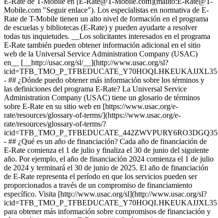
E-Rate de T-Mobile en [E-Rate@T-Mobile.com](mailto:E-Rate@T-
Mobile.com "Seguir enlace"). Los especialistas en normativa de E-
Rate de T-Mobile tienen un alto nivel de formación en el programa
de escuelas y bibliotecas (E-Rate) y pueden ayudarte a resolver
todas tus inquietudes. __Los solicitantes interesados en el programa
E-Rate también pueden obtener información adicional en el sitio
web de la Universal Service Administration Company (USAC)
en__ [__http://usac.org/sl/__](http://www.usac.org/sl?
icid=TFB_TMO_P_TFBEDUCATE_Y70HOQLHKEUKAJJXL351
- ## ¿Dónde puedo obtener más información sobre los términos y
las definiciones del programa E-Rate? La Universal Service
Administration Company (USAC) tiene un glosario de términos
sobre E-Rate en su sitio web en [https://www.usac.org/e-
rate/resources/glossary-of-terms/](https://www.usac.org/e-
rate/resources/glossary-of-terms/?
icid=TFB_TMO_P_TFBEDUCATE_442ZWVPURY6RO3DGQ351
- ## ¿Qué es un año de financiación? Cada año de financiación de
E-Rate comienza el 1 de julio y finaliza el 30 de junio del siguiente
año. Por ejemplo, el año de financiación 2024 comienza el 1 de julio
de 2024 y terminará el 30 de junio de 2025. El año de financiación
de E-Rate representa el período en que los servicios pueden ser
proporcionados a través de un compromiso de financiamiento
específico. Visita [http://www.usac.org/sl](http://www.usac.org/sl?
icid=TFB_TMO_P_TFBEDUCATE_Y70HOQLHKEUKAJJXL351
para obtener más información sobre compromisos de financiación y