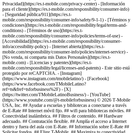
Privacidad](https://es.t-mobile.com/privacy-center) - [Información
para el cliente](https://es.t-mobile.com/responsibility/consumer-info)
- [Seguridad pública/911](https://es.t-
mobile.com/responsibility/consumer-info/safety/9-1-1) - [Términos y
condiciones](https://es.t-mobile.com/responsibility/legal/terms-and-
conditions) - [Términos de uso](https://es.t-
mobile.com/responsibility/consumer-info/policies/terms-of-use) -
[Accesibilidad](https://es.t-mobile.com/responsibility/consumer-
info/accessibility-policy) - [Internet abierta](https://es.t-
mobile.com/responsibility/consumer-info/policies/internet-service) -
[No venda, ni comparta mis Datos Personales](https://es.t-
mobile.com) - [Licencias y patentes](https://es.t-
mobile.com/responsibility/legal/licenses-and-patents) - Este sitio está
protegido por reCAPTCHA.
- [Instagram]
(https://www.instagram.com/tmobilelatino/) - [Facebook]
(https://www.facebook.com/TMobileLatino?
ref=ts&fref=tsforbusiness%2F) - [X]
(https://twitter.com/TMobileLatinoBusiness/) - [YouTube]
(https://www.youtube.com/@t-mobileforbusiness) © 2026 T‑Mobile
USA, Inc. ## Ayudar a escuelas y bibliotecas a conectarse a través
de E-Rate ## Internet móvil fijo. ## wifi para bibliotecas móviles. ##
Conectividad inalámbrica. ## Filtros de contenido. ## Hardware
adecuado. ## Contratación flexible. ## Amplía el acceso a Internet
dentro y fuera del aula con E-Rate. ## Información sobre E-Rate ##
Solicitar fondos. ## Elige T-Mobile. ## Maximiza tu conectividad.