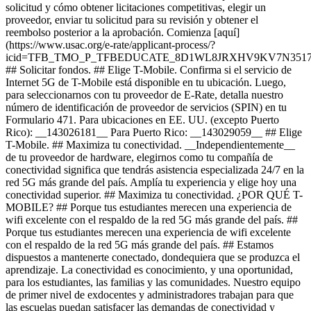
solicitud y cómo obtener licitaciones competitivas, elegir un
proveedor, enviar tu solicitud para su revisión y obtener el
reembolso posterior a la aprobación. Comienza [aquí]
(https://www.usac.org/e-rate/applicant-process/?
icid=TFB_TMO_P_TFBEDUCATE_8D1WL8JRXHV9KV7N3517
## Solicitar fondos. ## Elige T-Mobile. Confirma si el servicio de
Internet 5G de T-Mobile está disponible en tu ubicación. Luego,
para seleccionarnos con tu proveedor de E-Rate, detalla nuestro
número de identificación de proveedor de servicios (SPIN) en tu
Formulario 471. Para ubicaciones en EE. UU. (excepto Puerto
Rico): __143026181__ Para Puerto Rico: __143029059__ ## Elige
T-Mobile. ## Maximiza tu conectividad. __Independientemente__
de tu proveedor de hardware, elegirnos como tu compañía de
conectividad significa que tendrás asistencia especializada 24/7 en la
red 5G más grande del país. Amplía tu experiencia y elige hoy una
conectividad superior. ## Maximiza tu conectividad. ¿POR QUÉ T-
MOBILE? ## Porque tus estudiantes merecen una experiencia de
wifi excelente con el respaldo de la red 5G más grande del país. ##
Porque tus estudiantes merecen una experiencia de wifi excelente
con el respaldo de la red 5G más grande del país. ## Estamos
dispuestos a mantenerte conectado, dondequiera que se produzca el
aprendizaje. La conectividad es conocimiento, y una oportunidad,
para los estudiantes, las familias y las comunidades. Nuestro equipo
de primer nivel de exdocentes y administradores trabajan para que
las escuelas puedan satisfacer las demandas de conectividad y