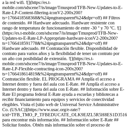
a la red wifi. ![](https://es.t-
mobile.com/sdscene7/is/image/Tmusprod/TFB-New-Updates-to-E-
Rate-LP-Content-filtering-iconV2-200x200?
ts=1766418568368&%24pngtransparent%24&dpr=off) ## Filtros
de contenido. ## Hardware adecuado. Hardware resistente con
rango de temperatura de funcionamiento de entre -30 ° y 70 °C. ![]
(https://es.t-mobile.com/sdscene7/is/image/Tmusprod/TFB-New-
Updates-to-E-Rate-LP-Appropriate-hardware-iconV2-200x200?
ts=1766418591778&%24pngtransparent%24&dpr=off) ##
Hardware adecuado. ## Contratación flexible. Disponibilidad de
contrato para varios años y la flexibilidad de tener un contrato por
un año con posibilidad de extensión. ![](https://es.t-
mobile.com/sdscene7/is/image/Tmusprod/TFB-New-Updates-to-E-
Rate-LP-Flexible-contracting-icon-200x200?
ts=1766418614819&%24pngtransparent%24&dpr=off) ##
Contratación flexible. EL PROGRAMA ## Amplía el acceso a
Internet dentro y fuera del aula con E-Rate. ## Amplía el acceso a
Internet dentro y fuera del aula con E-Rate. ## Información sobre E-
Rate El programa federal E-Rate ayuda a escuelas y bibliotecas a
recibir financiamiento para equipos y servicios de conectividad
elegibles. Visita el [sitio web de Universal Service Administrative
Co. (USAC)](https://www.usac.org/e-rate/?
icid=TFB_TMO_P_TFBEDUCATE_OLK9EJZL5R5H8ES1D3516
para encontrar más información. ## Información sobre E-Rate ##
Solicitar fondos. Obtén más información sobre el proceso de