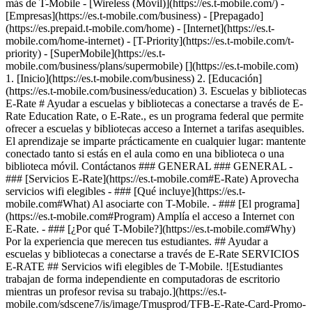
más de T-Mobile - [Wireless (Móvil)](https://es.t-mobile.com/) -
[Empresas](https://es.t-mobile.com/business) - [Prepagado]
(https://es.prepaid.t-mobile.com/home) - [Internet](https://es.t-
mobile.com/home-internet) - [T-Priority](https://es.t-mobile.com/t-
priority) - [SuperMobile](https://es.t-
mobile.com/business/plans/supermobile)
[](https://es.t-mobile.com)
1. [Inicio](https://es.t-mobile.com/business) 2. [Educación]
(https://es.t-mobile.com/business/education) 3. Escuelas y bibliotecas
E-Rate # Ayudar a escuelas y bibliotecas a conectarse a través de E-
Rate Education Rate, o E-Rate., es un programa federal que permite
ofrecer a escuelas y bibliotecas acceso a Internet a tarifas asequibles.
El aprendizaje se imparte prácticamente en cualquier lugar: mantente
conectado tanto si estás en el aula como en una biblioteca o una
biblioteca móvil. Contáctanos ### GENERAL ### GENERAL -
### [Servicios E-Rate](https://es.t-mobile.com#E-Rate) Aprovecha
servicios wifi elegibles - ### [Qué incluye](https://es.t-
mobile.com#What) Al asociarte con T-Mobile. - ### [El programa]
(https://es.t-mobile.com#Program) Amplía el acceso a Internet con
E-Rate. - ### [¿Por qué T-Mobile?](https://es.t-mobile.com#Why)
Por la experiencia que merecen tus estudiantes. ## Ayudar a
escuelas y bibliotecas a conectarse a través de E-Rate SERVICIOS
E-RATE ## Servicios wifi elegibles de T-Mobile. ![Estudiantes
trabajan de forma independiente en computadoras de escritorio
mientras un profesor revisa su trabajo.](https://es.t-
mobile.com/sdscene7/is/image/Tmusprod/TFB-E-Rate-Card-Promo-