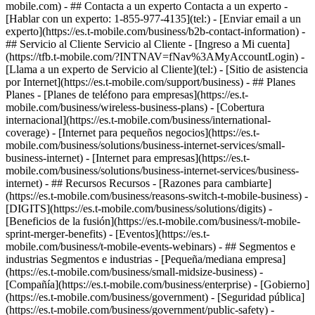
mobile.com)
- ## Contacta a un experto Contacta a un experto -
[Hablar con un experto: 1-855-977-4135](tel:) - [Enviar email a un
experto](https://es.t-mobile.com/business/b2b-contact-information) -
## Servicio al Cliente Servicio al Cliente - [Ingreso a Mi cuenta]
(https://tfb.t-mobile.com/?INTNAV=fNav%3AMyAccountLogin) -
[Llama a un experto de Servicio al Cliente](tel:) - [Sitio de asistencia
por Internet](https://es.t-mobile.com/support/business) - ## Planes
Planes - [Planes de teléfono para empresas](https://es.t-
mobile.com/business/wireless-business-plans) - [Cobertura
internacional](https://es.t-mobile.com/business/international-
coverage) - [Internet para pequeños negocios](https://es.t-
mobile.com/business/solutions/business-internet-services/small-
business-internet) - [Internet para empresas](https://es.t-
mobile.com/business/solutions/business-internet-services/business-
internet) - ## Recursos Recursos - [Razones para cambiarte]
(https://es.t-mobile.com/business/reasons-switch-t-mobile-business) -
[DIGITS](https://es.t-mobile.com/business/solutions/digits) -
[Beneficios de la fusión](https://es.t-mobile.com/business/t-mobile-
sprint-merger-benefits) - [Eventos](https://es.t-
mobile.com/business/t-mobile-events-webinars) - ## Segmentos e
industrias Segmentos e industrias - [Pequeña/mediana empresa]
(https://es.t-mobile.com/business/small-midsize-business) -
[Compañía](https://es.t-mobile.com/business/enterprise) - [Gobierno]
(https://es.t-mobile.com/business/government) - [Seguridad pública]
(https://es.t-mobile.com/business/government/public-safety) -