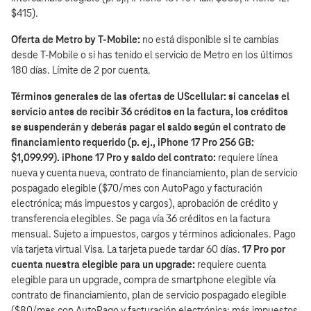
$415).
Oferta de Metro by T‑Mobile:
no está disponible si te cambias
desde T‑Mobile o si has tenido el servicio de Metro en los últimos
180 días. Límite de 2 por cuenta.
Términos generales de las ofertas de UScellular: si cancelas el
servicio antes de recibir 36 créditos en la factura, los créditos
se suspenderán y deberás pagar el saldo según el contrato de
financiamiento requerido (p. ej., iPhone 17 Pro 256 GB:
$1,099.99). iPhone 17 Pro y saldo del contrato:
requiere línea
nueva y cuenta nueva, contrato de financiamiento, plan de servicio
pospagado elegible ($70/mes con AutoPago y facturación
electrónica; más impuestos y cargos), aprobación de crédito y
transferencia elegibles. Se paga vía 36 créditos en la factura
mensual. Sujeto a impuestos, cargos y términos adicionales. Pago
vía tarjeta virtual Visa. La tarjeta puede tardar 60 días.
17 Pro por
cuenta nuestra elegible para un upgrade:
requiere cuenta
elegible para un upgrade, compra de smartphone elegible vía
contrato de financiamiento, plan de servicio pospagado elegible
($80/mes con AutoPago y facturación electrónica; más impuestos