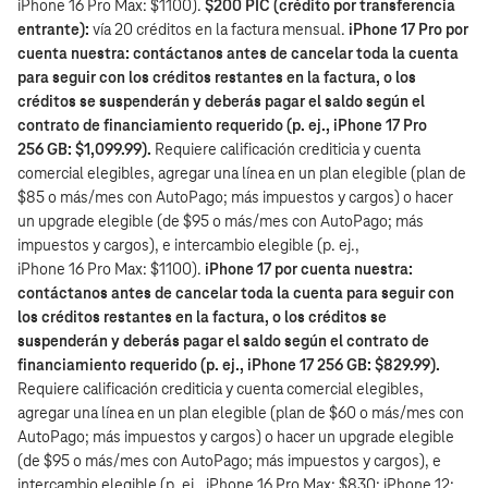
iPhone 16 Pro Max: $1100).
$200 PIC (crédito por transferencia
entrante):
vía 20 créditos en la factura mensual.
iPhone 17 Pro por
cuenta nuestra: contáctanos antes de cancelar toda la cuenta
para seguir con los créditos restantes en la factura, o los
créditos se suspenderán y deberás pagar el saldo según el
contrato de financiamiento requerido (p. ej., iPhone 17 Pro
256 GB: $1,099.99).
Requiere calificación crediticia y cuenta
comercial elegibles, agregar una línea en un plan elegible (plan de
$85 o más/mes con AutoPago; más impuestos y cargos) o hacer
un upgrade elegible (de $95 o más/mes con AutoPago; más
impuestos y cargos), e intercambio elegible (p. ej.,
iPhone 16 Pro Max: $1100).
iPhone 17 por cuenta nuestra:
contáctanos antes de cancelar toda la cuenta para seguir con
los créditos restantes en la factura, o los créditos se
suspenderán y deberás pagar el saldo según el contrato de
financiamiento requerido (p. ej., iPhone 17 256 GB: $829.99).
Requiere calificación crediticia y cuenta comercial elegibles,
agregar una línea en un plan elegible (plan de $60 o más/mes con
AutoPago; más impuestos y cargos) o hacer un upgrade elegible
(de $95 o más/mes con AutoPago; más impuestos y cargos), e
intercambio elegible (p. ej., iPhone 16 Pro Max: $830; iPhone 12: