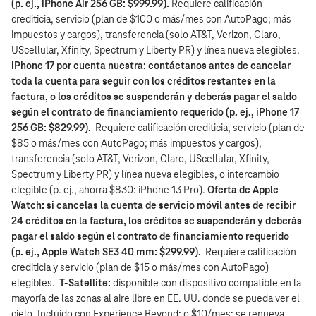
(p. ej., iPhone Air 256 GB: $999.99).
Requiere calificación
crediticia, servicio (plan de $100 o más/mes con AutoPago; más
impuestos y cargos), transferencia (solo AT&T, Verizon, Claro,
UScellular, Xfinity, Spectrum y Liberty PR) y línea nueva elegibles.
iPhone 17 por cuenta nuestra: contáctanos antes de cancelar
toda la cuenta para seguir con los créditos restantes en la
factura, o los créditos se suspenderán y deberás pagar el saldo
según el contrato de financiamiento requerido (p. ej., iPhone 17
256 GB: $829.99).
Requiere calificación crediticia, servicio (plan de
$85 o más/mes con AutoPago; más impuestos y cargos),
transferencia (solo AT&T, Verizon, Claro, UScellular, Xfinity,
Spectrum y Liberty PR) y línea nueva elegibles, o intercambio
elegible (p. ej., ahorra $830: iPhone 13 Pro).
Oferta de Apple
Watch: si cancelas la cuenta de servicio móvil antes de recibir
24 créditos en la factura, los créditos se suspenderán y deberás
pagar el saldo según el contrato de financiamiento requerido
(p. ej., Apple Watch SE3 40 mm: $299.99).
Requiere calificación
crediticia y servicio (plan de $15 o más/mes con AutoPago)
elegibles.
T-Satellite:
disponible con dispositivo compatible en la
mayoría de las zonas al aire libre en EE. UU. donde se pueda ver el
cielo. Incluido con Experience Beyond; o $10/mes; se renueva