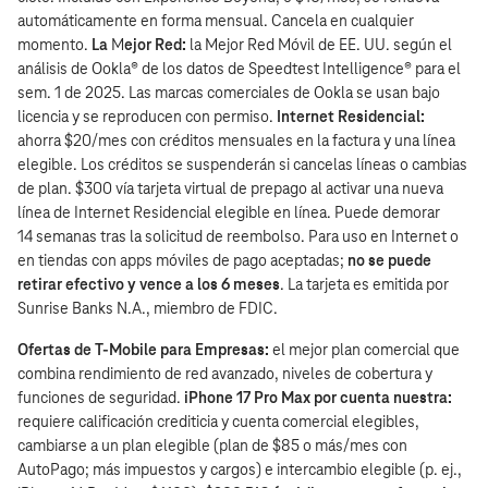
automáticamente en forma mensual. Cancela en cualquier
momento.
La
M
ejor Red:
la Mejor Red Móvil de EE. UU. según el
análisis de Ookla® de los datos de Speedtest Intelligence® para el
sem. 1 de 2025. Las marcas comerciales de Ookla se usan bajo
licencia y se reproducen con permiso.
Internet Residencial:
ahorra $20/mes con créditos mensuales en la factura y una línea
elegible. Los créditos se suspenderán si cancelas líneas o cambias
de plan. $300 vía tarjeta virtual de prepago al activar una nueva
línea de Internet Residencial elegible en línea. Puede demorar
14 semanas tras la solicitud de reembolso. Para uso en Internet o
en tiendas con apps móviles de pago aceptadas;
no se puede
retirar efectivo y vence a los 6 meses
. La tarjeta es emitida por
Sunrise Banks N.A., miembro de FDIC.
Ofertas de T‑Mobile para Empresas:
el mejor plan comercial que
combina rendimiento de red avanzado, niveles de cobertura y
funciones de seguridad.
iPhone 17 Pro Max por cuenta nuestra:
requiere calificación crediticia y cuenta comercial elegibles,
cambiarse a un plan elegible (plan de $85 o más/mes con
AutoPago; más impuestos y cargos) e intercambio elegible (p. ej.,