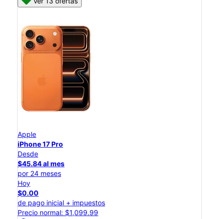
Ver 13 ofertas
Apple
iPhone 17 Pro
Desde
$45.84 al mes
por 24 meses
Hoy
$0.00
de pago inicial + impuestos
Precio normal: $1,099.99