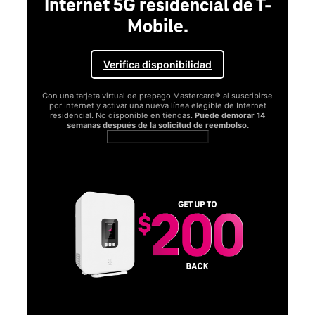
Internet 5G residencial de T-
Mobile.
Verifica disponibilidad
Con una tarjeta virtual de prepago Mastercard® al suscribirse
por Internet y activar una nueva línea elegible de Internet
residencial. No disponible en tiendas.
Puede demorar 14
semanas después de la solicitud de reembolso.
Ver términos completos
SA
D
S
Obt
fun
O