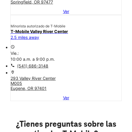
Springfield, OR 97477
Ver
Minorista autorizado de T-Mobile
T-Mobile Valley River Center
2.5 miles away
access_time
Vie.:
10:00 a.m. a 9:00 p.m.
call
(541) 686-3148
location_on
293 Valley River Center
M005
Eugene, OR 97401
Ver
¿Tienes preguntas sobre las