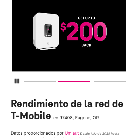
SA
D
S
Obt
fun
O
Detener carrusel
Rendimiento de la red de
T-Mobile
en
97408
, Eugene, OR
Datos proporcionados por
Umlaut
Desde julio de 2025 hasta