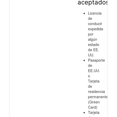
aceptados
Licencia
de
conducir
expedida
por
algún
estado
de EE.
UU.
Pasaporte
de
EE.UU.
o
Tarjeta
de
residencia
permanente
(Green
Card)
Tarjeta