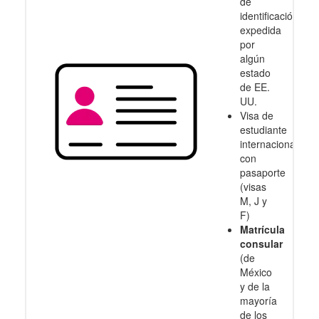
de
identificación
expedida
por
algún
estado
de EE.
UU.
Visa de
estudiante
internacional
con
pasaporte
(visas
M, J y
F)
Matrícula
consular
(de
México
y de la
mayoría
de los