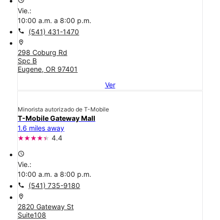
Vie.:
10:00 a.m. a 8:00 p.m.
call
(541) 431-1470
location_on
298 Coburg Rd
Spc B
Eugene, OR 97401
Ver
Minorista autorizado de T-Mobile
T-Mobile Gateway Mall
1.6 miles away
4.4
access_time
Vie.:
10:00 a.m. a 8:00 p.m.
call
(541) 735-9180
location_on
2820 Gateway St
Suite108