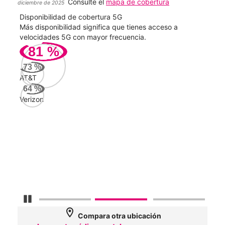
Consulte el
mapa de cobertura
diciembre de 2025
Disponibilidad de cobertura 5G
Velo
ad
Más disponibilidad significa que tienes acceso a
Mayo
le.
velocidades 5G con mayor frecuencia.
vide
81
%
339
73
%
Mbp
AT&T
64
%
Verizon
Veri
54
Mbp
AT&
17
Mbp
Detener carrusel
location_on
Compara otra ubicación