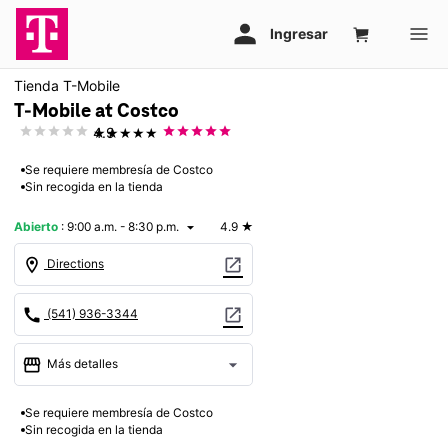
Tienda T-Mobile
T-Mobile at Costco
★★★★★
4.9
Se requiere membresía de Costco
Sin recogida en la tienda
Abierto
:
9:00 a.m. - 8:30 p.m.
4.9
★
arrow_drop_down
location_on
open_in_new
Directions
call
open_in_new
(541) 936-3344
storefront
arrow_drop_down
Más detalles
Abrir
access_time
Se requiere membresía de Costco
Vie.:
9:00 a.m. a 8:30 p.m.
Sin recogida en la tienda