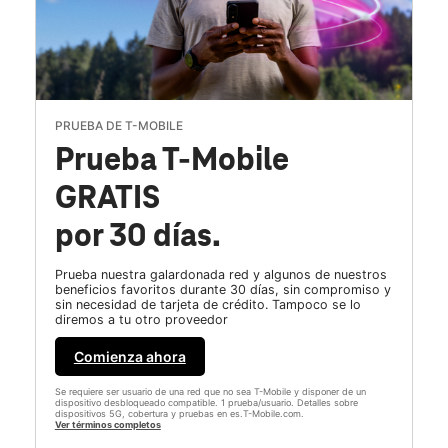
PRUEBA DE T-MOBILE
Prueba T-Mobile
GRATIS
por 30 días.
Prueba nuestra galardonada red y algunos de nuestros
beneficios favoritos durante 30 días, sin compromiso y
sin necesidad de tarjeta de crédito. Tampoco se lo
diremos a tu otro proveedor
Comienza ahora
Se requiere ser usuario de una red que no sea T-Mobile y disponer de un
dispositivo desbloqueado compatible. 1 prueba/usuario. Detalles sobre
dispositivos 5G, cobertura y pruebas en es.T-Mobile.com.
Ver términos completos