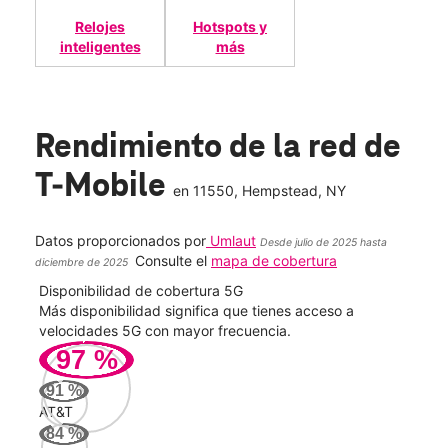
Relojes
Hotspots y
inteligentes
más
Rendimiento de la red de
T-Mobile
en
11550
, Hempstead, NY
Datos proporcionados por
Umlaut
Desde julio de 2025 hasta
Consulte el
mapa de cobertura
diciembre de 2025
Disponibilidad de cobertura 5G
Velo
ad
Más disponibilidad significa que tienes acceso a
Mayo
le.
velocidades 5G con mayor frecuencia.
vide
97
%
269
91
%
Mbp
AT&T
84
%