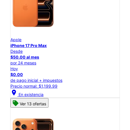
Apple
iPhone 17 Pro Max
Desde
$50.00 al mes
por 24 meses
Hoy
$0.00
de pago inicial + impuestos
Precio normal: $1,199.99
location_on
En existencia
Ver 13 ofertas