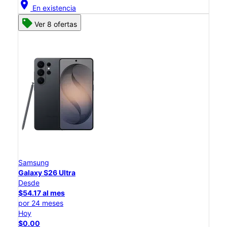
location_on
En existencia
Ver 8 ofertas
Samsung
Galaxy S26 Ultra
Desde
$54.17 al mes
por 24 meses
Hoy
$0.00