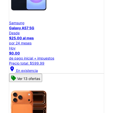
Samsung
Galaxy A57 5G
Desde
$25.00 al mes
por 24 meses
Hoy
$0.00
de pago inicial + impuestos
Precio total: $599.99
location_on
En existencia
Ver 13 ofertas