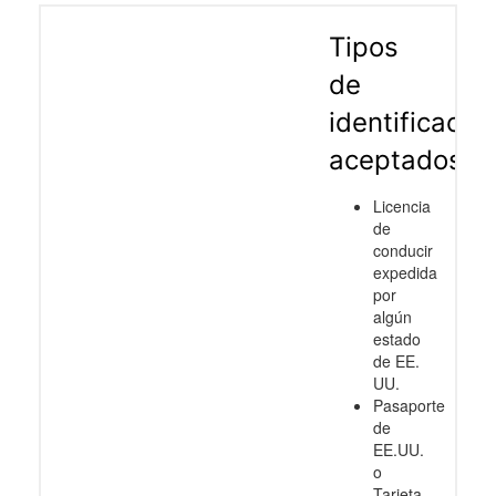
Tipos
de
identificació
aceptados
Licencia
de
conducir
expedida
por
algún
estado
de EE.
UU.
Pasaporte
de
EE.UU.
o
Tarjeta