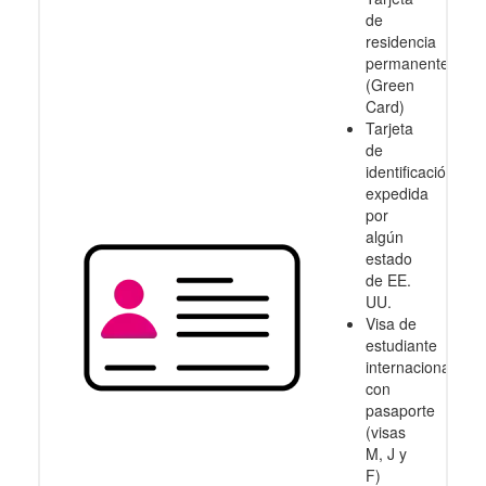
de
residencia
permanente
(Green
Card)
Tarjeta
de
identificación
expedida
por
algún
estado
de EE.
UU.
Visa de
estudiante
internacional
con
pasaporte
(visas
M, J y
F)