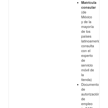
Matrícula
consular
(de
México
y de la
mayoría
de los
países
latinoamericanos
consulta
con el
experto
de
servicio
móvil de
la
tienda)
Documento
de
autorización
de
empleo