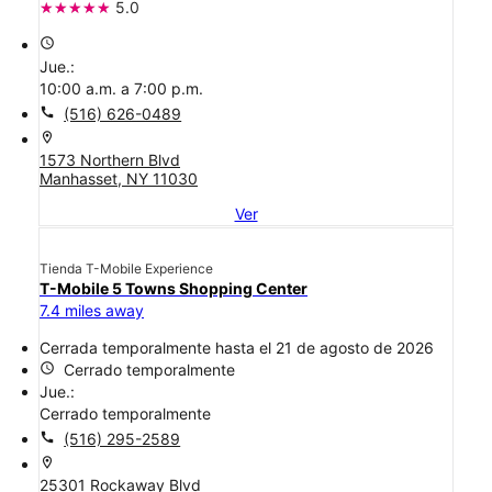
5.0
access_time
Jue.:
10:00 a.m. a 7:00 p.m.
call
(516) 626-0489
location_on
1573 Northern Blvd
Manhasset, NY 11030
Ver
Tienda T-Mobile Experience
T-Mobile 5 Towns Shopping Center
7.4 miles away
Cerrada temporalmente hasta el 21 de agosto de 2026
access_time
Cerrado temporalmente
Jue.:
Cerrado temporalmente
call
(516) 295-2589
location_on
25301 Rockaway Blvd