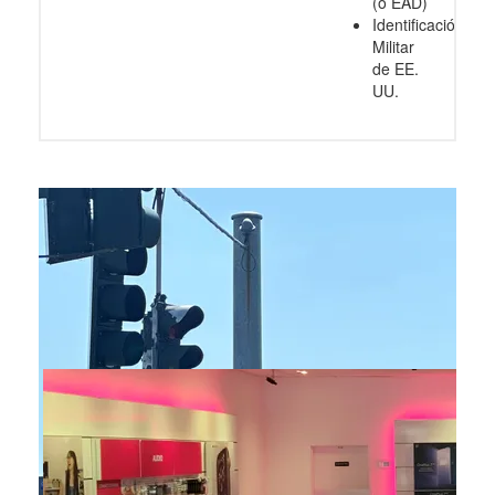
(o EAD)
Identificación
Militar
de EE.
UU.