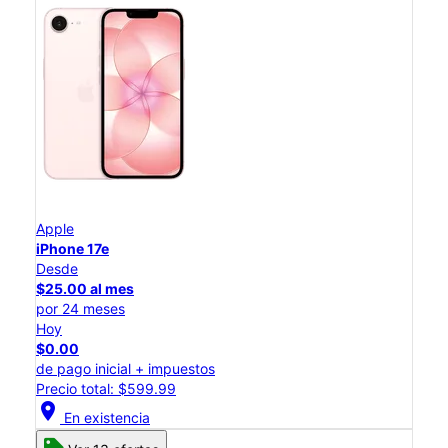
Apple
iPhone 17e
Desde
$25.00 al mes
por 24 meses
Hoy
$0.00
de pago inicial + impuestos
Precio total: $599.99
location_on
En existencia