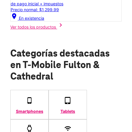
de pago inicial + impuestos
Precio normal: $1,299.99
location_on
En existencia
chevron_right
Ver todos los productos
Categorías destacadas
en T-Mobile Fulton &
Cathedral
Smartphones
Tablets