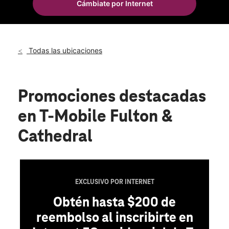
Cámbiate por Internet
Mié.:
10:00 a.m. a 8:00 p.m.
location_on
112 Fulton Ave Hempstead, NY 11550
Todas las ubicaciones
Promociones destacadas
en T-Mobile Fulton &
Cathedral
EXCLUSIVO POR INTERNET
Obtén hasta $200 de
reembolso al inscribirte en