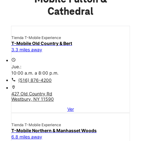
Cathedral
Tienda T-Mobile Experience
T-Mobile Old Country & Bert
3.3 miles away
access_time
Jue.:
10:00 a.m. a 8:00 p.m.
call
(516) 876-4200
location_on
427 Old Country Rd
Westbury, NY 11590
Ver
Tienda T-Mobile Experience
T-Mobile Northern & Manhasset Woods
6.8 miles away