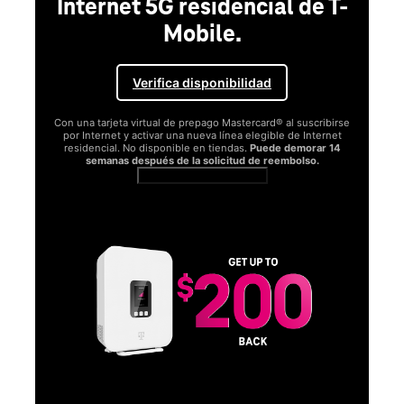
Internet 5G residencial de T-
Mobile.
Verifica disponibilidad
Con una tarjeta virtual de prepago Mastercard® al suscribirse
por Internet y activar una nueva línea elegible de Internet
residencial. No disponible en tiendas.
Puede demorar 14
semanas después de la solicitud de reembolso.
Ver términos completos
SA
D
S
Obt
fun
O