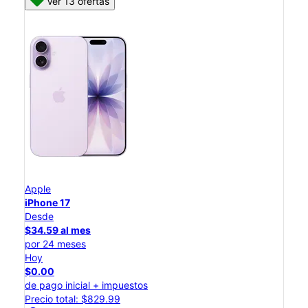
Ver 13 ofertas
Apple
iPhone 17
Desde
$34.59 al mes
por 24 meses
Hoy
$0.00
de pago inicial + impuestos
Precio total: $829.99