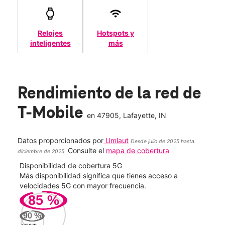
Relojes
Hotspots y
inteligentes
más
Rendimiento de la red de
T-Mobile
en
47905
, Lafayette, IN
Datos proporcionados por
Umlaut
Desde julio de 2025 hasta
Consulte el
mapa de cobertura
diciembre de 2025
Disponibilidad de cobertura 5G
Velo
ad
Más disponibilidad significa que tienes acceso a
Mayo
le.
velocidades 5G con mayor frecuencia.
vide
85
%
244
90
%
Mbp