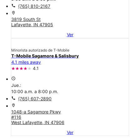
call
(765) 810-2167
location_on
3819 South St
Lafayette, IN 47905
Ver
Minorista autorizado de T-Mobile
T-Mobile Sagamore & Salisbury
4.1 miles away
4.1
access_time
Jue.:
10:00 a.m. a 8:00 p.m.
call
(765) 607-2890
location_on
1048-a Sagamore Pkwy
#116
West Lafayette, IN 47906
Ver