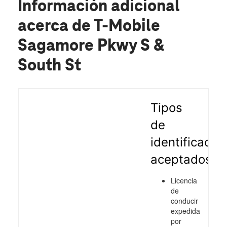
Información adicional
acerca de T-Mobile
Sagamore Pkwy S &
South St
Tipos
de
identificació
aceptados
Licencia
de
conducir
expedida
por