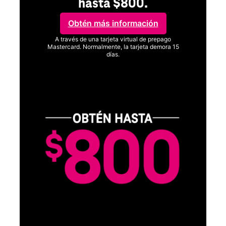
hasta $800.
Obtén más información
A través de una tarjeta virtual de prepago
Mastercard. Normalmente, la tarjeta demora 15
días.
Ver términos completos
SA
D
S
Obt
fun
O