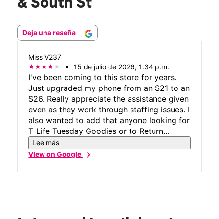
& South St
Deja una reseña
Miss V237
15 de julio de 2026, 1:34 p.m.
I've been coming to this store for years.
Just upgraded my phone from an S21 to an
S26. Really appreciate the assistance given
even as they work through staffing issues. I
also wanted to add that anyone looking for
T-Life Tuesday Goodies or to Return
equipment such as the Home Internet
Lee más
Device...this store is unable to do so. Save
chevron_right
View on Google
yourself a trip and head to the 170 Creasy
store. Best of luck to Employees and
Customers. 100% PS- Thank you for the
short chair and good music.