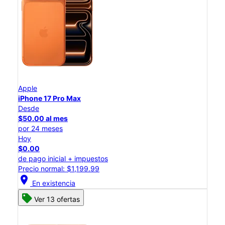
Apple
iPhone 17 Pro Max
Desde
$50.00 al mes
por 24 meses
Hoy
$0.00
de pago inicial + impuestos
Precio normal: $1,199.99
location_on
En existencia
Ver 13 ofertas