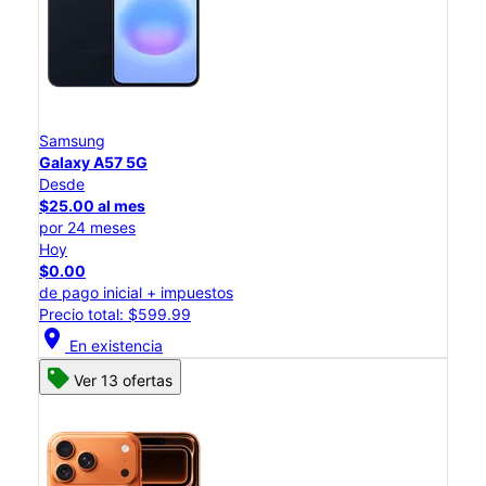
Samsung
Galaxy A57 5G
Desde
$25.00 al mes
por 24 meses
Hoy
$0.00
de pago inicial + impuestos
Precio total: $599.99
location_on
En existencia
Ver 13 ofertas