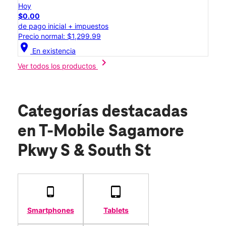
Hoy
$0.00
de pago inicial + impuestos
Precio normal: $1,299.99
location_on
En existencia
chevron_right
Ver todos los productos
Categorías destacadas
en T-Mobile Sagamore
Pkwy S & South St
Smartphones
Tablets