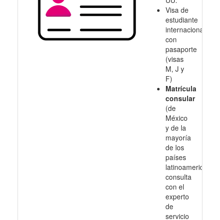
UU.
Visa de
estudiante
internacional
con
pasaporte
(visas
M, J y
F)
Matrícula
consular
(de
México
y de la
mayoría
de los
países
latinoamericanos
consulta
con el
experto
de
servicio