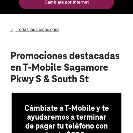
Cámbiate por Internet
Mié.:
11:00 a.m. a 7:00 p.m.
location_on
1 Sagamore Parkway S Ste A Lafayette, IN 47905
Todas las ubicaciones
Promociones destacadas
en T-Mobile Sagamore
Pkwy S & South St
Cámbiate a T-Mobile y te
ayudaremos a terminar
de pagar tu teléfono con