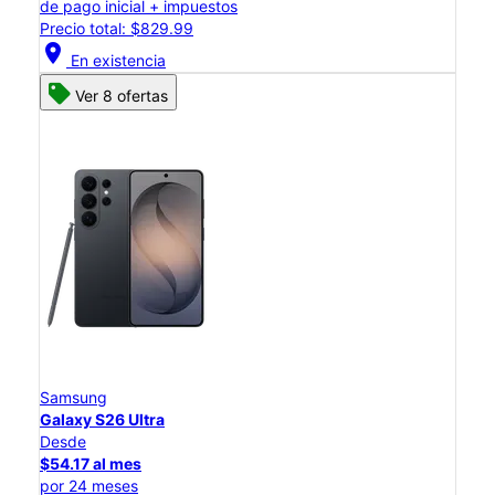
de pago inicial + impuestos
Precio total: $829.99
location_on
En existencia
Ver 8 ofertas
Samsung
Galaxy S26 Ultra
Desde
$54.17 al mes
por 24 meses