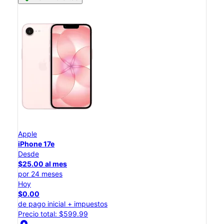
Apple
iPhone 17e
Desde
$25.00 al mes
por 24 meses
Hoy
$0.00
de pago inicial + impuestos
Precio total: $599.99