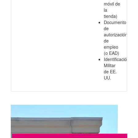
móvil de
la
tienda)
Documento
de
autorización
de
empleo
(o EAD)
Identificación
Militar
de EE.
UU.