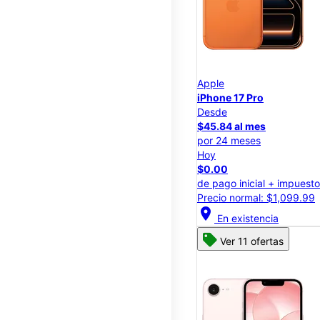
Apple
iPhone 17 Pro
Desde
$45.84 al mes
por 24 meses
Hoy
$0.00
de pago inicial + impuest
Precio normal: $1,099.99
location_on
En existencia
Ver 11 ofertas