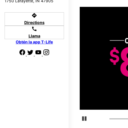
1750 Lafayette, IN 47905
directions
Directions
call
Llama
Obtén la app T-Life
Detener carrusel