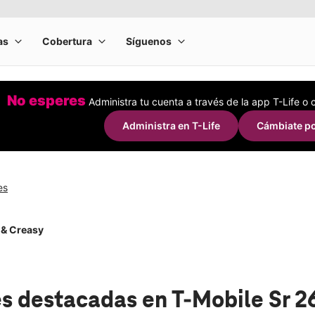
No esperes
Administra tu cuenta a través de la app T-Life o
Administra en T-Life
Cámbiate po
es
 & Creasy
s destacadas
en T-Mobile Sr 2