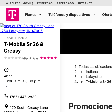
Tienda T-Mobile
T-Mobile Sr 26 &
Creasy
4.0
★★★★★
Todas las ubicacion
access_time
Indiana
Abrir
Lafayette
10:00 a.m. a 8:00 p.m.
T-Mobile Sr 26
arrow_drop_down
call
(765) 447-2830
Promocione
location_on
170 South Creasy Lane