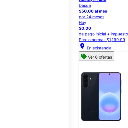
Desde
$50.00 al mes
por 24 meses
Hoy
$0.00
de pago inicial + impuest
Precio normal: $1,199.99
location_on
En existencia
Ver 6 ofertas