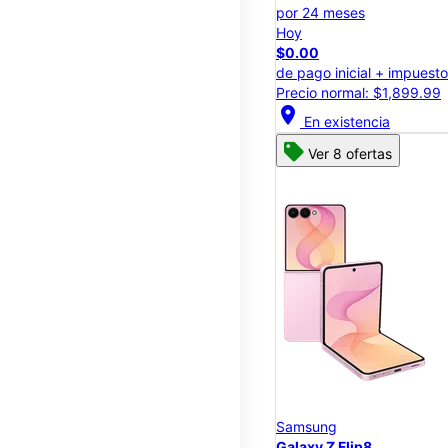
por 24 meses
Hoy
$0.00
de pago inicial + impuest
Precio normal: $1,899.99
location_on
En existencia
Ver 8 ofertas
Samsung
Galaxy Z Flip8