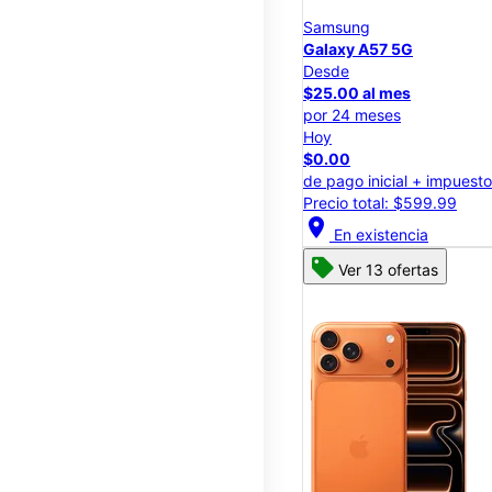
Samsung
Galaxy A57 5G
Desde
$25.00 al mes
por 24 meses
Hoy
$0.00
de pago inicial + impuest
Precio total: $599.99
location_on
En existencia
Ver 13 ofertas