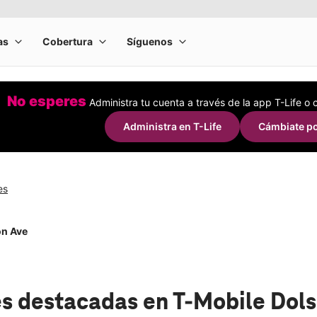
No esperes
Administra tu cuenta a través de la app T-Life o
Administra en T-Life
Cámbiate po
es
on Ave
s destacadas
en T-Mobile Dol