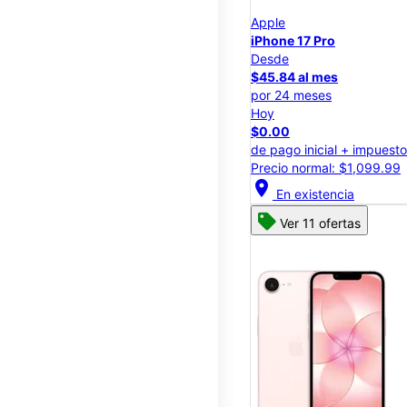
Apple
iPhone 17 Pro
Desde
$45.84 al mes
por 24 meses
Hoy
$0.00
de pago inicial + impuest
Precio normal: $1,099.99
location_on
En existencia
Ver 11 ofertas