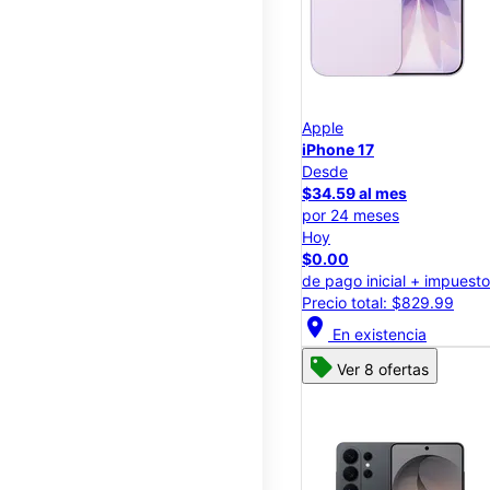
Apple
iPhone 17
Desde
$34.59 al mes
por 24 meses
Hoy
$0.00
de pago inicial + impuest
Precio total: $829.99
location_on
En existencia
Ver 8 ofertas