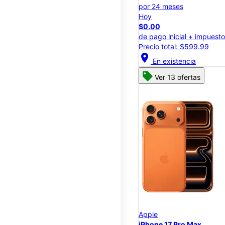
por 24 meses
Hoy
$0.00
de pago inicial + impuest
Precio total: $599.99
location_on
En existencia
Ver 13 ofertas
Apple
iPhone 17 Pro Max