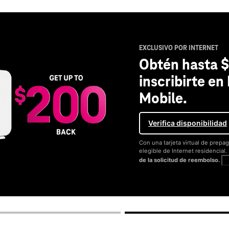
EXCLUSIVO POR INTERNET
Obtén hasta $
inscribirte en
Mobile.
Verifica disponibilidad
Con una tarjeta virtual de prepag
elegible de Internet residencial
de la solicitud de reembolso.
V