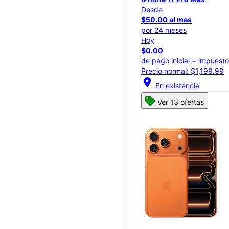
Desde
$50.00 al mes
por 24 meses
Hoy
$0.00
de pago inicial + impuest
Precio normal: $1,199.99
location_on
En existencia
Ver 13 ofertas