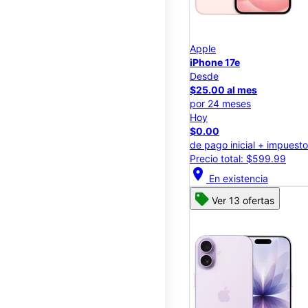
Apple
iPhone 17e
Desde
$25.00 al mes
por 24 meses
Hoy
$0.00
de pago inicial + impuest
Precio total: $599.99
location_on
En existencia
Ver 13 ofertas