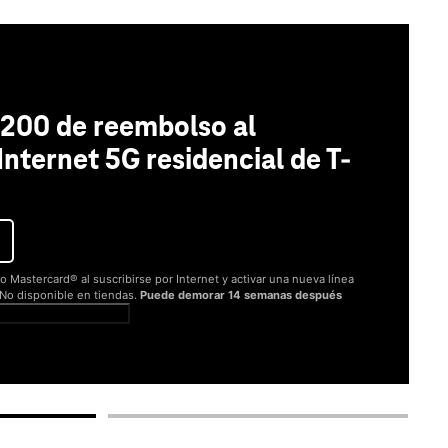
200 de reembolso al
 Internet 5G residencial de T-
o Mastercard® al suscribirse por Internet y activar una nueva línea
. No disponible en tiendas.
Puede demorar 14 semanas después
er términos completos