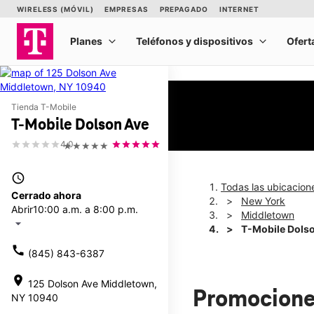
Tienda T-Mobile
T-Mobile Dolson Ave
4.0
★★★★★
access_time
Todas las ubicacion
Cerrado ahora
New York
Abrir
10:00 a.m. a 8:00 p.m.
Middletown
arrow_drop_down
T-Mobile Dols
call
(845) 843-6387
location_on
125 Dolson Ave Middletown,
Promocione
NY 10940