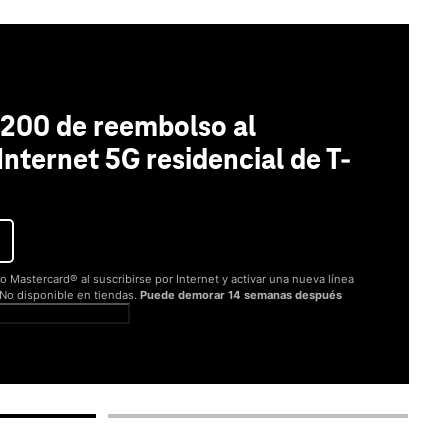
200 de reembolso al
 Internet 5G residencial de T-
o Mastercard® al suscribirse por Internet y activar una nueva línea
. No disponible en tiendas.
Puede demorar 14 semanas después
er términos completos