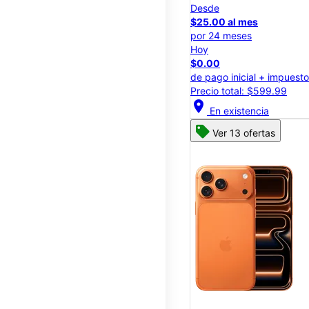
Desde
$25.00 al mes
por 24 meses
Hoy
$0.00
de pago inicial + impuest
Precio total: $599.99
location_on
En existencia
Ver 13 ofertas