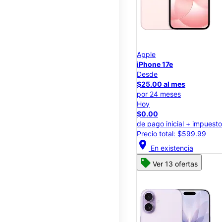
Apple
iPhone 17e
Desde
$25.00 al mes
por 24 meses
Hoy
$0.00
de pago inicial + impuest
Precio total: $599.99
location_on
En existencia
Ver 13 ofertas