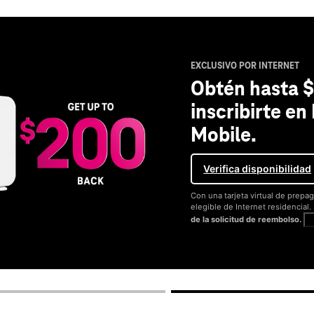
EXCLUSIVO POR INTERNET
Obtén hasta $
inscribirte en
Mobile.
Verifica disponibilidad
Con una tarjeta virtual de prepag
elegible de Internet residencial
de la solicitud de reembolso.
V