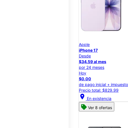
Apple
iPhone 17
Desde
$34.59 al mes
por 24 meses
Hoy
$0.00
de pago inicial + impuest
Precio total: $829.99
location_on
En existencia
Ver 8 ofertas