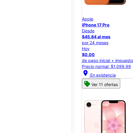
Apple
iPhone 17 Pro
Desde
$45.84 al mes
por 24 meses
Hoy
$0.00
de pago inicial + impuest
Precio normal: $1,099.99
location_on
En existencia
Ver 11 ofertas