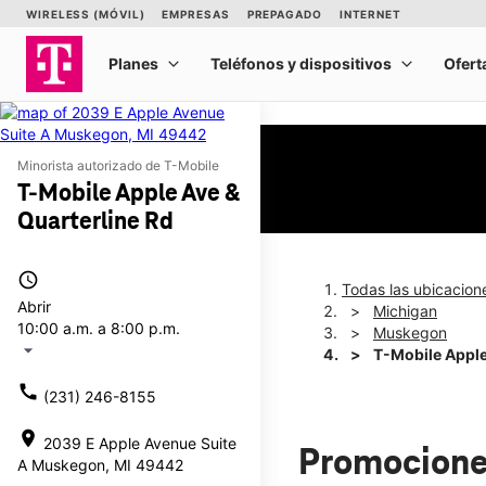
Minorista autorizado de T-Mobile
T-Mobile Apple Ave &
Quarterline Rd
access_time
Todas las ubicacion
Abrir
Michigan
10:00 a.m. a 8:00 p.m.
Muskegon
arrow_drop_down
T-Mobile Apple
call
(231) 246-8155
location_on
2039 E Apple Avenue Suite
Promocione
A Muskegon, MI 49442