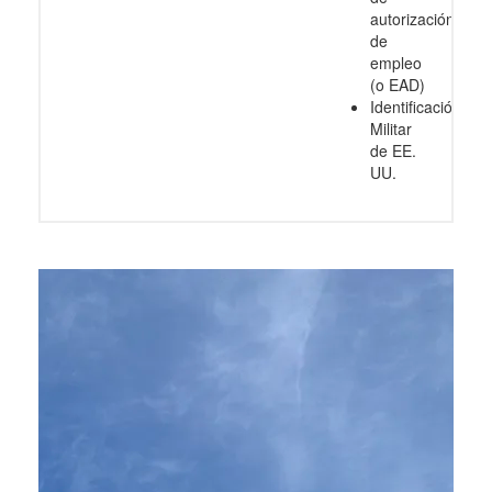
autorización
de
empleo
(o EAD)
Identificación
Militar
de EE.
UU.