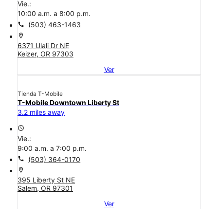
Vie.:
10:00 a.m. a 8:00 p.m.
call
(503) 463-1463
location_on
6371 Ulali Dr NE
Keizer, OR 97303
Ver
Tienda T-Mobile
T-Mobile Downtown Liberty St
3.2 miles away
access_time
Vie.:
9:00 a.m. a 7:00 p.m.
call
(503) 364-0170
location_on
395 Liberty St NE
Salem, OR 97301
Ver