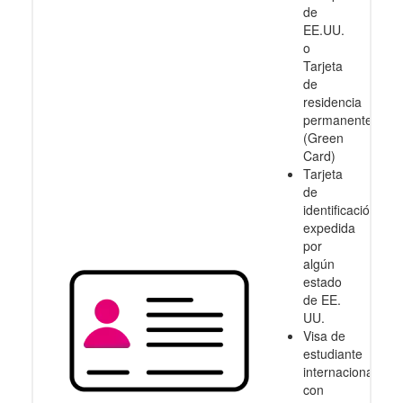
de
EE.UU.
o
Tarjeta
de
residencia
permanente
(Green
Card)
Tarjeta
de
identificación
expedida
por
algún
estado
de EE.
UU.
Visa de
estudiante
internacional
con