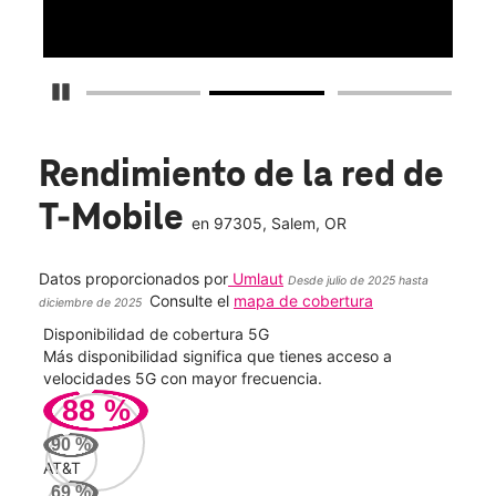
Detener carrusel
Rendimiento de la red de
T-Mobile
en
97305
, Salem, OR
Datos proporcionados por
Umlaut
Desde julio de 2025 hasta
Consulte el
mapa de cobertura
diciembre de 2025
Disponibilidad de cobertura 5G
Velo
ad
Más disponibilidad significa que tienes acceso a
Mayo
le.
velocidades 5G con mayor frecuencia.
vide
88
%
281
90
%
Mbp
AT&T
69
%