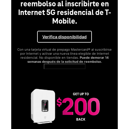
reembolso al inscribirte en
Internet 5G residencial de T-
Mobile.
Verifica disponibilidad
Con una tarjeta virtual de prepago Mastercard® al suscribirse
por Internet y activar una nueva línea elegible de Internet
residencial. No disponible en tiendas.
Puede demorar 14
semanas después de la solicitud de reembolso.
Ver términos completos
SA
D
S
Obt
fun
O