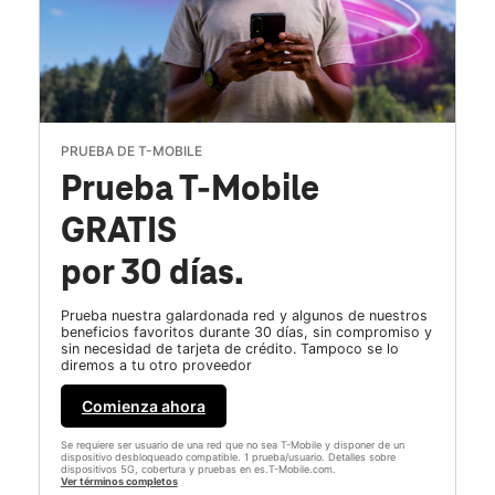
PRUEBA DE T-MOBILE
Prueba T-Mobile
GRATIS
por 30 días.
Prueba nuestra galardonada red y algunos de nuestros
beneficios favoritos durante 30 días, sin compromiso y
sin necesidad de tarjeta de crédito. Tampoco se lo
diremos a tu otro proveedor
Comienza ahora
Se requiere ser usuario de una red que no sea T-Mobile y disponer de un
dispositivo desbloqueado compatible. 1 prueba/usuario. Detalles sobre
dispositivos 5G, cobertura y pruebas en es.T-Mobile.com.
Ver términos completos