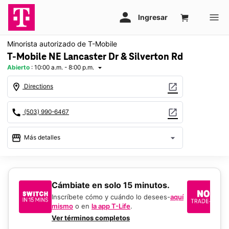
Minorista autorizado de T-Mobile
T-Mobile NE Lancaster Dr & Silverton Rd
Abierto
:
10:00 a.m. - 8:00 p.m.
arrow_drop_down
location_on
open_in_new
Directions
call
open_in_new
(503) 990-6467
storefront
arrow_drop_down
Más detalles
Abrir
access_time
Vie.:
10:00 a.m. a 8:00 p.m.
Sáb.:
10:00 a.m. a 8:00 p.m.
​​​​​​​Cámbiate en solo 15 minutos.
Si
Dom.:
12:00 p.m. a 5:00 p.m.
un
Inscríbete cómo y cuándo lo desees-
aquí
Lun.:
10:00 a.m. a 8:00 p.m.
mismo
o en
la app T-Life
.
Us
Mar.:
10:00 a.m. a 8:00 p.m.
en
Ver términos completos
Mié.:
10:00 a.m. a 8:00 p.m.
De