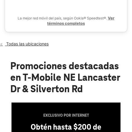
Jue.:
10:00 a.m. a 8:00 p.m.
location_on
3318 Lancaster Dr Ne Salem, OR 97305
Ver
La mejor red móvil del país, según Ookla® Speedtest®.
términos completos
Todas las ubicaciones
Promociones destacadas
en T-Mobile NE Lancaster
Dr & Silverton Rd
EXCLUSIVO POR INTERNET
Obtén hasta $200 de