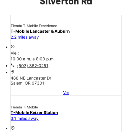
Silverton Rd
Tienda T-Mobile Experience
T-Mobile Lancaster & Auburn
2.2 miles away
access_time
Vie.:
10:00 a.m. a 8:00 p.m.
call
(503) 362-0251
location_on
488 NE Lancaster Dr
Salem, OR 97301
Ver
Tienda T-Mobile
T-Mobile Keizer Station
3.1 miles away
access_time