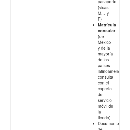
pasaporte
(visas
M, J y
F)
Matrícula
consular
(de
México
y de la
mayoría
de los
países
latinoamericanos
consulta
con el
experto
de
servicio
móvil de
la
tienda)
Documento
de