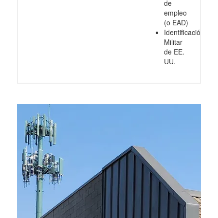
de
empleo
(o EAD)
Identificación
Militar
de EE.
UU.