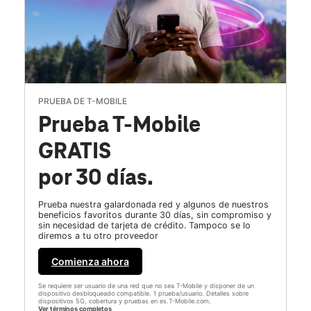
PRUEBA DE T-MOBILE
Prueba T-Mobile
GRATIS
por 30 días.
Prueba nuestra galardonada red y algunos de nuestros
beneficios favoritos durante 30 días, sin compromiso y
sin necesidad de tarjeta de crédito. Tampoco se lo
diremos a tu otro proveedor
Comienza ahora
Se requiere ser usuario de una red que no sea T-Mobile y disponer de un
dispositivo desbloqueado compatible. 1 prueba/usuario. Detalles sobre
dispositivos 5G, cobertura y pruebas en es.T-Mobile.com.
Ver términos completos