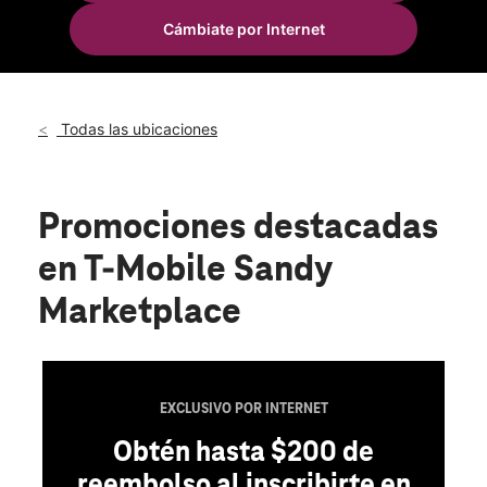
Mié.:
10:00 a.m. a 8:00 p.m.
Cámbiate por Internet
Jue.:
10:00 a.m. a 8:00 p.m.
location_on
36655 Hwy 26 Sandy, OR 97055
Todas las ubicaciones
Promociones destacadas
en T-Mobile Sandy
Marketplace
EXCLUSIVO POR INTERNET
Obtén hasta $200 de
reembolso al inscribirte en