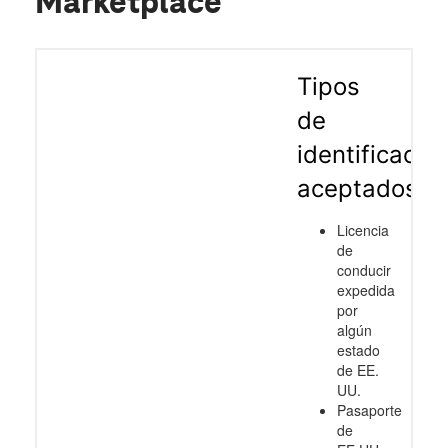
Marketplace
Tipos
de
identificació
aceptados
Licencia
de
conducir
expedida
por
algún
estado
de EE.
UU.
Pasaporte
de