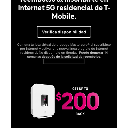
Internet 5G residencial de T-
Mobile.
Verifica disponibilidad
Con una tarjeta virtual de prepago Mastercard® al suscribirse
por Internet y activar una nueva línea elegible de Internet
residencial. No disponible en tiendas.
Puede demorar 14
semanas después de la solicitud de reembolso.
Ver términos completos
SA
D
S
Obt
fun
O