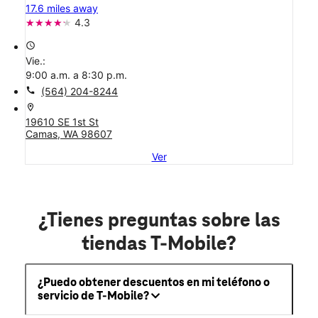
17.6 miles away
4.3
access_time
Vie.:
9:00 a.m. a 8:30 p.m.
call
(564) 204-8244
location_on
19610 SE 1st St
Camas, WA 98607
Ver
¿Tienes preguntas sobre las
tiendas T-Mobile?
¿Puedo obtener descuentos en mi teléfono o
servicio de T-Mobile?