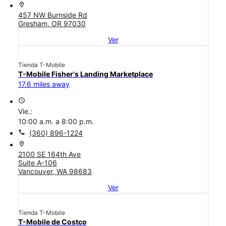
location_on
457 NW Burnside Rd
Gresham, OR 97030
Ver
Tienda T-Mobile
T-Mobile Fisher's Landing Marketplace
17.6 miles away
access_time
Vie.:
10:00 a.m. a 8:00 p.m.
call
(360) 896-1224
location_on
2100 SE 164th Ave
Suite A-106
Vancouver, WA 98683
Ver
Tienda T-Mobile
T-Mobile de Costco