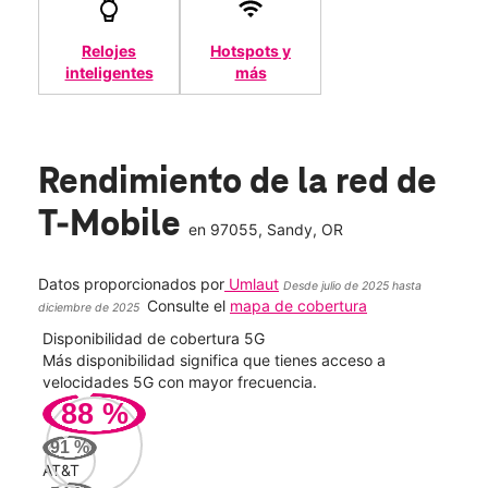
Relojes
Hotspots y
inteligentes
más
Rendimiento de la red de
T-Mobile
en
97055
, Sandy, OR
Datos proporcionados por
Umlaut
Desde julio de 2025 hasta
Consulte el
mapa de cobertura
diciembre de 2025
Disponibilidad de cobertura 5G
Velo
ad
Más disponibilidad significa que tienes acceso a
Mayo
le.
velocidades 5G con mayor frecuencia.
vide
88
%
178
91
%
Mbp
AT&T