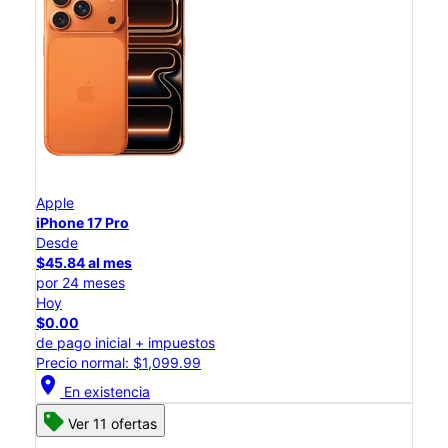
Apple
iPhone 17 Pro
Desde
$45.84 al mes
por 24 meses
Hoy
$0.00
de pago inicial + impuestos
Precio normal: $1,099.99
location_on
En existencia
Ver 11 ofertas