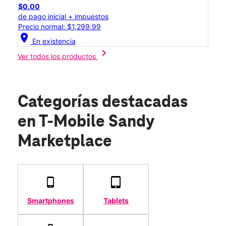
$0.00
de pago inicial + impuestos
Precio normal: $1,299.99
location_on
En existencia
chevron_right
Ver todos los productos
Categorías destacadas
en T-Mobile Sandy
Marketplace
Smartphones
Tablets