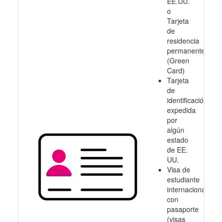
EE.UU.
o
Tarjeta
de
residencia
permanente
(Green
Card)
Tarjeta
de
identificación
expedida
por
algún
estado
de EE.
UU.
Visa de
estudiante
internacional
con
pasaporte
(visas