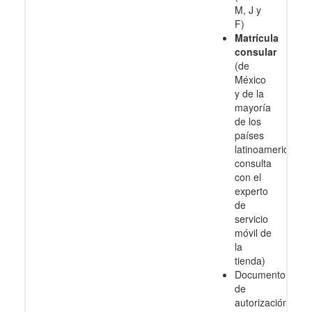
M, J y
F)
Matrícula
consular
(de
México
y de la
mayoría
de los
países
latinoamericanos
consulta
con el
experto
de
servicio
móvil de
la
tienda)
Documento
de
autorización