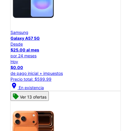
Samsung
Galaxy A57 5G
Desde
$25.00 al mes
por 24 meses
Hoy
$0.00
de pago inicial + impuestos
Precio total: $599.99
location_on
En existencia
Ver 13 ofertas