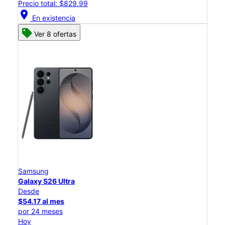
Precio total: $829.99
location_on
En existencia
Ver 8 ofertas
Samsung
Galaxy S26 Ultra
Desde
$54.17 al mes
por 24 meses
Hoy