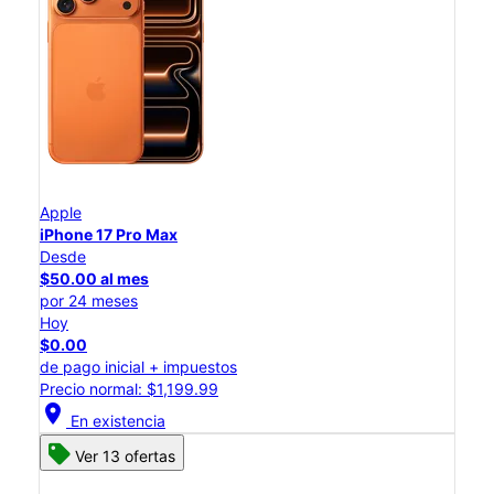
Apple
iPhone 17 Pro Max
Desde
$50.00 al mes
por 24 meses
Hoy
$0.00
de pago inicial + impuestos
Precio normal: $1,199.99
location_on
En existencia
Ver 13 ofertas