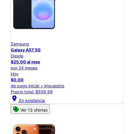
Samsung
Galaxy A57 5G
Desde
$25.00 al mes
por 24 meses
Hoy
$0.00
de pago inicial + impuestos
Precio total: $599.99
location_on
En existencia
Ver 13 ofertas