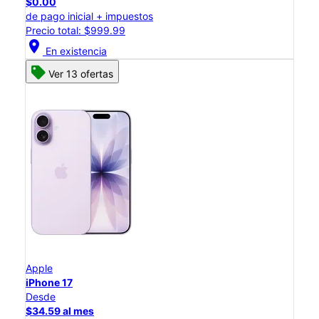
$0.00
de pago inicial + impuestos
Precio total: $999.99
location_on
En existencia
Ver 13 ofertas
Apple
iPhone 17
Desde
$34.59 al mes