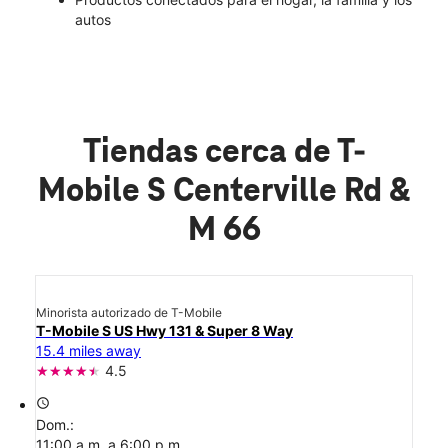
autos
Tiendas cerca de T-
Mobile S Centerville Rd &
M 66
Minorista autorizado de T-Mobile
T-Mobile S US Hwy 131 & Super 8 Way
15.4 miles away
4.5
access_time
Dom.:
11:00 a.m. a 6:00 p.m.