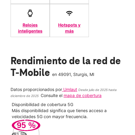
Relojes
Hotspots y
inteligentes
más
Rendimiento de la red de
T-Mobile
en
49091
, Sturgis, MI
Datos proporcionados por
Umlaut
Desde julio de 2025 hasta
Consulte el
mapa de cobertura
diciembre de 2025
Disponibilidad de cobertura 5G
Velo
ad
Más disponibilidad significa que tienes acceso a
Mayo
le.
velocidades 5G con mayor frecuencia.
vide
95
%
222
81
%