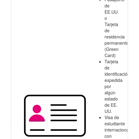
de
EE.UU.
o
Tarjeta
de
residencia
permanente
(Green
Card)
Tarjeta
de
identificación
expedida
por
algún
estado
de EE.
UU.
Visa de
estudiante
internacional
con