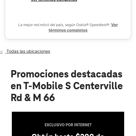
Vie.:
10:00 a.m. a 8:00 p.m.
De
Sáb.:
10:00 a.m. a 8:00 p.m.
location_on
1350 S Centerville Rd Sturgis, MI 49091
Ver
La mejor red móvil del país, según Ookla® Speedtest®.
términos completos
Todas las ubicaciones
Promociones destacadas
en T-Mobile S Centerville
Rd & M 66
EXCLUSIVO POR INTERNET