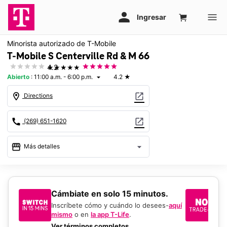
Minorista autorizado de T-Mobile
T-Mobile S Centerville Rd & M 66
★★★★★
4.2
Abierto
:
11:00 a.m. - 6:00 p.m.
4.2
★
arrow_drop_down
location_on
open_in_new
Directions
call
open_in_new
(269) 651-1620
storefront
arrow_drop_down
Más detalles
Abrir
access_time
Dom.:
11:00 a.m. a 6:00 p.m.
Lun.:
10:00 a.m. a 8:00 p.m.
​​​​​​​Cámbiate en solo 15 minutos.
Si
Mar.:
10:00 a.m. a 8:00 p.m.
un
Inscríbete cómo y cuándo lo desees-
aquí
Mié.:
10:00 a.m. a 8:00 p.m.
mismo
o en
la app T-Life
.
Us
Jue.:
10:00 a.m. a 8:00 p.m.
en
Ver términos completos