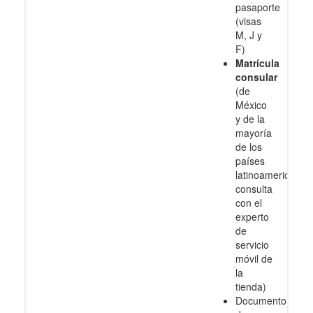
pasaporte
(visas
M, J y
F)
Matrícula
consular
(de
México
y de la
mayoría
de los
países
latinoamericanos
consulta
con el
experto
de
servicio
móvil de
la
tienda)
Documento