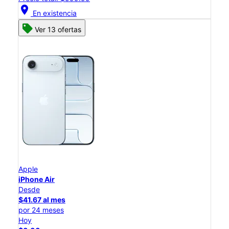
location_on
En existencia
Ver 13 ofertas
Apple
iPhone Air
Desde
$41.67 al mes
por 24 meses
Hoy