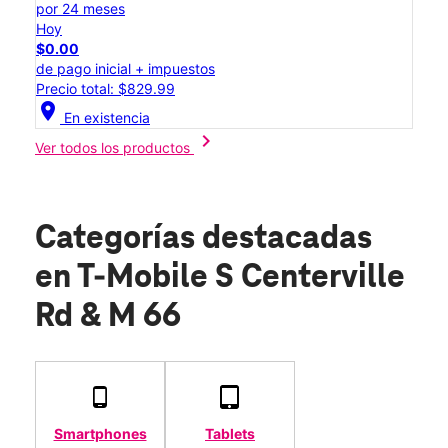
por 24 meses
Hoy
$0.00
de pago inicial + impuestos
Precio total: $829.99
location_on
En existencia
chevron_right
Ver todos los productos
Categorías destacadas
en T-Mobile S Centerville
Rd & M 66
Smartphones
Tablets