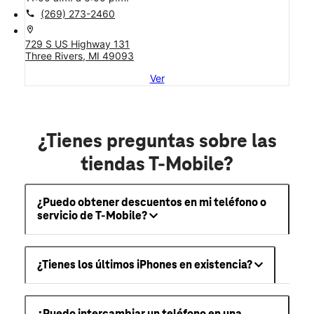
call
(269) 273-2460
location_on
729 S US Highway 131
Three Rivers, MI 49093
Ver
¿Tienes preguntas sobre las
tiendas T-Mobile?
¿Puedo obtener descuentos en mi teléfono o
servicio de T-Mobile?
¿Tienes los últimos iPhones en existencia?
¿Puedo intercambiar un teléfono en una