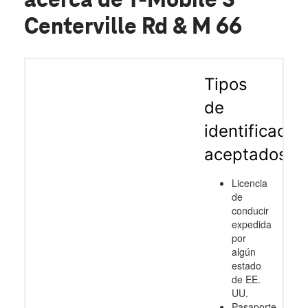
acerca de T-Mobile S
Centerville Rd & M 66
Tipos
de
identificació
aceptados
Licencia
de
conducir
expedida
por
algún
estado
de EE.
UU.
Pasaporte