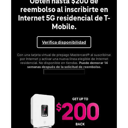
Obtén hasta $200 de
reembolso al inscribirte en
Internet 5G residencial de T-
Mobile.
Verifica disponibilidad
Con una tarjeta virtual de prepago Mastercard® al suscribirse
por Internet y activar una nueva línea elegible de Internet
residencial. No disponible en tiendas.
Puede demorar 14
semanas después de la solicitud de reembolso.
Ver términos completos
SA
D
S
Obt
fun