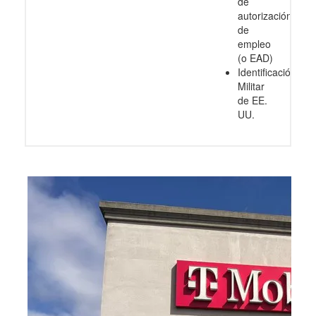
de
autorización
de
empleo
(o EAD)
Identificación
Militar
de EE.
UU.