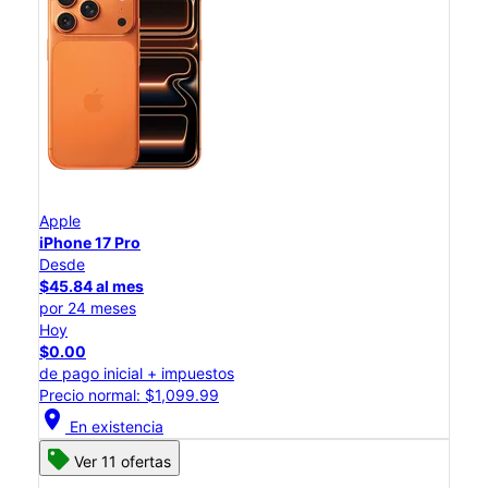
Apple
iPhone 17 Pro
Desde
$45.84 al mes
por 24 meses
Hoy
$0.00
de pago inicial + impuestos
Precio normal: $1,099.99
location_on
En existencia
Ver 11 ofertas