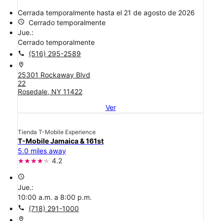
Cerrada temporalmente hasta el 21 de agosto de 2026
access_time
Cerrado temporalmente
Jue.:
Cerrado temporalmente
call
(516) 295-2589
location_on
25301 Rockaway Blvd
22
Rosedale, NY 11422
Ver
Tienda T-Mobile Experience
T-Mobile Jamaica & 161st
5.0 miles away
4.2
access_time
Jue.:
10:00 a.m. a 8:00 p.m.
call
(718) 291-1000
location_on