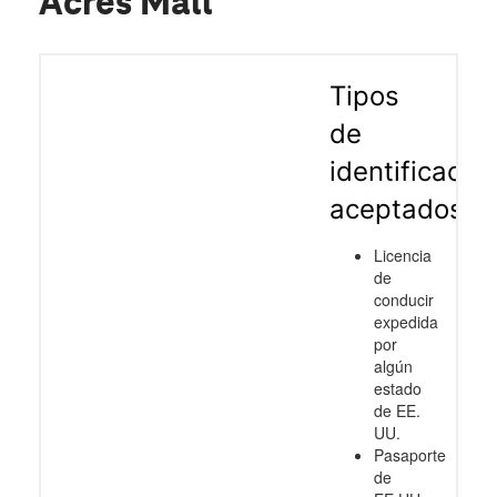
Acres Mall
Tipos
de
identificació
aceptados
Licencia
de
conducir
expedida
por
algún
estado
de EE.
UU.
Pasaporte
de