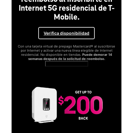
Internet 5G residencial de T-
Mobile.
Verifica disponibilidad
Con una tarjeta virtual de prepago Mastercard® al suscribirse
por Internet y activar una nueva línea elegible de Internet
residencial. No disponible en tiendas.
Puede demorar 14
semanas después de la solicitud de reembolso.
Ver términos completos
SA
D
S
Obt
fun
O