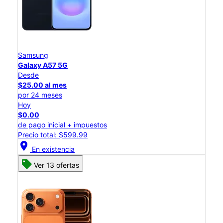
Samsung
Galaxy A57 5G
Desde
$25.00 al mes
por 24 meses
Hoy
$0.00
de pago inicial + impuestos
Precio total: $599.99
location_on
En existencia
Ver 13 ofertas