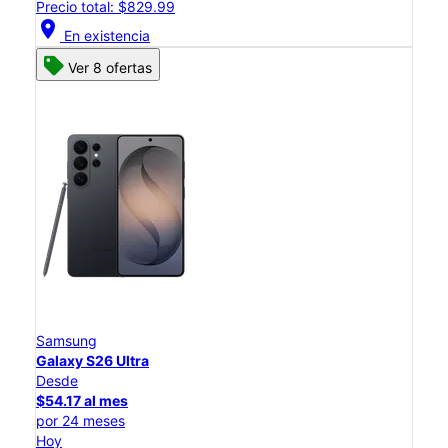
Precio total: $829.99
location_on
En existencia
Ver 8 ofertas
Samsung
Galaxy S26 Ultra
Desde
$54.17 al mes
por 24 meses
Hoy