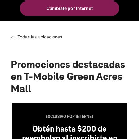
Mar.:
11:00 a.m. a 9:00 p.m.
Cámbiate por Internet
Mié.:
11:00 a.m. a 9:00 p.m.
location_on
2034 Green Acres Road Unit # 2209B Valley Stream, NY 11581
Todas las ubicaciones
Promociones destacadas
en T-Mobile Green Acres
Mall
EXCLUSIVO POR INTERNET
Obtén hasta $200 de
reembolso al inscribirte en