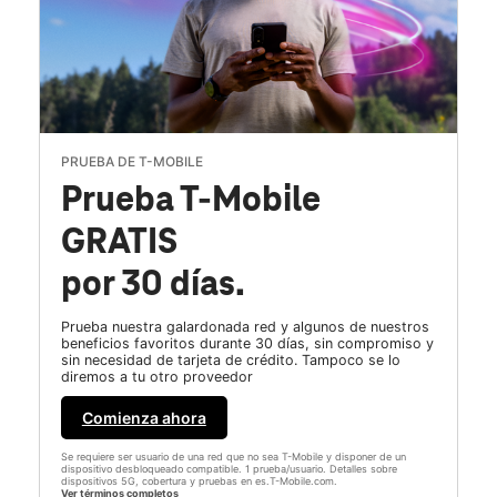
PRUEBA DE T-MOBILE
Prueba T-Mobile
GRATIS
por 30 días.
Prueba nuestra galardonada red y algunos de nuestros
beneficios favoritos durante 30 días, sin compromiso y
sin necesidad de tarjeta de crédito. Tampoco se lo
diremos a tu otro proveedor
Comienza ahora
Se requiere ser usuario de una red que no sea T-Mobile y disponer de un
dispositivo desbloqueado compatible. 1 prueba/usuario. Detalles sobre
dispositivos 5G, cobertura y pruebas en es.T-Mobile.com.
Ver términos completos