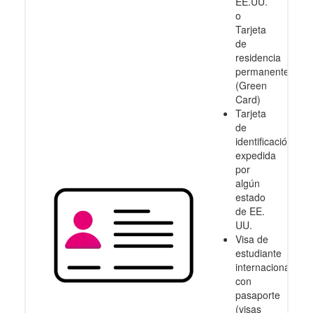
EE.UU.
o
Tarjeta
de
residencia
permanente
(Green
Card)
Tarjeta
de
identificación
expedida
por
algún
estado
de EE.
UU.
Visa de
estudiante
internacional
con
pasaporte
(visas