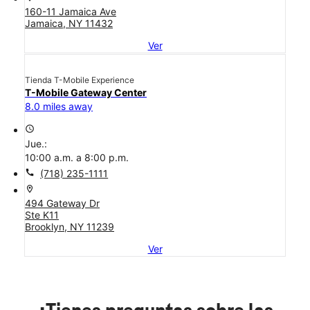
160-11 Jamaica Ave
Jamaica, NY 11432
Ver
Tienda T-Mobile Experience
T-Mobile Gateway Center
8.0 miles away
access_time
Jue.:
10:00 a.m. a 8:00 p.m.
call
(718) 235-1111
location_on
494 Gateway Dr
Ste K11
Brooklyn, NY 11239
Ver