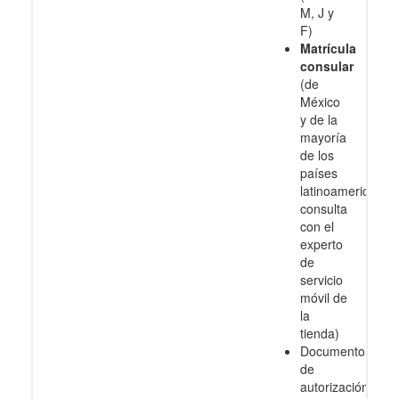
M, J y
F)
Matrícula
consular
(de
México
y de la
mayoría
de los
países
latinoamericanos
consulta
con el
experto
de
servicio
móvil de
la
tienda)
Documento
de
autorización