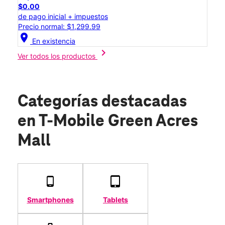
$0.00
de pago inicial + impuestos
Precio normal: $1,299.99
location_on
En existencia
chevron_right
Ver todos los productos
Categorías destacadas
en T-Mobile Green Acres
Mall
Smartphones
Tablets