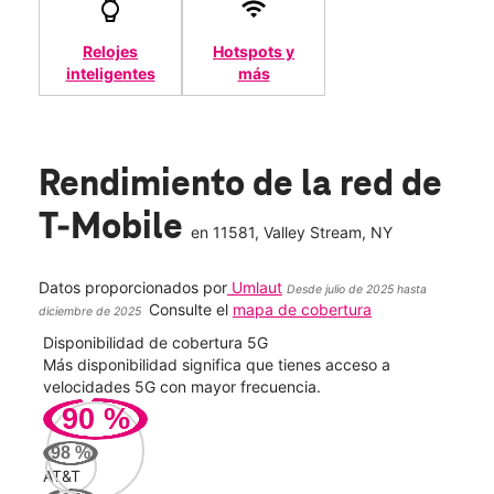
Relojes
Hotspots y
inteligentes
más
Rendimiento de la red de
T-Mobile
en
11581
, Valley Stream, NY
Datos proporcionados por
Umlaut
Desde julio de 2025 hasta
Consulte el
mapa de cobertura
diciembre de 2025
Disponibilidad de cobertura 5G
Velo
ad
Más disponibilidad significa que tienes acceso a
Mayo
le.
velocidades 5G con mayor frecuencia.
vide
90
%
316
98
%
Mbp
AT&T