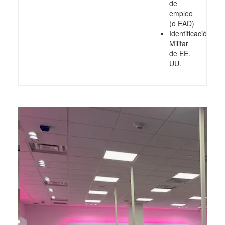
de
empleo
(o EAD)
Identificación
Militar
de EE.
UU.