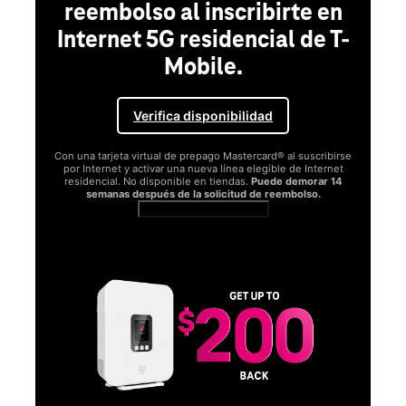
reembolso al inscribirte en
Internet 5G residencial de T-
Mobile.
Verifica disponibilidad
Con una tarjeta virtual de prepago Mastercard® al suscribirse
por Internet y activar una nueva línea elegible de Internet
residencial. No disponible en tiendas.
Puede demorar 14
semanas después de la solicitud de reembolso.
Ver términos completos
SA
D
S
Obt
fun
O