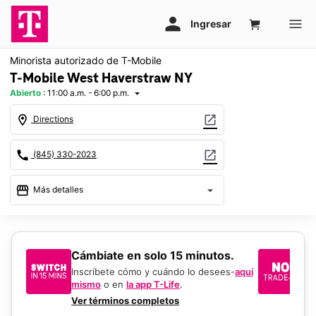
Minorista autorizado de T-Mobile
T-Mobile West Haverstraw NY
Abierto
:
11:00 a.m. - 6:00 p.m.
arrow_drop_down
location_on
open_in_new
Directions
call
open_in_new
(845) 330-2023
storefront
arrow_drop_down
Más detalles
Abrir
access_time
Dom.:
11:00 a.m. a 6:00 p.m.
Lun.:
10:00 a.m. a 8:00 p.m.
​​​​​​​Cámbiate en solo 15 minutos.
Si
Mar.:
10:00 a.m. a 8:00 p.m.
un
Inscríbete cómo y cuándo lo desees-
aquí
Mié.:
10:00 a.m. a 8:00 p.m.
mismo
o en
la app T-Life
.
Us
Jue.:
10:00 a.m. a 8:00 p.m.
en
Ver términos completos
Vie.:
10:00 a.m. a 8:00 p.m.
De