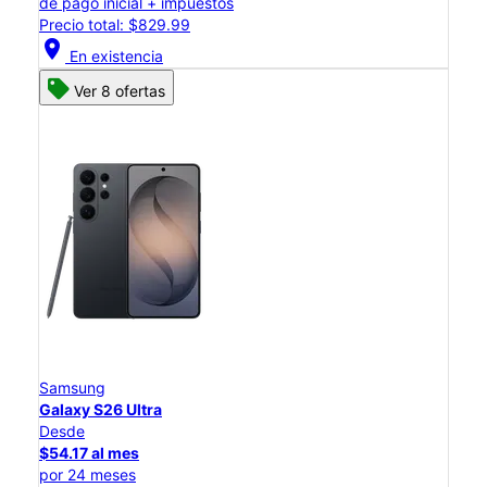
de pago inicial + impuestos
Precio total: $829.99
location_on
En existencia
Ver 8 ofertas
Samsung
Galaxy S26 Ultra
Desde
$54.17 al mes
por 24 meses