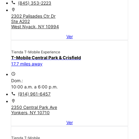
call
(845) 353-2223
location_on
2302 Palisades Ctr Dr
Ste A202
West Nyack, NY 10994
Ver
Tienda T-Mobile Experience
T-Mobile Central Park & Crisfield
17.7 miles away
access_time
Dom.:
10:00 a.m. a 6:00 p.m.
call
(914) 961-6457
location_on
2350 Central Park Ave
Yonkers, NY 10710
Ver
Tienda T-Mobile