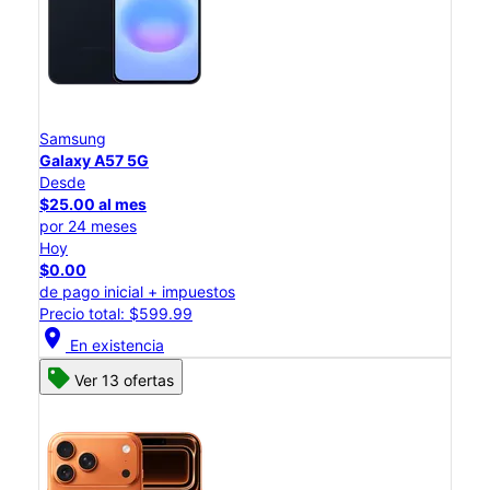
Samsung
Galaxy A57 5G
Desde
$25.00 al mes
por 24 meses
Hoy
$0.00
de pago inicial + impuestos
Precio total: $599.99
location_on
En existencia
Ver 13 ofertas