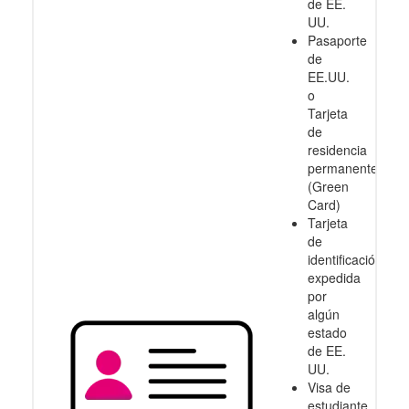
de EE.
UU.
Pasaporte
de
EE.UU.
o
Tarjeta
de
residencia
permanente
(Green
Card)
Tarjeta
de
identificación
expedida
por
algún
estado
de EE.
UU.
Visa de
estudiante