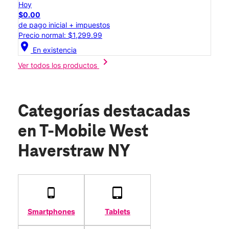
Hoy
$0.00
de pago inicial + impuestos
Precio normal: $1,299.99
location_on
En existencia
chevron_right
Ver todos los productos
Categorías destacadas
en T-Mobile West
Haverstraw NY
Smartphones
Tablets