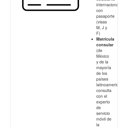
internacional
con
pasaporte
(visas
M, J y
F)
Matrícula
consular
(de
México
y de la
mayoría
de los
países
latinoamericanos
consulta
con el
experto
de
servicio
móvil de
la