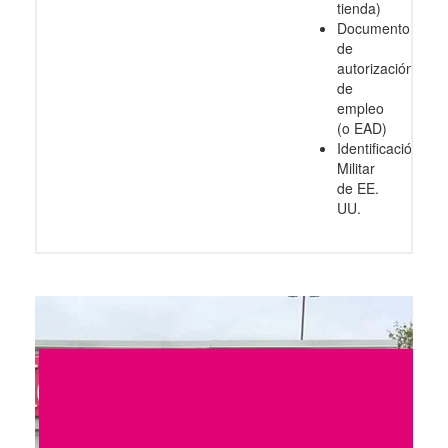
tienda)
Documento
de
autorización
de
empleo
(o EAD)
Identificación
Militar
de EE.
UU.