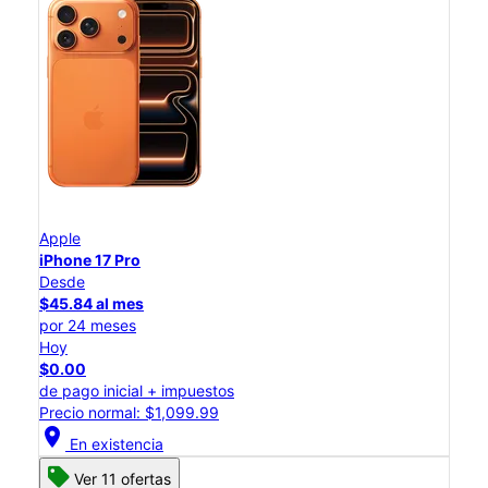
Apple
iPhone 17 Pro
Desde
$45.84 al mes
por 24 meses
Hoy
$0.00
de pago inicial + impuestos
Precio normal: $1,099.99
location_on
En existencia
Ver 11 ofertas