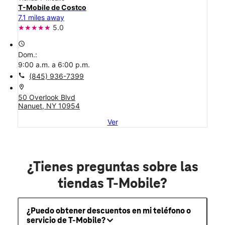
T-Mobile de Costco
7.1 miles away
5.0
access_time
Dom.:
9:00 a.m. a 6:00 p.m.
call
(845) 936-7399
location_on
50 Overlook Blvd
Nanuet, NY 10954
Ver
¿Tienes preguntas sobre las
tiendas T-Mobile?
¿Puedo obtener descuentos en mi teléfono o
servicio de T-Mobile?