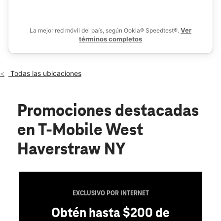
Sáb.:
10:00 a.m. a 8:00 p.m.
location_on
49 S Route 9W West Haverstraw, NY 10993
Ver
La mejor red móvil del país, según Ookla® Speedtest®.
términos completos
Todas las ubicaciones
Promociones destacadas
en T-Mobile West
Haverstraw NY
EXCLUSIVO POR INTERNET
Obtén hasta $200 de