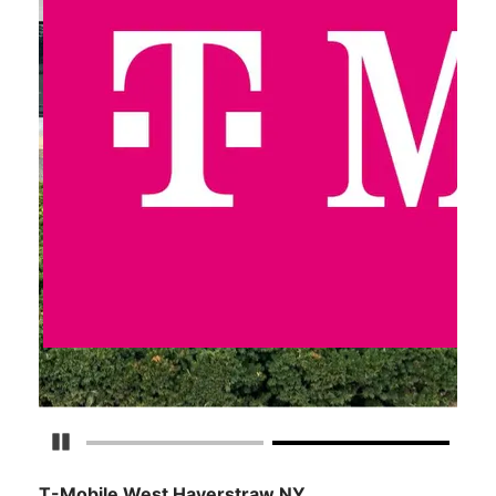
Detener carrusel
T-Mobile
West Haverstraw NY