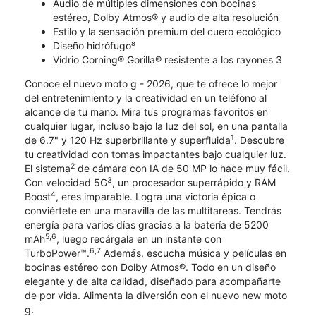
Audio de múltiples dimensiones con bocinas
estéreo, Dolby Atmos® y audio de alta resolución
Estilo y la sensación premium del cuero ecológico
Diseño hidrófugo⁸
Vidrio Corning® Gorilla® resistente a los rayones 3
Conoce el nuevo moto g - 2026, que te ofrece lo mejor
del entretenimiento y la creatividad en un teléfono al
alcance de tu mano. Mira tus programas favoritos en
cualquier lugar, incluso bajo la luz del sol, en una pantalla
1
de 6.7" y 120 Hz superbrillante y superfluida
. Descubre
tu creatividad con tomas impactantes bajo cualquier luz.
2
El sistema
de cámara con IA de 50 MP lo hace muy fácil.
3
Con velocidad 5G
, un procesador superrápido y RAM
4
Boost
, eres imparable. Logra una victoria épica o
conviértete en una maravilla de las multitareas. Tendrás
energía para varios días gracias a la batería de 5200
5,6
mAh
, luego recárgala en un instante con
6,7
TurboPower™.
Además, escucha música y películas en
bocinas estéreo con Dolby Atmos®. Todo en un diseño
elegante y de alta calidad, diseñado para acompañarte
de por vida. Alimenta la diversión con el nuevo new moto
g.