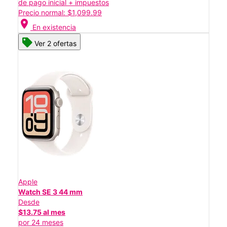
de pago inicial + impuestos
Precio normal: $1,099.99
location_on
En existencia
Ver 2 ofertas
Apple
Watch SE 3 44 mm
Desde
$13.75 al mes
por 24 meses