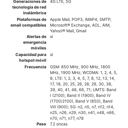
Generaciones de
4G LTE, 5G
tecnología de red
inalámbrica
Plataformas de
Apple Mail, POP3, IMAP4, SMTP,
email compatibles
Microsoft® Exchange, AOL, AIM,
Yahoo!® Mail, Gmail
Alertas de
sí
emergencia
móviles
Capacidad para
sí
hotspot móvil
Frecuencia
GSM: 850 MHz, 900 MHz, 1800
MHz, 1900 MHz; WCDMA: 1, 2, 4, 5,
8; LTE: 1, 2, 3, 4, 5, 7, 8, 12, 13, 14,
17, 18, 20, 25, 26, 28, 29, 30, 38,
39, 40, 41, 48, 66, 71; UMTS: Band
I (2100), Band II (1900), Band IV
(1700/2100), Band V (850), Band
VIII (900); 5G: n2, n5, n7, n12, n14,
n25, n26, n29, n30, n41, n48, n66,
n70, n71, n77, n78
Peso
7.2 onzas