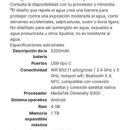
Consulta la disponibilidad con tu proveedor o minorista.
8
El diseño que repele el agua crea una barrera para
proteger contra una exposición moderada al agua, como
derrames accidentales, salpicaduras, sudor o lluvia ligera.
No diseñado para ser sumergido en agua, expuesto a
agua presurizada u otros líquidos; no es resistente al
agua.
Especificaciones adicionales
Descripción de la
5200mAh
batería
Puertos
USB tipo C
Conectividad
Wifi 802.11 a/b/g/n/ac | 2.4 GHz y 5
GHz, hotspot wifi, Bluetooth 5.4,
NFC, compatible con conexión
satelital y conexión satelital nativa
Procesador
MediaTek Dimensity 6300
Sistema operativo
Android
Ram
4 GB
Memoria
1 TB
expandible
máxima