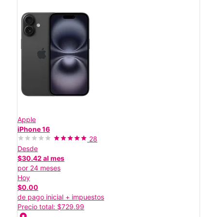
Apple
iPhone 16
28
Desde
$30.42 al mes
por 24 meses
Hoy
$0.00
de pago inicial + impuestos
Precio total: $729.99