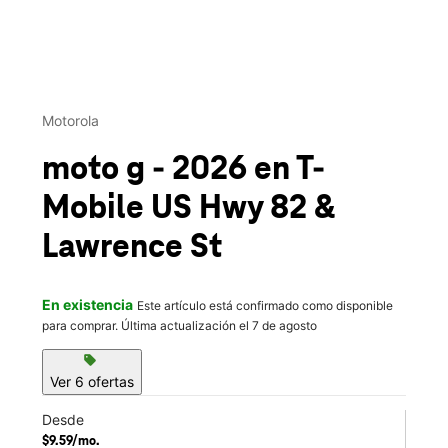
This carousel contains a column of small thumbnails. Selecting 
Motorola
moto g - 2026
en T-
Mobile
US Hwy 82 &
Lawrence St
En existencia
Este artículo está confirmado como disponible
para comprar. Última actualización el 7 de agosto
sell
Ver 6 ofertas
Desde
$9.59/mo.