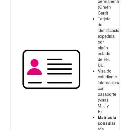
permanente
(Green
Card)
Tarjeta
de
identificación
expedida
por
algún
estado
de EE.
UU.
Visa de
estudiante
internacional
con
pasaporte
(visas
M, J y
F)
Matrícula
consular
(de