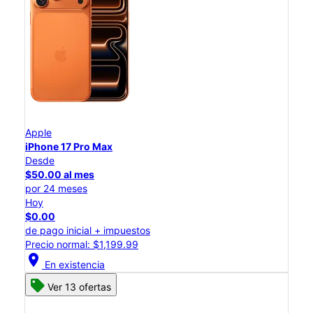
Apple
iPhone 17 Pro Max
Desde
$50.00 al mes
por 24 meses
Hoy
$0.00
de pago inicial + impuestos
Precio normal: $1,199.99
location_on
En existencia
Ver 13 ofertas