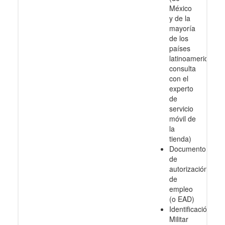
México
y de la
mayoría
de los
países
latinoamericanos
consulta
con el
experto
de
servicio
móvil de
la
tienda)
Documento
de
autorización
de
empleo
(o EAD)
Identificación
Militar