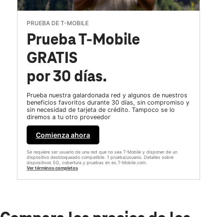
PRUEBA DE T-MOBILE
Prueba T-Mobile
GRATIS
por 30 días.
Prueba nuestra galardonada red y algunos de nuestros
beneficios favoritos durante 30 días, sin compromiso y
sin necesidad de tarjeta de crédito. Tampoco se lo
diremos a tu otro proveedor
Comienza ahora
Se requiere ser usuario de una red que no sea T-Mobile y disponer de un
dispositivo desbloqueado compatible. 1 prueba/usuario. Detalles sobre
dispositivos 5G, cobertura y pruebas en es.T-Mobile.com.
Ver términos completos