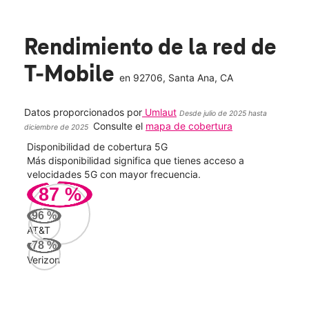
Rendimiento de la red de
T-Mobile
en
92706
, Santa Ana, CA
Datos proporcionados por
Umlaut
Desde julio de 2025 hasta
Consulte el
mapa de cobertura
diciembre de 2025
Disponibilidad de cobertura 5G
Velo
ad
Más disponibilidad significa que tienes acceso a
Mayo
le.
velocidades 5G con mayor frecuencia.
vide
87
%
187
96
%
Mbp
AT&T
78
%
Verizon
AT&
106
Mbp