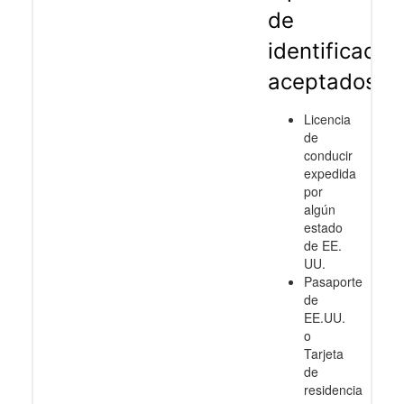
de
identificació
aceptados
Licencia
de
conducir
expedida
por
algún
estado
de EE.
UU.
Pasaporte
de
EE.UU.
o
Tarjeta
de
residencia