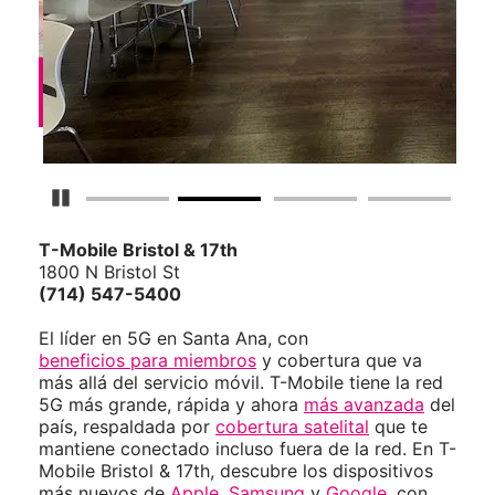
Detener carrusel
T-Mobile
Bristol & 17th
1800 N Bristol St
(714) 547-5400
El líder en 5G en Santa Ana, con
beneficios para miembros
y cobertura que va
más allá del servicio móvil. T-Mobile tiene la red
5G más grande, rápida y ahora
más avanzada
del
país, respaldada por
cobertura satelital
que te
mantiene conectado incluso fuera de la red. En T-
Mobile Bristol & 17th, descubre los dispositivos
más nuevos de
Apple
,
Samsung
y
Google
, con