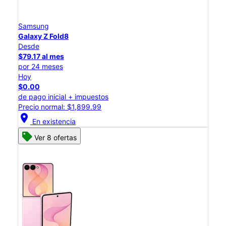
Samsung
Galaxy Z Fold8
Desde
$79.17 al mes
por 24 meses
Hoy
$0.00
de pago inicial + impuestos
Precio normal: $1,899.99
location_on
En existencia
Ver 8 ofertas