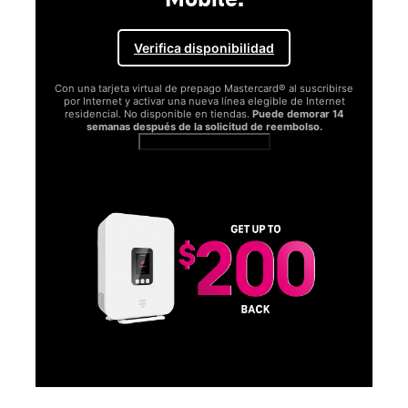
Verifica disponibilidad
Con una tarjeta virtual de prepago Mastercard® al suscribirse
por Internet y activar una nueva línea elegible de Internet
residencial. No disponible en tiendas.
Puede demorar 14
semanas después de la solicitud de reembolso.
Ver términos completos
SA
D
S
Obt
fun
O