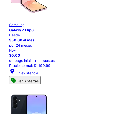
Samsung
Galaxy Z Flip8
Desde
$50.00 al mes
por 24 meses
Hoy
$0.00
de pago inicial + impuestos
Precio normal: $1,199.99
location_on
En existencia
Ver 6 ofertas