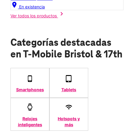
location_on
En existencia
chevron_right
Ver todos los productos
Categorías destacadas
en T-Mobile Bristol & 17th
Smartphones
Tablets
Relojes
Hotspots y
inteligentes
más