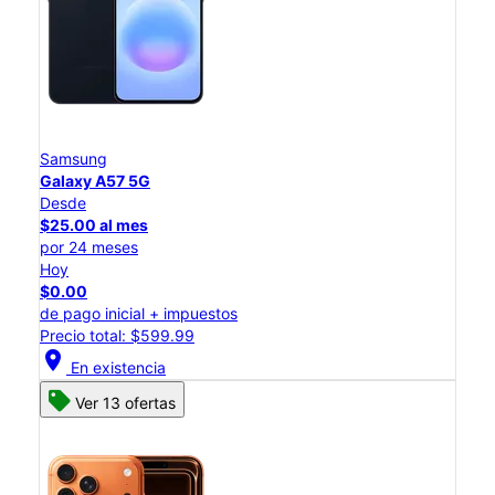
Samsung
Galaxy A57 5G
Desde
$25.00 al mes
por 24 meses
Hoy
$0.00
de pago inicial + impuestos
Precio total: $599.99
location_on
En existencia
Ver 13 ofertas