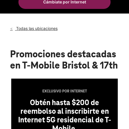
Cámbiate por Internet
Vie.:
10:00 a.m. a 8:00 p.m.
location_on
1800 N Bristol St Ste B Santa Ana, CA 92706
Todas las ubicaciones
Promociones destacadas
en T-Mobile Bristol & 17th
EXCLUSIVO POR INTERNET
Obtén hasta $200 de
reembolso al inscribirte en
Internet 5G residencial de T-
Mobile.