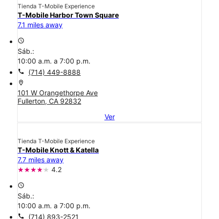
Tienda T-Mobile Experience
T-Mobile Harbor Town Square
7.1 miles away
access_time
Sáb.:
10:00 a.m. a 7:00 p.m.
call
(714) 449-8888
location_on
101 W Orangethorpe Ave
Fullerton, CA 92832
Ver
Tienda T-Mobile Experience
T-Mobile Knott & Katella
7.7 miles away
4.2
access_time
Sáb.:
10:00 a.m. a 7:00 p.m.
call
(714) 893-2521