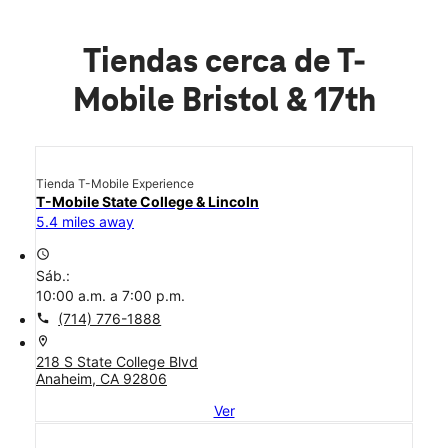
Tiendas cerca de T-
Mobile Bristol & 17th
Tienda T-Mobile Experience
T-Mobile State College & Lincoln
5.4 miles away
access_time
Sáb.:
10:00 a.m. a 7:00 p.m.
call
(714) 776-1888
location_on
218 S State College Blvd
Anaheim, CA 92806
Ver