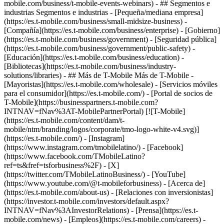
mobile.com/business/t-mobile-events-webinars) - ## Segmentos e
industrias Segmentos e industrias - [Pequeña/mediana empresa]
(https://es.t-mobile.com/business/small-midsize-business) -
[Compañía](https://es.t-mobile.com/business/enterprise) - [Gobierno]
(https://es.t-mobile.com/business/government) - [Seguridad pública]
(https://es.t-mobile.com/business/government/public-safety) -
[Educación](https://es.t-mobile.com/business/education) -
[Bibliotecas](https://es.t-mobile.com/business/industry-
solutions/libraries) - ## Más de T-Mobile Más de T-Mobile -
[Mayoristas](https://es.t-mobile.com/wholesale) - [Servicios móviles
para el consumidor](https://es.t-mobile.com/) - [Portal de socios de
T-Mobile](https://businesspartners.t-mobile.com?
INTNAV=fNav%3AT-MobilePartnerPortal) [![T-Mobile]
(https://es.t-mobile.com/content/dam/t-
mobile/ntm/branding/logos/corporate/tmo-logo-white-v4.svg)]
(https://es.t-mobile.com/) - [Instagram]
(https://www.instagram.com/tmobilelatino/) - [Facebook]
(https://www.facebook.com/TMobileLatino?
ref=ts&fref=tsforbusiness%2F) - [X]
(https://twitter.com/TMobileLatinoBusiness/) - [YouTube]
(https://www.youtube.com/@t-mobileforbusiness)
- [Acerca de]
(https://es.t-mobile.com/about-us) - [Relaciones con inversionistas]
(https://investor.t-mobile.com/investors/default.aspx?
INTNAV=fNav%3AInvestorRelations) - [Prensa](https://es.t-
mobile.com/news) - [Empleos](https://es.t-mobile.com/careers) -