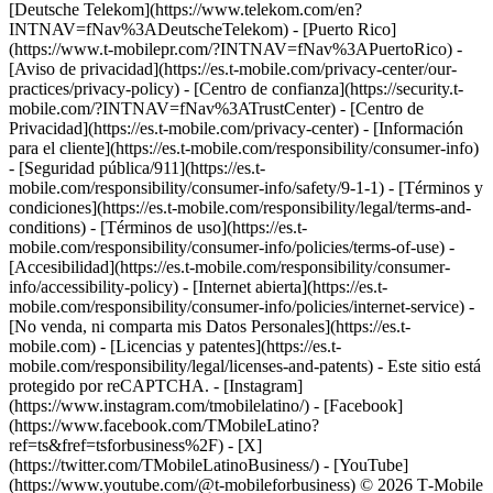
[Deutsche Telekom](https://www.telekom.com/en?
INTNAV=fNav%3ADeutscheTelekom) - [Puerto Rico]
(https://www.t-mobilepr.com/?INTNAV=fNav%3APuertoRico)
-
[Aviso de privacidad](https://es.t-mobile.com/privacy-center/our-
practices/privacy-policy) - [Centro de confianza](https://security.t-
mobile.com/?INTNAV=fNav%3ATrustCenter) - [Centro de
Privacidad](https://es.t-mobile.com/privacy-center) - [Información
para el cliente](https://es.t-mobile.com/responsibility/consumer-info)
- [Seguridad pública/911](https://es.t-
mobile.com/responsibility/consumer-info/safety/9-1-1) - [Términos y
condiciones](https://es.t-mobile.com/responsibility/legal/terms-and-
conditions) - [Términos de uso](https://es.t-
mobile.com/responsibility/consumer-info/policies/terms-of-use) -
[Accesibilidad](https://es.t-mobile.com/responsibility/consumer-
info/accessibility-policy) - [Internet abierta](https://es.t-
mobile.com/responsibility/consumer-info/policies/internet-service) -
[No venda, ni comparta mis Datos Personales](https://es.t-
mobile.com) - [Licencias y patentes](https://es.t-
mobile.com/responsibility/legal/licenses-and-patents) - Este sitio está
protegido por reCAPTCHA.
- [Instagram]
(https://www.instagram.com/tmobilelatino/) - [Facebook]
(https://www.facebook.com/TMobileLatino?
ref=ts&fref=tsforbusiness%2F) - [X]
(https://twitter.com/TMobileLatinoBusiness/) - [YouTube]
(https://www.youtube.com/@t-mobileforbusiness) © 2026 T‑Mobile