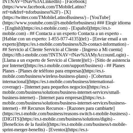
- ## Contacta a un experto Contacta a un experto -
[Hablar con un experto: 1-855-977-4135](tel:) - [Enviar email a un
experto](https://es.t-mobile.com/business/b2b-contact-information) -
## Servicio al Cliente Servicio al Cliente - [Ingreso a Mi cuenta]
(https://tfb.t-mobile.com/?INTNAV=fNav%3AMyAccountLogin) -
[Llama a un experto de Servicio al Cliente](tel:) - [Sitio de asistencia
por Internet](https://es.t-mobile.com/support/business) - ## Planes
Planes - [Planes de teléfono para empresas](https://es.t-
mobile.com/business/wireless-business-plans) - [Cobertura
internacional](https://es.t-mobile.com/business/international-
coverage) - [Internet para pequeños negocios](https://es.t-
mobile.com/business/solutions/business-internet-services/small-
business-internet) - [Internet para empresas](https://es.t-
mobile.com/business/solutions/business-internet-services/business-
internet) - ## Recursos Recursos - [Razones para cambiarte]
(https://es.t-mobile.com/business/reasons-switch-t-mobile-business) -
[DIGITS](https://es.t-mobile.com/business/solutions/digits) -
[Beneficios de la fusión](https://es.t-mobile.com/business/t-mobile-
sprint-merger-benefits) - [Eventos](https://es.t-