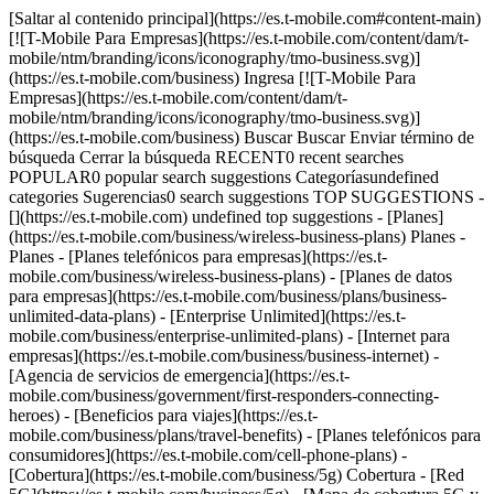
[Saltar al contenido principal](https://es.t-mobile.com#content-main) [![T-Mobile Para Empresas](https://es.t-mobile.com/content/dam/t-mobile/ntm/branding/icons/iconography/tmo-business.svg)](https://es.t-mobile.com/business) Ingresa [![T-Mobile Para Empresas](https://es.t-mobile.com/content/dam/t-mobile/ntm/branding/icons/iconography/tmo-business.svg)](https://es.t-mobile.com/business) Buscar Buscar Enviar término de búsqueda Cerrar la búsqueda RECENT0 recent searches POPULAR0 popular search suggestions Categoríasundefined categories Sugerencias0 search suggestions TOP SUGGESTIONS - [](https://es.t-mobile.com) undefined top suggestions - [Planes](https://es.t-mobile.com/business/wireless-business-plans) Planes - Planes - [Planes telefónicos para empresas](https://es.t-mobile.com/business/wireless-business-plans) - [Planes de datos para empresas](https://es.t-mobile.com/business/plans/business-unlimited-data-plans) - [Enterprise Unlimited](https://es.t-mobile.com/business/enterprise-unlimited-plans) - [Internet para empresas](https://es.t-mobile.com/business/business-internet) - [Agencia de servicios de emergencia](https://es.t-mobile.com/business/government/first-responders-connecting-heroes) - [Beneficios para viajes](https://es.t-mobile.com/business/plans/travel-benefits) - [Planes telefónicos para consumidores](https://es.t-mobile.com/cell-phone-plans) - [Cobertura](https://es.t-mobile.com/business/5g) Cobertura - [Red 5G](https://es.t-mobile.com/business/5g) - [Mapa de cobertura 5G y 4G](https://es.t-mobile.com/business/5g/5g-coverage-map) - [Servicio de telefonía por satélite](https://es.t-mobile.com/business/starlink-satellite-phone-service) - [Prueba nuestra red 5G](https://es.t-mobile.com/business/offers/free-network-trial) - [Dispositivos](https://es.t-mobile.com/business/cell-phones) Dispositivos - Tipo - [Teléfonos](https://es.t-mobile.com/business/cell-phones) - [Tablets y Hotspots](https://es.t-mobile.com/business/tablets) - [Accesorios](https://es.t-mobile.com/business/accessories) - [Trae tu propio dispositivo](https://es.t-mobile.com/business/byod-bring-your-own-device) - [Dispositivos certificados sin existencias](https://es.t-mobile.com/business/solutions/iot/device-certification) - Ofertas - [Ver ofertas](https://es.t-mobile.com/business/offers/business-deals-hub) - [Apple](https://es.t-mobile.com/business/apple-business-iphone-deals) - [Samsung](https://es.t-mobile.com/business/offers/samsung-galaxy-5g) - [Google Pixel](https://es.t-mobile.com/business/offers/google-pixel-deals) - [Internet](https://es.t-mobile.com/business/business-internet) Internet - [Información general](https://es.t-mobile.com/business/business-internet) - [Internet para empresas pequeñas/medianas](https://es.t-mobile.com/business/solutions/business-internet-services/small-business-internet) - [Internet para empresas grandes](https://es.t-mobile.com/business/solutions/business-internet-services/business-internet) - [Internet para el gobierno](https://es.t-mobile.com/business/government/internet-services) - [Internet para la educación](https://es.t-mobile.com/business/education/internet-services) - [Verifica disponibilidad](https://es.t-mobile.com/business/check-eligibility) - [Ofertas](https://es.t-mobile.com/business/offers/business-deals-hub) Ofertas - Ofertas - [Ver ofertas](https://es.t-mobile.com/business/offers/business-deals-hub) - [Apple](https://es.t-mobile.com/business/apple-business-iphone-deals) - [Samsung](https://es.t-mobile.com/business/offers/samsung-galaxy-5g#INTNAV=tNav:Deals:Samsung) - [Google Pixel](https://es.t-mobile.com/business/offers/google-pixel-deals) - [Teléfonos gratis y con cero de pago inicial](https://es.t-mobile.com/business/offers/zero-down-phones) - Descuentos del plan - [Militares y veteranos](https://es.t-mobile.com/business/offers/military-discount-plans) - [Miembros de servicios de emergencia](https://es.t-mobile.com/business/offers/first-responder-discount-phone-plans) - [Soluciones](https://es.t-mobile.com/business/solutions) Soluciones - Soluciones - [Información general](https://es.t-mobile.com/business/solutions) - [Internet para empresas](https://es.t-mobile.com/business/business-internet) - [Internet de las cosas](https://es.t-mobile.com/business/solutions/iot) - [Redes avanzadas](https://es.t-mobile.com/business/solutions/5g-advanced-solutions) - [Productividad](https://es.t-mobile.com/business/solutions/productivity) - [Seguridad](https://es.t-mobile.com/business/solutions/security) - [Comunicaciones basadas en IA](https://es.t-mobile.com/business/solutions/dialpad) - Segmentos e industrias - [Pequeña/mediana empresa](https://es.t-mobile.com/business/small-midsize-business) - [Compañía](https://es.t-mobile.com/business/enterprise) - [Gobierno](https://es.t-mobile.com/business/government) - [Educación](https://es.t-mobile.com/business/education) - [T-Priority](https://es.t-mobile.com/t-priority) - [Industrias](https://es.t-mobile.com/business/industry-solutions) - Recursos - [Por qué T-Mobile](https://es.t-mobile.com/business/why-tmobile) - [Historias de clientes](https://es.t-mobile.com/business/why-tmobile/customer-success-stories) - [Cambiar de operador móvil](https://es.t-mobile.com/business/switch-phone-carriers) - [Beneficios](https://es.t-mobile.com/business/benefits/magenta-status) - [T-Platform](https://es.t-mobile.com/business/solutions/t-platform) - [Premios Innovate](https://es.t-mobile.com/business/customer-innovate-awards) - [Socios](https://es.t-mobile.com) Socios - [Programa de socios](https://es.t-mobile.com/business/partner-recruitment) - [Ingreso al portal | Registrarse](https://businesspartners.t-mobile.com?INTNAV=tNav%3APartners%3APortalLoginRegister) [Contáctanos](https://es.t-mobile.com/business/b2b-contact-information) Contáctanos - [Ventas: 833-390-1896](tel:1-833-390-1896) - [Asistencia: 844-211-5308](tel:1-844-211-5308) - [Comunícate con ventas](https://es.t-mobile.com/business/b2b-contact-information/form) [Encuentra una tienda](https://es.t-mobile.com/stores/i/business) [Carrito](https://es.t-mobile.com/business/cart) Buscar Buscar Enviar término de búsqueda Cerrar la búsqueda RECENT0 recent searches POPULAR0 popular search suggestions Categoríasundefined categories Sugerencias0 search suggestions TOP SUGGESTIONS - [](https://es.t-mobile.com) undefined top suggestions Cómo empezar Mi cuenta [Ingresar](https://tfb.t-mobile.com/) [Volver al tablero](https://es.t-mobile.com/account/dashboard) más de T-Mobile - [Wireless (Móvil)](https://es.t-mobile.com/) - [Empresas](https://es.t-mobile.com/business) - [Prepagado](https://es.prepaid.t-mobile.com/home) - [Internet](https://es.t-mobile.com/home-internet) - [T-Priority](https://es.t-mobile.com/t-priority) - [SuperMobile](https://es.t-mobile.com/business/plans/supermobile) [](https://es.t-mobile.com) # 5G y el vehículo conectado: la base de la estrategia de datos de los fabricantes de automóviles. ## 5G y el vehículo conectado: la base de la estrategia de datos de los fabricantes de automóviles. Comparte este artículo: [![](https://es.t-mobile.com/content/dam/digx/tmobile/us/en/branding/icons/Linked-In-icon.png)](https://www.linkedin.com/uas/login?session_redirect=https%3A%2F%2Fwww.linkedin.com%2FshareArticle%3Furl%3Dhttps%3A%2F%2Fwww.t-mobile.com%2Fbusiness%2Fresources%2Farticles%2F5g-connected-vehicle.html) [![](https://es.t-mobile.com/content/dam/digx/tmobile/us/en/branding/icons/Facebook-icon.png)](https://www.facebook.com/login.php?skip_api_login=1&api_key=966242223397117&signed_next=1&next=https%3A%2F%2Fwww.facebook.com%2Fsharer%2Fsharer.php%3Fu%3Dhttps%253A%252F%252Fwww.t-mobile.com%252Fbusiness%252Fresources%252Farticles%252F5g-connected-vehicle.html&cancel_url=https%3A%2F%2Fwww.facebook.com%2Fdialog%2Fclose_window%2F%3Fapp_id%3D966242223397117%26connect%3D0%23_%3D_&display=popup&locale=en_US) [![](https://es.t-mobile.com/content/dam/digx/tmobile/us/en/branding/icons/Twitter-icon.png)](https://twitter.com/intent/tweet?url=https%3A%2F%2Fwww.t-mobile.com%2Fbusiness%2Fresources%2Farticles%2F5g-connected-vehicle.html&text=How%20Mobility%20Can%20Help%20Cut%20Friction%20from%20Customer%20Experiences) __Matt Arcaro,__ analista sénior de la industria, IDC ## ¿Qué lugar ocupa la conectividad de los vehículos en la lista de prioridades estratégicas de los fabricantes de automóviles? La industria automotriz se encuentra en medio de su revolución tecnológica más significativa de los últimos 100 años. Como resultado, los fabricante de automóviles están haciendo grandes inversiones para modernizar todos los aspectos de sus negocios, incluidos, entre otros, desarrollo, pruebas, fabricación, ventas, servicio y gestión del ciclo de vida de los vehículos. Si bien estos objetivos de modernización son amplios y globales, hay un rasgo esencial que se repite en todos los ámbitos: aprovechar el poder de los datos. El vehículo conectado es uno de los pilares fundamentales sobre los que los fabricantes de automóviles están construyendo su estrategia de datos integral. Sin embargo, esto de pensar acerca de la necesidad de impulsar la conectividad y el acceso a datos hacia y desde todos los sistemas y subsistemas del vehículo es relativamente nuevo para los fabricantes de automóviles. IDC observó en el pasado que la mayoría de los fabricantes aislaba el alcance y la influencia de sus organizaciones de vehículos conectados para concentrarse en determinados casos de uso críticos y requisitos normativos. Afortunadamente, esto cambió cuando los fabricantes elevaron el perfil de la conectividad de los vehículos a una iniciativa vertical definida por los directivos, lo cual a su vez impulsó los cambios en personal, proc