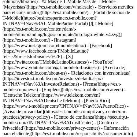
solutions/libraries) - ## Más de T-Mobile Más de T-Mobile -
[Mayoristas](https://es.t-mobile.com/wholesale) - [Servicios móviles
para el consumidor](https://es.t-mobile.com/) - [Portal de socios de
T-Mobile](https://businesspartners.t-mobile.com?
INTNAV=fNav%3AT-MobilePartnerPortal) [![T-Mobile]
(https://es.t-mobile.com/content/dam/t-
mobile/ntm/branding/logos/corporate/tmo-logo-white-v4.svg)]
(https://es.t-mobile.com/) - [Instagram]
(https://www.instagram.com/tmobilelatino/) - [Facebook]
(https://www.facebook.com/TMobileLatino?
ref=ts&fref=tsforbusiness%2F) - [X]
(https://twitter.com/TMobileLatinoBusiness/) - [YouTube]
(https://www.youtube.com/@t-mobileforbusiness)
- [Acerca de]
(https://es.t-mobile.com/about-us) - [Relaciones con inversionistas]
(https://investor.t-mobile.com/investors/default.aspx?
INTNAV=fNav%3AInvestorRelations) - [Prensa](https://es.t-
mobile.com/news) - [Empleos](https://es.t-mobile.com/careers) -
[Deutsche Telekom](https://www.telekom.com/en?
INTNAV=fNav%3ADeutscheTelekom) - [Puerto Rico]
(https://www.t-mobilepr.com/?INTNAV=fNav%3APuertoRico)
-
[Aviso de privacidad](https://es.t-mobile.com/privacy-center/our-
practices/privacy-policy) - [Centro de confianza](https://security.t-
mobile.com/?INTNAV=fNav%3ATrustCenter) - [Centro de
Privacidad](https://es.t-mobile.com/privacy-center) - [Información
para el cliente](https://es.t-mobile.com/responsibility/consumer-info)