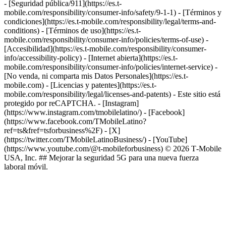
- [Seguridad pública/911](https://es.t-
mobile.com/responsibility/consumer-info/safety/9-1-1) - [Términos y
condiciones](https://es.t-mobile.com/responsibility/legal/terms-and-
conditions) - [Términos de uso](https://es.t-
mobile.com/responsibility/consumer-info/policies/terms-of-use) -
[Accesibilidad](https://es.t-mobile.com/responsibility/consumer-
info/accessibility-policy) - [Internet abierta](https://es.t-
mobile.com/responsibility/consumer-info/policies/internet-service) -
[No venda, ni comparta mis Datos Personales](https://es.t-
mobile.com) - [Licencias y patentes](https://es.t-
mobile.com/responsibility/legal/licenses-and-patents) - Este sitio está
protegido por reCAPTCHA.
- [Instagram]
(https://www.instagram.com/tmobilelatino/) - [Facebook]
(https://www.facebook.com/TMobileLatino?
ref=ts&fref=tsforbusiness%2F) - [X]
(https://twitter.com/TMobileLatinoBusiness/) - [YouTube]
(https://www.youtube.com/@t-mobileforbusiness) © 2026 T‑Mobile
USA, Inc. ## Mejorar la seguridad 5G para una nueva fuerza
laboral móvil.