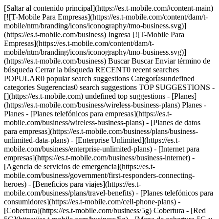
[Saltar al contenido principal](https://es.t-mobile.com#content-main) [![T-Mobile Para Empresas](https://es.t-mobile.com/content/dam/t-mobile/ntm/branding/icons/iconography/tmo-business.svg)](https://es.t-mobile.com/business) Ingresa [![T-Mobile Para Empresas](https://es.t-mobile.com/content/dam/t-mobile/ntm/branding/icons/iconography/tmo-business.svg)](https://es.t-mobile.com/business) Buscar Buscar Enviar término de búsqueda Cerrar la búsqueda RECENT0 recent searches POPULAR0 popular search suggestions Categoríasundefined categories Sugerencias0 search suggestions TOP SUGGESTIONS - [](https://es.t-mobile.com) undefined top suggestions - [Planes](https://es.t-mobile.com/business/wireless-business-plans) Planes - Planes - [Planes telefónicos para empresas](https://es.t-mobile.com/business/wireless-business-plans) - [Planes de datos para empresas](https://es.t-mobile.com/business/plans/business-unlimited-data-plans) - [Enterprise Unlimited](https://es.t-mobile.com/business/enterprise-unlimited-plans) - [Internet para empresas](https://es.t-mobile.com/business/business-internet) - [Agencia de servicios de emergencia](https://es.t-mobile.com/business/government/first-responders-connecting-heroes) - [Beneficios para viajes](https://es.t-mobile.com/business/plans/travel-benefits) - [Planes telefónicos para consumidores](https://es.t-mobile.com/cell-phone-plans) - [Cobertura](https://es.t-mobile.com/business/5g) Cobertura - [Red 5G](https://es.t-mobile.com/business/5g) - [Mapa de cobertura 5G y 4G](https://es.t-mobile.com/business/5g/5g-coverage-map) - [Servicio de telefonía por satélite](https://es.t-mobile.com/business/starlink-satellite-phone-service) - [Prueba nuestra red 5G](https://es.t-mobile.com/business/offers/free-network-trial) - [Dispositivos](https://es.t-mobile.com/business/cell-phones) Dispositivos - Tipo - [Teléfonos](https://es.t-mobile.com/business/cell-phones) - [Tablets y Hotspots](https://es.t-mobile.com/business/tablets) - [Accesorios](https://es.t-mobile.com/business/accessories) - [Trae tu propio dispositivo](https://es.t-mobile.com/business/byod-bring-your-own-device) - [Dispositivos certificados sin existencias](https://es.t-mobile.com/business/solutions/iot/device-certification) - Ofertas - [Ver ofertas](https://es.t-mobile.com/business/offers/business-deals-hub) - [Apple](https://es.t-mobile.com/business/apple-business-iphone-deals) - [Samsung](https://es.t-mobile.com/business/offers/samsung-galaxy-5g) - [Google Pixel](https://es.t-mobile.com/business/offers/google-pixel-deals) - [Internet](https://es.t-mobile.com/business/business-internet) Internet - [Información general](https://es.t-mobile.com/business/business-internet) - [Internet para empresas pequeñas/medianas](https://es.t-mobile.com/business/solutions/business-internet-services/small-business-internet) - [Internet para empresas grandes](https://es.t-mobile.com/business/solutions/business-internet-services/business-internet) - [Internet para el gobierno](https://es.t-mobile.com/business/government/internet-services) - [Internet para la educación](https://es.t-mobile.com/business/education/internet-services) - [Verifica disponibilidad](https://es.t-mobile.com/business/check-eligibility) - [Ofertas](https://es.t-mobile.com/business/offers/business-deals-hub) Ofertas - Ofertas - [Ver ofertas](https://es.t-mobile.com/business/offers/business-deals-hub) - [Apple](https://es.t-mobile.com/business/apple-business-iphone-deals) - [Samsung](https://es.t-mobile.com/business/offers/samsung-galaxy-5g#INTNAV=tNav:Deals:Samsung) - [Google Pixel](https://es.t-mobile.com/business/offers/google-pixel-deals) - [Teléfonos gratis y con cero de pago inicial](https://es.t-mobile.com/business/offers/zero-down-phones) - Descuentos del plan - [Militares y veteranos](https://es.t-mobile.com/business/offers/military-discount-plans) - [Miembros de servicios de emergencia](https://es.t-mobile.com/business/offers/first-responder-discount-phone-plans) - [Soluciones](https://es.t-mobile.com/business/solutions) Soluciones - Soluciones - [Información general](https://es.t-mobile.com/business/solutions) - [Internet para empresas](https://es.t-mobile.com/business/business-internet) - [Internet de las cosas](https://es.t-mobile.com/business/solutions/iot) - [Redes avanzadas](https://es.t-mobile.com/business/solutions/5g-advanced-solutions) - [Productividad](https://es.t-mobile.com/business/solutions/productivity) - [Seguridad](https://es.t-mobile.com/business/solutions/security) - [Comunicaciones basadas en IA](https://es.t-mobile.com/business/solutions/dialpad) - Segmentos e industrias - [Pequeña/mediana empresa](https://es.t-mobile.com/business/small-midsize-business) - [Compañía](https://es.t-mobile.com/business/enterprise) - [Gobierno](https://es.t-mobile.com/business/government) - [Educación](https://es.t-mobile.com/business/education) - [T-Priority](https://es.t-mobile.com/t-priority) - [Industrias](https://es.t-mobile.com/business/industry-solutions) - Recursos - [Por qué T-Mobile](https://es.t-mobile.com/business/why-tmobile) - [Historias de clientes](https://es.t-mobile.com/business/why-tmobile/customer-success-stories) - [Cambiar de operador móvil](https://es.t-mobile.com/business/switch-phone-carriers) - [Beneficios](https://es.t-mobile.com/business/benefits/magenta-status) - [T-Platform](https://es.t-mobile.com/business/solutions/t-platform) - [Premios Innovate](https://es.t-mobile.com/business/customer-innovate-awards) - [Socios](https://es.t-mobile.com) Socios - [Programa de socios](https://es.t-mobile.com/business/partner-recruitment) - [Ingreso al portal | Registrarse](https://businesspartners.t-mobile.com?INTNAV=tNav%3APartners%3APortalLoginRegister) [Contáctanos](https://es.t-mobile.com/business/b2b-contact-information) Contáctanos - [Ventas: 833-390-1896](tel:1-833-390-1896) - [Asistencia: 844-211-5308](tel:1-844-211-5308) - [Comunícate con ventas](https://es.t-mobile.com/business/b2b-contact-information/form) [Encuentra una tienda](https://es.t-mobile.com/stores/i/business) [Carrito](https://es.t-mobile.com/business/cart) Buscar Buscar Enviar término de búsqueda Cerrar la búsqueda RECENT0 recent searches POPULAR0 popular search suggestions Categoríasundefined categories Sugerencias0 search suggestions TOP SUGGESTIONS - [](https://es.t-mobile.com) undefined top suggestions Cómo empezar Mi cuenta [Ingresar](https://tfb.t-mobile.com/) [Volver al tablero](https://es.t-mobile.com/account/dashboard) más de T-Mobile - [Wireless (Móvil)](https://es.t-mobile.com/) - [Empresas](https://es.t-mobile.com/business) - [Prepagado](https://es.prepaid.t-mobile.com/home) - [Internet](https://es.t-mobile.com/home-internet) - [T-Priority](https://es.t-mobile.com/t-priority) - [SuperMobile](https://es.t-mobile.com/business/plans/supermobile) [](https://es.t-mobile.com) # Mejorar la seguridad 5G para una nueva fuerza laboral móvil. ## Mejorar la seguridad 5G para una nueva fuerza laboral móvil. Comparte este artículo: [![](https://es.t-mobile.com/content/dam/digx/tmobile/us/en/branding/icons/Linked-In-icon.png)](https://www.linkedin.com/uas/login?session_redirect=https%3A%2F%2Fwww.linkedin.com%2FshareArticle%3Furl%3Dhttps%3A%2F%2Fwww.t-mobile.com%2Fbusiness%2Ftrends-insights%2Fsecurity%2Fcybersecurity%2F5g-cybersecurity-benefits.html) [![](https://es.t-mobile.com/content/dam/digx/tmobile/us/en/branding/icons/Facebook-icon.png)](https://www.facebook.com/sharer/sharer.php?u=https%3A%2F%2Fwww.t-mobile.com%2Fbusiness%2Ftrends-insights%2Fsecurity%2Fcybersecurity%2F5g-cybersecurity-benefits.html) [![](https://es.t-mobile.com/content/dam/digx/tmobile/us/en/branding/icons/Twitter-icon.png)](https://twitter.com/intent/tweet?url=https%3A%2F%2Fwww.t-mobile.com%2Fbusiness%2Ftrends-insights%2Fsecurity%2Fcybersecurity%2F5g-cybersecurity-benefits.html) No es sorprendente que el trabajo remoto se haya aumentado vertiginosamente en 2020, con [más del 40%](https://www.flexjobs.com/blog/post/remote-work-statistics/#:~:text=According%20to%20Upwork%2C%2041.8%25%20of,be%20working%20remotely%20by%202025.) de la población del país trabajando todavía fuera del entorno de la oficina tradicional.1Sin embargo, lo que podría ser más impactante es que se prevé que casi un [cuarto de la fuerza laboral](https://www.businesswire.com/news/home/20201215005287/en/Upwork-Study-Finds-22-of-American-Workforce-Will-Be-Remote-by-2025) trabajará de manera remota "de forma permanente" para 2025.2 En otras palabras, la fuerza laboral móvil está aquí para quedarse, pero con esta nueva era de flexibilidad, productividad y conveniencia también llegan nuevas inquietudes en cuanto a cómo mantener segura tanto la información de la empresa como la personal. Mantener el acceso a la red y a la información confidencial para las personas correctas, y fuera de manos equivocadas, es una tarea cada vez más compleja. Afortunadamente, hay soluciones que pueden mejorar rápidamente el posicionamiento de seguridad de una organización. [Tuitear esto , opens in a new window](https://twitter.com/intent/tweet?url=https%3A%2F%2Fwww.t-mobile.com%2Fbusiness%2Ftrends-insights%2Fsecurity%2Fcybersecurity%2F5g-cybersecurity-benefits&text=%0A%20%20%20%20%20%20%20%20%20%20%20%20%20%20%20%20Keeping%20network%20access%20and%20sensitive%20data%20flowing%20to%20the%20right%20hands%E2%80%94and%20out%20of%20the%20wrong%20ones%E2%80%94is%20an%20increasingly%20complex%20endeavor.%20Fortunately%2C%20there%20are%20solutions%20that%20can%20quickly%20improve%20an%20organization%E2%80%99s%20security%20stance.%0A%09%09%09%09%0A%20%20%20%20%20%20%20%20%20%20%20%20%20%20%20%20%20-) Consideremos, por ejemplo, el mayor grado de dificultad que significa adm