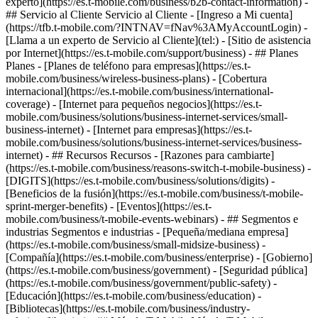
experto](https://es.t-mobile.com/business/b2b-contact-information) -
## Servicio al Cliente Servicio al Cliente - [Ingreso a Mi cuenta]
(https://tfb.t-mobile.com/?INTNAV=fNav%3AMyAccountLogin) -
[Llama a un experto de Servicio al Cliente](tel:) - [Sitio de asistencia
por Internet](https://es.t-mobile.com/support/business) - ## Planes
Planes - [Planes de teléfono para empresas](https://es.t-
mobile.com/business/wireless-business-plans) - [Cobertura
internacional](https://es.t-mobile.com/business/international-
coverage) - [Internet para pequeños negocios](https://es.t-
mobile.com/business/solutions/business-internet-services/small-
business-internet) - [Internet para empresas](https://es.t-
mobile.com/business/solutions/business-internet-services/business-
internet) - ## Recursos Recursos - [Razones para cambiarte]
(https://es.t-mobile.com/business/reasons-switch-t-mobile-business) -
[DIGITS](https://es.t-mobile.com/business/solutions/digits) -
[Beneficios de la fusión](https://es.t-mobile.com/business/t-mobile-
sprint-merger-benefits) - [Eventos](https://es.t-
mobile.com/business/t-mobile-events-webinars) - ## Segmentos e
industrias Segmentos e industrias - [Pequeña/mediana empresa]
(https://es.t-mobile.com/business/small-midsize-business) -
[Compañía](https://es.t-mobile.com/business/enterprise) - [Gobierno]
(https://es.t-mobile.com/business/government) - [Seguridad pública]
(https://es.t-mobile.com/business/government/public-safety) -
[Educación](https://es.t-mobile.com/business/education) -
[Bibliotecas](https://es.t-mobile.com/business/industry-