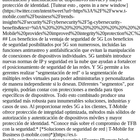
protección de identidad. [Tuitear esto , opens in a new window]
(https://twitter.com/intent/tweet?url=https%3A%2F%2Fwww.t-
mobile.com%2Fbusiness%2Ftrends-
insights%2Fsecurity%2Fcybersecurity%2F5g-cybersecurity-
benefits&text=%0A%20%20%20%20%20%20%20%20%20%20%20
Mobile%20provides%20improved%20integrity%20protection%
## Los beneficios de la ventaja de seguridad de 5G Los beneficios
de seguridad posibilitados por 5G son numerosos, incluidas las
funciones antirrastreo y antifalsificación que evitan la manipulación
de conexiones de dispositivos individuales. 5G también introduce
nuevas normas de IP y seguridad en la nube que ayudan a fortalecer
el posicionamiento de seguridad de las redes. Y 5G permite a los
gerentes realizar "segmentación de red" o la segmentación de
múltiples redes virtuales para poder administrarlas y personalizarlas
de manera independiente si lo desean. Diferentes "segmentos", por
ejemplo, podrían contar con protecciones a medida para tipos
específicos de dispositivos. Todo esto combinado produce una
seguridad más robusta para innumerables soluciones, industrias y
casos de uso. Al proporcionar redes 5G a los clientes, T-Mobile
ofrece protección de integridad optimizada, métodos más sólidos de
autorización y autenticación de dispositivos móviles y mayor
protección de identidad. *Conoce más sobre el compromiso de TFB
con la seguridad:* [*Soluciones de seguridad de red | T-Mobile for
Business (t-mobile.com)*](https://es.t-