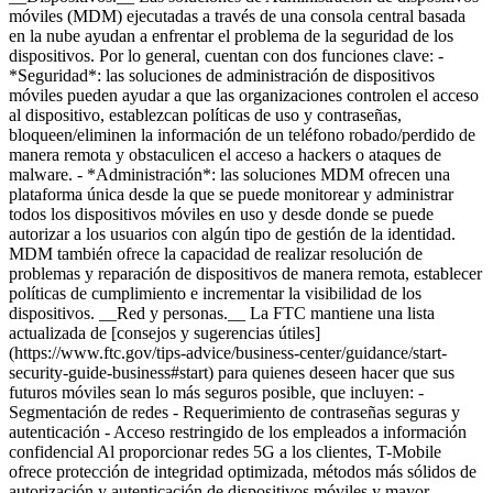
móviles (MDM) ejecutadas a través de una consola central basada
en la nube ayudan a enfrentar el problema de la seguridad de los
dispositivos. Por lo general, cuentan con dos funciones clave: -
*Seguridad*: las soluciones de administración de dispositivos
móviles pueden ayudar a que las organizaciones controlen el acceso
al dispositivo, establezcan políticas de uso y contraseñas,
bloqueen/eliminen la información de un teléfono robado/perdido de
manera remota y obstaculicen el acceso a hackers o ataques de
malware.
- *Administración*: las soluciones MDM ofrecen una
plataforma única desde la que se puede monitorear y administrar
todos los dispositivos móviles en uso y desde donde se puede
autorizar a los usuarios con algún tipo de gestión de la identidad.
MDM también ofrece la capacidad de realizar resolución de
problemas y reparación de dispositivos de manera remota, establecer
políticas de cumplimiento e incrementar la visibilidad de los
dispositivos. __Red y personas.__ La FTC mantiene una lista
actualizada de [consejos y sugerencias útiles]
(https://www.ftc.gov/tips-advice/business-center/guidance/start-
security-guide-business#start) para quienes deseen hacer que sus
futuros móviles sean lo más seguros posible, que incluyen: -
Segmentación de redes - Requerimiento de contraseñas seguras y
autenticación - Acceso restringido de los empleados a información
confidencial Al proporcionar redes 5G a los clientes, T-Mobile
ofrece protección de integridad optimizada, métodos más sólidos de
autorización y autenticación de dispositivos móviles y mayor