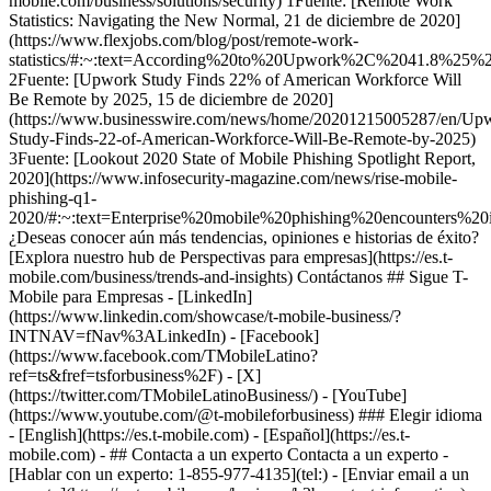
mobile.com/business/solutions/security) 1Fuente: [Remote Work
Statistics: Navigating the New Normal, 21 de diciembre de 2020]
(https://www.flexjobs.com/blog/post/remote-work-
statistics/#:~:text=According%20to%20Upwork%2C%2041.8%25%
2Fuente: [Upwork Study Finds 22% of American Workforce Will
Be Remote by 2025, 15 de diciembre de 2020]
(https://www.businesswire.com/news/home/20201215005287/en/Up
Study-Finds-22-of-American-Workforce-Will-Be-Remote-by-2025)
3Fuente: [Lookout 2020 State of Mobile Phishing Spotlight Report,
2020](https://www.infosecurity-magazine.com/news/rise-mobile-
phishing-q1-
2020/#:~:text=Enterprise%20mobile%20phishing%20encounters
¿Deseas conocer aún más tendencias, opiniones e historias de éxito?
[Explora nuestro hub de Perspectivas para empresas](https://es.t-
mobile.com/business/trends-and-insights) Contáctanos ## Sigue T-
Mobile para Empresas - [LinkedIn]
(https://www.linkedin.com/showcase/t-mobile-business/?
INTNAV=fNav%3ALinkedIn) - [Facebook]
(https://www.facebook.com/TMobileLatino?
ref=ts&fref=tsforbusiness%2F) - [X]
(https://twitter.com/TMobileLatinoBusiness/) - [YouTube]
(https://www.youtube.com/@t-mobileforbusiness) ### Elegir idioma
- [English](https://es.t-mobile.com) - [Español](https://es.t-
mobile.com)
- ## Contacta a un experto Contacta a un experto -
[Hablar con un experto: 1-855-977-4135](tel:) - [Enviar email a un