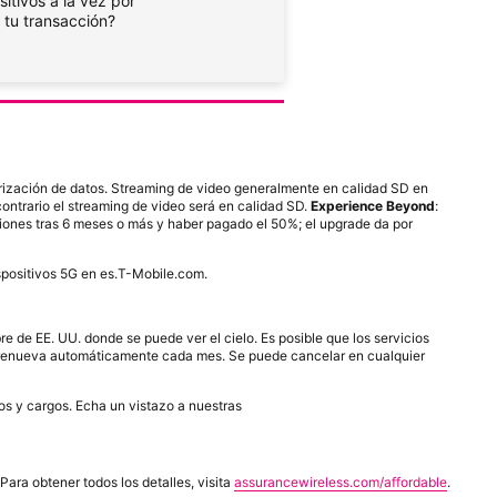
itivos a la vez por
 tu transacción?
iorización de datos. Streaming de video generalmente en calidad SD en
ontrario el streaming de video será en calidad SD.
Experience Beyond
:
iciones tras 6 meses o más y haber pagado el 50%; el upgrade da por
positivos 5G en es.
T-Mobile
.com.
re de EE. UU. donde se puede ver el cielo. Es posible que los servicios
 se renueva automáticamente cada mes. Se puede cancelar en cualquier
os y cargos. Echa un vistazo a nuestras
Para obtener todos los detalles, visita
assurancewireless.com/affordable
.