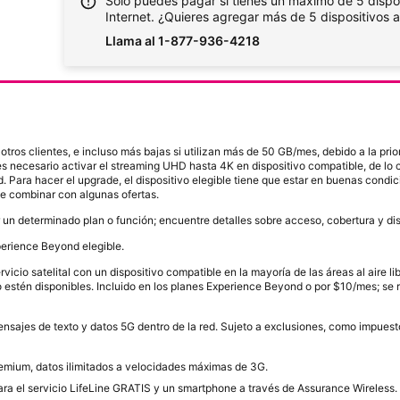
Solo puedes pagar si tienes un máximo de 5 dispos
Internet. ¿Quieres agregar más de 5 dispositivos a
Llama al 1-877-936-4218
otros clientes, e incluso más bajas si utilizan más de 50 GB/mes, debido a la pr
s necesario activar el streaming UHD hasta 4K en dispositivo compatible, de lo c
. Para hacer el upgrade, el dispositivo elegible tiene que estar en buenas cond
de combinar con algunas ofertas.
r un determinado plan o función; encuentre detalles sobre acceso, cobertura y dis
perience Beyond elegible.
cio satelital con un dispositivo compatible en la mayoría de las áreas al aire lib
o no estén disponibles. Incluido en los planes Experience Beyond o por $10/mes;
nsajes de texto y datos 5G dentro de la red. Sujeto a exclusiones, como impuest
remium, datos ilimitados a velocidades máximas de 3G.
para el servicio LifeLine GRATIS y un smartphone a través de Assurance Wireless. 