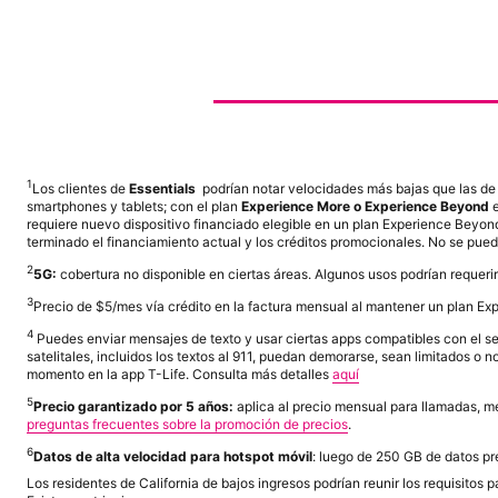
1
Los clientes de
Essentials
podrían notar velocidades más bajas que las de 
smartphones y tablets; con el plan
Experience More o Experience Beyond
e
requiere nuevo dispositivo financiado elegible en un plan Experience Beyond
terminado el financiamiento actual y los créditos promocionales. No se pue
2
5G:
cobertura no disponible en ciertas áreas. Algunos usos podrían requeri
3
Precio de $5/mes vía crédito en la factura mensual al mantener un plan Ex
4
Puedes enviar mensajes de texto y usar ciertas apps compatibles con el servi
satelitales, incluidos los textos al 911, puedan demorarse, sean limitados 
momento en la app
T-Life
. Consulta más detalles
aquí
5
Precio garantizado por 5 años:
aplica al precio mensual para llamadas, me
preguntas frecuentes sobre la promoción de precios
.
6
Datos de alta velocidad para hotspot móvil
: luego de 250 GB de datos p
Los residentes de California de bajos ingresos podrían reunir los requisitos 