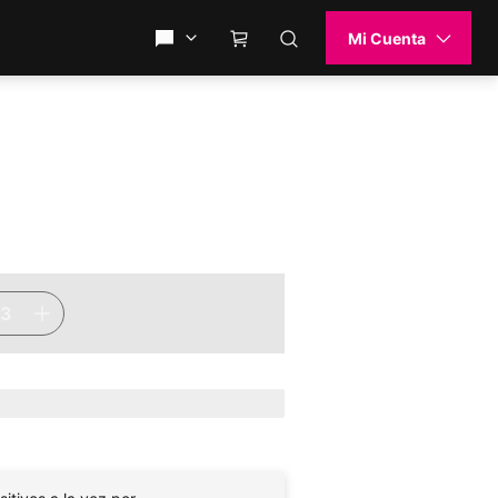
Mi Cuenta
Contacto y asistencia
Contacto y asistencia
Carrito
Buscar
3
for phone line(s) 3
o.......