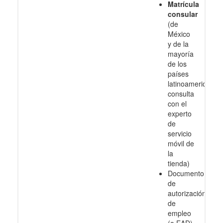
Matrícula
consular
(de
México
y de la
mayoría
de los
países
latinoamericanos
consulta
con el
experto
de
servicio
móvil de
la
tienda)
Documento
de
autorización
de
empleo
(o EAD)