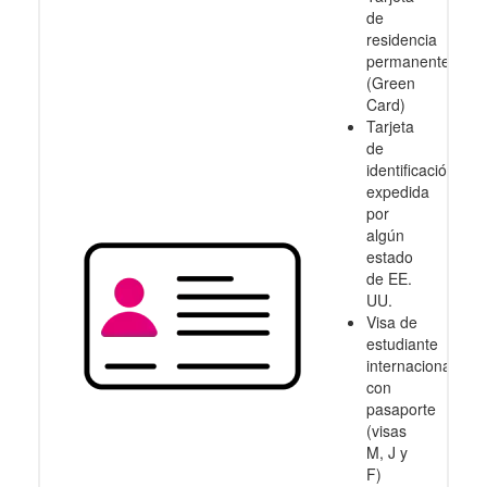
de
residencia
permanente
(Green
Card)
Tarjeta
de
identificación
expedida
por
algún
estado
de EE.
UU.
Visa de
estudiante
internacional
con
pasaporte
(visas
M, J y
F)