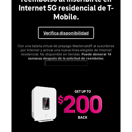
Internet 5G residencial de T-
Mobile.
Verifica disponibilidad
Con una tarjeta virtual de prepago Mastercard® al suscribirse
por Internet y activar una nueva línea elegible de Internet
residencial. No disponible en tiendas.
Puede demorar 14
semanas después de la solicitud de reembolso.
Ver términos completos
SA
D
S
Obt
fun
O