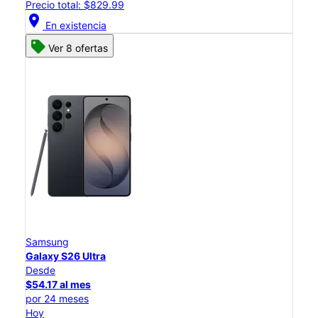
Precio total: $829.99
location_on
En existencia
Ver 8 ofertas
Samsung
Galaxy S26 Ultra
Desde
$54.17 al mes
por 24 meses
Hoy