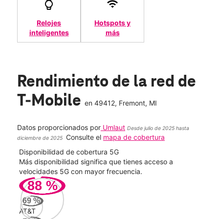
Relojes
Hotspots y
inteligentes
más
Rendimiento de la red de
T-Mobile
en
49412
, Fremont, MI
Datos proporcionados por
Umlaut
Desde julio de 2025 hasta
Consulte el
mapa de cobertura
diciembre de 2025
Disponibilidad de cobertura 5G
Velo
ad
Más disponibilidad significa que tienes acceso a
Mayo
le.
velocidades 5G con mayor frecuencia.
vide
88
%
57
69
%
Mbp
AT&T