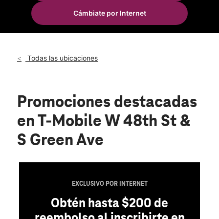
Sáb.:
10:00 a.m. a 8:00 p.m.
Cámbiate por Internet
Dom.:
11:00 a.m. a 6:00 p.m.
location_on
7151 W 48th St Fremont, MI 49412
Todas las ubicaciones
Promociones destacadas
en T-Mobile W 48th St &
S Green Ave
EXCLUSIVO POR INTERNET
Obtén hasta $200 de
reembolso al inscribirte en