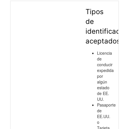
Tipos
de
identificació
aceptados
Licencia
de
conducir
expedida
por
algún
estado
de EE.
UU.
Pasaporte
de
EE.UU.
o
Tarjeta