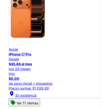
Apple
iPhone 17 Pro
Desde
$45.84 al mes
por 24 meses
Hoy
$0.00
de pago inicial + impuestos
Precio normal: $1,099.99
location_on
En existencia
Ver 11 ofertas