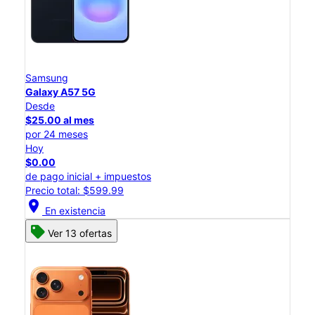
Samsung
Galaxy A57 5G
Desde
$25.00 al mes
por 24 meses
Hoy
$0.00
de pago inicial + impuestos
Precio total: $599.99
location_on
En existencia
Ver 13 ofertas