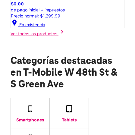
$0.00
de pago inicial + impuestos
Precio normal: $1,299.99
location_on
En existencia
chevron_right
Ver todos los productos
Categorías destacadas
en T-Mobile W 48th St &
S Green Ave
Smartphones
Tablets