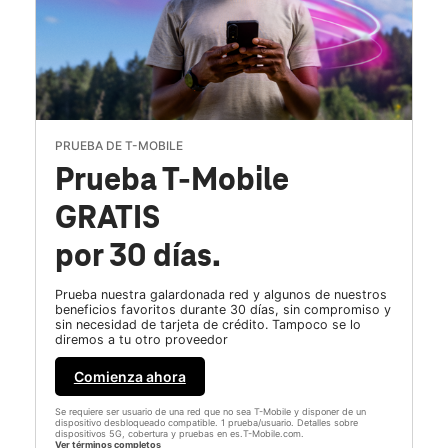
PRUEBA DE T-MOBILE
Prueba T-Mobile
GRATIS
por 30 días.
Prueba nuestra galardonada red y algunos de nuestros
beneficios favoritos durante 30 días, sin compromiso y
sin necesidad de tarjeta de crédito. Tampoco se lo
diremos a tu otro proveedor
Comienza ahora
Se requiere ser usuario de una red que no sea T-Mobile y disponer de un
dispositivo desbloqueado compatible. 1 prueba/usuario. Detalles sobre
dispositivos 5G, cobertura y pruebas en es.T-Mobile.com.
Ver términos completos