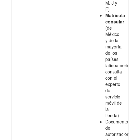
M, J y
F)
Matrícula
consular
(de
México
y de la
mayoría
de los
países
latinoamericanos
consulta
con el
experto
de
servicio
móvil de
la
tienda)
Documento
de
autorización