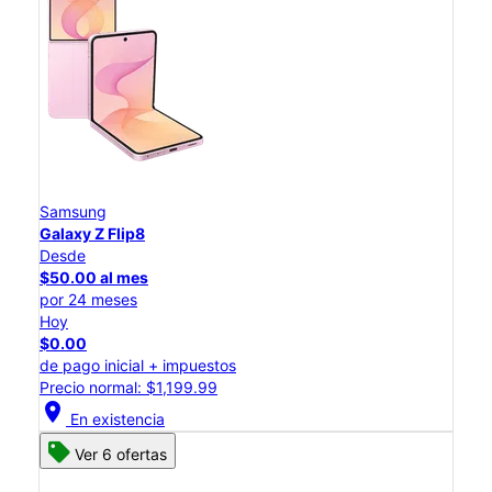
Samsung
Galaxy Z Flip8
Desde
$50.00 al mes
por 24 meses
Hoy
$0.00
de pago inicial + impuestos
Precio normal: $1,199.99
location_on
En existencia
Ver 6 ofertas