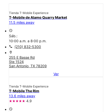
Tienda T-Mobile Experience
T-Mobile de Alamo Quarry Market
11.5 miles away
access_time
Sáb.:
10:00 a.m. a 8:00 p.m.
call
(210) 832-5300
location_on
255 E Basse Rd
Ste 1524
San Antonio, TX 78209
Ver
Tienda T-Mobile Experience
T-Mobile The Rim
13.6 miles away
4.9
access_time