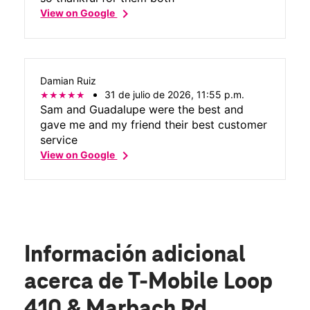
chevron_right
View on Google
Damian Ruiz
31 de julio de 2026, 11:55 p.m.
Sam and Guadalupe were the best and
gave me and my friend their best customer
service
chevron_right
View on Google
Información adicional
acerca de T-Mobile Loop
410 & Marbach Rd