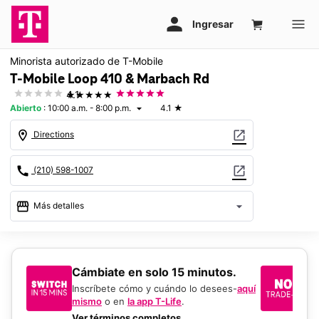
Minorista autorizado de T-Mobile
T-Mobile Loop 410 & Marbach Rd
★★★★★
4.1
Abierto
:
10:00 a.m. - 8:00 p.m.
4.1
★
arrow_drop_down
location_on
open_in_new
Directions
call
open_in_new
(210) 598-1007
storefront
arrow_drop_down
Más detalles
Abrir
access_time
Sáb.:
10:00 a.m. a 8:00 p.m.
Dom.:
12:00 p.m. a 6:00 p.m.
​​​​​​​Cámbiate en solo 15 minutos.
Si
Lun.:
10:00 a.m. a 8:00 p.m.
un
Inscríbete cómo y cuándo lo desees-
aquí
Mar.:
10:00 a.m. a 8:00 p.m.
mismo
o en
la app T-Life
.
Us
Mié.:
10:00 a.m. a 8:00 p.m.
en
Ver términos completos