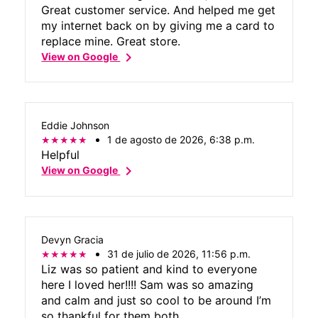
Great customer service. And helped me get
my internet back on by giving me a card to
replace mine. Great store.
chevron_right
View on Google
Eddie Johnson
1 de agosto de 2026, 6:38 p.m.
Helpful
chevron_right
View on Google
Devyn Gracia
31 de julio de 2026, 11:56 p.m.
Liz was so patient and kind to everyone
here I loved her!!!! Sam was so amazing
and calm and just so cool to be around I’m
so thankful for them both