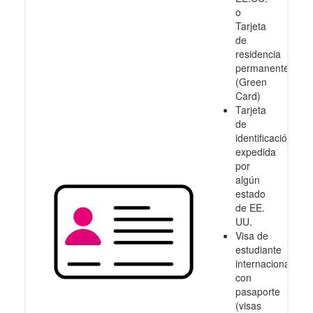
o
Tarjeta
de
residencia
permanente
(Green
Card)
Tarjeta
de
identificación
expedida
por
algún
estado
de EE.
UU.
Visa de
estudiante
internacional
con
pasaporte
(visas