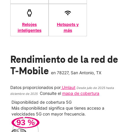
Relojes
Hotspots y
inteligentes
más
Rendimiento de la red de
T-Mobile
en
78227
, San Antonio, TX
Datos proporcionados por
Umlaut
Desde julio de 2025 hasta
Consulte el
mapa de cobertura
diciembre de 2025
Disponibilidad de cobertura 5G
Velo
ad
Más disponibilidad significa que tienes acceso a
Mayo
le.
velocidades 5G con mayor frecuencia.
vide
93
%
263
85
%