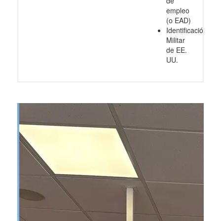
de
empleo
(o EAD)
Identificación
Militar
de EE.
UU.