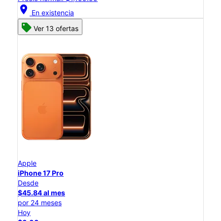
location_on
En existencia
Ver 13 ofertas
Apple
iPhone 17 Pro
Desde
$45.84 al mes
por 24 meses
Hoy