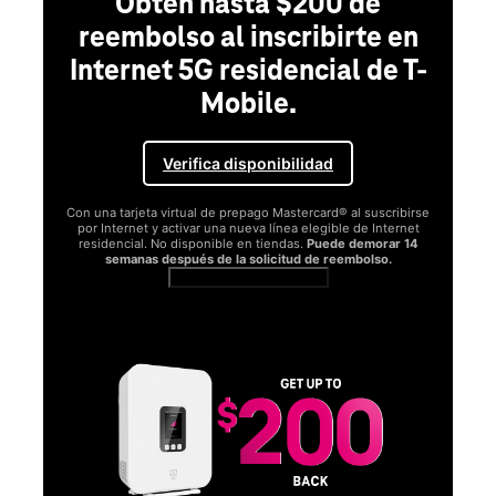
Obtén hasta $200 de
reembolso al inscribirte en
Internet 5G residencial de T-
Mobile.
Verifica disponibilidad
Con una tarjeta virtual de prepago Mastercard® al suscribirse
por Internet y activar una nueva línea elegible de Internet
residencial. No disponible en tiendas.
Puede demorar 14
semanas después de la solicitud de reembolso.
Ver términos completos
SA
D
S
Obt
fun