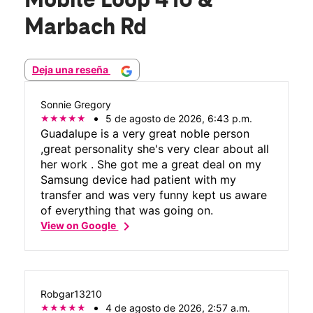
Mobile Loop 410 &
Marbach Rd
Deja una reseña
Sonnie Gregory
5 de agosto de 2026, 6:43 p.m.
Guadalupe is a very great noble person
,great personality she's very clear about all
her work . She got me a great deal on my
Samsung device had patient with my
transfer and was very funny kept us aware
of everything that was going on.
chevron_right
View on Google
Robgar13210
4 de agosto de 2026, 2:57 a.m.