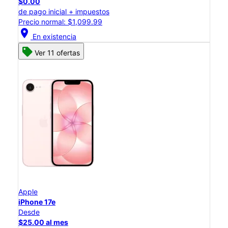
$0.00
de pago inicial + impuestos
Precio normal: $1,099.99
location_on
En existencia
Ver 11 ofertas
Apple
iPhone 17e
Desde
$25.00 al mes