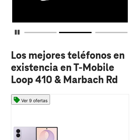
O
Detener carrusel
Los mejores teléfonos en
existencia
en T-Mobile
Loop 410 & Marbach Rd
Ver 9 ofertas