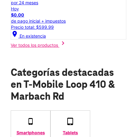
por 24 meses
Hoy
$0.00
de pago inicial + impuestos
Precio total: $599.99
location_on
En existencia
chevron_right
Ver todos los productos
Categorías destacadas
en T-Mobile Loop 410 &
Marbach Rd
Smartphones
Tablets