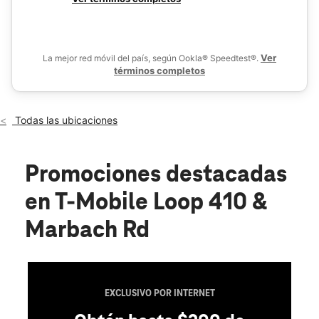
Jue.:
10:00 a.m. a 8:00 p.m.
De
Vie.:
10:00 a.m. a 8:00 p.m.
location_on
8223 Marbach Rd Ste 104 San Antonio, TX 78227
Ver
La mejor red móvil del país, según Ookla® Speedtest®.
términos completos
Todas las ubicaciones
Promociones destacadas
en T-Mobile Loop 410 &
Marbach Rd
EXCLUSIVO POR INTERNET