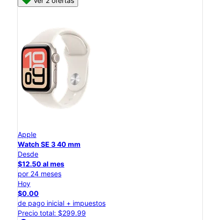
Ver 2 ofertas
Apple
Watch SE 3 40 mm
Desde
$12.50 al mes
por 24 meses
Hoy
$0.00
de pago inicial + impuestos
Precio total: $299.99