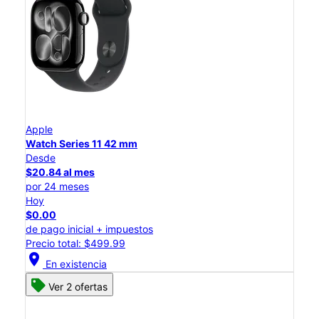
Apple
Watch Series 11 42 mm
Desde
$20.84 al mes
por 24 meses
Hoy
$0.00
de pago inicial + impuestos
Precio total: $499.99
location_on
En existencia
Ver 2 ofertas