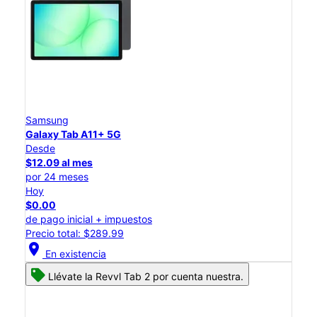
Samsung
Galaxy Tab A11+ 5G
Desde
$12.09 al mes
por 24 meses
Hoy
$0.00
de pago inicial + impuestos
Precio total: $289.99
location_on
En existencia
Llévate la Revvl Tab 2 por cuenta nuestra.