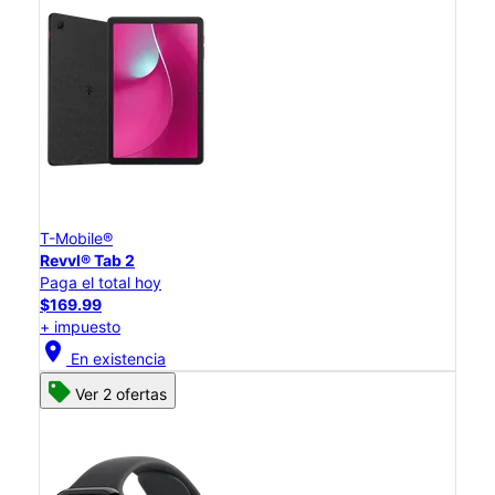
T-Mobile®
Revvl® Tab 2
Paga el total hoy
$169.99
+ impuesto
location_on
En existencia
Ver 2 ofertas