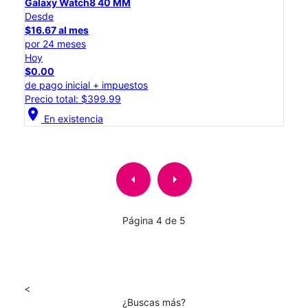
Galaxy Watch8 40 MM
Desde
$16.67 al mes
por 24 meses
Hoy
$0.00
de pago inicial + impuestos
Precio total: $399.99
location_on
En existencia
arrow_left
arrow_right
Página 4 de 5
<
¿Buscas más?