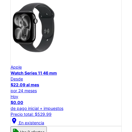
Apple
Watch Series 11 46 mm
Desde
$22.09 al mes
por 24 meses
Hoy
$0.00
de pago inicial + impuestos
Precio total: $529.99
location_on
En existencia