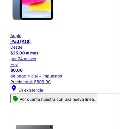
Apple
iPad (A16)
Desde
$25.00 al mes
por 24 meses
Hoy
$0.00
de pago inicial + impuestos
Precio total: $599.99
location_on
En existencia
Por cuenta nuestra con una nueva línea.