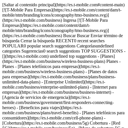
[Saltar al contenido principal](https://es.t-mobile.com#content-main) [![T-Mobile Para Empresas](https://es.t-mobile.com/content/dam/t-mobile/ntm/branding/icons/iconography/tmo-business.svg)](https://es.t-mobile.com/business) Ingresa [![T-Mobile Para Empresas](https://es.t-mobile.com/content/dam/t-mobile/ntm/branding/icons/iconography/tmo-business.svg)](https://es.t-mobile.com/business) Buscar Buscar Enviar término de búsqueda Cerrar la búsqueda RECENT0 recent searches POPULAR0 popular search suggestions Categoríasundefined categories Sugerencias0 search suggestions TOP SUGGESTIONS - [](https://es.t-mobile.com) undefined top suggestions - [Planes](https://es.t-mobile.com/business/wireless-business-plans) Planes - Planes - [Planes telefónicos para empresas](https://es.t-mobile.com/business/wireless-business-plans) - [Planes de datos para empresas](https://es.t-mobile.com/business/plans/business-unlimited-data-plans) - [Enterprise Unlimited](https://es.t-mobile.com/business/enterprise-unlimited-plans) - [Internet para empresas](https://es.t-mobile.com/business/business-internet) - [Agencia de servicios de emergencia](https://es.t-mobile.com/business/government/first-responders-connecting-heroes) - [Beneficios para viajes](https://es.t-mobile.com/business/plans/travel-benefits) - [Planes telefónicos para consumidores](https://es.t-mobile.com/cell-phone-plans) - [Cobertura](https://es.t-mobile.com/business/5g) Cobertura - [Red 5G](https://es.t-mobile.com/business/5g) - [Mapa de cobertura 5G y 4G](https://es.t-mobile.com/business/5g/5g-coverage-map) - [Servicio de telefonía por satélite](https://es.t-mobile.com/business/starlink-satellite-phone-service) - [Prueba nuestra red 5G](https://es.t-mobile.com/business/offers/free-network-trial) - [Dispositivos](https://es.t-mobile.com/business/cell-phones) Dispositivos - Tipo - [Teléfonos](https://es.t-mobile.com/business/cell-phones) - [Tablets y Hotspots](https://es.t-mobile.com/business/tablets) - [Accesorios](https://es.t-mobile.com/business/accessories) - [Trae tu propio dispositivo](https://es.t-mobile.com/business/byod-bring-your-own-device) - [Dispositivos certificados sin existencias](https://es.t-mobile.com/business/solutions/iot/device-certification) - Ofertas - [Ver ofertas](https://es.t-mobile.com/business/offers/business-deals-hub) - [Apple](https://es.t-mobile.com/business/apple-business-iphone-deals) - [Samsung](https://es.t-mobile.com/business/offers/samsung-galaxy-5g) - [Google Pixel](https://es.t-mobile.com/business/offers/google-pixel-deals) - [Internet](https://es.t-mobile.com/business/business-internet) Internet - [Información general](https://es.t-mobile.com/business/business-internet) - [Internet para empresas pequeñas/medianas](https://es.t-mobile.com/business/solutions/business-internet-services/small-business-internet) - [Internet para empresas grandes](https://es.t-mobile.com/business/solutions/business-internet-services/business-internet) - [Internet para el gobierno](https://es.t-mobile.com/business/government/internet-services) - [Internet para la educación](https://es.t-mobile.com/business/education/internet-services) - [Verifica disponibilidad](https://es.t-mobile.com/business/check-eligibility) - [Ofertas](https://es.t-mobile.com/business/offers/business-deals-hub) Ofertas - Ofertas - [Ver ofertas](https://es.t-mobile.com/business/offers/business-deals-hub) - [Apple](https://es.t-mobile.com/business/apple-business-iphone-deals) - [Samsung](https://es.t-mobile.com/business/offers/samsung-galaxy-5g#INTNAV=tNav:Deals:Samsung) - [Google Pixel](https://es.t-mobile.com/business/offers/google-pixel-deals) - [Teléfonos gratis y con cero de pago inicial](https://es.t-mobile.com/business/offers/zero-down-phones) - Descuentos del plan - [Militares y veteranos](https://es.t-mobile.com/business/offers/military-discount-plans) - [Miembros de servicios de emergencia](https://es.t-mobile.com/business/offers/first-responder-discount-phone-plans) - [Soluciones](https://es.t-mobile.com/business/solutions) Soluciones - Soluciones - [Información general](https://es.t-mobile.com/business/solutions) - [Internet para empresas](https://es.t-mobile.com/business/business-internet) - [Internet de las cosas](https://es.t-mobile.com/business/solutions/iot) - [Redes avanzadas](https://es.t-mobile.com/business/solutions/5g-advanced-solutions) - [Productividad](https://es.t-mobile.com/business/solutions/productivity) - [Seguridad](https://es.t-mobile.com/business/solutions/security) - [Comunicaciones basadas en IA](https://es.t-mobile.com/business/solutions/dialpad) - Segmentos e industrias - [Pequeña/mediana empresa](https://es.t-mobile.com/business/small-midsize-business) - [Compañía](https://es.t-mobile.com/business/enterprise) - [Gobierno](https://es.t-mobile.com/business/government) - [Educación](https://es.t-mobile.com/business/education) - [T-Priority](https://es.t-mobile.com/t-priority) - [Industrias](https://es.t-mobile.com/business/industry-solutions) - Recursos - [Por qué T-Mobile](https://es.t-mobile.com/business/why-tmobile) - [Historias de clientes](https://es.t-mobile.com/business/why-tmobile/customer-success-stories) - [Cambiar de operador móvil](https://es.t-mobile.com/business/switch-phone-carriers) - [Beneficios](https://es.t-mobile.com/business/benefits/magenta-status) - [T-Platform](https://es.t-mobile.com/business/solutions/t-platform) - [Premios Innovate](https://es.t-mobile.com/business/customer-innovate-awards) - [Socios](https://es.t-mobile.com) Socios - [Programa de socios](https://es.t-mobile.com/business/partner-recruitment) - [Ingreso al portal | Registrarse](https://businesspartners.t-mobile.com?INTNAV=tNav%3APartners%3APortalLoginRegister) [Contáctanos](https://es.t-mobile.com/business/b2b-contact-information) Contáctanos - [Ventas: 833-390-1896](tel:1-833-390-1896) - [Asistencia: 844-211-5308](tel:1-844-211-5308) - [Comunícate con ventas](https://es.t-mobile.com/business/b2b-contact-information/form) [Encuentra una tienda](https://es.t-mobile.com/stores/i/business) [Carrito](https://es.t-mobile.com/business/cart) Buscar Buscar Enviar término de búsqueda Cerrar la búsqueda RECENT0 recent searches POPULAR0 popular search suggestions Categoríasundefined categories Sugerencias0 search suggestions TOP SUGGESTIONS - [](https://es.t-mobile.com) undefined top suggestions Cómo empezar Mi cuenta [Ingresar](https://tfb.t-mobile.com/) [Volver al tablero](https://es.t-mobile.com/account/dashboard) más de T-Mobile - [Wireless (Móvil)](https://es.t-mobile.com/) - [Empresas](https://es.t-mobile.com/business) - [Prepagado](https://es.prepaid.t-mobile.com/home) - [Internet](https://es.t-mobile.com/home-internet) - [T-Priority](https://es.t-mobile.com/t-priority) - [SuperMobile](https://es.t-mobile.com/business/plans/supermobile) [](https://es.t-mobile.com) # T-Mobile está preparando el camino hoy para los autos conectados del mañana. ## T-Mobile está preparando el camino hoy para los autos conectados del mañana. COMPARTE ESTE ARTÍCULO: [![](https://es.t-mobile.com/content/dam/digx/tmobile/us/en/branding/icons/Linked-In-icon.png)](https://www.linkedin.com/uas/login?session_redirect=https%3A%2F%2Fwww.linkedin.com%2FshareArticle%3Furl%3Dhttps%3A%2F%2Fwww.t-mobile.com%2Fbusiness%2Fresources%2Farticle%2Fpaving-the-way-with-connected-car-technology) [![](https://es.t-mobile.com/content/dam/digx/tmobile/us/en/branding/icons/Facebook-icon.png)](https://www.facebook.com/sharer/sharer.php?u=https%3A%2F%2Fwww.t-mobile.com%2Fbusiness%2Fresources%2Farticle%2Fpaving-the-way-with-connected-car-technology) [![](https://es.t-mobile.com/content/dam/digx/tmobile/us/en/branding/icons/Twitter-icon.png)](https://twitter.com/intent/tweet?url=https%3A%2F%2Fwww.t-mobile.com%2Fbusiness%2Fresources%2Farticle%2Fpaving-the-way-with-connected-car-technology&text=How%20Mobility%20Can%20Help%20Cut%20Friction%20from%20Customer%20Experiences) Por [Dave Sullivan](https://www.linkedin.com/in/dsulli37/) *Dave Sullivan trabajó para Ford y Panasonic Automotive y se desempeñó como analista de la industria automotriz en AutoPacific ofreciendo perspectivas a los medios, líderes ejecutivos y una gran diversidad de interesados del sector. Es un formador de opiniones y aparece con regularidad en The Wall Street Journal, USA Today, Automotive News y muchas otras publicaciones de nivel mundial. Su experiencia también incluye haber iniciado una nueva unidad de negocios para Boyd Corporation con soluciones de gestión térmica para baterías de vehículos eléctricos, inversores, transformadores y cargadores integrados. Actualmente lidera iniciativas colaborativas con proveedores y fabricantes de equipos originales (OEM) para promover y desarrollar el uso de plásticos ligeros.* __¿Quién quiere un auto con tecnología obsoleta? Nadie.__ [Tuitear esto , opens in a new window](https://twitter.com/intent/tweet?url=https%3A%2F%2Fwww.t-mobile.com%2Fbusiness%2Fresources%2Farticles%2Fpaving-the-way-with-connected-car-technology&text=%0A%20%20%20%20%20%20%20%20%20%20%20%20%20%20%20%20Who%20wants%20a%20car%20with%20dated%20technology%3F%20Nobody.%0A%09%09%09%09%0A%20%20%20%20%20%20%20%20%20%20%20%20%20%20%20%20%20-) Es 2009. Viste una buena oferta en el periódico para comprar un coche nuevo. Visitas al concesionario y compras tu nuevo auto. Estás encantado de que tu nuevo auto tenga un puerto USB para enchufar tu iPod con conector de 30 pines para escuchar esa nueva canción de Lady Gaga. Tu auto también cuenta con un reproductor de CD, pero ¿para qué querrías usarlo si el iPod puede almacenar miles de canciones? Avanzamos hasta 2021. Todavía tienes el mismo auto. Ya no tienes ese iPod con conector de 30 pines por