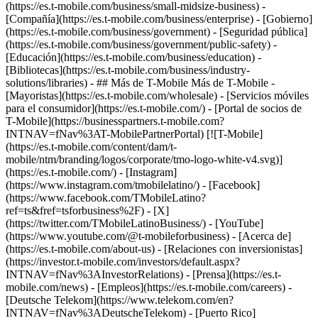
(https://es.t-mobile.com/business/small-midsize-business) -
[Compañía](https://es.t-mobile.com/business/enterprise) - [Gobierno]
(https://es.t-mobile.com/business/government) - [Seguridad pública]
(https://es.t-mobile.com/business/government/public-safety) -
[Educación](https://es.t-mobile.com/business/education) -
[Bibliotecas](https://es.t-mobile.com/business/industry-
solutions/libraries) - ## Más de T-Mobile Más de T-Mobile -
[Mayoristas](https://es.t-mobile.com/wholesale) - [Servicios móviles
para el consumidor](https://es.t-mobile.com/) - [Portal de socios de
T-Mobile](https://businesspartners.t-mobile.com?
INTNAV=fNav%3AT-MobilePartnerPortal) [![T-Mobile]
(https://es.t-mobile.com/content/dam/t-
mobile/ntm/branding/logos/corporate/tmo-logo-white-v4.svg)]
(https://es.t-mobile.com/) - [Instagram]
(https://www.instagram.com/tmobilelatino/) - [Facebook]
(https://www.facebook.com/TMobileLatino?
ref=ts&fref=tsforbusiness%2F) - [X]
(https://twitter.com/TMobileLatinoBusiness/) - [YouTube]
(https://www.youtube.com/@t-mobileforbusiness)
- [Acerca de]
(https://es.t-mobile.com/about-us) - [Relaciones con inversionistas]
(https://investor.t-mobile.com/investors/default.aspx?
INTNAV=fNav%3AInvestorRelations) - [Prensa](https://es.t-
mobile.com/news) - [Empleos](https://es.t-mobile.com/careers) -
[Deutsche Telekom](https://www.telekom.com/en?
INTNAV=fNav%3ADeutscheTelekom) - [Puerto Rico]