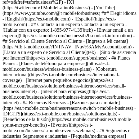
- ## Contacta a un experto Contacta a un experto -
[Hablar con un experto: 1-855-977-4135](tel:) - [Enviar email a un
experto](https://es.t-mobile.com/business/b2b-contact-information) -
## Servicio al Cliente Servicio al Cliente - [Ingreso a Mi cuenta]
(https://tfb.t-mobile.com/?INTNAV=fNav%3AMyAccountLogin) -
[Llama a un experto de Servicio al Cliente](tel:) - [Sitio de asistencia
por Internet](https://es.t-mobile.com/support/business) - ## Planes
Planes - [Planes de teléfono para empresas](https://es.t-
mobile.com/business/wireless-business-plans) - [Cobertura
internacional](https://es.t-mobile.com/business/international-
coverage) - [Internet para pequeños negocios](https://es.t-
mobile.com/business/solutions/business-internet-services/small-
business-internet) - [Internet para empresas](https://es.t-
mobile.com/business/solutions/business-internet-services/business-
internet) - ## Recursos Recursos - [Razones para cambiarte]
(https://es.t-mobile.com/business/reasons-switch-t-mobile-business) -
[DIGITS](https://es.t-mobile.com/business/solutions/digits) -
[Beneficios de la fusión](https://es.t-mobile.com/business/t-mobile-
sprint-merger-benefits) - [Eventos](https://es.t-
mobile.com/business/t-mobile-events-webinars) - ## Segmentos e
industrias Segmentos e industrias - [Pequeña/mediana empresa]