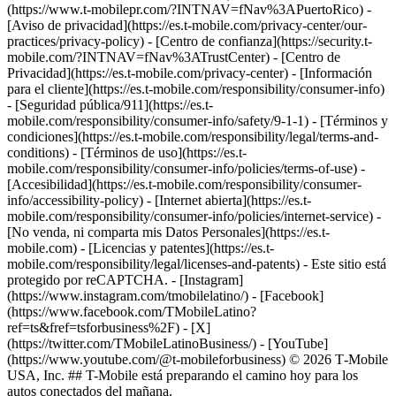
(https://www.t-mobilepr.com/?INTNAV=fNav%3APuertoRico)
-
[Aviso de privacidad](https://es.t-mobile.com/privacy-center/our-
practices/privacy-policy) - [Centro de confianza](https://security.t-
mobile.com/?INTNAV=fNav%3ATrustCenter) - [Centro de
Privacidad](https://es.t-mobile.com/privacy-center) - [Información
para el cliente](https://es.t-mobile.com/responsibility/consumer-info)
- [Seguridad pública/911](https://es.t-
mobile.com/responsibility/consumer-info/safety/9-1-1) - [Términos y
condiciones](https://es.t-mobile.com/responsibility/legal/terms-and-
conditions) - [Términos de uso](https://es.t-
mobile.com/responsibility/consumer-info/policies/terms-of-use) -
[Accesibilidad](https://es.t-mobile.com/responsibility/consumer-
info/accessibility-policy) - [Internet abierta](https://es.t-
mobile.com/responsibility/consumer-info/policies/internet-service) -
[No venda, ni comparta mis Datos Personales](https://es.t-
mobile.com) - [Licencias y patentes](https://es.t-
mobile.com/responsibility/legal/licenses-and-patents) - Este sitio está
protegido por reCAPTCHA.
- [Instagram]
(https://www.instagram.com/tmobilelatino/) - [Facebook]
(https://www.facebook.com/TMobileLatino?
ref=ts&fref=tsforbusiness%2F) - [X]
(https://twitter.com/TMobileLatinoBusiness/) - [YouTube]
(https://www.youtube.com/@t-mobileforbusiness) © 2026 T‑Mobile
USA, Inc. ## T-Mobile está preparando el camino hoy para los
autos conectados del mañana.