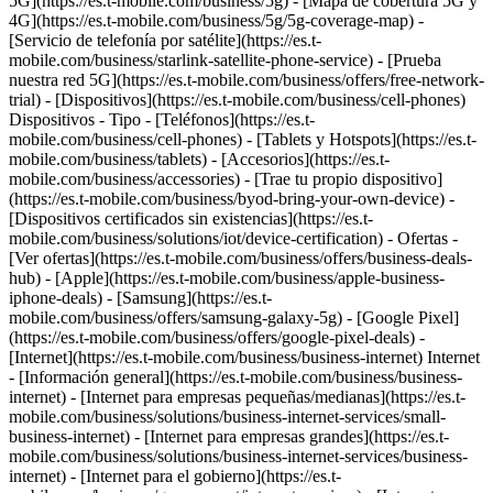
5G](https://es.t-mobile.com/business/5g) - [Mapa de cobertura 5G y
4G](https://es.t-mobile.com/business/5g/5g-coverage-map) -
[Servicio de telefonía por satélite](https://es.t-
mobile.com/business/starlink-satellite-phone-service) - [Prueba
nuestra red 5G](https://es.t-mobile.com/business/offers/free-network-
trial) - [Dispositivos](https://es.t-mobile.com/business/cell-phones)
Dispositivos - Tipo - [Teléfonos](https://es.t-
mobile.com/business/cell-phones) - [Tablets y Hotspots](https://es.t-
mobile.com/business/tablets) - [Accesorios](https://es.t-
mobile.com/business/accessories) - [Trae tu propio dispositivo]
(https://es.t-mobile.com/business/byod-bring-your-own-device) -
[Dispositivos certificados sin existencias](https://es.t-
mobile.com/business/solutions/iot/device-certification) - Ofertas -
[Ver ofertas](https://es.t-mobile.com/business/offers/business-deals-
hub) - [Apple](https://es.t-mobile.com/business/apple-business-
iphone-deals) - [Samsung](https://es.t-
mobile.com/business/offers/samsung-galaxy-5g) - [Google Pixel]
(https://es.t-mobile.com/business/offers/google-pixel-deals) -
[Internet](https://es.t-mobile.com/business/business-internet) Internet
- [Información general](https://es.t-mobile.com/business/business-
internet) - [Internet para empresas pequeñas/medianas](https://es.t-
mobile.com/business/solutions/business-internet-services/small-
business-internet) - [Internet para empresas grandes](https://es.t-
mobile.com/business/solutions/business-internet-services/business-
internet) - [Internet para el gobierno](https://es.t-