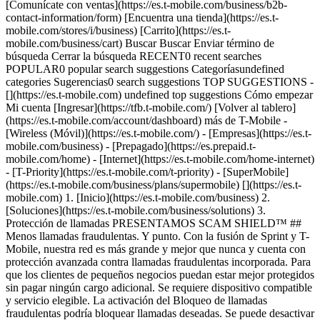
[Comunícate con ventas](https://es.t-mobile.com/business/b2b-
contact-information/form) [Encuentra una tienda](https://es.t-
mobile.com/stores/i/business) [Carrito](https://es.t-
mobile.com/business/cart) Buscar Buscar Enviar término de
búsqueda Cerrar la búsqueda RECENT0 recent searches
POPULAR0 popular search suggestions Categoríasundefined
categories Sugerencias0 search suggestions TOP SUGGESTIONS -
[](https://es.t-mobile.com) undefined top suggestions Cómo empezar
Mi cuenta [Ingresar](https://tfb.t-mobile.com/) [Volver al tablero]
(https://es.t-mobile.com/account/dashboard) más de T-Mobile -
[Wireless (Móvil)](https://es.t-mobile.com/) - [Empresas](https://es.t-
mobile.com/business) - [Prepagado](https://es.prepaid.t-
mobile.com/home) - [Internet](https://es.t-mobile.com/home-internet)
- [T-Priority](https://es.t-mobile.com/t-priority) - [SuperMobile]
(https://es.t-mobile.com/business/plans/supermobile)
[](https://es.t-mobile.com) 1. [Inicio](https://es.t-mobile.com/business) 2. [Soluciones](https://es.t-mobile.com/business/solutions) 3. Protección de llamadas PRESENTAMOS SCAM SHIELD™ ## Menos llamadas fraudulentas. Y punto. Con la fusión de Sprint y T-Mobile, nuestra red es más grande y mejor que nunca y cuenta con protección avanzada contra llamadas fraudulentas incorporada. Para que los clientes de pequeños negocios puedan estar mejor protegidos sin pagar ningún cargo adicional. Se requiere dispositivo compatible y servicio elegible. La activación del Bloqueo de llamadas fraudulentas podría bloquear llamadas deseadas. Se puede desactivar en cualquier momento. ## GENERAL ## GENERAL - ### [El efecto](https://es.t-mobile.com#impact) A nadie le gustan las llamadas fraudulentas, y menos aún a pequeños negocios como el tuyo. - ### [Nuestras soluciones](https://es.t-mobile.com#solutions) Te ayudamos a estar mejor protegido con nuestras opciones de vanguardia para la protección contra estafas. - ### [Transparencia de llamadas](https://es.t-mobile.com#transparency) Reduce el número de llamadas perdidas de clientes. ## Menos llamadas fraudulentas. Y punto. ## EL IMPACTO A nadie le gustan las llamadas fraudulentas, y menos aún a las empresas pequeñas. Aprovecha el tiempo haciendo las cosas que te importan, como ocuparte de tu empresa, en lugar de estar filtrando llamadas. ## El fraude telefónico es uno de los tipos más comunes de estafa. La Comisión Federal de Comercio reportó que, desde 2015-2019, el método número 1 de contacto para los estafadores son las llamadas telefónicas. ## El fraude telefónico es uno de los tipos más comunes de estafa. ## Las llamadas no deseadas son todo un problema. Cada año, en Estados Unidos se reciben billones de llamadas fraudulentas y robollamadas. De hecho, en 2019 ocurrieron 58.5 mil millones de estafas y robollamadas, es decir, más de 1,800 llamadas por segundo. ## Las llamadas no deseadas son todo un problema. ## Las llamadas fraudulentas pueden costar caro. En 2019, estas llamadas suponen un costo de 70 millones de horas y de $10.5 mil millones para los estadounidenses. ## Las llamadas fraudulentas pueden costar caro. De acuerdo con el informe "Los principales fraudes de 2019" de la FTC, [Harris Poll/True Caller Survey - Abril de 2019](https://truecaller.blog/2019/04/17/truecaller-insights-2019-us-spam-phone-scam-report/), [YouMail Robocall Index EOY 2019](https://robocallindex.com/history/time), [Hiya Half-Yearly Report - 2019](https://es.t-mobile.com/24/_mp.v3UkdsbnZ1SXNCeFJFcjdvMEZvUi1YRTluZ29yZkhYa0Rxanltdm1JdzF4SS4y_mp.ve/_assets_hiya_com/public/pdf/HiyaStateOfTheCall2019H1.pdf?v=6b7b682837c56c47656c012c1da0e6a), [Hiya State of the Call EOY 2019](https://es.t-mobile.com/24/_mp.v3cHJELS1fanJWWHpPTEpnd01FREhXSWVHSHAtS2RuY2VNOUVraTlIQl91NC43_mp.ve/_assets_hiya_com/public/pdf/HiyaStateOfTheCall2019.pdf?v=ff6a3203004af7328a696e57bcb949dd) y la encuesta a clientes First Orion de noviembre de 2018. ## NUESTRAS SOLUCIONES Ayudamos a los clientes de pequeños negocios a estar mejor protegidos con nuestras opciones de vanguardia para la protección contra estafa. Gracias a Scam Shield, los clientes de pequeños negocios pueden disfrutar de varios niveles de protección contra fraude. Esto quiere decir que podrás bloquear más llamadas fraudulentas que nunca antes. ## Tecnología de red de vanguardia. Nuestra red supercargada analiza cada llamada usando inteligencia artificial, aprendizaje automático y otras tecnologías patentadas. Y nuestras defensas se actualizan cada seis minutos, para llevar la delantera a los estafadores. ![Centro de datos de Scam Shield](https://es.t-mobile.com/sdscene7/is/image/Tmusprod/TFB-ScamShield-article-datacenter-desktop-1:HERO-desktop?fmt=jpg&qlt=85%2C0&resMode=sharp2&op_usm=1.75%2C0.3%2C2%2C0) ## Tecnología de red de vanguardia. ## App Scam Shield™. Una aplicación gratuita que te permite administrar tu protección contra fraudes, para que puedas identificar, bloquear y reportar posibles llamadas fraudulentas. ![App Scam Shield](https://es.t-mobile.com/sdscene7/is/image/Tmusprod/TFB-ScamShield-article-ScamShield-desktop-1:HERO-desktop?fmt=jpg&qlt=85%2C0&resMode=sharp2&op_usm=1.75%2C0.3%2C2%2C0) ## App Scam Shield™. ## Identificación de fraude y Bloqueo de llamadas fraudulentas. Tecnologías incorporadas que identifican las llamadas fraudulentas y robollamadas y las bloquean antes de que tú recibas la llamada. ![Centro de datos de Scam Shield](https://es.t-mobile.com/sdscene7/is/image/Tmusprod/TFB-ScamShield-article-ScamBlock-desktop-1:HERO-desktop?fmt=jpg&qlt=85%2C0&resMode=sharp2&op_usm=1.75%2C0.3%2C2%2C0) ## Identificación de fraude y Bloqueo de llamadas fraudulentas. ## identificador de llamadas. Te permite conocer quién está llamando al presentar su información, incluso si no está en tu lista de contactos. ![Centro de datos de Scam Shield](https://es.t-mobile.com/sdscene7/is/image/Tmusprod/TFB-ScamShield-article-CallerID-desktop-1:HERO-desktop?fmt=jpg&qlt=85%2C0&resMode=sharp2&op_usm=1.75%2C0.3%2C2%2C0) ## identificador de llamadas. Se requiere dispositivo compatible y servicio elegible. La activación del Bloqueo de llamadas fraudulentas podría bloquear llamadas deseadas. Se puede desactivar en cualquier momento. ## TRANSPARENCIA DE LLAMADAS Reduce el número de llamadas perdidas de clientes. Protege la reputación de tu marca y genera confianza con tu cliente. ## Registra el número o números de tu empresa. Asegúrate de que los números de tu empresa estén protegidos registrándolos en Transparencia de llamadas. Este servicio gratuito proporcionado por terceros te añade a un registro, garantizando así que tu número no será rotulado como fraudulento. [Regístrate ahora , opens in a new window](https://firstorion.com/register-your-number/) ## Registra el número o números de tu empresa. ## ¿Tienes preguntas acerca de Scam Shield? - ## ¿Cómo obtengo Identificador de llamadas gratis? Todos los clientes de pequeñas negocios de T-Mobile con 12 líneas de voz o menos son elegibles para el identificador de llamadas gratis. Puedes adherirte a través de [Mi T-Mobile/Account](https://es.account.t-mobile.com/) Hub, marcando #436#, visitando una tienda T-Mobile o simplemente marcando 611 desde tu teléfono T-Mobile para hablar con un experto de Servicio al Cliente. - Los clientes de pequeños negocios (tipos de cuenta B, líneas 1-12) deben visitar una tienda o llamar al Servicio al Cliente para tener el identificador de llamadas gratis agregado a la cuenta (no estará disponible a través de la app Scam Shield). - ## ¿Cómo puedo cambiar el nombre que aparece en el Identificador de llamadas? Ingresa a Mi T-Mobile y selecciona > Profile (perfil) > Line Settings (configuración de la línea) > Caller ID (identificador de llamadas) para editar cómo se muestra tu propio Identificador de llamadas cuando realizas una llamada e ingresa tu nombre legal o una variación comúnmente aceptada. No se permite lenguaje obsceno. Los cambios se mostrarán dentro de las siguientes 72 horas. - Si tu cambio de nombre no funciona, marca 611 en tu teléfono para conectarte con tu Equipo de Expertos. - ## ¿Cómo puedo asegurarme de que las llamadas de mi empresa no sean bloqueadas? El sitio web gratis [https://calltransparency.com/](https://calltransparency.com/) ofrece a las empresas la oportunidad de registrar su nombre y número o números comerciales para que sus llamadas a los clientes se reconozcan como legítimas. - ## ¿Cómo obtengo el Servicio de Identificación de fraude? El servicio de Identificación de fraude es un servicio gratuito y automático para todos los clientes de T-Mobile; no tienes que hacer nada. - ## ¿Cómo bloqueo una llamada fraudulenta en T-Mobile? - Baja gratis la app Scam Shield y activa el Bloqueo de llamadas fraudulentas - Marca #662# en tu dispositivo T-Mobile - Ingresa a Mi T-Mobile o la app T-Mobile, donde encontrarás una opción para activar el Bloqueo de llamadas fraudulentas - ## ¿Qué ocurre con los mensajes de texto fraudulentos/no deseados? ¿T-Mobile los bloquea? Contamos con una solución antispam para la mensajería móvil, incluidos los SMS, MMS y RCS, desde 2014 y los clientes de T-Mobile la tienen incluida sin cargo adicional. Cómo funciona: - Nuestra solución antispam para mensajería se actualiza regularmente con huellas y firmas de mensajes spam. Cuando se recibe un mensajes móvil en la red, se lo verifica con esta solución antispam. SI se determina que un mensaje es spam o no deseado, lo bloqueamos. De lo contrario, el mensaje se entrega. - Los clientes pueden reportar spam o mensajes no deseados simplemente reenviándolos al 7726. Responderemos con un mensaje de texto de confirmación y enviaremos el mensaje al Centro de Seguridad para su análisis. El mensaje y tus detalles estarán encriptados y no compartiremos tu identidad. - Responder "STOP" suele ser una manera práctica de excluirse rápidamente de un programa de mensajes. Sin embargo, en el caso de mensajes de texto de spam no deseados, recomendamos reenviarlos al 7726 y no contestar. Del mismo modo en que ocurre al contestar una llamada automatizada, los responsables del spam usarán cualquier mensaje de respuesta (incluido el mensaje "STOP") como confirmación de que se comunicaron con una persona real. - ## ¿Qué es PROXY de DIGITS? PROXY es una nueva oferta de T-Mobile que te ofrece un segundo número gratis para ayudarte a mantener la privacidad de tu número principal. Puedes consultar tus llamadas y escuchar tus mensajes en la app DIGITS. Un número PROXY gratis por cuenta. - ## ¿Quién es elegible para agregar un número PROXY de DIGITS? PROXY está disponible para clientes del servicio pospagado nuevos y existentes y los planes de voz para pequeños negocios (hasta 12 líneas). Las cuentas comerciales con más de 13 líneas no son elegibles ya que el número PROXY utiliza la plataforma de DIGITS