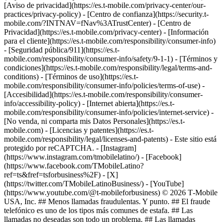
[Aviso de privacidad](https://es.t-mobile.com/privacy-center/our-
practices/privacy-policy) - [Centro de confianza](https://security.t-
mobile.com/?INTNAV=fNav%3ATrustCenter) - [Centro de
Privacidad](https://es.t-mobile.com/privacy-center) - [Información
para el cliente](https://es.t-mobile.com/responsibility/consumer-info)
- [Seguridad pública/911](https://es.t-
mobile.com/responsibility/consumer-info/safety/9-1-1) - [Términos y
condiciones](https://es.t-mobile.com/responsibility/legal/terms-and-
conditions) - [Términos de uso](https://es.t-
mobile.com/responsibility/consumer-info/policies/terms-of-use) -
[Accesibilidad](https://es.t-mobile.com/responsibility/consumer-
info/accessibility-policy) - [Internet abierta](https://es.t-
mobile.com/responsibility/consumer-info/policies/internet-service) -
[No venda, ni comparta mis Datos Personales](https://es.t-
mobile.com) - [Licencias y patentes](https://es.t-
mobile.com/responsibility/legal/licenses-and-patents) - Este sitio está
protegido por reCAPTCHA.
- [Instagram]
(https://www.instagram.com/tmobilelatino/) - [Facebook]
(https://www.facebook.com/TMobileLatino?
ref=ts&fref=tsforbusiness%2F) - [X]
(https://twitter.com/TMobileLatinoBusiness/) - [YouTube]
(https://www.youtube.com/@t-mobileforbusiness) © 2026 T‑Mobile
USA, Inc. ## Menos llamadas fraudulentas. Y punto. ## El fraude
telefónico es uno de los tipos más comunes de estafa. ## Las
llamadas no deseadas son todo un problema. ## Las llamadas