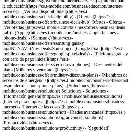
mobile.com/business/government/internet-services) - [Internet para
la educación](https://es.t-mobile.com/business/education/internet-
services) - [Verifica disponibilidad](https://es.t-
mobile.com/business/check-eligibility) - [Ofertas](https://es.t-
mobile.com/business/offers/business-deals-hub) Ofertas - Ofertas -
[Ver ofertas](https://es.t-mobile.com/business/offers/business-deals-
hub) - [Apple](https://es.t-mobile.com/business/apple-business-
iphone-deals) - [Samsung](https://es.t-
mobile.com/business/offers/samsung-galaxy-
5g#INTNAV=tNav:Deals:Samsung) - [Google Pixel](https://es.t-
mobile.com/business/offers/google-pixel-deals) - [Teléfonos gratis y
con cero de pago inicial](https://es.t-
mobile.com/business/offers/zero-down-phones) - Descuentos del
plan - [Militares y veteranos](https://es.t-
mobile.com/business/offers/military-discount-plans) - [Miembros de
servicios de emergencia](https://es.t-mobile.com/business/offers/first-
responder-discount-phone-plans) - [Soluciones](https://es.t-
mobile.com/business/solutions) Soluciones - Soluciones -
[Información general](https://es.t-mobile.com/business/solutions) -
[Internet para empresas](https://es.t-mobile.com/business/business-
internet) - [Internet de las cosas](https://es.t-
mobile.com/business/solutions/iot) - [Redes avanzadas](https://es.t-
mobile.com/business/solutions/5g-advanced-solutions) -
[Productividad](https://es.t-
mobile.com/business/solutions/productivity) - [Seguridad]