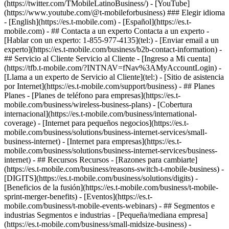
- ## Contacta a un experto Contacta a un experto -
[Hablar con un experto: 1-855-977-4135](tel:) - [Enviar email a un
experto](https://es.t-mobile.com/business/b2b-contact-information) -
## Servicio al Cliente Servicio al Cliente - [Ingreso a Mi cuenta]
(https://tfb.t-mobile.com/?INTNAV=fNav%3AMyAccountLogin) -
[Llama a un experto de Servicio al Cliente](tel:) - [Sitio de asistencia
por Internet](https://es.t-mobile.com/support/business) - ## Planes
Planes - [Planes de teléfono para empresas](https://es.t-
mobile.com/business/wireless-business-plans) - [Cobertura
internacional](https://es.t-mobile.com/business/international-
coverage) - [Internet para pequeños negocios](https://es.t-
mobile.com/business/solutions/business-internet-services/small-
business-internet) - [Internet para empresas](https://es.t-
mobile.com/business/solutions/business-internet-services/business-
internet) - ## Recursos Recursos - [Razones para cambiarte]
(https://es.t-mobile.com/business/reasons-switch-t-mobile-business) -
[DIGITS](https://es.t-mobile.com/business/solutions/digits) -
[Beneficios de la fusión](https://es.t-mobile.com/business/t-mobile-
sprint-merger-benefits) - [Eventos](https://es.t-
mobile.com/business/t-mobile-events-webinars) - ## Segmentos e
industrias Segmentos e industrias - [Pequeña/mediana empresa]
(https://es.t-mobile.com/business/small-midsize-business) -