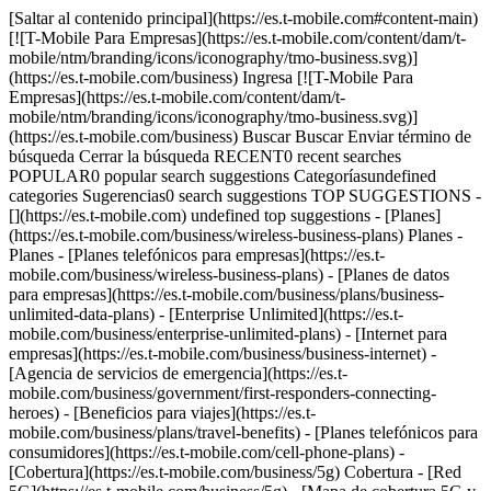
[Saltar al contenido principal](https://es.t-mobile.com#content-main)
[![T-Mobile Para Empresas](https://es.t-mobile.com/content/dam/t-
mobile/ntm/branding/icons/iconography/tmo-business.svg)]
(https://es.t-mobile.com/business) Ingresa [![T-Mobile Para
Empresas](https://es.t-mobile.com/content/dam/t-
mobile/ntm/branding/icons/iconography/tmo-business.svg)]
(https://es.t-mobile.com/business) Buscar Buscar Enviar término de
búsqueda Cerrar la búsqueda RECENT0 recent searches
POPULAR0 popular search suggestions Categoríasundefined
categories Sugerencias0 search suggestions TOP SUGGESTIONS -
[](https://es.t-mobile.com) undefined top suggestions - [Planes]
(https://es.t-mobile.com/business/wireless-business-plans) Planes -
Planes - [Planes telefónicos para empresas](https://es.t-
mobile.com/business/wireless-business-plans) - [Planes de datos
para empresas](https://es.t-mobile.com/business/plans/business-
unlimited-data-plans) - [Enterprise Unlimited](https://es.t-
mobile.com/business/enterprise-unlimited-plans) - [Internet para
empresas](https://es.t-mobile.com/business/business-internet) -
[Agencia de servicios de emergencia](https://es.t-
mobile.com/business/government/first-responders-connecting-
heroes) - [Beneficios para viajes](https://es.t-
mobile.com/business/plans/travel-benefits) - [Planes telefónicos para
consumidores](https://es.t-mobile.com/cell-phone-plans) -
[Cobertura](https://es.t-mobile.com/business/5g) Cobertura - [Red