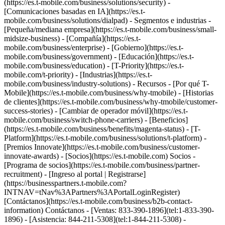
(https://es.t-mobile.com/business/solutions/security) -
[Comunicaciones basadas en IA](https://es.t-
mobile.com/business/solutions/dialpad) - Segmentos e industrias -
[Pequeña/mediana empresa](https://es.t-mobile.com/business/small-
midsize-business) - [Compañía](https://es.t-
mobile.com/business/enterprise) - [Gobierno](https://es.t-
mobile.com/business/government) - [Educación](https://es.t-
mobile.com/business/education) - [T-Priority](https://es.t-
mobile.com/t-priority) - [Industrias](https://es.t-
mobile.com/business/industry-solutions) - Recursos - [Por qué T-
Mobile](https://es.t-mobile.com/business/why-tmobile) - [Historias
de clientes](https://es.t-mobile.com/business/why-tmobile/customer-
success-stories) - [Cambiar de operador móvil](https://es.t-
mobile.com/business/switch-phone-carriers) - [Beneficios]
(https://es.t-mobile.com/business/benefits/magenta-status) - [T-
Platform](https://es.t-mobile.com/business/solutions/t-platform) -
[Premios Innovate](https://es.t-mobile.com/business/customer-
innovate-awards) - [Socios](https://es.t-mobile.com) Socios -
[Programa de socios](https://es.t-mobile.com/business/partner-
recruitment) - [Ingreso al portal | Registrarse]
(https://businesspartners.t-mobile.com?
INTNAV=tNav%3APartners%3APortalLoginRegister)
[Contáctanos](https://es.t-mobile.com/business/b2b-contact-
information) Contáctanos - [Ventas: 833-390-1896](tel:1-833-390-
1896) - [Asistencia: 844-211-5308](tel:1-844-211-5308) -