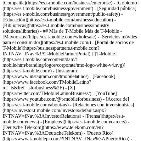
[Compañía](https://es.t-mobile.com/business/enterprise) - [Gobierno]
(https://es.t-mobile.com/business/government) - [Seguridad pública]
(https://es.t-mobile.com/business/government/public-safety) -
[Educación](https://es.t-mobile.com/business/education) -
[Bibliotecas](https://es.t-mobile.com/business/industry-
solutions/libraries) - ## Más de T-Mobile Más de T-Mobile -
[Mayoristas](https://es.t-mobile.com/wholesale) - [Servicios móviles
para el consumidor](https://es.t-mobile.com/) - [Portal de socios de
T-Mobile](https://businesspartners.t-mobile.com?
INTNAV=fNav%3AT-MobilePartnerPortal) [![T-Mobile]
(https://es.t-mobile.com/content/dam/t-
mobile/ntm/branding/logos/corporate/tmo-logo-white-v4.svg)]
(https://es.t-mobile.com/) - [Instagram]
(https://www.instagram.com/tmobilelatino/) - [Facebook]
(https://www.facebook.com/TMobileLatino?
ref=ts&fref=tsforbusiness%2F) - [X]
(https://twitter.com/TMobileLatinoBusiness/) - [YouTube]
(https://www.youtube.com/@t-mobileforbusiness)
- [Acerca de]
(https://es.t-mobile.com/about-us) - [Relaciones con inversionistas]
(https://investor.t-mobile.com/investors/default.aspx?
INTNAV=fNav%3AInvestorRelations) - [Prensa](https://es.t-
mobile.com/news) - [Empleos](https://es.t-mobile.com/careers) -
[Deutsche Telekom](https://www.telekom.com/en?
INTNAV=fNav%3ADeutscheTelekom) - [Puerto Rico]
(https://www.t-mobilepr.com/?INTNAV=fNav%3APuertoRico)
-