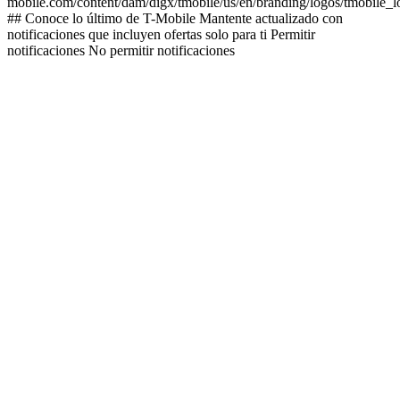
mobile.com/content/dam/digx/tmobile/us/en/branding/logos/tmobile_
## Conoce lo último de T-Mobile Mantente actualizado con
notificaciones que incluyen ofertas solo para ti Permitir
notificaciones No permitir notificaciones