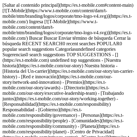
[Saltar al contenido principal](https://es.t-mobile.com#content-main) [![T-Mobile](https://www.t-mobile.com/content/dam/t-mobile/ntm/branding/logos/corporate/tmo-logo-v4.svg)](https://es.t-mobile.com/) Ingresa [![T-Mobile](https://www.t-mobile.com/content/dam/t-mobile/ntm/branding/logos/corporate/tmo-logo-v4.svg)](https://es.t-mobile.com/) Buscar Buscar Enviar término de búsqueda Cerrar la búsqueda RECENT SEARCH0 recent searches POPULAR0 popular search suggestions Categoríasundefined categories Sugerencias0 search suggestions TOP SUGGESTIONS - [](https://es.t-mobile.com) undefined top suggestions - [Nuestra historia](https://es.t-mobile.com/our-story) Nuestra historia - [Historia del Un-carrier](https://es.t-mobile.com/our-story/un-carrier-history) - [Red e innovación](https://es.t-mobile.com/our-story/network-and-innovation) - [Premios](https://es.t-mobile.com/our-story/awards) - [Directorio](https://es.t-mobile.com/our-story/executive-leadership-team) - [Trabajando juntos](https://es.t-mobile.com/our-story/working-together) - [Responsabilidad](https://es.t-mobile.com/responsibility) Responsabilidad - [Gobierno](https://es.t-mobile.com/responsibility/governance) - [Personas](https://es.t-mobile.com/responsibility/people) - [Comunidades](https://es.t-mobile.com/responsibility/community) - [Planeta](https://es.t-mobile.com/responsibility/planet) - [Centro de Privacidad](https://es.t-mobile.com/privacy-center) - [Centro legal](https://es.t-mobile.com/responsibility/legal) - [Informes](https://es.t-mobile.com/responsibility/reporting) - [Sala de prensa](https://es.t-mobile.com/news) Sala de prensa - Categorías - [Red](https://es.t-mobile.com/news/category/network) - [Dispositivos](https://es.t-mobile.com/news/category/devices) - [Un-carrier](https://es.t-mobile.com/news/category/un-carrier) - [Comunidad](https://es.t-mobile.com/news/category/community) - [Ofertas](https://es.t-mobile.com/news/category/offers) - [Negocios](https://es.t-mobile.com/news/category/business) - Sala de prensa - [Noticias](https://es.t-mobile.com/news/press) - [Historias y blogs](https://es.t-mobile.com/news/stories) - [Activos de marca](https://es.t-mobile.com/news/media-library) - [Hoja Informativa](https://es.t-mobile.com/news/fact-sheets) - [Contactos para prensa](https://es.t-mobile.com/news/contact-us) - [Inversionistas](https://investor.t-mobile.com/overview/default.aspx?INTNAV=tNav%3AInvestors) Inversionistas - [Rendimiento financiero](https://investor.t-mobile.com/financials/quarterly-results/default.aspx?INTNAV=tNav%3AInvestors%3AFinancialPerformance) - [Noticias y eventos](https://investor.t-mobile.com/events-and-presentations/news/default.aspx?INTNAV=tNav%3AInvestors%3ANewsAndEvents) - [Gráfico de acciones](https://investor.t-mobile.com/stock-info/Stock-Quote--Chart/default.aspx?INTNAV=tNav%3AInvestors%3AStockChart) - [Gestión corporativa](https://investor.t-mobile.com/governance/governance-documents/default.aspx?INTNAV=tNav%3AInvestors%3ACorporateGovernance) - [Recursos](https://investor.t-mobile.com/resources/investor-faqs/default.aspx?INTNAV=tNav%3AInvestors%3AResources) - [Empleos](https://careers.t-mobile.com?INTNAV=tNav%3ACareers) Empleos - [Vacantes actuales](https://careers.t-mobile.com/jobs?INTNAV=tNav%3ACareers%3ACurrentOpenings) - [Inicio de empleos](https://careers.t-mobile.com/?INTNAV=tNav%3ACareers%3ACareersHome) - [Cultura y beneficios](https://careers.t-mobile.com/culture-and-benefits?INTNAV=tNav%3ACareers%3ACultureAndBenefits) - [Ingreso para empleados](https://www.myworkday.com/tmobile?INTNAV=tNav%3ACareers%3AEmployeeLogin) - [Ingreso del solicitante](https://tmobile.wd1.myworkdayjobs.com/en-US/External/login?INTNAV=tNav%3ACareers%3AApplicantLogins) [Asistencia](https://es.t-mobile.com/support/) Buscar Buscar Enviar término de búsqueda Cerrar la búsqueda RECENT SEARCH0 recent searches POPULAR0 popular search suggestions Categoríasundefined categories Sugerencias0 search suggestions TOP SUGGESTIONS - [](https://es.t-mobile.com) undefined top suggestions Mi cuenta [Ingresar](https://es.t-mobile.com/signin?state=eyJpbnRlbnQiOiJMb2dpbiIsImJvb2ttYXJrVXJsIjoiaHR0cHM6Ly93d3cudC1tb2JpbGUuY29tL2FjY291bnQvZGFzaGJvYXJkIn0%3D&INTNAV=tNav%3ALogIn) [Volver a mi cuenta](https://es.t-mobile.com/account/dashboard) Acciones rápidas - [Pagar factura](https://es.t-mobile.com/bill/summary) - [Agregar](https://es.t-mobile.com/signin?state=eyJpbnRlbnQiOiJBQUwiLCJib29rbWFya1VybCI6Imh0dHBzOi8vbXkudC1tb2JpbGUuY29tL3B1cmNoYXNlL2RldmljZS1pbnRlbnQifQ&INTNAV=tNav%3AMyAccount%3AAddALine) - [Actualizar](https://es.t-mobile.com/purchase/shop) - [Revisar un pedido](https://es.t-mobile.com/orders/check-order) - [Pregunta a la comunidad](https://es.t-mobile.com/community/?INTNAV=tNav%3AMyAccount%3ACommunity) más de T-Mobile - [Wireless (Móvil)](https://es.t-mobile.com/) - [Empresas](https://es.t-mobile.com/business) - [Prepagado](https://es.prepaid.t-mobile.com/home) - [Internet](https://es.t-mobile.com/home-internet) [](https://es.t-mobile.com) SEGURIDAD # Otro ## Consejos para conducir, haz de la seguridad tu prioridad T-Mobile recomienda que utilices tu teléfono en forma segura y prudente, especialmente mientras conduces. Recuerda evitar las distracciones; mantén tus manos en el volante y tus ojos en el camino. Algunas jurisdicciones regulan el uso del teléfono mientras conduces. Familiarízate con tus regulaciones locales y recuerda cumplir siempre con la ley. Aquí tienes algunos consejos valiosos para utilizar tu teléfono sin peligro mientras estás en el camino: - Haz de la seguridad al conducir tu prioridad fundamental - Evalúa las condiciones del camino antes de realizar o recibir una llamada, te sugerimos que permitas que el correo de voz responda tus llamadas y devuélvelas cuando te resulte más conveniente. - Utiliza un dispositivo manos libres tal como un audífono portátil. - Coloca tu teléfono en un lugar donde puedas alcanzarlo fácilmente. - Conoce tu teléfono y sus funciones, en especial marcado rápido y remarcado. Programa tus números marcados con mayor frecuencia en tu teléfono o tarjeta SIM. - Utiliza la función de marcado por voz disponible en algunos teléfonos. No tomes notas ni busques números telefónicos mientras conduces. - Marca con prudencia, llama cuando estés detenido o antes de entrar en el tráfico. - Dile a la persona con quien estás hablando que estás conduciendo; si es necesario, suspende la llamada, en especial en medio de un tráfico denso o en condiciones peligrosas del tiempo. - No entables conversaciones estresantes o emocionales que puedan distraer tu atención del camino. - Puedes llamar gratis al 911 desde tu teléfono. Úsalo para informar sobre conductores imprudentes, emergencias u otras situaciones potencialmente peligrosas. Conoce tu número de teléfono para que el personal de emergencia pueda llamarte. - ¿Tienes un adolescente que conduce en tu familia? Enséñale sobre los peligros de conducir distraído y que recuerde que si está conduciendo no debe usar el teléfono. Nota: las llamadas realizadas en el área de cobertura, incluyendo las llamadas al 911, no siempre pueden completarse debido a factores tales como: cambios en la red, volumen de tráfico, interrupciones del servicio, limitaciones técnicas, fuerza de la señal, tu equipo, terrenos, estructuras, estado del tiempo y otras condiciones que pueden interferir con el servicio real. ## Consejos para conducir, haz de la seguridad tu prioridad ## Alertas AMBER: ahora forman parte del programa de Alertas de emergencias móviles (WEA) Los estudios demuestran que cuando un niño es secuestrado, las primeras horas son cruciales para encontrar con vida al niño perdido. En un esfuerzo por ayudar a recuperar niños desaparecidos en esas primeras horas críticas, los clientes de T-Mobile pueden recibir alertas AMBER en sus dispositivos de T-Mobile capacitados para Alertas de emergencia móviles. No se aplican cargos de T-Mobile por recibir alertas AMBER. Para obtener más información sobre la participación de T-Mobile en el programa WEA, haz clic [__aquí__](http://es.t-mobile.com/Company/CompanyInfo.aspx?tp=Abt_Tab_CompanySafety&tsp=Abt_Sub_WirelessEmergencyAlerts). ## Alertas AMBER: ahora forman parte del programa de Alertas de emergencias móviles (WEA) ## Servicio de prioridad de telefonía móvil En tiempos de emergencia o crisis, el servicio de prioridad de telefonía móvil (WPS, siglas en inglés) prioriza las llamadas móviles urgentes para el personal de seguridad nacional y preparación para emergencias. El acceso prioritario está disponible a través de la red T-Mobile para el gobierno federal, estatal, local y tribal, así como para organizaciones tales como empresas de servicios públicos y hospitales. El servicio de prioridad de telefonía móvil se basa en la siguiente jerarquía: - Líderes ejecutivos y responsables de la toma de decisiones - Respuesta ante catástrofes/mando y control militar - Autoridades de salud pública, protección y seguridad - Servicios públicos y bienestar público - Recuperación ante catástrofes Para obtener más información acerca del servicio de prioridad de telefonía móvil, [__haz clic aquí__](https://es.t-mobile.com/business/resources/wireless-priority-service-wps). ## Servicio de prioridad de telefonía móvil ## ¡Hola! ¿Deseas mantener la sesión abierta? Para mantener la seguridad de tus cuentas, se cerrará automáticamente tu sesión en: Sí, mantener la sesión abierta No, cerrar la sesión ## Comparte tu pantalla mientras estás en una llamada o en la tienda __Recibe ayuda personalizada de un experto en tiempo real__ - Por tu seguridad, la información personal, las pestañas y las notificaciones se ocultan automáticamente. - Puedes dejar de compartir la pantalla en cualquier momento. - Los expertos solo pueden ver lo que hay en T-Mobile.com. - No uses la función para compartir