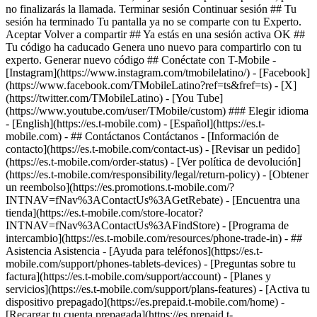
- ## Contáctanos Contáctanos - [Información de
contacto](https://es.t-mobile.com/contact-us) - [Revisar un pedido]
(https://es.t-mobile.com/order-status) - [Ver política de devolución]
(https://es.t-mobile.com/responsibility/legal/return-policy) - [Obtener
un reembolso](https://es.promotions.t-mobile.com/?
INTNAV=fNav%3AContactUs%3AGetRebate) - [Encuentra una
tienda](https://es.t-mobile.com/store-locator?
INTNAV=fNav%3AContactUs%3AFindStore) - [Programa de
intercambio](https://es.t-mobile.com/resources/phone-trade-in) - ##
Asistencia Asistencia - [Ayuda para teléfonos](https://es.t-
mobile.com/support/phones-tablets-devices) - [Preguntas sobre tu
factura](https://es.t-mobile.com/support/account) - [Planes y
servicios](https://es.t-mobile.com/support/plans-features) - [Activa tu
dispositivo prepagado](https://es.prepaid.t-mobile.com/home) -
[Recargar tu cuenta prepagada](https://es.prepaid.t-