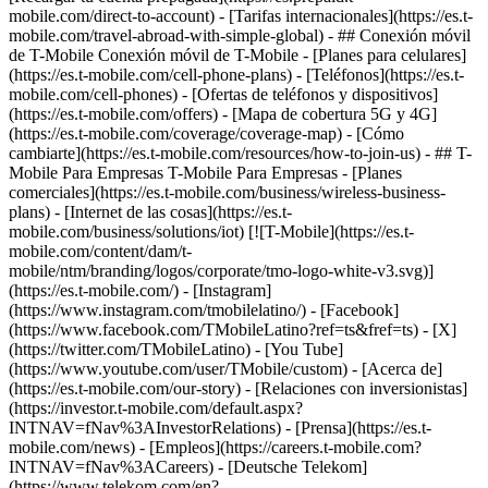
mobile.com/direct-to-account) - [Tarifas internacionales](https://es.t-
mobile.com/travel-abroad-with-simple-global) - ## Conexión móvil
de T-Mobile Conexión móvil de T-Mobile - [Planes para celulares]
(https://es.t-mobile.com/cell-phone-plans) - [Teléfonos](https://es.t-
mobile.com/cell-phones) - [Ofertas de teléfonos y dispositivos]
(https://es.t-mobile.com/offers) - [Mapa de cobertura 5G y 4G]
(https://es.t-mobile.com/coverage/coverage-map) - [Cómo
cambiarte](https://es.t-mobile.com/resources/how-to-join-us) - ## T-
Mobile Para Empresas T-Mobile Para Empresas - [Planes
comerciales](https://es.t-mobile.com/business/wireless-business-
plans) - [Internet de las cosas](https://es.t-
mobile.com/business/solutions/iot) [![T-Mobile](https://es.t-
mobile.com/content/dam/t-
mobile/ntm/branding/logos/corporate/tmo-logo-white-v3.svg)]
(https://es.t-mobile.com/) - [Instagram]
(https://www.instagram.com/tmobilelatino/) - [Facebook]
(https://www.facebook.com/TMobileLatino?ref=ts&fref=ts) - [X]
(https://twitter.com/TMobileLatino) - [You Tube]
(https://www.youtube.com/user/TMobile/custom)
- [Acerca de]
(https://es.t-mobile.com/our-story) - [Relaciones con inversionistas]
(https://investor.t-mobile.com/default.aspx?
INTNAV=fNav%3AInvestorRelations) - [Prensa](https://es.t-
mobile.com/news) - [Empleos](https://careers.t-mobile.com?
INTNAV=fNav%3ACareers) - [Deutsche Telekom]
(https://www.telekom.com/en?