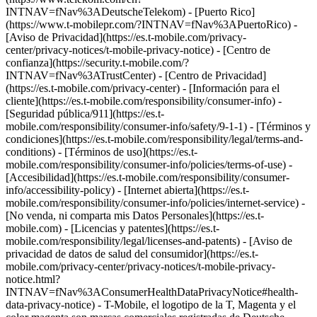
INTNAV=fNav%3ADeutscheTelekom) - [Puerto Rico]
(https://www.t-mobilepr.com/?INTNAV=fNav%3APuertoRico)
-
[Aviso de Privacidad](https://es.t-mobile.com/privacy-
center/privacy-notices/t-mobile-privacy-notice) - [Centro de
confianza](https://security.t-mobile.com/?
INTNAV=fNav%3ATrustCenter) - [Centro de Privacidad]
(https://es.t-mobile.com/privacy-center) - [Información para el
cliente](https://es.t-mobile.com/responsibility/consumer-info) -
[Seguridad pública/911](https://es.t-
mobile.com/responsibility/consumer-info/safety/9-1-1) - [Términos y
condiciones](https://es.t-mobile.com/responsibility/legal/terms-and-
conditions) - [Términos de uso](https://es.t-
mobile.com/responsibility/consumer-info/policies/terms-of-use) -
[Accesibilidad](https://es.t-mobile.com/responsibility/consumer-
info/accessibility-policy) - [Internet abierta](https://es.t-
mobile.com/responsibility/consumer-info/policies/internet-service) -
[No venda, ni comparta mis Datos Personales](https://es.t-
mobile.com) - [Licencias y patentes](https://es.t-
mobile.com/responsibility/legal/licenses-and-patents) - [Aviso de
privacidad de datos de salud del consumidor](https://es.t-
mobile.com/privacy-center/privacy-notices/t-mobile-privacy-
notice.html?
INTNAV=fNav%3AConsumerHealthDataPrivacyNotice#health-
data-privacy-notice) - T-Mobile, el logotipo de la T, Magenta y el