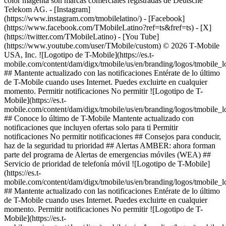
color magenta son marcas comerciales registradas de Deutsche
Telekom AG.
- [Instagram]
(https://www.instagram.com/tmobilelatino/) - [Facebook]
(https://www.facebook.com/TMobileLatino?ref=ts&fref=ts) - [X]
(https://twitter.com/TMobileLatino) - [You Tube]
(https://www.youtube.com/user/TMobile/custom) © 2026 T‑Mobile
USA, Inc. ![Logotipo de T-Mobile](https://es.t-
mobile.com/content/dam/digx/tmobile/us/en/branding/logos/tmobile_
## Mantente actualizado con las notificaciones Entérate de lo último
de T-Mobile cuando uses Internet. Puedes excluirte en cualquier
momento. Permitir notificaciones No permitir ![Logotipo de T-
Mobile](https://es.t-
mobile.com/content/dam/digx/tmobile/us/en/branding/logos/tmobile_
## Conoce lo último de T-Mobile Mantente actualizado con
notificaciones que incluyen ofertas solo para ti Permitir
notificaciones No permitir notificaciones ## Consejos para conducir,
haz de la seguridad tu prioridad ## Alertas AMBER: ahora forman
parte del programa de Alertas de emergencias móviles (WEA) ##
Servicio de prioridad de telefonía móvil ![Logotipo de T-Mobile]
(https://es.t-
mobile.com/content/dam/digx/tmobile/us/en/branding/logos/tmobile_
## Mantente actualizado con las notificaciones Entérate de lo último
de T-Mobile cuando uses Internet. Puedes excluirte en cualquier
momento. Permitir notificaciones No permitir ![Logotipo de T-
Mobile](https://es.t-