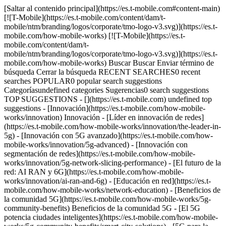
[Saltar al contenido principal](https://es.t-mobile.com#content-main) [![T-Mobile](https://es.t-mobile.com/content/dam/t-mobile/ntm/branding/logos/corporate/tmo-logo-v3.svg)](https://es.t-mobile.com/how-mobile-works) [![T-Mobile](https://es.t-mobile.com/content/dam/t-mobile/ntm/branding/logos/corporate/tmo-logo-v3.svg)](https://es.t-mobile.com/how-mobile-works) Buscar Buscar Enviar término de búsqueda Cerrar la búsqueda RECENT SEARCHES0 recent searches POPULAR0 popular search suggestions Categoríasundefined categories Sugerencias0 search suggestions TOP SUGGESTIONS - [](https://es.t-mobile.com) undefined top suggestions - [Innovación](https://es.t-mobile.com/how-mobile-works/innovation) Innovación - [Líder en innovación de redes](https://es.t-mobile.com/how-mobile-works/innovation/the-leader-in-5g) - [Innovación con 5G avanzado](https://es.t-mobile.com/how-mobile-works/innovation/5g-advanced) - [Innovación con segmentación de redes](https://es.t-mobile.com/how-mobile-works/innovation/5g-network-slicing-performance) - [El futuro de la red: AI RAN y 6G](https://es.t-mobile.com/how-mobile-works/innovation/ai-ran-and-6g) - [Educación en red](https://es.t-mobile.com/how-mobile-works/network-education) - [Beneficios de la comunidad 5G](https://es.t-mobile.com/how-mobile-works/5g-community-benefits) Beneficios de la comunidad 5G - [El 5G potencia ciudades inteligentes](https://es.t-mobile.com/how-mobile-works/5g-community-benefits/smart-city-solutions) - [5G para la seguridad pública](https://es.t-mobile.com/how-mobile-works/5g-community-benefits/5g-and-e911) - [Cerrar la brecha digital](https://es.t-mobile.com/how-mobile-works/5g-community-benefits/closing-the-digital-divide) - [Autorización de torre celular](https://es.t-mobile.com/how-mobile-works/cell-site-permitting) Autorización de torre celular - [Infraestructura celular y tu comunidad](https://es.t-mobile.com/how-mobile-works/cell-site-permitting/cell-site-construction-process) - [Vivir cerca de una torre celular](https://es.t-mobile.com/how-mobile-works/cell-site-permitting/living-near-cell-tower) - [Leyes federales, reglamentaciones, Ley del Espectro](https://es.t-mobile.com/how-mobile-works/cell-site-permitting/cell-tower-regulations) - [Cobertura en interiores](https://es.t-mobile.com/how-mobile-works/indoor-coverage) Cobertura en interiores - [Conectamos la Space Needle](https://es.t-mobile.com/how-mobile-works/indoor-coverage/wireless-innovation-space-needle) - [Los desarrolladores planifican la cobertura con anticipación](https://es.t-mobile.com/how-mobile-works/indoor-coverage/wireless-infrastructure) Buscar Buscar Enviar término de búsqueda Cerrar la búsqueda RECENT SEARCHES0 recent searches POPULAR0 popular search suggestions Categoríasundefined categories Sugerencias0 search suggestions TOP SUGGESTIONS - [](https://es.t-mobile.com) undefined top suggestions [](https://es.t-mobile.com) # Amplía tu cobertura en interiores. La cobertura móvil en interiores ya no es un lujo, sino una necesidad básica. A medida que aumenta el uso de los dispositivos móviles y 5G se convierte en la norma, los propietarios de edificios y los operadores están dando prioridad a la conectividad en interiores desde el principio. Explora nuestras soluciones, conoce el programa Crea tu propia cobertura (BYOC) de T-Mobile y obtén orientación detallada para llevar un servicio confiable a cada rincón de tu propiedad. ### La cobertura es un nuevo servicio básico. En recintos y edificios de todo el país, los servicios básicos como el suministro eléctrico, las instalaciones de agua y el gas son componentes esenciales que se planifican y construyen cuidadosamente. En la actualidad, los propietarios de edificios, arquitectos y operadores están incorporando una nueva característica imprescindible a esa lista: una cobertura móvil confiable dentro de los edificios. Este cambio refleja una realidad fundamental: el 80% de las llamadas móviles comienzan y terminan dentro de edificios, lo que hace que la conectividad sea tan vital para las operaciones modernas como los servicios públicos tradicionales. Las redes móviles modernas para interiores no solo cubren las zonas sin cobertura, sino que transforman la manera en que las personas interactúan dentro de un espacio. Ofrecen una cobertura y capacidad excepcionales, incluso cuando los edificios están más concurridos, una característica fundamental ahora que la conectividad móvil se vuelve cada vez más esencial en la vida diaria con la tecnología 5G. ![Hombre apoyado en un espejo en un café hablando por teléfono.](https://es.t-mobile.com/sdscene7/is/image/Tmusprod/Man-leaning-on-mirror:HERO-tablet?ts=1749750710100&dpr=on) ## La cobertura es un nuevo servicio básico. ### Crea tu propia cobertura. BYOC (siglas en inglés de crea tu propia cobertura) es una solución flexible y orientada al cliente que ayuda a garantizar que tu edificio cuente con la cobertura móvil potente y confiable que necesita. Ya sea que administres una propiedad comercial, un edificio residencial de gran altura o un espacio complejo, BYOC te ofrece la oportunidad de diseñar e implementar un plan de cobertura adaptado específicamente a tu espacio. Ofrecemos dos soluciones BYOC, cada una diseñada para satisfacer diferentes necesidades, presupuestos y plazos, para que puedas elegir el enfoque que mejor se adapte a tu propiedad. Al asociarnos directamente con operadores inmobiliarios y profesionales del sector, adaptamos cada solución a los retos específicos de conectividad de cada cliente, al tiempo que ampliamos nuestra cobertura de red, lo que en última instancia mejora la experiencia de todos aquellos que dependen del servicio móvil en tu edificio. BYOC proporciona el marco necesario para hacer realidad esa cobertura, permitiendo que tu espacio favorezca la innovación y el rendimiento que demandan los inquilinos y usuarios actuales. ![Una persona está de pie junto a la ventana de su apartamento en la ciudad y revisa los mensajes de su teléfono.](https://es.t-mobile.com/sdscene7/is/image/Tmusprod/Man-scrolling-on-his-phone:HERO-tablet?ts=1749664101743&dpr=off) ## Crea tu propia cobertura. ### Acerca de BYOC 2.0. Si buscas velocidad y simplicidad, BYOC 2.0 es la mejor opción. Diseñado para el mundo conectado de hoy, es la forma más eficiente de brindar una cobertura móvil de alto rendimiento, y la opción que recomendamos para la mayoría de los proyectos. En lugar de depender de repetidores obsoletos, BYOC 2.0 utiliza moderna tecnología RAN que ofrece mayor confiabilidad, mejor rendimiento y cumplimiento de requisitos técnicos como E911. Con este enfoque, tú eres el propietario y gestionas la solución de principio a fin, trabajando con un socio autorizado que te brinda apoyo y colabora con T-Mobile durante todo el proceso. También es la forma más rápida de implementación. Nuestro tiempo de ejecución habitual es de unos tres meses, con el objetivo de completar la mayoría de los proyectos en un plazo de cuatro. Ese plazo es factible, si empiezas a tiempo. Participar durante la fase de planificación o las primeras etapas de la obra ayuda a garantizar que todo vaya según lo previsto, para que tu edificio esté conectado cuando más lo necesites. ![Una profesional de negocios trabaja en su laptop en el vestíbulo de un edificio con un café sobre la mesa.](https://es.t-mobile.com/sdscene7/is/image/Tmusprod/Woman-working-on-her-laptop:HERO-tablet?ts=1749663391358&dpr=on) ## Acerca de BYOC 2.0. ## Para comenzar. Para hacer realidad tu solución de cobertura, necesitas un socio de confianza. Si ya tienes uno, genial; si no, estamos listos para dar un paso adelante y ser ese socio que necesitas. ## ¿Ya tienes un socio? ¡Genial! Colaboraremos directamente con tu socio actual para diseñar y ofrecer la solución de cobertura móvil adecuada para tu espacio. ![Ícono de casilla de verificación](https://es.t-mobile.com/sdscene7/is/content/Tmusprod/Icon_have-a-partner?ts=1753831279799&dpr=off) ## ¿Ya tienes un socio? ## ¿Necesitas un socio? Te tenemos cubierto. Trabajaremos directamente contigo para evaluar tus necesidades, diseñar la solución adecuada y guiarte en cada paso del proceso de implementación. Contáctanos ![Ícono de signo de interrogación.](https://es.t-mobile.com/sdscene7/is/content/Tmusprod/Icon_need-a-partner?ts=1750370290281&dpr=off) ## ¿Necesitas un socio? ## Guía detallada de BYOC 2.0. BYOC 2.0 te ofrece una red exclusiva de alto rendimiento en tan solo tres o cuatro meses, si comienzas pronto. Tú financias el sistema (que incluye radios compatibles con 5G-y el backhaul) y, al trabajar con uno de nuestros socios autorizados, cuentas con el respaldo de un proceso optimizado que ayuda a evitar retrasos comunes. El resultado es una cobertura confiable y escalable que crece con tus necesidades. A continuación te explicamos cómo comenzar tu camino hacia una conectividad interior más sólida: ## Creación preliminar del proyecto y revisión. Comenzamos por establecer el alcance inicial del proyecto, lo que incluye comprender tus necesidades de cobertura y realizar una revisión por mercado. ![](https://es.t-mobile.com/sdscene7/is/content/Tmusprod/Icon_1?ts=1749621643474&fmt=png-alpha%20&dpr=off) ## Creación preliminar del proyecto y revisión. ## Aprobación del diseño de la solución. Una vez establecido el alcance inicial, revisamos y aprobamos el diseño de tu solución de cobertura para interiores. ![](https://es.t-mobile.com/sdscene7/is/content/Tmusprod/Icon_2-1?ts=1749621737005&fmt=png-alpha%20&dpr=off) ## Aprobación del diseño de la solución. ## Presentación a la gobernanza. Presentamos tu proyecto para que la dirección interna lo apruebe. Este paso garantiza que tu solución cumpla con todas las normas necesarias. ![](https://es.t-mobile.com/sdscene7/is/content/Tmusprod/Icon_3-1?ts=1749621795786&fmt=png-alpha%20&dpr=off) ## Presentación a la gobernanza. ## Contrato de transmisión. Se