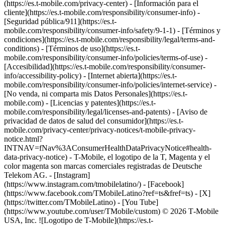
(https://es.t-mobile.com/privacy-center) - [Información para el
cliente](https://es.t-mobile.com/responsibility/consumer-info) -
[Seguridad pública/911](https://es.t-
mobile.com/responsibility/consumer-info/safety/9-1-1) - [Términos y
condiciones](https://es.t-mobile.com/responsibility/legal/terms-and-
conditions) - [Términos de uso](https://es.t-
mobile.com/responsibility/consumer-info/policies/terms-of-use) -
[Accesibilidad](https://es.t-mobile.com/responsibility/consumer-
info/accessibility-policy) - [Internet abierta](https://es.t-
mobile.com/responsibility/consumer-info/policies/internet-service) -
[No venda, ni comparta mis Datos Personales](https://es.t-
mobile.com) - [Licencias y patentes](https://es.t-
mobile.com/responsibility/legal/licenses-and-patents) - [Aviso de
privacidad de datos de salud del consumidor](https://es.t-
mobile.com/privacy-center/privacy-notices/t-mobile-privacy-
notice.html?
INTNAV=fNav%3AConsumerHealthDataPrivacyNotice#health-
data-privacy-notice) - T-Mobile, el logotipo de la T, Magenta y el
color magenta son marcas comerciales registradas de Deutsche
Telekom AG.
- [Instagram]
(https://www.instagram.com/tmobilelatino/) - [Facebook]
(https://www.facebook.com/TMobileLatino?ref=ts&fref=ts) - [X]
(https://twitter.com/TMobileLatino) - [You Tube]
(https://www.youtube.com/user/TMobile/custom) © 2026 T‑Mobile
USA, Inc. ![Logotipo de T-Mobile](https://es.t-