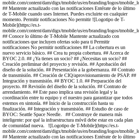
mobile.com/content/dam/digx/tmobile/us/en/branding/logos/tmobile_
## Mantente actualizado con las notificaciones Entérate de lo último
de T-Mobile cuando uses Internet. Puedes excluirte en cualquier
momento. Permitir notificaciones No permitir ![Logotipo de T-
Mobile](https://es.t-
mobile.com/content/dam/digx/tmobile/us/en/branding/logos/tmobile_
## Conoce lo último de T-Mobile Mantente actualizado con
notificaciones que incluyen ofertas solo para ti Permitir
notificaciones No permitir notificaciones ## La cobertura es un
nuevo servicio básico. ## Crea tu propia cobertura. ## Acerca de
BYOC 2.0. ## ¿Ya tienes un socio? ## ¿Necesitas un socio? ##
Creación preliminar del proyecto y revisión. ## Aprobación del
diseño de la solución. ## Presentación a la gobernanza. ## Contrato
de transmisión. ## Creación de CIQ/aprovisionamiento de PSAP. ##
Integración y transmisión. ## BYOC 1.0. ## Preparación del
proyecto. ## Revisión del diseño de la solución. ## Contrato de
arrendamiento. ## Este paso implica una revisión legal y la
coordinación entre tu equipo y el nuestro para garantizar que todos
estemos en sintonía. ## Inicio de la construcción hasta su
finalización. ## Integración y transmisión. ## Estudio de caso de
BYOC: Seattle Space Needle. ## Construye de manera más
inteligente: por qué la infraestructura móvil debe estar en cada plan
de comunidad nueva. ![Logotipo de T-Mobile](https://es.t-
mobile.com/content/dam/digx/tmobile/us/en/branding/logos/tmobile_
## Mantente actualizado con las notificaciones Entérate de lo último