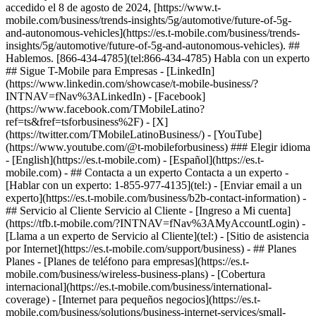
accedido el 8 de agosto de 2024, [https://www.t-
mobile.com/business/trends-insights/5g/automotive/future-of-5g-
and-autonomous-vehicles](https://es.t-mobile.com/business/trends-
insights/5g/automotive/future-of-5g-and-autonomous-vehicles). ##
Hablemos. [866-434-4785](tel:866-434-4785) Habla con un experto
## Sigue T-Mobile para Empresas - [LinkedIn]
(https://www.linkedin.com/showcase/t-mobile-business/?
INTNAV=fNav%3ALinkedIn) - [Facebook]
(https://www.facebook.com/TMobileLatino?
ref=ts&fref=tsforbusiness%2F) - [X]
(https://twitter.com/TMobileLatinoBusiness/) - [YouTube]
(https://www.youtube.com/@t-mobileforbusiness) ### Elegir idioma
- [English](https://es.t-mobile.com) - [Español](https://es.t-
mobile.com)
- ## Contacta a un experto Contacta a un experto -
[Hablar con un experto: 1-855-977-4135](tel:) - [Enviar email a un
experto](https://es.t-mobile.com/business/b2b-contact-information) -
## Servicio al Cliente Servicio al Cliente - [Ingreso a Mi cuenta]
(https://tfb.t-mobile.com/?INTNAV=fNav%3AMyAccountLogin) -
[Llama a un experto de Servicio al Cliente](tel:) - [Sitio de asistencia
por Internet](https://es.t-mobile.com/support/business) - ## Planes
Planes - [Planes de teléfono para empresas](https://es.t-
mobile.com/business/wireless-business-plans) - [Cobertura
internacional](https://es.t-mobile.com/business/international-
coverage) - [Internet para pequeños negocios](https://es.t-
mobile.com/business/solutions/business-internet-services/small-