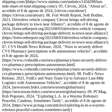
shipping-costs/](https://www.statista.com/statistics/1434298/last-
mile-share-of-total-shipping-costs/). 05. Clevon, 2024, "About us",
accedido el 8 de agosto de 2024, [clevon.com/about/]
(https://clevon.com/about/). 06. Fort Worth Report, Seth Bodine,
2023, Driverless vehicle company Clevon brings self-driving
package delivery to town near Alliance", accedido el 8 de agosto de
2024, [fortworthreport.org/2023/08/03/driverless-vehicle company
clevon-brings-self-driving-package-delivery to-town-near-alliance/]
(https://fortworthreport.org/2023/08/03/driverless-vehicle-company-
clevon-brings-self-driving-package-delivery-to-town-near-alliance/).
07. CVS Health News Release, 2020, "Nuro to securely deliver
CVS Pharmacy prescriptions with autonomous vehicles", accedido
el 8 de agosto de 2024,
[https://www.cvshealth.com/news/pharmacy/nuro-securely-deliver-
cvs-pharmacy-prescriptions-autonomous.html]
(https://www.cvshealth.com/news/pharmacy/nuro-securely-deliver-
cvs-pharmacy-prescriptions-autonomous.html). 08. FedEx News
Release, 2021, FedEx and Nuro Team Up to Advance Last-Mile
Logistics with Autonomous Vehicles", accedido el 8 de agosto de
2024, [newsroom.fedex.com/newsroom/global/nuro]
(https://newsroom.fedex.com/newsroom/global/nuro). 09. PCMag,
Rob Pegoraro, 2024, "Exploring L.A. in a Waymo Robotaxi:
Peaceful, Cautious, Sometimes Tardy", accedido el 8 de agosto de
2024, [https://www.pcmag.com/articles/exploring-la-in-a-waymo-
robotaxi-peaceful-cautious-sometimes-tardy]