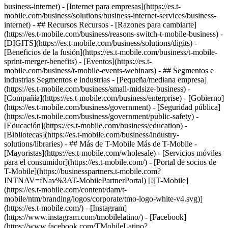
business-internet) - [Internet para empresas](https://es.t-
mobile.com/business/solutions/business-internet-services/business-
internet) - ## Recursos Recursos - [Razones para cambiarte]
(https://es.t-mobile.com/business/reasons-switch-t-mobile-business) -
[DIGITS](https://es.t-mobile.com/business/solutions/digits) -
[Beneficios de la fusión](https://es.t-mobile.com/business/t-mobile-
sprint-merger-benefits) - [Eventos](https://es.t-
mobile.com/business/t-mobile-events-webinars) - ## Segmentos e
industrias Segmentos e industrias - [Pequeña/mediana empresa]
(https://es.t-mobile.com/business/small-midsize-business) -
[Compañía](https://es.t-mobile.com/business/enterprise) - [Gobierno]
(https://es.t-mobile.com/business/government) - [Seguridad pública]
(https://es.t-mobile.com/business/government/public-safety) -
[Educación](https://es.t-mobile.com/business/education) -
[Bibliotecas](https://es.t-mobile.com/business/industry-
solutions/libraries) - ## Más de T-Mobile Más de T-Mobile -
[Mayoristas](https://es.t-mobile.com/wholesale) - [Servicios móviles
para el consumidor](https://es.t-mobile.com/) - [Portal de socios de
T-Mobile](https://businesspartners.t-mobile.com?
INTNAV=fNav%3AT-MobilePartnerPortal) [![T-Mobile]
(https://es.t-mobile.com/content/dam/t-
mobile/ntm/branding/logos/corporate/tmo-logo-white-v4.svg)]
(https://es.t-mobile.com/) - [Instagram]
(https://www.instagram.com/tmobilelatino/) - [Facebook]
(https://www.facebook.com/TMobileLatino?