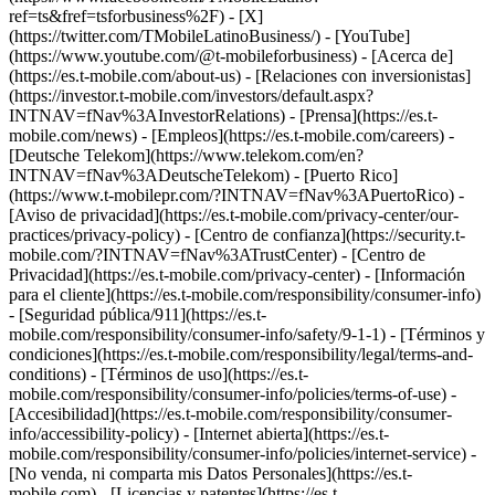
ref=ts&fref=tsforbusiness%2F) - [X]
(https://twitter.com/TMobileLatinoBusiness/) - [YouTube]
(https://www.youtube.com/@t-mobileforbusiness)
- [Acerca de]
(https://es.t-mobile.com/about-us) - [Relaciones con inversionistas]
(https://investor.t-mobile.com/investors/default.aspx?
INTNAV=fNav%3AInvestorRelations) - [Prensa](https://es.t-
mobile.com/news) - [Empleos](https://es.t-mobile.com/careers) -
[Deutsche Telekom](https://www.telekom.com/en?
INTNAV=fNav%3ADeutscheTelekom) - [Puerto Rico]
(https://www.t-mobilepr.com/?INTNAV=fNav%3APuertoRico)
-
[Aviso de privacidad](https://es.t-mobile.com/privacy-center/our-
practices/privacy-policy) - [Centro de confianza](https://security.t-
mobile.com/?INTNAV=fNav%3ATrustCenter) - [Centro de
Privacidad](https://es.t-mobile.com/privacy-center) - [Información
para el cliente](https://es.t-mobile.com/responsibility/consumer-info)
- [Seguridad pública/911](https://es.t-
mobile.com/responsibility/consumer-info/safety/9-1-1) - [Términos y
condiciones](https://es.t-mobile.com/responsibility/legal/terms-and-
conditions) - [Términos de uso](https://es.t-
mobile.com/responsibility/consumer-info/policies/terms-of-use) -
[Accesibilidad](https://es.t-mobile.com/responsibility/consumer-
info/accessibility-policy) - [Internet abierta](https://es.t-
mobile.com/responsibility/consumer-info/policies/internet-service) -
[No venda, ni comparta mis Datos Personales](https://es.t-
mobile.com) - [Licencias y patentes](https://es.t-