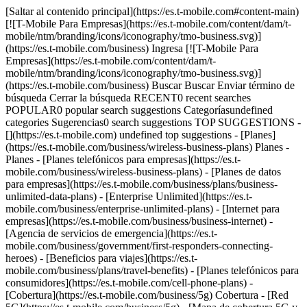
[Saltar al contenido principal](https://es.t-mobile.com#content-main) [![T-Mobile Para Empresas](https://es.t-mobile.com/content/dam/t-mobile/ntm/branding/icons/iconography/tmo-business.svg)](https://es.t-mobile.com/business) Ingresa [![T-Mobile Para Empresas](https://es.t-mobile.com/content/dam/t-mobile/ntm/branding/icons/iconography/tmo-business.svg)](https://es.t-mobile.com/business) Buscar Buscar Enviar término de búsqueda Cerrar la búsqueda RECENT0 recent searches POPULAR0 popular search suggestions Categoríasundefined categories Sugerencias0 search suggestions TOP SUGGESTIONS - [](https://es.t-mobile.com) undefined top suggestions - [Planes](https://es.t-mobile.com/business/wireless-business-plans) Planes - Planes - [Planes telefónicos para empresas](https://es.t-mobile.com/business/wireless-business-plans) - [Planes de datos para empresas](https://es.t-mobile.com/business/plans/business-unlimited-data-plans) - [Enterprise Unlimited](https://es.t-mobile.com/business/enterprise-unlimited-plans) - [Internet para empresas](https://es.t-mobile.com/business/business-internet) - [Agencia de servicios de emergencia](https://es.t-mobile.com/business/government/first-responders-connecting-heroes) - [Beneficios para viajes](https://es.t-mobile.com/business/plans/travel-benefits) - [Planes telefónicos para consumidores](https://es.t-mobile.com/cell-phone-plans) - [Cobertura](https://es.t-mobile.com/business/5g) Cobertura - [Red 5G](https://es.t-mobile.com/business/5g) - [Mapa de cobertura 5G y 4G](https://es.t-mobile.com/business/5g/5g-coverage-map) - [Servicio de telefonía por satélite](https://es.t-mobile.com/business/starlink-satellite-phone-service) - [Prueba nuestra red 5G](https://es.t-mobile.com/business/offers/free-network-trial) - [Dispositivos](https://es.t-mobile.com/business/cell-phones) Dispositivos - Tipo - [Teléfonos](https://es.t-mobile.com/business/cell-phones) - [Tablets y Hotspots](https://es.t-mobile.com/business/tablets) - [Accesorios](https://es.t-mobile.com/business/accessories) - [Trae tu propio dispositivo](https://es.t-mobile.com/business/byod-bring-your-own-device) - [Dispositivos certificados sin existencias](https://es.t-mobile.com/business/solutions/iot/device-certification) - Ofertas - [Ver ofertas](https://es.t-mobile.com/business/offers/business-deals-hub) - [Apple](https://es.t-mobile.com/business/apple-business-iphone-deals) - [Samsung](https://es.t-mobile.com/business/offers/samsung-galaxy-5g) - [Google Pixel](https://es.t-mobile.com/business/offers/google-pixel-deals) - [Internet](https://es.t-mobile.com/business/business-internet) Internet - [Información general](https://es.t-mobile.com/business/business-internet) - [Internet para empresas pequeñas/medianas](https://es.t-mobile.com/business/solutions/business-internet-services/small-business-internet) - [Internet para empresas grandes](https://es.t-mobile.com/business/solutions/business-internet-services/business-internet) - [Internet para el gobierno](https://es.t-mobile.com/business/government/internet-services) - [Internet para la educación](https://es.t-mobile.com/business/education/internet-services) - [Verifica disponibilidad](https://es.t-mobile.com/business/check-eligibility) - [Ofertas](https://es.t-mobile.com/business/offers/business-deals-hub) Ofertas - Ofertas - [Ver ofertas](https://es.t-mobile.com/business/offers/business-deals-hub) - [Apple](https://es.t-mobile.com/business/apple-business-iphone-deals) - [Samsung](https://es.t-mobile.com/business/offers/samsung-galaxy-5g#INTNAV=tNav:Deals:Samsung) - [Google Pixel](https://es.t-mobile.com/business/offers/google-pixel-deals) - [Teléfonos gratis y con cero de pago inicial](https://es.t-mobile.com/business/offers/zero-down-phones) - Descuentos del plan - [Militares y veteranos](https://es.t-mobile.com/business/offers/military-discount-plans) - [Miembros de servicios de emergencia](https://es.t-mobile.com/business/offers/first-responder-discount-phone-plans) - [Soluciones](https://es.t-mobile.com/business/solutions) Soluciones - Soluciones - [Información general](https://es.t-mobile.com/business/solutions) - [Internet para empresas](https://es.t-mobile.com/business/business-internet) - [Internet de las cosas](https://es.t-mobile.com/business/solutions/iot) - [Redes avanzadas](https://es.t-mobile.com/business/solutions/5g-advanced-solutions) - [Productividad](https://es.t-mobile.com/business/solutions/productivity) - [Seguridad](https://es.t-mobile.com/business/solutions/security) - [Comunicaciones basadas en IA](https://es.t-mobile.com/business/solutions/dialpad) - Segmentos e industrias - [Pequeña/mediana empresa](https://es.t-mobile.com/business/small-midsize-business) - [Compañía](https://es.t-mobile.com/business/enterprise) - [Gobierno](https://es.t-mobile.com/business/government) - [Educación](https://es.t-mobile.com/business/education) - [T-Priority](https://es.t-mobile.com/t-priority) - [Industrias](https://es.t-mobile.com/business/industry-solutions) - Recursos - [Por qué T-Mobile](https://es.t-mobile.com/business/why-tmobile) - [Historias de clientes](https://es.t-mobile.com/business/why-tmobile/customer-success-stories) - [Cambiar de operador móvil](https://es.t-mobile.com/business/switch-phone-carriers) - [Beneficios](https://es.t-mobile.com/business/benefits/magenta-status) - [T-Platform](https://es.t-mobile.com/business/solutions/t-platform) - [Premios Innovate](https://es.t-mobile.com/business/customer-innovate-awards) - [Socios](https://es.t-mobile.com) Socios - [Programa de socios](https://es.t-mobile.com/business/partner-recruitment) - [Ingreso al portal | Registrarse](https://businesspartners.t-mobile.com?INTNAV=tNav%3APartners%3APortalLoginRegister) [Contáctanos](https://es.t-mobile.com/business/b2b-contact-information) Contáctanos - [Ventas: 833-390-1896](tel:1-833-390-1896) - [Asistencia: 844-211-5308](tel:1-844-211-5308) - [Comunícate con ventas](https://es.t-mobile.com/business/b2b-contact-information/form) [Encuentra una tienda](https://es.t-mobile.com/stores/i/business) [Carrito](https://es.t-mobile.com/business/cart) Buscar Buscar Enviar término de búsqueda Cerrar la búsqueda RECENT0 recent searches POPULAR0 popular search suggestions Categoríasundefined categories Sugerencias0 search suggestions TOP SUGGESTIONS - [](https://es.t-mobile.com) undefined top suggestions Cómo empezar Mi cuenta [Ingresar](https://tfb.t-mobile.com/) [Volver al tablero](https://es.t-mobile.com/account/dashboard) más de T-Mobile - [Wireless (Móvil)](https://es.t-mobile.com/) - [Empresas](https://es.t-mobile.com/business) - [Prepagado](https://es.prepaid.t-mobile.com/home) - [Internet](https://es.t-mobile.com/home-internet) - [T-Priority](https://es.t-mobile.com/t-priority) - [SuperMobile](https://es.t-mobile.com/business/plans/supermobile) [](https://es.t-mobile.com) # Hacer más con menos: soluciones de flotas de última milla. Las tecnologías semiautónomas, autónomas y de teleoperación ayudan a las operaciones de flota y logística a enfrentar la cambiante escasez de mano de obra y las demandas de envío. __Lectura en 4 minutos__ Contáctanos ## Hacer más con menos: soluciones de flotas de última milla. COMPARTE ESTE ARTÍCULO: [![](https://es.t-mobile.com/content/dam/digx/tmobile/us/en/branding/icons/Linked-In-icon.png)](https://www.linkedin.com/cws/share/?url=https%3A%2F%2Fwww.t-mobile.com%2Fbusiness%2Fresources%2Farticles%2Flast-mile-logistics) [![](https://es.t-mobile.com/content/dam/digx/tmobile/us/en/branding/icons/Twitter-icon.png)](https://twitter.com/intent/tweet?url=https%3A%2F%2Fwww.t-mobile.com%2Fbusiness%2Fresources%2Farticles%2Flast-mile-logistics) [![](https://es.t-mobile.com/content/dam/digx/tmobile/us/en/branding/icons/Facebook-icon.png)](https://www.facebook.com/sharer/sharer.php?u=https%3A%2F%2Fwww.t-mobile.com%2Fbusiness%2Fresources%2Farticles%2Flast-mile-logistics) __ASPECTOS DESTACADOS__ - __La escasez de mano de obra hace que las organizaciones de transporte y logística (T&L) se replanteen la entrega de última milla, que representa más de la mitad de los costos totales de envío.__ - __Cada vez más empresas de T&L aprovechan las redes avanzadas para la administración de flotas y adoptan tecnologías semiautónomas, autónomas y de teleoperación para aumentar la eficacia y satisfacer las demandas de los clientes.__ - __Se están desplegando tecnologías autónomas en una amplia variedad de entornos de última milla, como las entregas en vehículos autónomos, los taxis teledirigidos y los servicios de drones, reduciendo los riesgos para la seguridad y las emisiones.__ La escasez de mano de obra, la elevada rotación de personal, la fluctuación de la demanda de mercancías,1 y la prevista escasez2 de unos 82,000 conductores de camiones este año están empujando a las organizaciones de transporte y logística3 a replantearse la última milla de la cadena de suministro. El último paso del proceso de entrega, donde los envíos se trasladan desde un centro de distribución hasta su destino final, requiere mucho tiempo y recursos. De hecho, esta última milla representa hasta el 53% de los costos totales de envío.4 El precio del combustible, las dificultades para llegar a lugares remotos, la mano de obra, la congestión del tráfico y los fallos en las entregas pueden acumularse rápidamente en la última milla. __La última milla representa hasta__ 53% __de los costos totales de envío.4__ ## Cómo aprovechar el poder de la automatización y las comunicaciones. Aunque el desarrollo de los autos autónomos sigue enfrentándose a contratiempos en el mercado de consumo, las operaciones progresistas de T&L ya están aprovechando la tecnología semiautónoma y las teleoperacio