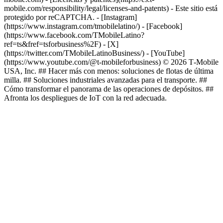
mobile.com/responsibility/legal/licenses-and-patents) - Este sitio está
protegido por reCAPTCHA.
- [Instagram]
(https://www.instagram.com/tmobilelatino/) - [Facebook]
(https://www.facebook.com/TMobileLatino?
ref=ts&fref=tsforbusiness%2F) - [X]
(https://twitter.com/TMobileLatinoBusiness/) - [YouTube]
(https://www.youtube.com/@t-mobileforbusiness) © 2026 T‑Mobile
USA, Inc. ## Hacer más con menos: soluciones de flotas de última
milla. ## Soluciones industriales avanzadas para el transporte. ##
Cómo transformar el panorama de las operaciones de depósitos. ##
Afronta los despliegues de IoT con la red adecuada.