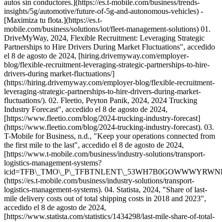
01.
DriveMyWay, 2024, Flexible Recruitment: Leveraging Strategic
Partnerships to Hire Drivers During Market Fluctuations", accedido
el 8 de agosto de 2024, [hiring.drivemyway.com/employer-
blog/flexible-recruitment-leveraging-strategic-partnerships-to-hire-
drivers-during market-fluctuations/]
(https://hiring.drivemyway.com/employer-blog/flexible-recruitment-
leveraging-strategic-partnerships-to-hire-drivers-during-market-
fluctuations/). 02. Fleetio, Peyton Panik, 2024, 2024 Trucking
Industry Forecast", accedido el 8 de agosto de 2024,
[https://www.fleetio.com/blog/2024-trucking-industry-forecast]
(https://www.fleetio.com/blog/2024-trucking-industry-forecast). 03.
T-Mobile for Business, n.d., "Keep your operations connected from
the first mile to the last", accedido el 8 de agosto de 2024,
[https://www.t-mobile.com/business/industry-solutions/transport-
logistics-management-systems?
icid=TFB\_TMO\_P\_TFBTNLENT\_53WH7B0GOWWWYRWNH
(https://es.t-mobile.com/business/industry-solutions/transport-
logistics-management-systems). 04. Statista, 2024, "Share of last-
mile delivery costs out of total shipping costs in 2018 and 2023",
accedido el 8 de agosto de 2024,
[https://www.statista.com/statistics/1434298/last-mile-share-of-total-