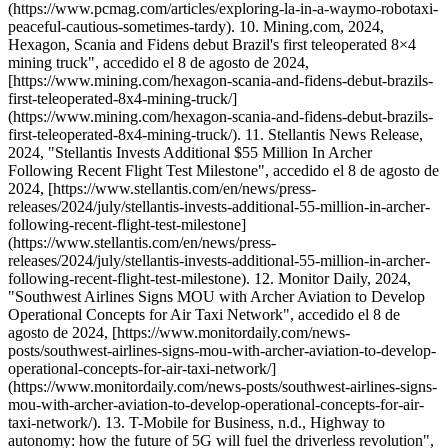
(https://www.pcmag.com/articles/exploring-la-in-a-waymo-robotaxi-
peaceful-cautious-sometimes-tardy). 10. Mining.com, 2024,
Hexagon, Scania and Fidens debut Brazil's first teleoperated 8×4
mining truck", accedido el 8 de agosto de 2024,
[https://www.mining.com/hexagon-scania-and-fidens-debut-brazils-
first-teleoperated-8x4-mining-truck/]
(https://www.mining.com/hexagon-scania-and-fidens-debut-brazils-
first-teleoperated-8x4-mining-truck/). 11. Stellantis News Release,
2024, "Stellantis Invests Additional $55 Million In Archer
Following Recent Flight Test Milestone", accedido el 8 de agosto de
2024, [https://www.stellantis.com/en/news/press-
releases/2024/july/stellantis-invests-additional-55-million-in-archer-
following-recent-flight-test-milestone]
(https://www.stellantis.com/en/news/press-
releases/2024/july/stellantis-invests-additional-55-million-in-archer-
following-recent-flight-test-milestone). 12. Monitor Daily, 2024,
"Southwest Airlines Signs MOU with Archer Aviation to Develop
Operational Concepts for Air Taxi Network", accedido el 8 de
agosto de 2024, [https://www.monitordaily.com/news-
posts/southwest-airlines-signs-mou-with-archer-aviation-to-develop-
operational-concepts-for-air-taxi-network/]
(https://www.monitordaily.com/news-posts/southwest-airlines-signs-
mou-with-archer-aviation-to-develop-operational-concepts-for-air-
taxi-network/). 13. T-Mobile for Business, n.d., Highway to
autonomy: how the future of 5G will fuel the driverless revolution",