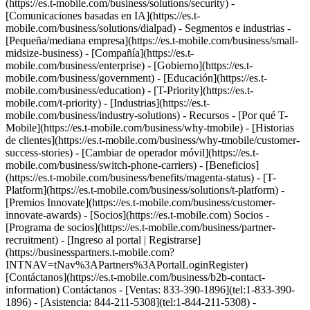
(https://es.t-mobile.com/business/solutions/security) -
[Comunicaciones basadas en IA](https://es.t-
mobile.com/business/solutions/dialpad) - Segmentos e industrias -
[Pequeña/mediana empresa](https://es.t-mobile.com/business/small-
midsize-business) - [Compañía](https://es.t-
mobile.com/business/enterprise) - [Gobierno](https://es.t-
mobile.com/business/government) - [Educación](https://es.t-
mobile.com/business/education) - [T-Priority](https://es.t-
mobile.com/t-priority) - [Industrias](https://es.t-
mobile.com/business/industry-solutions) - Recursos - [Por qué T-
Mobile](https://es.t-mobile.com/business/why-tmobile) - [Historias
de clientes](https://es.t-mobile.com/business/why-tmobile/customer-
success-stories) - [Cambiar de operador móvil](https://es.t-
mobile.com/business/switch-phone-carriers) - [Beneficios]
(https://es.t-mobile.com/business/benefits/magenta-status) - [T-
Platform](https://es.t-mobile.com/business/solutions/t-platform) -
[Premios Innovate](https://es.t-mobile.com/business/customer-
innovate-awards) - [Socios](https://es.t-mobile.com) Socios -
[Programa de socios](https://es.t-mobile.com/business/partner-
recruitment) - [Ingreso al portal | Registrarse]
(https://businesspartners.t-mobile.com?
INTNAV=tNav%3APartners%3APortalLoginRegister)
[Contáctanos](https://es.t-mobile.com/business/b2b-contact-
information) Contáctanos - [Ventas: 833-390-1896](tel:1-833-390-
1896) - [Asistencia: 844-211-5308](tel:1-844-211-5308) -