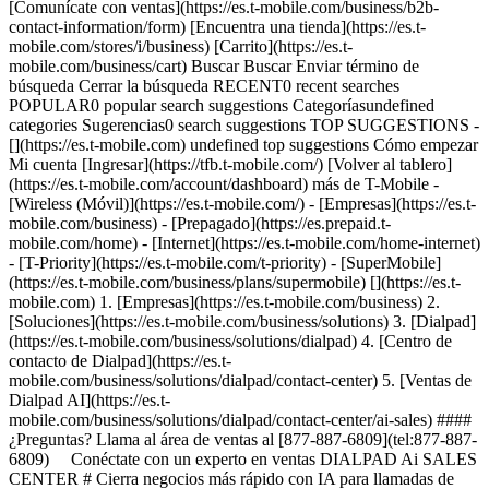
[Comunícate con ventas](https://es.t-mobile.com/business/b2b-
contact-information/form) [Encuentra una tienda](https://es.t-
mobile.com/stores/i/business) [Carrito](https://es.t-
mobile.com/business/cart) Buscar Buscar Enviar término de
búsqueda Cerrar la búsqueda RECENT0 recent searches
POPULAR0 popular search suggestions Categoríasundefined
categories Sugerencias0 search suggestions TOP SUGGESTIONS -
[](https://es.t-mobile.com) undefined top suggestions Cómo empezar
Mi cuenta [Ingresar](https://tfb.t-mobile.com/) [Volver al tablero]
(https://es.t-mobile.com/account/dashboard) más de T-Mobile -
[Wireless (Móvil)](https://es.t-mobile.com/) - [Empresas](https://es.t-
mobile.com/business) - [Prepagado](https://es.prepaid.t-
mobile.com/home) - [Internet](https://es.t-mobile.com/home-internet)
- [T-Priority](https://es.t-mobile.com/t-priority) - [SuperMobile]
(https://es.t-mobile.com/business/plans/supermobile)
[](https://es.t-mobile.com) 1. [Empresas](https://es.t-mobile.com/business) 2. [Soluciones](https://es.t-mobile.com/business/solutions) 3. [Dialpad](https://es.t-mobile.com/business/solutions/dialpad) 4. [Centro de contacto de Dialpad](https://es.t-mobile.com/business/solutions/dialpad/contact-center) 5. [Ventas de Dialpad AI](https://es.t-mobile.com/business/solutions/dialpad/contact-center/ai-sales) #### ¿Preguntas? Llama al área de ventas al [877-887-6809](tel:877-887-6809) Conéctate con un experto en ventas DIALPAD Ai SALES CENTER # Cierra negocios más rápido con IA para llamadas de ventas. Mantén a tus equipos de llamadas salientes un paso adelante y convierte esas conversaciones en conversiones con herramientas de ventas basadas en inteligencia artificial (IA), como el análisis de opiniones, el asesoramiento de IA en vivo y las asistencias en tiempo real. Reproducir video ## Cierra negocios más rápido con IA para llamadas de ventas. ## Guía a los vendedores con asistencia con IA cuando lo necesiten. ### Libera a los vendedores con datos en tiempo real. Dialpad Ai para llamadas de ventas conecta a tus vendedores con la información precisa en tiempo real, incluida la gestión de objeciones, recomendaciones en directo, scripts y mucho más. ![AI Agent Assist UI de Dialpad ayuda a un profesional de ventas en una llamada.](https://es.t-mobile.com/sdscene7/is/image/Tmusprod/TFB-Dialpad-Update-Meetings-Sales-Article-OneThird-costumer-services-youngman-in-a-call-640x352-Desktop:HERO-desktop?fmt=png&fmt=png-alpha&qlt=85%2C0&resMode=sharp2&op_usm=1.75%2C0.3%2C2%2C0) ## Libera a los vendedores con datos en tiempo real. ### Herramientas de IA avanzadas para asesoramiento de ventas. Mantén a los vendedores concentrados en las victorias con tarjetas de resultados con preguntas y respuestas, análisis de sentimiento y modos dentro de la llamadas que permiten que los gerentes escuchen o participen según crean conveniente. ![Una profesional de ventas sonriendo durante una llamada en la oficina; tres colegas están parados en el fondo.](https://es.t-mobile.com/sdscene7/is/image/Tmusprod/TFB-Dialpad-Update-Meetings-Sales-Article-OneThird-young-woman-with-headset-640x352-Desktop:HERO-desktop?fmt=png&fmt=png-alpha&qlt=85%2C0&resMode=sharp2&op_usm=1.75%2C0.3%2C2%2C0) ## Herramientas de IA avanzadas para asesoramiento de ventas. ### Integraciones de CRM nativas. Cambia menos apps y cierra más ventas. Dialpad registra automáticamente llamadas, transcripciones y notas en tu CRM para que tu equipo no tenga que hacerlo. ![Interfaz de usuario en reunión con Dialpad Ai Sales en una computadora de escritorio.](https://es.t-mobile.com/sdscene7/is/image/Tmusprod/TFB-Dialpad-Update-Meetings-Sales-Article-OneThird-computer-with-costumer-service-image-chat-640x352-Desktop:HERO-desktop?fmt=png&fmt=png-alpha&qlt=85%2C0&resMode=sharp2&op_usm=1.75%2C0.3%2C2%2C0) ## Integraciones de CRM nativas. PARA VENDEDORES ## Capacita a tu equipo de ventas sobre todo el proceso con herramientas de venta con IA. [Capacita a tu equipo de ventas sobre todo el proceso con herramientas de venta con IA.](https://es.t-mobile.com) Capacita a tu equipo de ventas sobre todo el proceso con herramientas de venta con IA. Mejora el IQ de ventas y genera ingresos con capacitación en ventas con IA. Recibe transcripciones en tiempo real y elementos de reacción con análisis de IA, palabras clave y sentimiento del cliente. Cambia entre conversaciones con potenciales compradores, reuniones de equipo y mensajes en un espacio de trabajo intuitivo. ![Interfaz del usuario con tarjeta de Dialpad Real-Time Assist.](https://es.t-mobile.com/sdscene7/is/image/Tmusprod/TFB-Dialpad-Meetings-Sales-Contact-Center-ImageText-Large-TwoThirds-omnichannel-840x470-Desktop:16x9?ts=1724853222962&fmt=jpg&qlt=85%2C0&resMode=sharp2&op_usm=1.75%2C0.3%2C2%2C0&dpr=off) ## Capacita a tu equipo de ventas sobre todo el proceso con herramientas de venta con IA. ![Panel de análisis de llamadas de Dialpad.](https://es.t-mobile.com/sdscene7/is/image/Tmusprod/TFB-Dialpad-Update-Meetings-Sales-ImageText-Large-TwoThirds-dashboard-example-840x470-Desktop:16x9?ts=1724855705499&fmt=jpg&qlt=85%2C0&resMode=sharp2&op_usm=1.75%2C0.3%2C2%2C0&dpr=off) PARA GERENTES ## Aumenta el impacto de tus equipos de ventas. [Aumenta el impacto de tus equipos de ventas.](https://es.t-mobile.com) Aumenta el impacto de tus equipos de ventas. Ayuda a los vendedores durante y después de las llamadas con capacitación con herramientas de asesoramiento con IA en vivo para representantes de ventas. Conoce el desempeño de ventas con mayor profundidad con los análisis avanzados. Mejora la preparación en ventas con manuales, respuestas inteligentes y manejo de objeciones incorporado ## Aumenta el impacto de tus equipos de ventas. Características ## IA integrada y mucho más. ### AI generativa para ventas integrada. Incluye reconocimiento del habla avanzado y procesamiento de lenguaje natural para transcripciones y análisis. ![Una profesional trabaja en su laptop con una mano y sostiene una tablet en la otra.](https://es.t-mobile.com/sdscene7/is/image/Tmusprod/TFB-Dialpad-Update-Meetings-Sales-Article-OneThird-young-woman-using-a-laptop-640x352-Desktop:HERO-desktop?fmt=png&fmt=png-alpha&qlt=85%2C0&resMode=sharp2&op_usm=1.75%2C0.3%2C2%2C0) ## AI generativa para ventas integrada. ### Lista de reproducción de ventas. Mejora el nivel de todo el equipo con una biblioteca digital de llamadas de ventas exitosas. ![​​​​​​​Una profesional trabaja en su laptop. Hay un smartphone apoyado en su escritorio.](https://es.t-mobile.com/sdscene7/is/image/Tmusprod/TFB-Dialpad-Update-Meetings-Sales-Article-OneThird-young-woman-with-glasses-using-a-laptop-640x352-Desktop:HERO-desktop?fmt=png&fmt=png-alpha&qlt=85%2C0&resMode=sharp2&op_usm=1.75%2C0.3%2C2%2C0) ## Lista de reproducción de ventas. ### Manejo de objeciones. Completa la respuesta adecuada en base a palabras clave reconocidas utilizando AI Agent Assist o las tarjetas de Real Time Assist. ![Una profesional de ventas toma una llamada en sus audífonos en la oficina junto con tres colegas.](https://es.t-mobile.com/sdscene7/is/image/Tmusprod/TFB-Dialpad-Update-Meetings-Sales-Article-OneThird-young-costumer-service-woman-on-a-call-640x352-Desktop:HERO-desktop?fmt=png&fmt=png-alpha&qlt=85%2C0&resMode=sharp2&op_usm=1.75%2C0.3%2C2%2C0) ## Manejo de objeciones. ### Capacitación de grupos. Permite que los gerentes monitoreen el sentimiento durante las llamadas, se involucren para ayudar, aseguren ventas e identifiquen oportunidades. ![Gerente de ventas sonríe a dos colegas.](https://es.t-mobile.com/sdscene7/is/image/Tmusprod/TFB-Dialpad-Update-Meetings-Sales-Article-OneThird-woman-with-glasses-and-grey-hair-640x352-Desktop:HERO-desktop?fmt=png&fmt=png-alpha&qlt=85%2C0&resMode=sharp2&op_usm=1.75%2C0.3%2C2%2C0) ## Capacitación de grupos. ### Respuestas inteligentes. Ayuda a los vendedores a responder las preguntas difíciles cuando las reciben con guiones de ayuda automatizados. ![Primer plano de manos escribiendo en el teclado de una laptop. Hay un smartphone apoyado en el escritorio.](https://es.t-mobile.com/sdscene7/is/image/Tmusprod/TFB-Dialpad-Update-Meetings-Sales-Article-OneThird-close-up-photo-of-person-using-a-laptop-640x352-Desktop:HERO-desktop?fmt=png&fmt=png-alpha&qlt=85%2C0&resMode=sharp2&op_usm=1.75%2C0.3%2C2%2C0) ## Respuestas inteligentes. ### Deja correos de voz. Ahorra tiempo al grabar previamente un solo correo de voz para dejar con facilidad cuando un posible cliente no responde una llamada. ![Profesional de ventas con audífonos deja un correo de voz pregrabado.](https://es.t-mobile.com/sdscene7/is/image/Tmusprod/TFB-Dialpad-Update-Meetings-Sales-Article-OneThird-young-woman-with-headset-using-a-computer-640x352-Desktop:HERO-desktop?fmt=png&fmt=png-alpha&qlt=85%2C0&resMode=sharp2&op_usm=1.75%2C0.3%2C2%2C0) ## Deja correos de voz. ## Conecta tu empresa con cualquier lugar con Dialpad. ### Comunicaciones para empresas: Dialpad Ai Voice y Ai Meetings. Las llamadas, los mensajes y las reuniones nunca fueron tan simples, o inteligentes. Dialpad hace que la IA trabaje por ti con un sistema de teléfono empresarial con IA y reuniones de negocios por video con asistencia de IA con transcripciones integradas. [Conoce más](https://es.t-mobile.com/business/solutions/dialpad/business-communications) ![Profesional en la calle de la ciudad usa Dialpad en su smartphone para comunicarse rápidamente con un colega y obtener el enlace a un archivo que necesita.](https://es.t-mobile.com/sdscene7/is/image/Tmusprod/TFB-Dialpad-Meetings-Sales-Contact-Center-Article-FiftyFifty-Business-communications-640x352-Desktop:HERO-desktop?fmt=png&fmt=png-alpha&qlt=85%2C0&resMode=sharp2&op_usm=1.75%2C0.3%2C2%2C0) ## Comunicaciones para empresas: Dialpad Ai Voice y Ai Meetings. ### El centro de contacto con IA más avanzado del mundo. Es fácil crear una experiencia del cliente omnicanal fantástica con el Dialpad Ai Contact Center. Prepara agentes en minutos, desde prácticamente cualquier lugar, y ofrece ayuda continua con asistencia de IA en tiempo real. [Conoce más](https://es.t-mobile.com/business/solutions/dialpad/contact-center) ![Interfaz de usuario en reunión con Dialpad Ai Sales en una computadora de escritorio.](https://es.t-mobile.com/sdscene7/is/image/Tmusprod/TFB-Dialpad-Update-Meetings-Sales-Article-OneThird-computer-with-costumer-service-image-chat-640x352-Desktop:HERO-desktop?fmt=png&fmt=png-alpha&qlt=85%2C0&resMode=sharp2&op_usm=1.75%2C0.3%2C2%2C0) ## El centro de contacto con IA más avanzado del mundo. ### Dialpad se encuentra en el puesto n.° 25 de la lista Forbes Cloud 100 de compañías en la nube de propiedad privada. Permite que tus empleados trabajen de forma más inteligente y eficiente desde prácticamente cualquier lugar con soluciones de Dialpad simples y escalables. ## Dialpad se encuentra en el puesto n.° 25 de la lista Forbes Cloud 100 de com