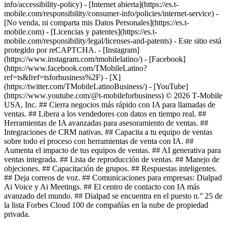
info/accessibility-policy) - [Internet abierta](https://es.t-
mobile.com/responsibility/consumer-info/policies/internet-service) -
[No venda, ni comparta mis Datos Personales](https://es.t-
mobile.com) - [Licencias y patentes](https://es.t-
mobile.com/responsibility/legal/licenses-and-patents) - Este sitio está
protegido por reCAPTCHA.
- [Instagram]
(https://www.instagram.com/tmobilelatino/) - [Facebook]
(https://www.facebook.com/TMobileLatino?
ref=ts&fref=tsforbusiness%2F) - [X]
(https://twitter.com/TMobileLatinoBusiness/) - [YouTube]
(https://www.youtube.com/@t-mobileforbusiness) © 2026 T‑Mobile
USA, Inc. ## Cierra negocios más rápido con IA para llamadas de
ventas. ## Libera a los vendedores con datos en tiempo real. ##
Herramientas de IA avanzadas para asesoramiento de ventas. ##
Integraciones de CRM nativas. ## Capacita a tu equipo de ventas
sobre todo el proceso con herramientas de venta con IA. ##
Aumenta el impacto de tus equipos de ventas. ## AI generativa para
ventas integrada. ## Lista de reproducción de ventas. ## Manejo de
objeciones. ## Capacitación de grupos. ## Respuestas inteligentes.
## Deja correos de voz. ## Comunicaciones para empresas: Dialpad
Ai Voice y Ai Meetings. ## El centro de contacto con IA más
avanzado del mundo. ## Dialpad se encuentra en el puesto n.° 25 de
la lista Forbes Cloud 100 de compañías en la nube de propiedad
privada.