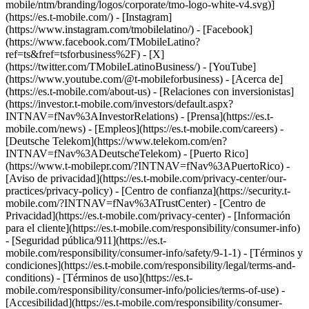
mobile/ntm/branding/logos/corporate/tmo-logo-white-v4.svg)]
(https://es.t-mobile.com/) - [Instagram]
(https://www.instagram.com/tmobilelatino/) - [Facebook]
(https://www.facebook.com/TMobileLatino?
ref=ts&fref=tsforbusiness%2F) - [X]
(https://twitter.com/TMobileLatinoBusiness/) - [YouTube]
(https://www.youtube.com/@t-mobileforbusiness)
- [Acerca de]
(https://es.t-mobile.com/about-us) - [Relaciones con inversionistas]
(https://investor.t-mobile.com/investors/default.aspx?
INTNAV=fNav%3AInvestorRelations) - [Prensa](https://es.t-
mobile.com/news) - [Empleos](https://es.t-mobile.com/careers) -
[Deutsche Telekom](https://www.telekom.com/en?
INTNAV=fNav%3ADeutscheTelekom) - [Puerto Rico]
(https://www.t-mobilepr.com/?INTNAV=fNav%3APuertoRico)
-
[Aviso de privacidad](https://es.t-mobile.com/privacy-center/our-
practices/privacy-policy) - [Centro de confianza](https://security.t-
mobile.com/?INTNAV=fNav%3ATrustCenter) - [Centro de
Privacidad](https://es.t-mobile.com/privacy-center) - [Información
para el cliente](https://es.t-mobile.com/responsibility/consumer-info)
- [Seguridad pública/911](https://es.t-
mobile.com/responsibility/consumer-info/safety/9-1-1) - [Términos y
condiciones](https://es.t-mobile.com/responsibility/legal/terms-and-
conditions) - [Términos de uso](https://es.t-
mobile.com/responsibility/consumer-info/policies/terms-of-use) -
[Accesibilidad](https://es.t-mobile.com/responsibility/consumer-