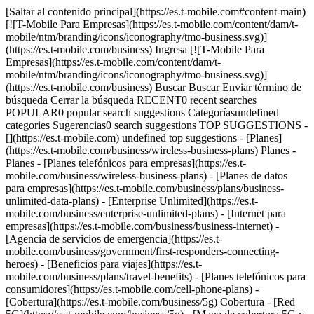
[Saltar al contenido principal](https://es.t-mobile.com#content-main)
[![T-Mobile Para Empresas](https://es.t-mobile.com/content/dam/t-
mobile/ntm/branding/icons/iconography/tmo-business.svg)]
(https://es.t-mobile.com/business) Ingresa [![T-Mobile Para
Empresas](https://es.t-mobile.com/content/dam/t-
mobile/ntm/branding/icons/iconography/tmo-business.svg)]
(https://es.t-mobile.com/business) Buscar Buscar Enviar término de
búsqueda Cerrar la búsqueda RECENT0 recent searches
POPULAR0 popular search suggestions Categoríasundefined
categories Sugerencias0 search suggestions TOP SUGGESTIONS -
[](https://es.t-mobile.com) undefined top suggestions - [Planes]
(https://es.t-mobile.com/business/wireless-business-plans) Planes -
Planes - [Planes telefónicos para empresas](https://es.t-
mobile.com/business/wireless-business-plans) - [Planes de datos
para empresas](https://es.t-mobile.com/business/plans/business-
unlimited-data-plans) - [Enterprise Unlimited](https://es.t-
mobile.com/business/enterprise-unlimited-plans) - [Internet para
empresas](https://es.t-mobile.com/business/business-internet) -
[Agencia de servicios de emergencia](https://es.t-
mobile.com/business/government/first-responders-connecting-
heroes) - [Beneficios para viajes](https://es.t-
mobile.com/business/plans/travel-benefits) - [Planes telefónicos para
consumidores](https://es.t-mobile.com/cell-phone-plans) -
[Cobertura](https://es.t-mobile.com/business/5g) Cobertura - [Red