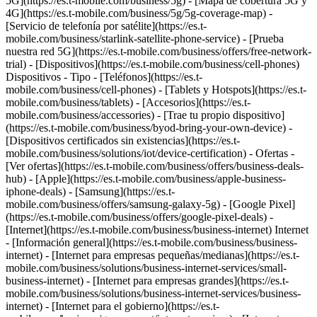
5G](https://es.t-mobile.com/business/5g) - [Mapa de cobertura 5G y
4G](https://es.t-mobile.com/business/5g/5g-coverage-map) -
[Servicio de telefonía por satélite](https://es.t-
mobile.com/business/starlink-satellite-phone-service) - [Prueba
nuestra red 5G](https://es.t-mobile.com/business/offers/free-network-
trial) - [Dispositivos](https://es.t-mobile.com/business/cell-phones)
Dispositivos - Tipo - [Teléfonos](https://es.t-
mobile.com/business/cell-phones) - [Tablets y Hotspots](https://es.t-
mobile.com/business/tablets) - [Accesorios](https://es.t-
mobile.com/business/accessories) - [Trae tu propio dispositivo]
(https://es.t-mobile.com/business/byod-bring-your-own-device) -
[Dispositivos certificados sin existencias](https://es.t-
mobile.com/business/solutions/iot/device-certification) - Ofertas -
[Ver ofertas](https://es.t-mobile.com/business/offers/business-deals-
hub) - [Apple](https://es.t-mobile.com/business/apple-business-
iphone-deals) - [Samsung](https://es.t-
mobile.com/business/offers/samsung-galaxy-5g) - [Google Pixel]
(https://es.t-mobile.com/business/offers/google-pixel-deals) -
[Internet](https://es.t-mobile.com/business/business-internet) Internet
- [Información general](https://es.t-mobile.com/business/business-
internet) - [Internet para empresas pequeñas/medianas](https://es.t-
mobile.com/business/solutions/business-internet-services/small-
business-internet) - [Internet para empresas grandes](https://es.t-
mobile.com/business/solutions/business-internet-services/business-
internet) - [Internet para el gobierno](https://es.t-