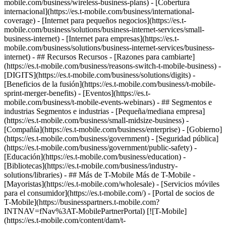
mobile.com/business/wireless-business-plans) - [Cobertura
internacional](https://es.t-mobile.com/business/international-
coverage) - [Internet para pequeños negocios](https://es.t-
mobile.com/business/solutions/business-internet-services/small-
business-internet) - [Internet para empresas](https://es.t-
mobile.com/business/solutions/business-internet-services/business-
internet) - ## Recursos Recursos - [Razones para cambiarte]
(https://es.t-mobile.com/business/reasons-switch-t-mobile-business) -
[DIGITS](https://es.t-mobile.com/business/solutions/digits) -
[Beneficios de la fusión](https://es.t-mobile.com/business/t-mobile-
sprint-merger-benefits) - [Eventos](https://es.t-
mobile.com/business/t-mobile-events-webinars) - ## Segmentos e
industrias Segmentos e industrias - [Pequeña/mediana empresa]
(https://es.t-mobile.com/business/small-midsize-business) -
[Compañía](https://es.t-mobile.com/business/enterprise) - [Gobierno]
(https://es.t-mobile.com/business/government) - [Seguridad pública]
(https://es.t-mobile.com/business/government/public-safety) -
[Educación](https://es.t-mobile.com/business/education) -
[Bibliotecas](https://es.t-mobile.com/business/industry-
solutions/libraries) - ## Más de T-Mobile Más de T-Mobile -
[Mayoristas](https://es.t-mobile.com/wholesale) - [Servicios móviles
para el consumidor](https://es.t-mobile.com/) - [Portal de socios de
T-Mobile](https://businesspartners.t-mobile.com?
INTNAV=fNav%3AT-MobilePartnerPortal) [![T-Mobile]
(https://es.t-mobile.com/content/dam/t-