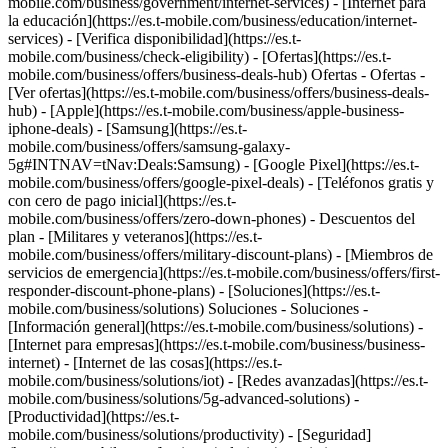
mobile.com/business/government/internet-services) - [Internet para
la educación](https://es.t-mobile.com/business/education/internet-
services) - [Verifica disponibilidad](https://es.t-
mobile.com/business/check-eligibility) - [Ofertas](https://es.t-
mobile.com/business/offers/business-deals-hub) Ofertas - Ofertas -
[Ver ofertas](https://es.t-mobile.com/business/offers/business-deals-
hub) - [Apple](https://es.t-mobile.com/business/apple-business-
iphone-deals) - [Samsung](https://es.t-
mobile.com/business/offers/samsung-galaxy-
5g#INTNAV=tNav:Deals:Samsung) - [Google Pixel](https://es.t-
mobile.com/business/offers/google-pixel-deals) - [Teléfonos gratis y
con cero de pago inicial](https://es.t-
mobile.com/business/offers/zero-down-phones) - Descuentos del
plan - [Militares y veteranos](https://es.t-
mobile.com/business/offers/military-discount-plans) - [Miembros de
servicios de emergencia](https://es.t-mobile.com/business/offers/first-
responder-discount-phone-plans) - [Soluciones](https://es.t-
mobile.com/business/solutions) Soluciones - Soluciones -
[Información general](https://es.t-mobile.com/business/solutions) -
[Internet para empresas](https://es.t-mobile.com/business/business-
internet) - [Internet de las cosas](https://es.t-
mobile.com/business/solutions/iot) - [Redes avanzadas](https://es.t-
mobile.com/business/solutions/5g-advanced-solutions) -
[Productividad](https://es.t-
mobile.com/business/solutions/productivity) - [Seguridad]