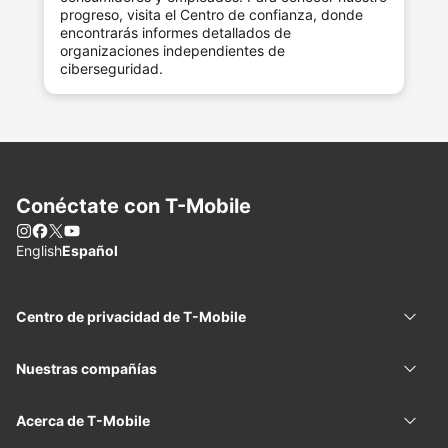
progreso, visita el Centro de confianza, donde
encontrarás informes detallados de
organizaciones independientes de
ciberseguridad.
Conéctate con
T-Mobile
Instagram
Facebook
X
You Tube
Elegir idioma
English
Español
Centro de privacidad de
T-Mobile
Centr
Nuestras compañías
Nuest
Acerca de
T-Mobile
Acerc