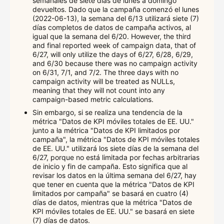
semanales de siete días de lunes a domingo
devueltos. Dado que la campaña comenzó el lunes
(2022-06-13), la semana del 6/13 utilizará siete (7)
días completos de datos de campaña activos, al
igual que la semana del 6/20. However, the third
and final reported week of campaign data, that of
6/27, will only utilize the days of 6/27, 6/28, 6/29,
and 6/30 because there was no campaign activity
on 6/31, 7/1, and 7/2. The three days with no
campaign activity will be treated as NULLs,
meaning that they will not count into any
campaign-based metric calculations.
Sin embargo, si se realiza una tendencia de la
métrica "Datos de KPI móviles totales de EE. UU."
junto a la métrica "Datos de KPI limitados por
campaña", la métrica "Datos de KPI móviles totales
de EE. UU." utilizará los siete días de la semana del
6/27, porque no está limitada por fechas arbitrarias
de inicio y fin de campaña. Esto significa que al
revisar los datos en la última semana del 6/27, hay
que tener en cuenta que la métrica "Datos de KPI
limitados por campaña" se basará en cuatro (4)
días de datos, mientras que la métrica "Datos de
KPI móviles totales de EE. UU." se basará en siete
(7) días de datos.