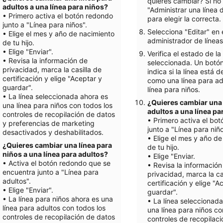
quieres cambiar? Si no 
adultos a una línea para niños?
"Administrar una línea 
• Primero activa el botón redondo
para elegir la correcta.
junto a "Línea para niños".
Selecciona "Editar" en 
• Elige el mes y año de nacimiento
administrador de líneas
de tu hijo.
• Elige "Enviar".
Verifica el estado de la 
• Revisa la información de
seleccionada. Un botó
privacidad, marca la casilla de
indica si la línea está 
certificación y elige "Aceptar y
como una línea para ad
guardar".
línea para niños.
• La línea seleccionada ahora es
¿Quieres cambiar una 
una línea para niños con todos los
adultos a una línea pa
controles de recopilación de datos
• Primero activa el bo
y preferencias de marketing
junto a "Línea para niñ
desactivados y deshabilitados.
• Elige el mes y año de
¿Quieres cambiar una línea para
de tu hijo.
niños a una línea para adultos?
• Elige "Enviar.
• Activa el botón redondo que se
• Revisa la información
encuentra junto a "Línea para
privacidad, marca la ca
adultos".
certificación y elige "A
• Elige "Enviar".
guardar".
• La línea para niños ahora es una
• La línea seleccionad
línea para adultos con todos los
una línea para niños co
controles de recopilación de datos
controles de recopilac