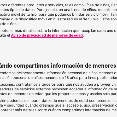
tros diferentes productos y servicios, tales como Línea de niños, Fa
rentes tipos de datos. Por ejemplo, en una Línea de niños, recopilam
ositivo móvil de tu hijo, para que podamos brindar servicio móvil. T
rminar qué dispositivo móvil en nuestra red es el de tu hijo. Estos s
a de niños.
 obtener más detalles sobre la información que recopilan cada uno d
ulta el
Aviso de privacidad de menores de edad
.
ándo compartimos información de menores
endemos deliberadamente información personal de niños menores 
rmación personal de niños menores de 18 años para fines publicitario
casiones, contratamos a terceros para que nos ayuden a proveer un m
eedores de servicios externos necesiten acceder a información de m
datos de menores de edad que les proporcionemos y usarlos solo para 
ién podemos compartir datos de menores de edad con terceros, incl
ida y seguridad cuando creamos que el acceso a, uso, preservación o
 obtener más detalles sobre cuándo compartimos información de men