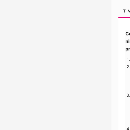
T-M
Có
ni
p