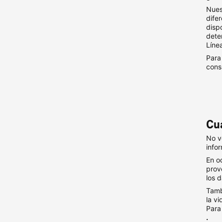
Nues
dife
disp
dete
Líne
Para
cons
Cu
No v
info
En o
prov
los 
Tamb
la v
Para
.