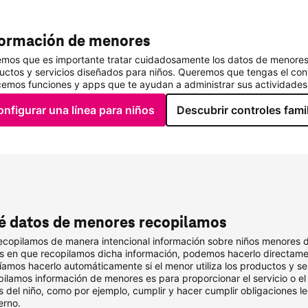
formación de menores 
mos que es importante tratar cuidadosamente los datos de menores
uctos y servicios diseñados para niños. Queremos que tengas el contr
cemos funciones y apps que te ayudan a administrar sus actividades 
nfigurar una línea para niños
Descubrir controles fami
é datos de menores recopilamos
ecopilamos de manera intencional información sobre niños menores de 
s en que recopilamos dicha información, podemos hacerlo directamen
íamos hacerlo automáticamente si el menor utiliza los productos y se
pilamos información de menores es para proporcionar el servicio o e
s del niño, como por ejemplo, cumplir y hacer cumplir obligaciones le
erno.