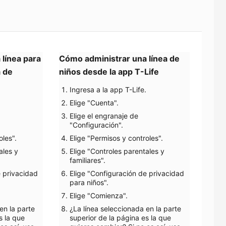
línea para 
Cómo administrar una línea de 
niños desde tu cuenta de 
niños desde la app 
T-Life
Ingresa a la app
T-Life
.
​Elige "Cuenta".
​Elige el engranaje de
"Configuración".
oles".
​Elige "Permisos y controles".
ales y
​Elige "Controles parentales y
familiares".
e privacidad
​​Elige "Configuración de privacidad
para niños".
Elige "Comienza".
en la parte
​​¿La línea seleccionada en la parte
s la que
superior de la página es la que