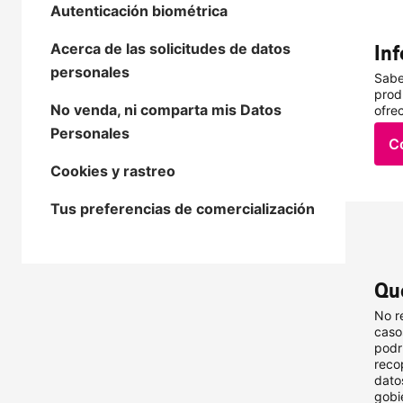
Autenticación biométrica
Acerca de las solicitudes de datos
In
personales
Sabe
prod
No venda, ni comparta mis Datos
ofre
Personales
Co
Cookies y rastreo
Tus preferencias de comercialización
Qu
No r
caso
podr
reco
dato
gobi