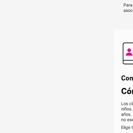
Para
asoc
Con
Cóm
Los c
niños.
años. 
no ese
Elige 