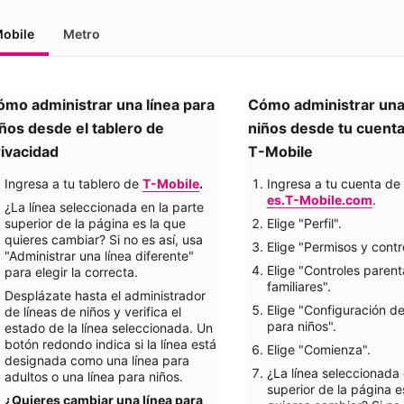
obile
Metro
mo administrar una línea para 
Cómo administrar una 
ños desde el tablero de 
rivacidad
T-Mobile
Ingresa a tu tablero de
T-Mobile
.
Ingresa a tu cuenta de
es.
T-Mobile
.com
.
¿La línea seleccionada en la parte
superior de la página es la que
Elige "Perfil".
quieres cambiar? Si no es así, usa
Elige "Permisos y contr
"Administrar una línea diferente"
Elige "Controles parent
para elegir la correcta.
familiares".
Desplázate hasta el administrador
Elige "Configuración d
de líneas de niños y verifica el
para niños".
estado de la línea seleccionada. Un
botón redondo indica si la línea está
Elige "Comienza".
designada como una línea para
¿La línea seleccionada 
adultos o una línea para niños.
superior de la página e
¿Quieres cambiar una línea para