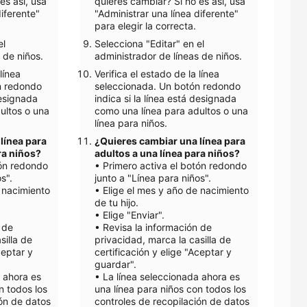
es así, usa
quieres cambiar? Si no es así, usa
diferente"
"Administrar una línea diferente"
para elegir la correcta.
el
Selecciona "Editar" en el
 de niños.
administrador de líneas de niños.
línea
Verifica el estado de la línea
n redondo
seleccionada. Un botón redondo
designada
indica si la línea está designada
ultos o una
como una línea para adultos o una
línea para niños.
línea para
¿Quieres cambiar una línea para
ra niños?
adultos a una línea para niños?
tón redondo
• Primero activa el botón redondo
os".
junto a "Línea para niños".
 nacimiento
• ​Elige el mes y año de nacimiento
de tu hijo.
• ​Elige "Enviar".
 de
• ​Revisa la información de
silla de
privacidad, marca la casilla de
ceptar y
certificación y elige "Aceptar y
guardar".
a ahora es
• ​La línea seleccionada ahora es
n todos los
una línea para niños con todos los
ión de datos
controles de recopilación de datos