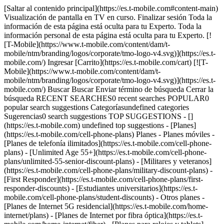
[Saltar al contenido principal](https://es.t-mobile.com#content-main) Visualización de pantalla en TV en curso. Finalizar sesión Toda la información de esta página está oculta para tu Experto. Toda la información personal de esta página está oculta para tu Experto. [![T-Mobile](https://www.t-mobile.com/content/dam/t-mobile/ntm/branding/logos/corporate/tmo-logo-v4.svg)](https://es.t-mobile.com/) Ingresar [Carrito](https://es.t-mobile.com/cart) [![T-Mobile](https://www.t-mobile.com/content/dam/t-mobile/ntm/branding/logos/corporate/tmo-logo-v4.svg)](https://es.t-mobile.com/) Buscar Buscar Enviar término de búsqueda Cerrar la búsqueda RECENT SEARCHES0 recent searches POPULAR0 popular search suggestions Categoríasundefined categories Sugerencias0 search suggestions TOP SUGGESTIONS - [](https://es.t-mobile.com) undefined top suggestions - [Planes](https://es.t-mobile.com/cell-phone-plans) Planes - Planes móviles - [Planes de telefonía ilimitados](https://es.t-mobile.com/cell-phone-plans) - [Unlimited Age 55+](https://es.t-mobile.com/cell-phone-plans/unlimited-55-senior-discount-plans) - [Militares y veteranos](https://es.t-mobile.com/cell-phone-plans/military-discount-plans) - [First Responder](https://es.t-mobile.com/cell-phone-plans/first-responder-discounts) - [Estudiantes universitarios](https://es.t-mobile.com/cell-phone-plans/student-discounts) - Otros planes - [Planes de Internet 5G residencial](https://es.t-mobile.com/home-internet/plans) - [Planes de Internet por fibra óptica](https://es.t-mobile.com/home-internet/fiber) - [Planes para relojes y tablets](https://es.t-mobile.com/cell-phone-plans/affordable-data-plans) - [Planes de teléfonos prepagados](https://es.prepaid.t-mobile.com/prepaid-plans) - [Planes telefónicos para empresas](https://es.t-mobile.com/business/wireless-business-plans) - [Teléfonos y dispositivos](https://es.t-mobile.com/cell-phones) Teléfonos y dispositivos - [Teléfonos](https://es.t-mobile.com/cell-phones) - [Teléfonos 5G](https://es.t-mobile.com/5g/phones) - [Tablets](https://es.t-mobile.com/tablets) - [Relojes inteligentes](https://es.t-mobile.com/smart-watches) - [Hotspots y más](https://es.t-mobile.com/hotspots-iot-connected-devices) - [Accesorios](https://es.t-mobile.com/accessories) - [Trae tu propio dispositivo](https://es.t-mobile.com/resources/bring-your-own-phone) - [Ideas de regalos tecnológicos](https://es.t-mobile.com/devices/tech-gifts) - [Ofertas](https://es.t-mobile.com/offers) Ofertas - [Ver ofertas](https://es.t-mobile.com/offers) - [Apple](https://es.t-mobile.com/offers/apple-iphone-deals) - [Samsung](https://es.t-mobile.com/offers/samsung-phone-deals) - [Motorola](https://es.t-mobile.com/offers/motorola-phone-deals) - [Google](https://es.t-mobile.com/offers/google-phone-deals) - [Revvl](https://es.t-mobile.com/offers/t-mobile-revvl-phone-deals) - [Teléfonos gratis y con cero de pago inicial](https://es.t-mobile.com/switch/free-cell-phone-with-plan) - [Cobertura](https://es.t-mobile.com/coverage/network) Cobertura - [Nuestra red](https://es.t-mobile.com/coverage/network) - [Mapa de cobertura 4G y 5G](https://es.t-mobile.com/coverage/coverage-map) - [Qué es 5G](https://es.t-mobile.com/5g) - [Servicio de telefonía por satélite](https://es.t-mobile.com/coverage/satellite-phone-service) - [Zonas rurales y pequeños pueblos](https://es.t-mobile.com/coverage/small-towns-rural-areas) - [Prueba nuestra red](https://es.t-mobile.com/offers/free-trial) - [Noticias sobre 5G](https://es.t-mobile.com/news/category/network) - [Internet residencial](https://es.t-mobile.com/home-internet/eligibility) - [Síguenos](https://es.t-mobile.com/resources/how-to-join-us) Síguenos - Cámbiate a T-Mobile - [Cómo cambiarte](https://es.t-mobile.com/resources/how-to-join-us) - [Trae tu teléfono](https://es.t-mobile.com/resources/bring-your-own-phone) - [Conserva tu número](https://es.t-mobile.com/resources/keep-your-number) - [Cámbiate y quédatelo](https://es.t-mobile.com/switch/keep-phone-switch-from-verizon-or-att) - [Family Freedom](https://es.t-mobile.com/switch/pay-off-carrier-etf-phone-deal) - [Prueba nuestra red](https://es.t-mobile.com/offers/free-trial) - Beneficios para clientes - [Ver todos los beneficios](https://es.t-mobile.com/benefits) - [Encuentra tu razón](https://es.t-mobile.com/membership) - [Televisión y streaming](https://es.t-mobile.com/tv-streaming) - [Beneficios para viajes](https://es.t-mobile.com/benefits/travel) - [Beneficios para conciertos y música](https://es.t-mobile.com/benefits/music-deals) - [Bloquea llamadas fraudulentas](https://es.t-mobile.com/benefits/scam-shield) - [T-Mobile Tuesdays](https://es.t-mobile.com/offers/t-mobile-tuesdays) [Encuentra una tienda](https://es.t-mobile.com/stores/locator?INTNAV=tNav%3AStoreLocator) [Contacto y asistencia](https://es.t-mobile.com/contact-us) Contacto y asistencia - [1-800-T-MOBILE](tel:1-800-866-2453) - [Revisar un pedido](https://es.t-mobile.com/orders/order-status) - [Ayuda y asistencia](https://es.t-mobile.com/support) - Comparte la pantalla con un Experto [Carrito](https://es.t-mobile.com/cart) Buscar Buscar Enviar término de búsqueda Cerrar la búsqueda RECENT SEARCHES0 recent searches POPULAR0 popular search suggestions Categoríasundefined categories Sugerencias0 search suggestions TOP SUGGESTIONS - [](https://es.t-mobile.com) undefined top suggestions Mi cuenta [Ingresar](https://es.t-mobile.com/account/dashboard) [Volver a mi cuenta](https://es.t-mobile.com/account/dashboard) - [Pagar factura](https://es.t-mobile.com/bill/summary) - [Agregar](https://es.t-mobile.com/commerce/device-intent?INTNAV=tNav%3AMyAccount%3AAddALine) - [Actualizar](https://es.t-mobile.com/purchase/shop) - [Revisar un pedido](https://es.t-mobile.com/orders/check-order) - [Pregunta a la comunidad](https://es.t-mobile.com/community/?INTNAV=tNav%3AMyAccount%3ACommunity) más de T-Mobile - [Wireless (Móvil)](https://es.t-mobile.com/) - [Empresas](https://es.t-mobile.com/business) - [Prepagado](https://es.prepaid.t-mobile.com/home) - [Internet](https://es.t-mobile.com/home-internet) Legal - [Aviso de Privacidad](https://es.t-mobile.com/privacy-center/our-practices/privacy-policy) - [No venda, ni comparta mis Datos Personales](https://es.t-mobile.com/dns?Brand=Magenta&Site=Sell_Web&Origin_URL=https%3A%2F%2Fwww.t-mobile.com) - [Centro de Privacidad](https://es.t-mobile.com/privacy-center) [](https://es.t-mobile.com) # Separaciones y combinaciones de códigos de área ## Separaciones y combinaciones de códigos de área ## *¿Qué es una separación de código de área?* La región del código de área que está por agotarse se divide en dos o tres áreas geográficas, el código de área existente se deja para una de las nuevas divisiones y se asignan uno o dos códigos de área nuevos a los otros segmentos. ## *¿Qué es una separación de código de área?* ## *¿Qué es la superposición de códigos de área?* Una combinación de códigos de área ocurre cuando más de un código de área se usa en la misma región geográfica. En una combinación de códigos de área, se obtienen más números al aplicar un nuevo código de área a la misma área geográfica del código de área que se está por agotar. Con una combinación, todos los clientes actuales mantienen sus códigos de área y números telefónicos. Se podrán otorgar números de este nuevo código de área a nuevos clientes de telefonía o a quienes necesiten agregar nuevas líneas. Al haber dos códigos de área en la misma región geográfica, todas las llamadas deben marcarse usando el código de área + el número telefónico de siete dígitos (10 dígitos). (Algunos estados requieren marcar 1 + 10 dígitos). ## *¿Qué es la superposición de códigos de área?* ## *¿Qué es el marcado de 10 dígitos?* Marcado de 10 dígitos es un término usado para referirse a la práctica de incluir el código de área de un número telefónico al marcar llamadas locales. Es el patrón de marcado obligatorio en ubicaciones de todo el país donde se ha aplicado una combinación de código de área. Por ejemplo, si el código de área (123) se combina con el código de área (456), las personas que realicen llamadas dentro del área de los códigos 123/456 deben marcar 10 dígitos para hacer una llamada local, incluso si la llamada es desde un número (123) a otro número (123). Las llamadas de larga distancia presuscritas todavía requieren el marcado de 1 + 10 dígitos. Los consumidores dentro del área sujeta a una combinación deben reemplazar todos los número telefónicos de 7 dígitos programados en sus teléfonos móviles y otros dispositivos por números telefónicos de 10 dígitos. ## *¿Qué es el marcado de 10 dígitos?* ## *¿Qué es el marcado permisivo?* El período de marcado* permisivo comienza con la introducción del nuevo código de área y generalmente dura seis meses. Proporciona un período de transición para "familiarizarse" con el nuevo código de área. El marcado permisivo permite que los clientes del viejo y el nuevo código de área hagan llamadas entre los dos códigos de área usando marcado de siete dígitos. Durante este período, los clientes deberían comenzar a usar el código de área más el número telefónico aunque las llamadas se puedan completar marcando solo los siete dígitos del número telefónico. Los clientes que se encuentran fuera del área pueden llamar al nuevo código de área marcando el código de área viejo o el nuevo y el número de teléfono; la llamada se completará durante el período permisivo. (\*La duración del período de marcado permisivo varía según decisión de cada comisión) ## *¿Qué es el marcado permisivo?* ## *¿Qué es marcado obligatorio?* Aproximadamente seis meses después de la introducción del nuevo código de área, comienza un período de redirección a un mensaje grabado. En este momento, para realizar una llamada se deberá usar el có