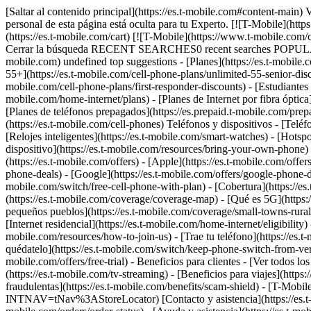
[Saltar al contenido principal](https://es.t-mobile.com#content-main) Visualización de pantalla en TV en curso. Finalizar sesión Toda la información de esta página está oculta para tu Experto. Toda la información personal de esta página está oculta para tu Experto. [![T-Mobile](https://www.t-mobile.com/content/dam/t-mobile/ntm/branding/logos/corporate/tmo-logo-v4.svg)](https://es.t-mobile.com/) Ingresar [Carrito](https://es.t-mobile.com/cart) [![T-Mobile](https://www.t-mobile.com/content/dam/t-mobile/ntm/branding/logos/corporate/tmo-logo-v4.svg)](https://es.t-mobile.com/) Buscar Buscar Enviar término de búsqueda Cerrar la búsqueda RECENT SEARCHES0 recent searches POPULAR0 popular search suggestions Categoríasundefined categories Sugerencias0 search suggestions TOP SUGGESTIONS - [](https://es.t-mobile.com) undefined top suggestions - [Planes](https://es.t-mobile.com/cell-phone-plans) Planes - Planes móviles - [Planes de telefonía ilimitados](https://es.t-mobile.com/cell-phone-plans) - [Unlimited Age 55+](https://es.t-mobile.com/cell-phone-plans/unlimited-55-senior-discount-plans) - [Militares y veteranos](https://es.t-mobile.com/cell-phone-plans/military-discount-plans) - [First Responder](https://es.t-mobile.com/cell-phone-plans/first-responder-discounts) - [Estudiantes universitarios](https://es.t-mobile.com/cell-phone-plans/student-discounts) - Otros planes - [Planes de Internet 5G residencial](https://es.t-mobile.com/home-internet/plans) - [Planes de Internet por fibra óptica](https://es.t-mobile.com/home-internet/fiber) - [Planes para relojes y tablets](https://es.t-mobile.com/cell-phone-plans/affordable-data-plans) - [Planes de teléfonos prepagados](https://es.prepaid.t-mobile.com/prepaid-plans) - [Planes telefónicos para empresas](https://es.t-mobile.com/business/wireless-business-plans) - [Teléfonos y dispositivos](https://es.t-mobile.com/cell-phones) Teléfonos y dispositivos - [Teléfonos](https://es.t-mobile.com/cell-phones) - [Teléfonos 5G](https://es.t-mobile.com/5g/phones) - [Tablets](https://es.t-mobile.com/tablets) - [Relojes inteligentes](https://es.t-mobile.com/smart-watches) - [Hotspots y más](https://es.t-mobile.com/hotspots-iot-connected-devices) - [Accesorios](https://es.t-mobile.com/accessories) - [Trae tu propio dispositivo](https://es.t-mobile.com/resources/bring-your-own-phone) - [Ideas de regalos tecnológicos](https://es.t-mobile.com/devices/tech-gifts) - [Ofertas](https://es.t-mobile.com/offers) Ofertas - [Ver ofertas](https://es.t-mobile.com/offers) - [Apple](https://es.t-mobile.com/offers/apple-iphone-deals) - [Samsung](https://es.t-mobile.com/offers/samsung-phone-deals) - [Motorola](https://es.t-mobile.com/offers/motorola-phone-deals) - [Google](https://es.t-mobile.com/offers/google-phone-deals) - [Revvl](https://es.t-mobile.com/offers/t-mobile-revvl-phone-deals) - [Teléfonos gratis y con cero de pago inicial](https://es.t-mobile.com/switch/free-cell-phone-with-plan) - [Cobertura](https://es.t-mobile.com/coverage/network) Cobertura - [Nuestra red](https://es.t-mobile.com/coverage/network) - [Mapa de cobertura 4G y 5G](https://es.t-mobile.com/coverage/coverage-map) - [Qué es 5G](https://es.t-mobile.com/5g) - [Servicio de telefonía por satél