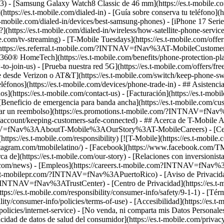
ra-3) - [Samsung Galaxy Watch8 Classic de 46 mm](https://es.t-mobile
](https://es.t-mobile.com/dialed-in) - [Guía sobre conserva tu teléfono](
mobile.com/dialed-in/devices/best-samsung-phones) - [iPhone 17 Series:
e?](https://es.t-mobile.com/dialed-in/wireless/how-satellite-phone-servi
.com/tv-streaming) - [T-Mobile Tuesdays](https://es.t-mobile.com/offers/
o](https://es.referral.t-mobile.com/?INTNAV=fNav%3AT-MobileCustomerB
tion 360® HomeTech](https://es.t-mobile.com/benefits/phone-protection
join-us) - [Prueba nuestra red 5G](https://es.t-mobile.com/offers/free-tri
esde Verizon o AT&T](https://es.t-mobile.com/switch/keep-phone-switc
léfonos](https://es.t-mobile.com/devices/phone-trade-in) - ## Asistencia
anos](https://es.t-mobile.com/contact-us) - [Facturación](https://es.t-m
 [Beneficio de emergencia para banda ancha](https://es.t-mobile.com/cu
 [Canjear un reembolso](https://es.promotions.t-mobile.com/?INTNAV
t/account/keeping-customers-safe-connected) - ## Acerca de T-Mobile Ace
NAV=fNav%3AAboutT-Mobile%3AOurStory%3AT-MobileCareers) - [Centro d
(https://es.t-mobile.com/responsibility) [![T-Mobile](https://es.t-mobi
nstagram.com/tmobilelatino/) - [Facebook](https://www.facebook.com/TM
ca de](https://es.t-mobile.com/our-story) - [Relaciones con inversionista
.com/news) - [Empleos](https://careers.t-mobile.com?INTNAV=fNav%3
w.t-mobilepr.com/?INTNAV=fNav%3APuertoRico)
- [Aviso de Privacid
/?INTNAV=fNav%3ATrustCenter) - [Centro de Privacidad](https://es.t-mobi
ps://es.t-mobile.com/responsibility/consumer-info/safety/9-1-1) - [Térm
ity/consumer-info/policies/terms-of-use) - [Accesibilidad](https://es.t-
policies/internet-service) - [No venda, ni comparta mis Datos Personales](
acidad de datos de salud del consumidor](https://es.t-mobile.com/privac