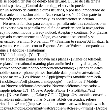
 ## Todavía más planes Todavía más planes - [Planes de telefonía
ne-plans/international-roaming-plans/unlimited-calling-data-pass) -
com/cell-phone-plans/phone-home-internet-bundle) - [Planes de datos
t-mobile.com/cell-phone-plans/affordable-data-plans/smartwatches) -
 por marca - [Los iPhone de Apple](https://es.t-mobile.com/cell-
.t-mobile.com/cell-phones/brand/google) - [Teléfonos T-Mobile
 - ## Nuevos teléfonos destacados Nuevos teléfonos destacados -
/apple-iphone-17) - [Nuevo Apple iPhone 17 Pro](https://es.t-
x) - [Nuevo Samsung Galaxy Z Fold7](https://es.t-mobile.com/cell-
 relojes inteligentes y más Nuevas tablets destacadas, relojes
ries 11 de 46 mm](https://es.t-mobile.com/smart-watch/apple-watch-
tps://es.t-mobile.com/smart-watch/apple-watch-se-3-44mm) - [Apple