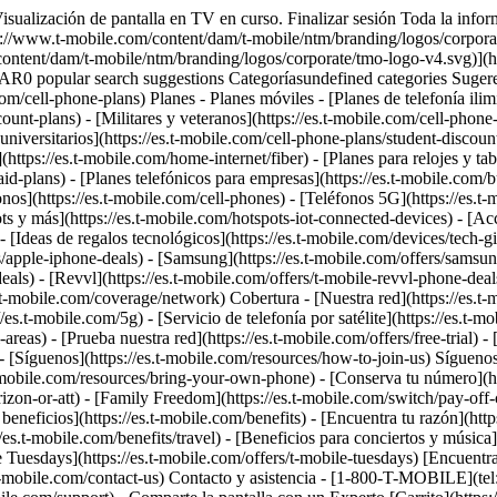
ite](https://es.t-mobile.com/coverage/satellite-phone-service) - [Zonas rurales y pequeños pueblos](https://es.t-mobile.com/coverage/small-towns-rural-areas) - [Prueba nuestra red](https://es.t-mobile.com/offers/free-trial) - [Noticias sobre 5G](https://es.t-mobile.com/news/category/network) - [Internet residencial](https://es.t-mobile.com/home-internet/eligibility) - [Síguenos](https://es.t-mobile.com/resources/how-to-join-us) Síguenos - Cámbiate a T-Mobile - [Cómo cambiarte](https://es.t-mobile.com/resources/how-to-join-us) - [Trae tu teléfono](https://es.t-mobile.com/resources/bring-your-own-phone) - [Conserva tu número](https://es.t-mobile.com/resources/keep-your-number) - [Cámbiate y quédatelo](https://es.t-mobile.com/switch/keep-phone-switch-from-verizon-or-att) - [Family Freedom](https://es.t-mobile.com/switch/pay-off-carrier-etf-phone-deal) - [Prueba nuestra red](https://es.t-mobile.com/offers/free-trial) - Beneficios para clientes - [Ver todos los beneficios](https://es.t-mobile.com/benefits) - [Encuentra tu razón](https://es.t-mobile.com/membership) - [Televisión y streaming](https://es.t-mobile.com/tv-streaming) - [Beneficios para viajes](https://es.t-mobile.com/benefits/travel) - [Beneficios para conciertos y música](https://es.t-mobile.com/benefits/music-deals) - [Bloquea llamadas fraudulentas](https://es.t-mobile.com/benefits/scam-shield) - [T-Mobile Tuesdays](https://es.t-mobile.com/offers/t-mobile-tuesdays) [Encuentra una tienda](https://es.t-mobile.com/stores/locator?INTNAV=tNav%3AStoreLocator) [Contacto y asistencia](https://es.t-mobile.com/contact-us) Contacto y asistencia - [1-800-T-MOBILE](tel:1-800-866-2453) - [Revisar un pedido](https://es.t-mobile.com/orders/order-status) - [Ayuda y asistencia](https://es.t-mobile.com/support) - Comparte la pantalla con un Experto [Carrito](https://es.t-mobile.com/cart) Buscar Buscar Enviar término de búsqueda Cerrar la búsqueda RECENT SEARCHES0 recent searches POPULAR0 popular search suggestions Categoríasundefined categories Sugerencias0 search suggestions TOP SUGGESTIONS - [](https://es.t-mobile.com) undefined top suggestions Mi cuenta [Ingresar](https://es.t-mobile.com/account/dashboard) [Volver a mi cuenta](https://es.t-mobile.com/account/dashboard) - [Pagar factura](https://es.t-mobile.com/bill/summary) - [Agregar](https://es.t-mobile.com/commerce/device-intent?INTNAV=tNav%3AMyAccount%3AAddALine) - [Actualizar](https://es.t-mobile.com/purchase/shop) - [Revisar un pedido](https://es.t-mobile.com/orders/check-order) - [Pregunta a la comunidad](https://es.t-mobile.com/community/?INTNAV=tNav%3AMyAccount%3ACommunity) más de T-Mobile - [Wireless (Móvil)](https://es.t-mobile.com/) - [Empresas](https://es.t-mobile.com/business) - [Prepagado](https://es.prepaid.t-mobile.com/home) - [Internet](https://es.t-mobile.com/home-internet) Legal - [Aviso de Privacidad](https://es.t-mobile.com/privacy-center/our-practices/privacy-policy) - [No venda, ni comparta mis Datos Personales](https://es.t-mobile.com/dns?Brand=Magenta&Site=Sell_Web&Origin_URL=https%3A%2F%2Fwww.t-mobile.com) - [Centro de Privacidad](https://es.t-mobile.com/privacy-center) [](https://es.t-mobile.com) ![](https://es.t-mobile.com/sdscene7/is/image/Tmusprod/cyprex-lp-basic-atwork-bg.desktop-1:HERO-desktop?ts=178