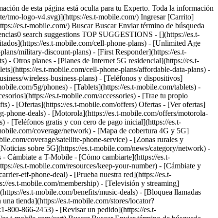
3549165107&dpr=off) Trabajando en una laptop # Casi todas las conexiones wifi funcionan como una torre de T-Mobile. Puedes usar tu teléfono para realizar llamadas y enviar y recibir mensajes de texto casi en cualquier lugar donde haya wifi Es fácil. Solo tienes que conectar tu teléfono a una red wifi y listo. Sin otras aplicaciones, inicios de sesión ni costos adicionales. ## Listo para usar, apenas lo sacas de la caja. ¡Buenas noticias! Todos los smartphones nuevos de T-Mobile tienen llamadas wifi. [Compra teléfonos](https://es.t-mobile.com/cell-phones) ## Sigue conectado mientras vuelas. Ve tus programas favoritos con las opciones de wifi y streaming en los vuelos, y obtén mensajes de texto ilimitados en los vuelos con nuestros planes Magenta. [Conoce más](https://es.t-mobile.com/offers/gogo-inflight) En 4 vuelos completos por año con ciertos planes. Ver detalles del plan. ## Sigue conectado mientras vuelas. Ve tus programas favoritos con las opciones de wifi y streaming en los vuelos, y obtén mensajes de texto ilimitados en los vuelos con nuestros planes Magenta. En aerolíneas con base en EE. UU.; la mensajería requiere funcionalidad de llamadas wifi, una dirección e911 válida y una llamada wifi previa con la tarjeta SIM actual. Donde esté disponible en ciertas aerolíneas de EE. UU. ### ¿Tienes preguntas? - ### ¿Qué son las llamadas wifi? Las llamadas wifi permiten que los clientes hagan y reciban llamadas, y envíen y reciban mensajes de texto (SMS y MMS) a través de una conexión wifi. Es fácil usar las llamadas wifi: los clientes ni siquiera se dan cuenta de que están haciendo una llamada wifi. - ### ¿Cuánto cuesta el CellSpot personal? Para los clientes del servicio pospagado Magenta, el CellSpot personal está disponible por un depósito de $25. - ### ¿Cuáles son los beneficios exclusivos de las llamadas wifi? ¿Por dónde empezamos? Los beneficios incluyen: Experiencia integrada desde el primer momento en dispositivos T-Mobile compatibles: no se requiere una app adicional Puedes usar tu actual número telefónico; no se requiere de inicios de sesión adicionales Llama o envía mensajes a casi cualquier persona desde casi cualquier lugar donde tengas una conexión wifi Cobertura ampliada en áreas que no cuentan con alcance de redes celulares Recibe y realiza llamadas wifi. - ### El CellSpot personal, ¿funciona con todos los proveedores de servicio de Internet de línea fija? Sí, el CellSpot personal funcionará con todos los proveedores de servicio de Internet. Tu proveedor de servicios de Internet deberá ofrecer transmisión de datos de 220 kbps como mínimo para que las llamadas wifi sean de buena calidad. - ### ¿Cómo configuro las llamadas wifi? Primero debes conectarte a una red wifi. La función de llamadas wifi viene activada en la mayoría de los teléfonos. - ### ¿Las llamadas wifi se descuentan de los minutos del cliente? Los planes pospagados de T-Mobile incluyen llamadas ilimitadas, de manera que la función de llamadas wifi no usa minutos. A todos los clientes se les facilita el uso de las llamadas wifi sin que tengan que hacer más nada. - ### ¿Tengo que ingresar a una red wifi para conectarme? Sí, debes conectarte a una red wifi antes de que tu teléfono se co