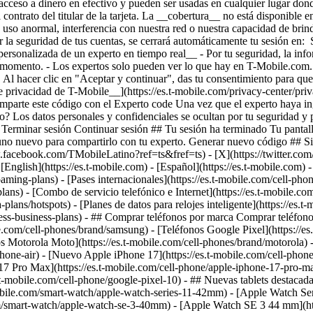
-
oaming-plans) - [Pases internacionales](https://es.t-mobile.com/cell-pho
/plans) - [Combo de servicio telefónico e Internet](https://es.t-mobile.
-plans/hotspots) - [Planes de datos para relojes inteligente](https://es.
less-business-plans) - ## Comprar teléfonos por marca Comprar teléfonos
e.com/cell-phones/brand/samsung) - [Teléfonos Google Pixel](https://es
nos Motorola Moto](https://es.t-mobile.com/cell-phones/brand/motorola)
hone-air) - [Nuevo Apple iPhone 17](https://es.t-mobile.com/cell-phone
7 Pro Max](https://es.t-mobile.com/cell-phone/apple-iphone-17-pro-ma
mobile.com/cell-phone/google-pixel-10) - ## Nuevas tablets destacadas,
mobile.com/smart-watch/apple-watch-series-11-42mm) - [Apple Watch Se
m/smart-watch/apple-watch-se-3-40mm) - [Apple Watch SE 3 44 mm](ht