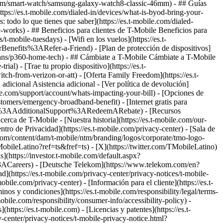
.com/smart-watch/samsung-galaxy-watch8-classic-46mm) - ## Guías
https://es.t-mobile.com/dialed-in/devices/what-is-byod-bring-your-
 todo lo que tienes que saber](https://es.t-mobile.com/dialed-
ce-works) - ## Beneficios para clientes de T-Mobile Beneficios para
t-mobile-tuesdays) - [Wifi en los vuelos](https://es.t-
enefits%3ARefer-a-Friend) - [Plan de protección de dispositivos]
-plans/p360-home-tech) - ## Cámbiate a T-Mobile Cámbiate a T-Mobile
al) - [Trae tu propio dispositivo](https://es.t-
h-from-verizon-or-att) - [Oferta Family Freedom](https://es.t-
 adicional Asistencia adicional - [Ver política de devolución]
obile.com/support/account/whats-impacting-your-bill) - [Opciones de
stomers/emergency-broadband-benefit) - [Internet gratis para
=fNav%3AAdditionalSupport%3ARedeemARebate) - [Recursos
rca de T-Mobile - [Nuestra historia](https://es.t-mobile.com/our-
e Privacidad](https://es.t-mobile.com/privacy-center) - [Sala de
le.com/content/dam/t-mobile/ntm/branding/logos/corporate/tmo-logo-
obileLatino?ref=ts&fref=ts) - [X](https://twitter.com/TMobileLatino)
s](https://investor.t-mobile.com/default.aspx?
ACareers) - [Deutsche Telekom](https://www.telekom.com/en?
ad](https://es.t-mobile.com/privacy-center/privacy-notices/t-mobile-
le.com/privacy-center) - [Información para el cliente](https://es.t-
inos y condiciones](https://es.t-mobile.com/responsibility/legal/terms-
mobile.com/responsibility/consumer-info/accessibility-policy) -
https://es.t-mobile.com) - [Licencias y patentes](https://es.t-
y-center/privacy-notices/t-mobile-privacy-notice.html?