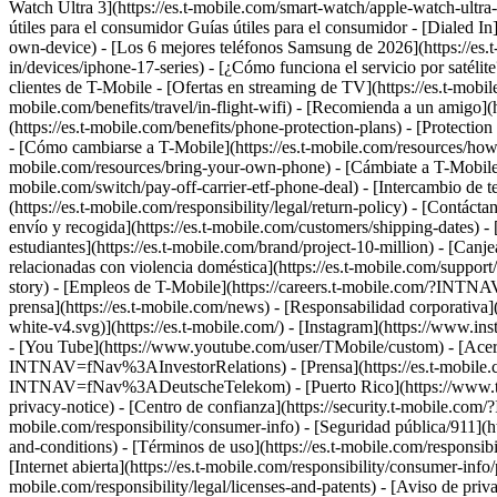
Watch Ultra 3](https://es.t-mobile.com/smart-watch/apple-watch-ult
útiles para el consumidor Guías útiles para el consumidor - [Dialed In
own-device) - [Los 6 mejores teléfonos Samsung de 2026](https://es.t-
in/devices/iphone-17-series) - [¿Cómo funciona el servicio por satélit
clientes de T-Mobile - [Ofertas en streaming de TV](https://es.t-mobile
mobile.com/benefits/travel/in-flight-wifi) - [Recomienda a un amig
(https://es.t-mobile.com/benefits/phone-protection-plans) - [Protec
- [Cómo cambiarse a T-Mobile](https://es.t-mobile.com/resources/how-to-
mobile.com/resources/bring-your-own-phone) - [Cámbiate a T-Mobile d
mobile.com/switch/pay-off-carrier-etf-phone-deal) - [Intercambio de te
(https://es.t-mobile.com/responsibility/legal/return-policy) - [Contáct
envío y recogida](https://es.t-mobile.com/customers/shipping-dates) -
estudiantes](https://es.t-mobile.com/brand/project-10-million) -
relacionadas con violencia doméstica](https://es.t-mobile.com/suppor
story) - [Empleos de T-Mobile](https://careers.t-mobile.com/?INT
prensa](https://es.t-mobile.com/news) - [Responsabilidad corporativa]
white-v4.svg)](https://es.t-mobile.com/) - [Instagram](https://www.i
- [You Tube](https://www.youtube.com/user/TMobile/custom)
- [Acer
INTNAV=fNav%3AInvestorRelations) - [Prensa](https://es.t-mobile
INTNAV=fNav%3ADeutscheTelekom) - [Puerto Rico](https://ww
privacy-notice) - [Centro de confianza](https://security.t-mobile.com
mobile.com/responsibility/consumer-info) - [Seguridad pública/911](htt
and-conditions) - [Términos de uso](https://es.t-mobile.com/responsibil
[Internet abierta](https://es.t-mobile.com/responsibility/consumer-info/
mobile.com/responsibility/legal/licenses-and-patents) - [Aviso de priv