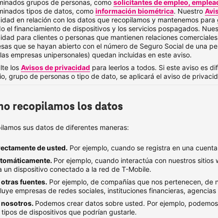
minados grupos de personas, como
solicitantes de empleo, emplea
minados tipos de datos, como
información biométrica
. Nuestro
Avi
cidad en relación con los datos que recopilamos y mantenemos para ge
do el financiamiento de dispositivos y los servicios pospagados. Nue
cidad para clientes o personas que mantienen relaciones comerciale
sas que se hayan abierto con el número de Seguro Social de una per
las empresas unipersonales) quedan incluidas en este aviso.
lte los
Avisos de privacidad
para leerlos a todos. Si este aviso es d
io, grupo de personas o tipo de dato, se aplicará el aviso de privac
o recopilamos los datos
ilamos sus datos de diferentes maneras:
rectamente de usted.
Por ejemplo, cuando se registra en una cuenta
tomáticamente.
Por ejemplo, cuando interactúa con nuestros sitios 
a un dispositivo conectado a la red de
T-Mobile
.
 otras fuentes.
Por ejemplo, de compañías que nos pertenecen, de nu
cluye empresas de redes sociales, instituciones financieras, agencias
 nosotros.
Podemos crear datos sobre usted. Por ejemplo, podemos 
s tipos de dispositivos que podrían gustarle.