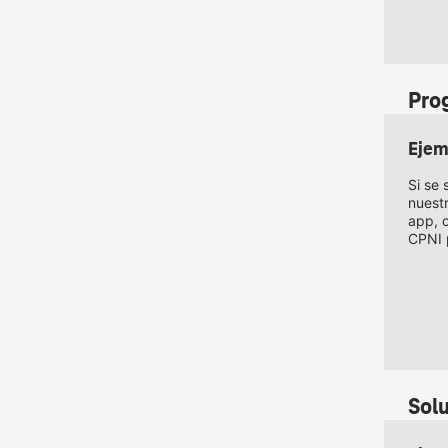
Pro
Ejem
Si se 
nuestr
app, 
CPNI 
Sol