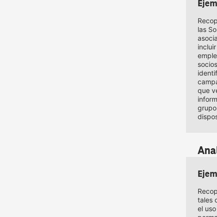
Ejem
Recop
las S
asoci
inclui
emplea
socio
identi
campañ
que ve
infor
grupo
dispos
Anal
Ejem
Recop
tales 
el us