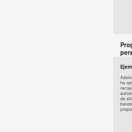
Pro
per
Ejem
Además
ha opt
recop
autod
de sit
banda
propie