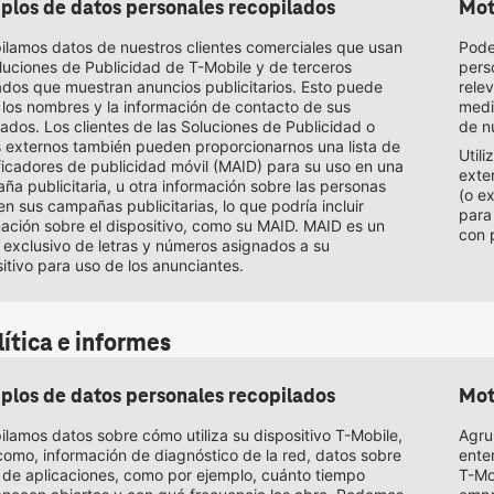
plos de datos personales recopilados
Mot
ilamos datos de nuestros clientes comerciales que usan
Pode
oluciones de Publicidad de
T-Mobile
y de terceros
pers
ados que muestran anuncios publicitarios. Esto puede
rele
r los nombres y la información de contacto de sus
medi
dos. Los clientes de las Soluciones de Publicidad o
de n
s externos también pueden proporcionarnos una lista de
Util
ficadores de publicidad móvil (MAID) para su uso en una
exte
a publicitaria, u otra información sobre las personas
(o e
n sus campañas publicitarias, lo que podría incluir
para
mación sobre el dispositivo, como su MAID. MAID es un
con 
 exclusivo de letras y números asignados a su
itivo para uso de los anunciantes.
ítica e informes
plos de datos personales recopilados
Mot
ilamos datos sobre cómo utiliza su dispositivo
T-Mobile
,
Agru
como, información de diagnóstico de la red, datos sobre
ente
o de aplicaciones, como por ejemplo, cuánto tiempo
T-Mo