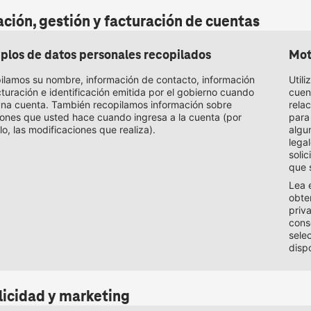
ción, gestión y facturación de cuentas
plos de datos personales recopilados
Mot
ilamos su nombre, información de contacto, información
Utili
turación e identificación emitida por el gobierno cuando
cuent
una cuenta. También recopilamos información sobre
rela
iones que usted hace cuando ingresa a la cuenta (por
para 
o, las modificaciones que realiza).
algu
lega
soli
que 
Lea 
obte
priv
cons
sele
disp
licidad y marketing