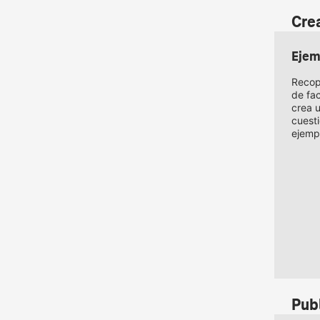
Crea
Ejem
Recop
de fac
crea 
cuest
ejempl
Pub