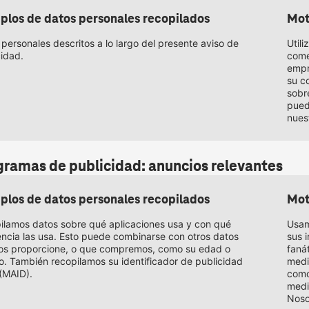
plos de datos personales recopilados
Mot
personales descritos a lo largo del presente aviso de
Util
cidad.
come
empr
su c
sobr
pued
nues
gramas de publicidad: anuncios relevantes
plos de datos personales recopilados
Mot
ilamos datos sobre qué aplicaciones usa y con qué
Usam
encia las usa. Esto puede combinarse con otros datos
sus 
os proporcione, o que compremos, como su edad o
faná
o. También recopilamos su identificador de publicidad
medi
 (MAID).
como
medi
Noso