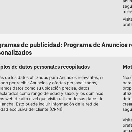
anun
segú
rele
Visi
pref
gramas de publicidad: Programa de Anuncios re
sonalizados
plos de datos personales recopilados
Mot
 de los datos utilizados para Anuncios relevantes, si
Noso
ado por recibir Anuncios y ofertas personalizados,
para
ilamos datos como su ubicación precisa, datos
prop
eclarados como rango de edad y sexo, y los dominios
util
ios web de alto nivel que visita utilizando sus datos de
dete
 ancha. Esto puede incluir Información de la red de
crea
dad exclusiva del cliente (CPNI).
segú
Visi
pref
perso