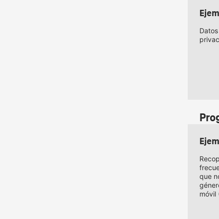
Ejem
Datos 
priva
Pro
Ejem
Recop
frecu
que n
géner
móvil