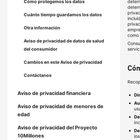
Cómo protegemos los datos
deter
deter
priva
Cuánto tiempo guardamos los datos
inclui
priva
Otra información
empre
como 
Aviso de privacidad de datos de salud
Consu
del consumidor
servic
Cambios en este Aviso de privacidad
Cóm
Contáctanos
Recop
Aviso de privacidad financiera
Di
Au
Aviso de privacidad de menores de
us
edad
De
in
Aviso de privacidad del Proyecto
De
10Millones
lo