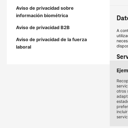
Aviso de privacidad sobre
información biométrica
Dat
Aviso de privacidad B2B
A cont
utili
Aviso de privacidad de la fuerza
neces
dispos
laboral
Serv
Ejem
Recop
servi
otros 
adapta
estado
prefe
inclui
servic