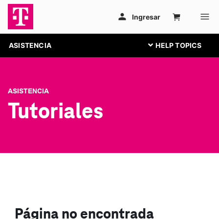
ASISTENCIA
ASISTENCIA
Tutoriales