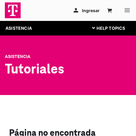
ASISTENCIA
ASISTENCIA
Tutoriales